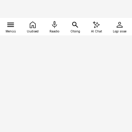
Menüü
Uudised
Raadio
Otsing
AI Chat
Logi sisse
Vana-Lõuna 39/1, 19094 Tallinn
(+372) 667 0111
kaubandus@kaubandus.ee
Telli
Reklaam
Firmast
Sisu kasutamisõigused
Ajakirjaniku
eetikakoodeks
Üldtingimused
Privaatsustingimused