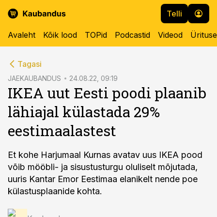
Telli
Avaleht
Kõik lood
TOPid
Podcastid
Videod
Üritus
cebook
Tagasi
Twitter)
JAEKAUBANDUS
24.08.22, 09:19
IKEA uut Eesti poodi plaanib
kedIn
lähiajal külastada 29%
ail
eestimaalastest
k
Et kohe Harjumaal Kurnas avatav uus IKEA pood
võib mööbli- ja sisustusturgu oluliselt mõjutada,
uuris Kantar Emor Eestimaa elanikelt nende poe
külastusplaanide kohta.