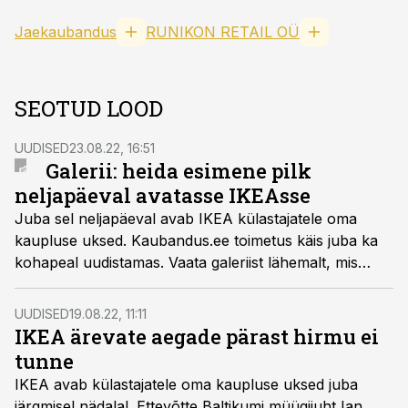
Jaekaubandus
RUNIKON RETAIL OÜ
SEOTUD LOOD
UUDISED
23.08.22, 16:51
Galerii: heida esimene pilk
neljapäeval avatasse IKEAsse
Juba sel neljapäeval avab IKEA külastajatele oma
kaupluse uksed. Kaubandus.ee toimetus käis juba ka
kohapeal uudistamas. Vaata galeriist lähemalt, mis
külastajaid uues poes ootab.
UUDISED
19.08.22, 11:11
IKEA ärevate aegade pärast hirmu ei
tunne
IKEA avab külastajatele oma kaupluse uksed juba
järgmisel nädalal. Ettevõtte Baltikumi müügijuht Ian