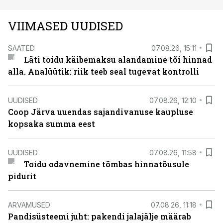
VIIMASED UUDISED
SAATED
07.08.26, 15:11
Läti toidu käibemaksu alandamine tõi hinnad
alla. Analüütik: riik teeb seal tugevat kontrolli
UUDISED
07.08.26, 12:10
Coop Järva uuendas sajandivanuse kaupluse
kopsaka summa eest
UUDISED
07.08.26, 11:58
Toidu odavnemine tõmbas hinnatõusule
pidurit
ARVAMUSED
07.08.26, 11:18
Pandisüsteemi juht: pakendi jalajälje määrab