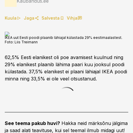
Kaubandus.ee
Kuula
Jaga
Salvesta
Vihja
IKEA uut Eesti poodi plaanib lähiajal külastada 29% eestimaalastest.
Foto:
Liis Treimann
62,5% Eesti elanikest oli poe avamisest kuulnud ning
29% elanikest plaanib lähima paari kuu jooksul poodi
külastada. 37,5% elanikest ei plaani lähiajal IKEA poodi
minna ning 33,5% ei ole veel otsustanud.
See teema pakub huvi?
Hakka neid märksõnu jälgima
ja saad alati teavituse, kui sel teemal ilmub midagi uut!