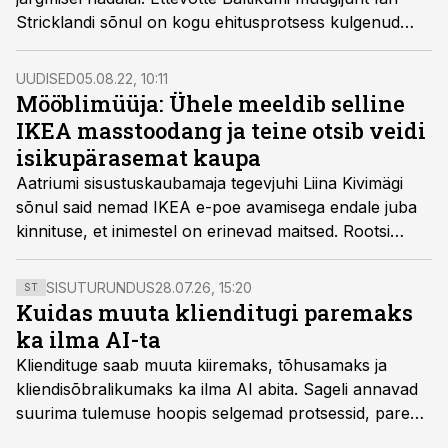
Stricklandi sõnul on kogu ehitusprotsess kulgenud
plaanipäraselt ning poe avamiseks on kõik valmis.
UUDISED
05.08.22, 10:11
Mööblimüüja: Ühele meeldib selline
IKEA masstoodang ja teine otsib veidi
isikupärasemat kaupa
Aatriumi sisustuskaubamaja tegevjuhi Liina Kivimägi
sõnul said nemad IKEA e-poe avamisega endale juba
kinnituse, et inimestel on erinevad maitsed. Rootsi
mööblifirma IKEA avab oma esimese Eesti poe veel sel
kuul, kohalike mööblimüüjate arvates uue tulija poel
SISUTURUNDUS
28.07.26, 15:20
ST
turule suurt mõju pole, sest väljastuspunkt siin juba
Kuidas muuta klienditugi paremaks
tegutseb.
ka ilma AI-ta
Kliendituge saab muuta kiiremaks, tõhusamaks ja
kliendisõbralikumaks ka ilma AI abita. Sageli annavad
suurima tulemuse hoopis selgemad protsessid, parem
iseteenindus, nutikad automatiseerimised ja õigel ajal