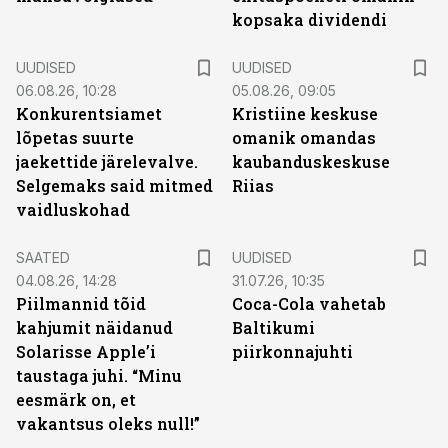
kopsaka dividendi
UUDISED
UUDISED
06.08.26, 10:28
05.08.26, 09:05
Konkurentsiamet
Kristiine keskuse
lõpetas suurte
omanik omandas
jaekettide järelevalve.
kaubanduskeskuse
Selgemaks said mitmed
Riias
vaidluskohad
SAATED
UUDISED
04.08.26, 14:28
31.07.26, 10:35
Piilmannid tõid
Coca-Cola vahetab
kahjumit näidanud
Baltikumi
Solarisse Apple’i
piirkonnajuhti
taustaga juhi. “Minu
eesmärk on, et
vakantsus oleks null!”