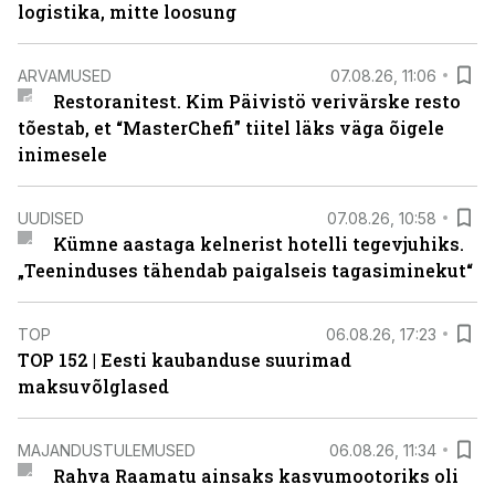
logistika, mitte loosung
ARVAMUSED
07.08.26, 11:06
Restoranitest. Kim Päivistö verivärske resto
tõestab, et “MasterChefi” tiitel läks väga õigele
inimesele
UUDISED
07.08.26, 10:58
Kümne aastaga kelnerist hotelli tegevjuhiks.
„Teeninduses tähendab paigalseis tagasiminekut“
TOP
06.08.26, 17:23
TOP 152 | Eesti kaubanduse suurimad
maksuvõlglased
MAJANDUSTULEMUSED
06.08.26, 11:34
Rahva Raamatu ainsaks kasvumootoriks oli