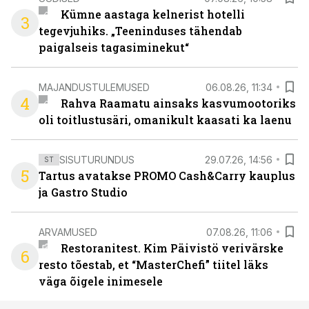
Kümne aastaga kelnerist hotelli
3
tegevjuhiks. „Teeninduses tähendab
paigalseis tagasiminekut“
MAJANDUSTULEMUSED
06.08.26, 11:34
4
Rahva Raamatu ainsaks kasvumootoriks
oli toitlustusäri, omanikult kaasati ka laenu
SISUTURUNDUS
29.07.26, 14:56
ST
5
Tartus avatakse PROMO Cash&Carry kauplus
ja Gastro Studio
ARVAMUSED
07.08.26, 11:06
Restoranitest. Kim Päivistö verivärske
6
resto tõestab, et “MasterChefi” tiitel läks
väga õigele inimesele