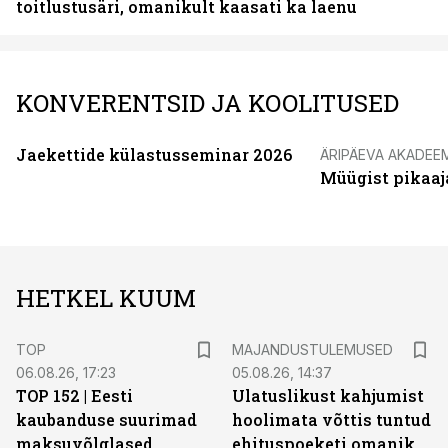
toitlustusäri, omanikult kaasati ka laenu
KONVERENTSID JA KOOLITUSED
Jaekettide külastusseminar 2026
ÄRIPÄEVA AKADEE
Müügist pikaaj
HETKEL KUUM
TOP
MAJANDUSTULEMUSED
06.08.26, 17:23
05.08.26, 14:37
TOP 152 | Eesti
Ulatuslikust kahjumist
kaubanduse suurimad
hoolimata võttis tuntud
maksuvõlglased
ehituspoeketi omanik