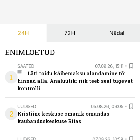
jagatud info.
24H
72H
Nädal
ENIMLOETUD
SAATED
07.08.26, 15:11
Läti toidu käibemaksu alandamine tõi
1
hinnad alla. Analüütik: riik teeb seal tugevat
kontrolli
UUDISED
05.08.26, 09:05
2
Kristiine keskuse omanik omandas
kaubanduskeskuse Riias
UUDISED
07.08.26, 10:58