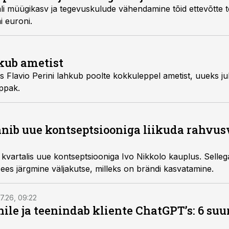
ali müügikasv ja tegevuskulude vähendamine tõid ettevõtte te
i euroni.
hkub ametist
s Flavio Perini lahkub poolte kokkuleppel ametist, uueks j
ippak.
anib uue kontseptsiooniga liikuda rahvus
i kvartalis uue kontseptsiooniga Ivo Nikkolo kauplus. Sellega
es järgmine väljakutse, milleks on brändi kasvatamine.
7.26, 09:22
nile ja teenindab kliente ChatGPT’s: 6 suu