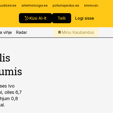
Iseteenindus
uudised.ee
aritehnoloogia.ee
pollumajandus.ee
kinnisvarauudised.
Telli Kaubandus
Küsi AI-lt
Telli
Logi sisse
a vihje
Radar
Minu Kaubandus
lis
sumis
ses Ivo
, olles 6,7
ahjum 0,8
al.