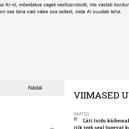
kse AI-st, mõeldakse sageli vestlusrobotit, mis vastab kord
 on see täna vaid väike osa sellest, mida AI suudab teha.
Nädal
VIIMASED U
SAATED
Läti toidu käibema
riik teeb seal tugevat k