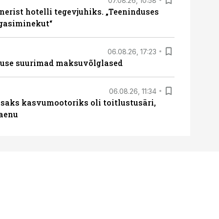
07.08.26, 10:58
erist hotelli tegevjuhiks. „Teeninduses
agasiminekut“
06.08.26, 17:23
nduse suurimad maksuvõlglased
06.08.26, 11:34
aks kasvumootoriks oli toitlustusäri,
laenu