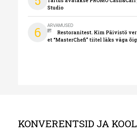
5
Tartus avatakse PROMO Cash&Carry
Studio
ARVAMUSED
6
Restoranitest. Kim Päivistö ver
et “MasterChefi” tiitel läks väga õi
KONVERENTSID JA KOO