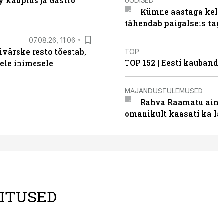
 kauplus ja Gastro
UUDISED
Kümne aastaga keln
tähendab paigalseis t
07.08.26, 11:06
ivärske resto tõestab,
TOP
TOP 152 | Eesti kauba
gele inimesele
MAJANDUSTULEMUSED
Rahva Raamatu ains
omanikult kaasati ka 
LITUSED