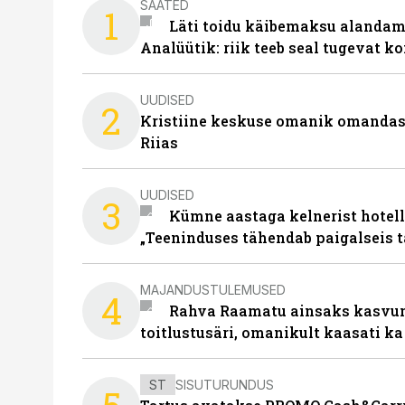
SAATED
1
Läti toidu käibemaksu alandami
Analüütik: riik teeb seal tugevat ko
UUDISED
2
Kristiine keskuse omanik omanda
Riias
UUDISED
3
Kümne aastaga kelnerist hotell
„Teeninduses tähendab paigalseis 
MAJANDUSTULEMUSED
4
Rahva Raamatu ainsaks kasvum
toitlustusäri, omanikult kaasati ka
ST
SISUTURUNDUS