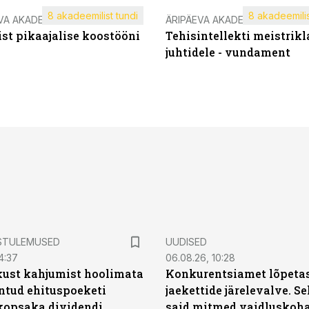
8 akadeemilist tundi
8 akadeemilis
VA AKADEEMIA
ÄRIPÄEVA AKADEEMIA
st pikaajalise koostööni
Tehisintellekti meistrikl
juhtidele - vundament
STULEMUSED
UUDISED
4:37
06.08.26, 10:28
kust kahjumist hoolimata
Konkurentsiamet lõpetas
untud ehituspoeketi
jaekettide järelevalve. 
opsaka dividendi
said mitmed vaidluskoh