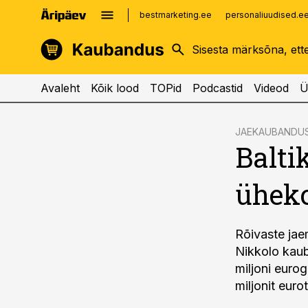
bestmarketing.ee
personaliuudised.e
kinnisvarauudised.ee
imelineajalugu.ee
logistikauudised.ee
imelineteadus.ee
Avaleht
Kõik lood
TOPid
Podcastid
Videod
Ü
cebook
JAEKAUBANDU
Balti
Twitter)
kedIn
üheko
ail
k
Rõivaste jae
Nikkolo kaub
miljoni euro
miljonit euro