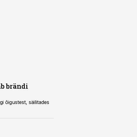
ab brändi
õigustest, säilitades