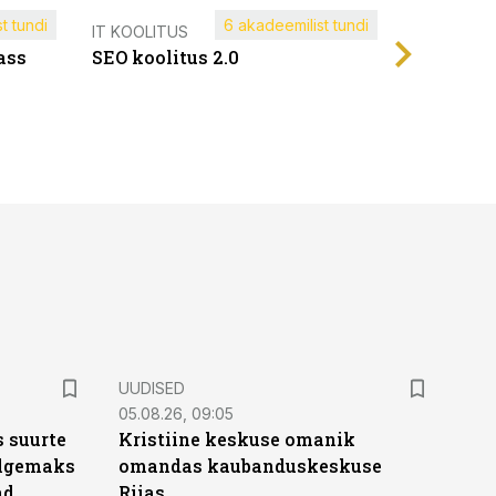
t tundi
6 akadeemilist tundi
Müügijuh
IT KOOLITUS
ass
SEO koolitus 2.0
UUDISED
05.08.26, 09:05
 suurte
Kristiine keskuse omanik
Selgemaks
omandas kaubanduskeskuse
ad
Riias