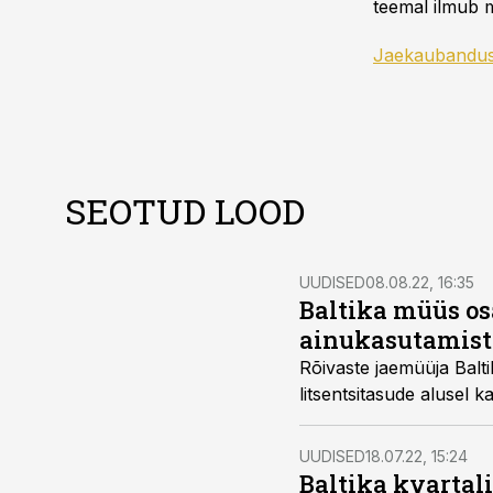
teemal ilmub m
Jaekaubandu
SEOTUD LOOD
UUDISED
08.08.22, 16:35
Baltika müüs os
ainukasutamist
Rõivaste jaemüüja Balt
litsentsitasude alusel 
UUDISED
18.07.22, 15:24
Baltika kvartali