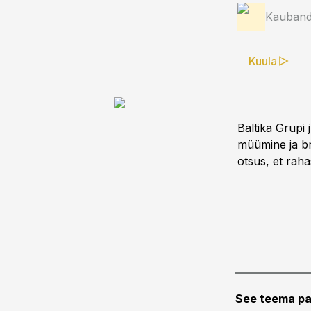
Kauband
Kuula
Baltika Grupi
müümine ja brä
otsus, et raha
See teema pa