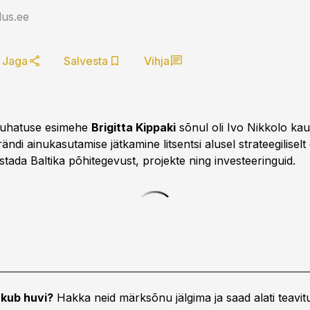
us.ee
Jaga
Salvesta
Vihja
 juhatuse esimehe
Brigitta Kippaki
sõnul oli Ivo Nikkolo ka
ndi ainukasutamise jätkamine litsentsi alusel strateegiliselt õ
stada Baltika põhitegevust, projekte ning investeeringuid.
kub huvi?
Hakka neid märksõnu jälgima ja saad alati teavitu