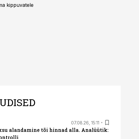
uma kippuvatele
UDISED
07.08.26, 15:11
ksu alandamine tõi hinnad alla. Analüütik:
ontrolli