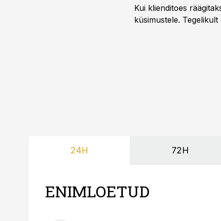
Kui klienditoes räägita
küsimustele. Tegelikult
24H
72H
ENIMLOETUD