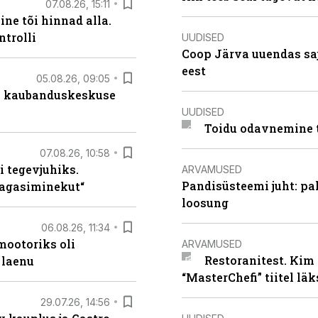
07.08.26, 15:11
ne tõi hinnad alla.
ntrolli
UUDISED
Coop Järva uuendas s
eest
05.08.26, 09:05
s kaubanduskeskuse
UUDISED
Toidu odavnemine 
07.08.26, 10:58
i tegevjuhiks.
ARVAMUSED
Pandisüsteemi juht: pak
tagasiminekut“
loosung
06.08.26, 11:34
ootoriks oli
ARVAMUSED
Restoranitest. Kim 
 laenu
“MasterChefi” tiitel lä
29.07.26, 14:56