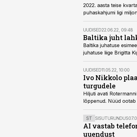
2022. aasta teise kvart
puhaskahjumi ligi miljon
UUDISED
22.06.22, 09:48
Baltika juht la
Baltika juhatuse esimee
juhatuse liige Brigitta K
UUDISED
11.05.22, 10:00
Ivo Nikkolo pla
turgudele
Hiljuti avati Rotermann
lõppenud. Nüüd ootab e
ST
SISUTURUNDUS
07.0
AI vastab telefo
uuendust