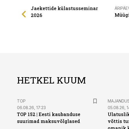
Jaekettide külastusseminar
ÄRIPÄE
Müügi
2026
HETKEL KUUM
TOP
MAJANDU
06.08.26, 17:23
05.08.26, 1
TOP 152 | Eesti kaubanduse
Ulatusli
suurimad maksuvõlglased
võttis t
omanik k