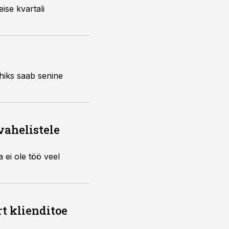
ise kvartali
uhiks saab senine
vahelistele
 ei ole töö veel
rt klienditoe