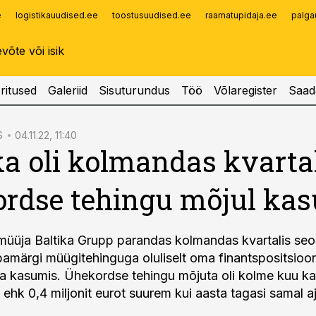
e
logistikauudised.ee
toostusuudised.ee
raamatupidaja.ee
palga
Infopank
Radar
ritused
Galeriid
Sisuturundus
Töö
Võlaregister
Saad
S
04.11.22, 11:40
ka oli kolmandas kvarta
rdse tehingu mõjul ka
müüja Baltika Grupp parandas kolmandas kvartalis seo
amärgi müügitehinguga oluliselt oma finantspositsiooni
ga kasumis. Ühekordse tehingu mõjuta oli kolme kuu k
t ehk 0,4 miljonit eurot suurem kui aasta tagasi samal aj