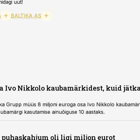
idagi uut!
s
BALTIKA AS
a Ivo Nikkolo kaubamärkidest, kuid jätk
ika Grupp müüs 8 miljoni euroga osa Ivo Nikkolo kaubamärgi 
kaubamärgi kasutamise ainuõiguse 10 aastaks.
 puhaskahjum oli ligi miljon eurot