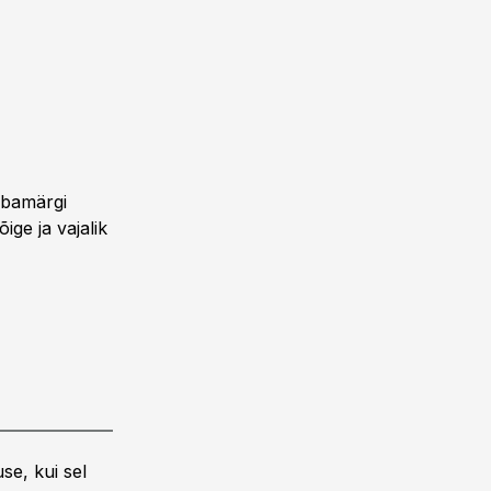
ubamärgi
ige ja vajalik
se, kui sel