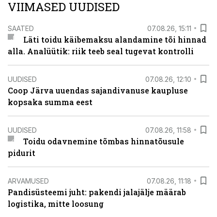
VIIMASED UUDISED
SAATED
07.08.26, 15:11
Läti toidu käibemaksu alandamine tõi hinnad
alla. Analüütik: riik teeb seal tugevat kontrolli
UUDISED
07.08.26, 12:10
Coop Järva uuendas sajandivanuse kaupluse
kopsaka summa eest
UUDISED
07.08.26, 11:58
Toidu odavnemine tõmbas hinnatõusule
pidurit
ARVAMUSED
07.08.26, 11:18
Pandisüsteemi juht: pakendi jalajälje määrab
logistika, mitte loosung