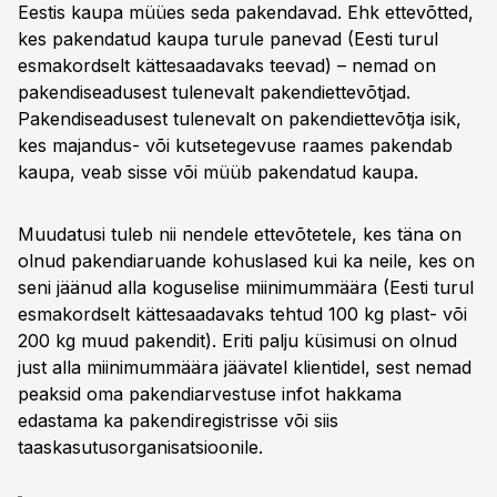
Eestis kaupa müües seda pakendavad. Ehk ettevõtted,
kes pakendatud kaupa turule panevad (Eesti turul
esmakordselt kättesaadavaks teevad) – nemad on
pakendiseadusest tulenevalt pakendiettevõtjad.
Pakendiseadusest tulenevalt on pakendiettevõtja isik,
kes majandus- või kutsetegevuse raames pakendab
kaupa, veab sisse või müüb pakendatud kaupa.
Muudatusi tuleb nii nendele ettevõtetele, kes täna on
olnud pakendiaruande kohuslased kui ka neile, kes on
seni jäänud alla koguselise miinimummäära (Eesti turul
esmakordselt kättesaadavaks tehtud 100 kg plast- või
200 kg muud pakendit). Eriti palju küsimusi on olnud
just alla miinimummäära jäävatel klientidel, sest nemad
peaksid oma pakendiarvestuse infot hakkama
edastama ka pakendiregistrisse või siis
taaskasutusorganisatsioonile.