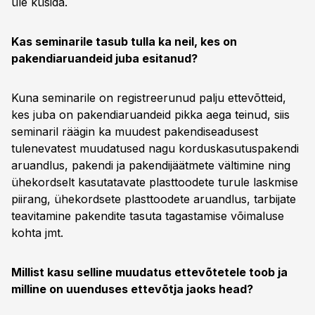
üle küsida.
Kas seminarile tasub tulla ka neil, kes on
pakendiaruandeid juba esitanud?
Kuna seminarile on registreerunud palju ettevõtteid,
kes juba on pakendiaruandeid pikka aega teinud, siis
seminaril räägin ka muudest pakendiseadusest
tulenevatest muudatused nagu korduskasutuspakendi
aruandlus, pakendi ja pakendijäätmete vältimine ning
ühekordselt kasutatavate plasttoodete turule laskmise
piirang, ühekordsete plasttoodete aruandlus, tarbijate
teavitamine pakendite tasuta tagastamise võimaluse
kohta jmt.
Millist kasu selline muudatus ettevõtetele toob ja
milline on uuenduses ettevõtja jaoks head?