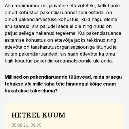
Alla miinimumnormi jäävatele ettevõtetele, kellel pole
olnud kohustus pakendiaruannet seni esitada, on
olnud pakendiarvestuse kohustus, kuid nagu oleme
aru saanud, siis paljudel seda ei ole ning nüüd on
paljud sellega hakanud tegelema. Kui pakendiaruande
esitamise kohustus on ettevõtja jaoks tekkinud ning
ettevõte on taaskasutusorganisatsiooniga liitunud ja
esitab pakendiaruandeid, siis saab ettevõte ka oma
liigiti kogutud pakendid organisatsioonile üle anda.
Millised on pakendiaruande tüüpvead, mida praegu
tehakse või mille taha teie hinnangul kõige enam
hakatakse takerduma?
HETKEL KUUM
05.08.26, 09:05
07.08.