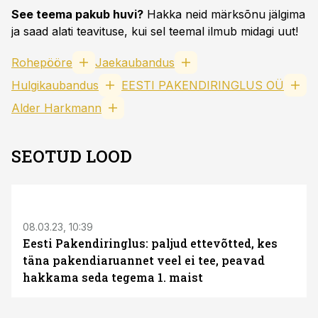
See teema pakub huvi?
Hakka neid märksõnu jälgima
ja saad alati teavituse, kui sel teemal ilmub midagi uut!
Rohepööre
Jaekaubandus
Hulgikaubandus
EESTI PAKENDIRINGLUS OÜ
Alder Harkmann
SEOTUD LOOD
08.03.23, 10:39
Eesti Pakendiringlus: paljud ettevõtted, kes
täna pakendiaruannet veel ei tee, peavad
hakkama seda tegema 1. maist