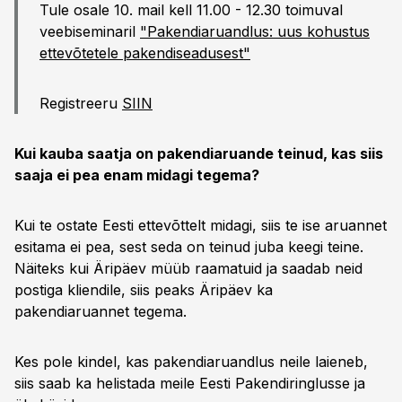
Tule osale 10. mail kell 11.00 - 12.30 toimuval
veebiseminaril
"Pakendiaruandlus: uus kohustus
ettevõtetele pakendiseadusest"
Registreeru
SIIN
Kui kauba saatja on pakendiaruande teinud, kas siis
saaja ei pea enam midagi tegema?
Kui te ostate Eesti ettevõttelt midagi, siis te ise aruannet
esitama ei pea, sest seda on teinud juba keegi teine.
Näiteks kui Äripäev müüb raamatuid ja saadab neid
postiga kliendile, siis peaks Äripäev ka
pakendiaruannet tegema.
Kes pole kindel, kas pakendiaruandlus neile laieneb,
siis saab ka helistada meile Eesti Pakendiringlusse ja