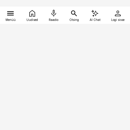
Menüü
Uudised
Raadio
Otsing
AI Chat
Logi sisse
Vana-Lõuna 39/1, 19094 Tallinn
(+372) 667 0111
kaubandus@kaubandus.ee
Telli
Reklaam
Firmast
Sisu kasutamisõigused
Ajakirjaniku
eetikakoodeks
Üldtingimused
Privaatsustingimused
Küpsiste poliitika
KKK