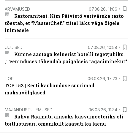
ARVAMUSED
07.08.26, 11:06
Restoranitest. Kim Päivistö verivärske resto
tõestab, et “MasterChefi” tiitel läks väga õigele
inimesele
UUDISED
07.08.26, 10:58
Kümne aastaga kelnerist hotelli tegevjuhiks.
„Teeninduses tähendab paigalseis tagasiminekut“
TOP
06.08.26, 17:23
TOP 152 | Eesti kaubanduse suurimad
maksuvõlglased
MAJANDUSTULEMUSED
06.08.26, 11:34
Rahva Raamatu ainsaks kasvumootoriks oli
toitlustusäri, omanikult kaasati ka laenu