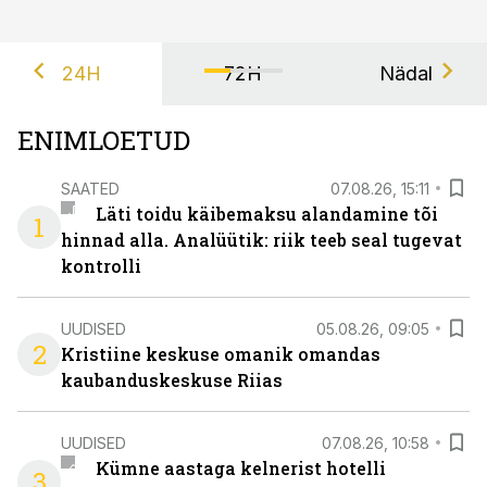
24H
72H
Nädal
ENIMLOETUD
SAATED
07.08.26, 15:11
Läti toidu käibemaksu alandamine tõi
1
hinnad alla. Analüütik: riik teeb seal tugevat
kontrolli
UUDISED
05.08.26, 09:05
2
Kristiine keskuse omanik omandas
kaubanduskeskuse Riias
UUDISED
07.08.26, 10:58
Kümne aastaga kelnerist hotelli
3