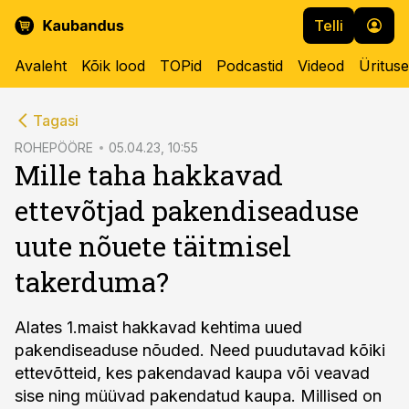
Telli
Avaleht
Kõik lood
TOPid
Podcastid
Videod
Üritus
cebook
cebook
Tagasi
Twitter)
Twitter)
ROHEPÖÖRE
05.04.23, 10:55
Mille taha hakkavad
kedIn
kedIn
ettevõtjad pakendiseaduse
ail
ail
uute nõuete täitmisel
k
k
takerduma?
Alates 1.maist hakkavad kehtima uued
pakendiseaduse nõuded. Need puudutavad kõiki
ettevõtteid, kes pakendavad kaupa või veavad
sise ning müüvad pakendatud kaupa. Millised on