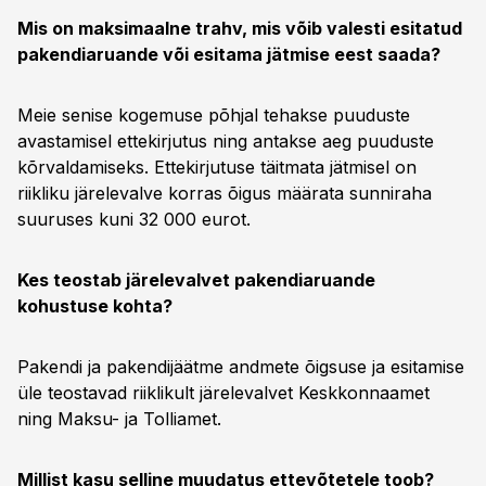
Mis on maksimaalne trahv, mis võib valesti esitatud
pakendiaruande või esitama jätmise eest saada?
Meie senise kogemuse põhjal tehakse puuduste
avastamisel ettekirjutus ning antakse aeg puuduste
kõrvaldamiseks. Ettekirjutuse täitmata jätmisel on
riikliku järelevalve korras õigus määrata sunniraha
suuruses kuni 32 000 eurot.
Kes teostab järelevalvet pakendiaruande
kohustuse kohta?
Pakendi ja pakendijäätme andmete õigsuse ja esitamise
üle teostavad riiklikult järelevalvet Keskkonnaamet
ning Maksu- ja Tolliamet.
Millist kasu selline muudatus ettevõtetele toob?