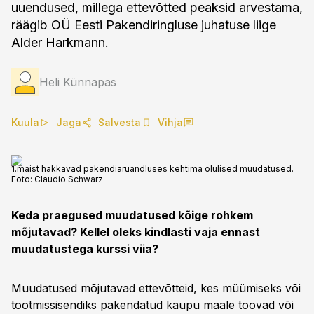
uuendused, millega ettevõtted peaksid arvestama,
räägib OÜ Eesti Pakendiringluse juhatuse liige
Alder Harkmann.
Heli Künnapas
Kuula
Jaga
Salvesta
Vihja
1.maist hakkavad pakendiaruandluses kehtima olulised muudatused.
Foto:
Claudio Schwarz
Keda praegused muudatused kõige rohkem
mõjutavad? Kellel oleks kindlasti vaja ennast
muudatustega kurssi viia?
Muudatused mõjutavad ettevõtteid, kes müümiseks või
tootmissisendiks pakendatud kaupu maale toovad või