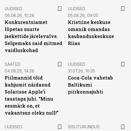
UUDISED
UUDISED
06.08.26, 10:28
05.08.26, 09:05
Konkurentsiamet
Kristiine keskuse
lõpetas suurte
omanik omandas
jaekettide järelevalve.
kaubanduskeskuse
Selgemaks said mitmed
Riias
vaidluskohad
SAATED
UUDISED
04.08.26, 14:28
31.07.26, 10:35
Piilmannid tõid
Coca-Cola vahetab
kahjumit näidanud
Baltikumi
Solarisse Apple’i
piirkonnajuhti
taustaga juhi. “Minu
eesmärk on, et
vakantsus oleks null!”
ST
UUDISED
SISUTURUNDUS