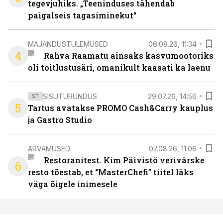
tegevjuhiks. „Teeninduses tähendab
paigalseis tagasiminekut“
MAJANDUSTULEMUSED
06.08.26, 11:34
4
Rahva Raamatu ainsaks kasvumootoriks
oli toitlustusäri, omanikult kaasati ka laenu
SISUTURUNDUS
29.07.26, 14:56
ST
5
Tartus avatakse PROMO Cash&Carry kauplus
ja Gastro Studio
ARVAMUSED
07.08.26, 11:06
Restoranitest. Kim Päivistö verivärske
6
resto tõestab, et “MasterChefi” tiitel läks
väga õigele inimesele