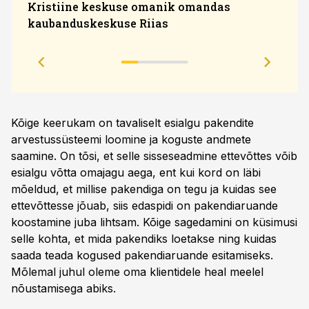
Kristiine keskuse omanik omandas
kaubanduskeskuse Riias
hinna
tuge
Kõige keerukam on tavaliselt esialgu pakendite
arvestussüsteemi loomine ja koguste andmete
saamine. On tõsi, et selle sisseseadmine ettevõttes võib
esialgu võtta omajagu aega, ent kui kord on läbi
mõeldud, et millise pakendiga on tegu ja kuidas see
ettevõttesse jõuab, siis edaspidi on pakendiaruande
koostamine juba lihtsam. Kõige sagedamini on küsimusi
selle kohta, et mida pakendiks loetakse ning kuidas
saada teada kogused pakendiaruande esitamiseks.
Mõlemal juhul oleme oma klientidele heal meelel
nõustamisega abiks.