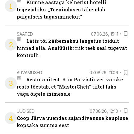
Kümne aastaga kelnerist hotelli
1
tegevjuhiks. „Teeninduses tähendab
paigalseis tagasiminekut“
SAATED
07.08.26, 15:11
Lätis tõi käibemaksu langetus toidult
2
hinnad alla. Analüütik: riik teeb seal tugevat
kontrolli
ARVAMUSED
07.08.26, 11:06
Restoranitest. Kim Päivistö verivärske
3
resto tõestab, et “MasterChefi” tiitel läks
väga õigele inimesele
UUDISED
07.08.26, 12:10
4
Coop Järva uuendas sajandivanuse kaupluse
kopsaka summa eest