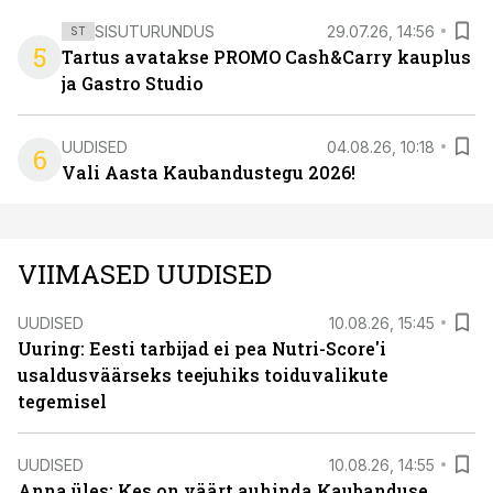
SISUTURUNDUS
29.07.26, 14:56
ST
5
Tartus avatakse PROMO Cash&Carry kauplus
ja Gastro Studio
UUDISED
04.08.26, 10:18
6
Vali Aasta Kaubandustegu 2026!
VIIMASED UUDISED
UUDISED
10.08.26, 15:45
Uuring: Eesti tarbijad ei pea Nutri-Score'i
usaldusväärseks teejuhiks toiduvalikute
tegemisel
UUDISED
10.08.26, 14:55
Anna üles: Kes on väärt auhinda Kaubanduse