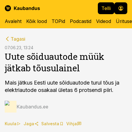
Telli
Avaleht
Kõik lood
TOPid
Podcastid
Videod
Üritus
cebook
Tagasi
Twitter)
07.06.23, 13:24
Uute sõiduautode müük
kedIn
jätkab tõusulainel
ail
k
Mais jätkus Eesti uute sõiduautode turul tõus ja
elektriautode osakaal ületas 6 protsendi piiri.
Kaubandus.ee
Kuula
Jaga
Salvesta
Vihja