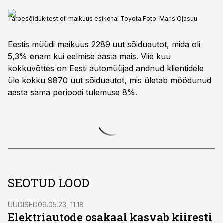
Tarbesõidukitest oli maikuus esikohal Toyota.
Foto:
Maris Ojasuu
Eestis müüdi maikuus 2289 uut sõiduautot, mida oli
5,3% enam kui eelmise aasta mais. Viie kuu
kokkuvõttes on Eesti automüüjad andnud klientidele
üle kokku 9870 uut sõiduautot, mis ületab möödunud
aasta sama perioodi tulemuse 8%.
SEOTUD LOOD
UUDISED
09.05.23, 11:18
Elektriautode osakaal kasvab kiiresti