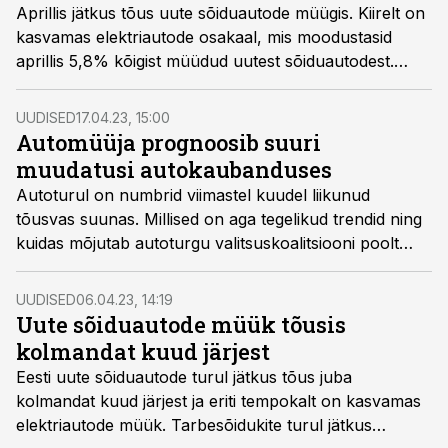
Aprillis jätkus tõus uute sõiduautode müügis. Kiirelt on
kasvamas elektriautode osakaal, mis moodustasid
aprillis 5,8% kõigist müüdud uutest sõiduautodest.
Võrreldes eelmise kuuga vahetus automarkide
edetabelis liider.
UUDISED
17.04.23, 15:00
Automüüja prognoosib suuri
muudatusi autokaubanduses
Autoturul on numbrid viimastel kuudel liikunud
tõusvas suunas. Millised on aga tegelikud trendid ning
kuidas mõjutab autoturgu valitsuskoalitsiooni poolt
planeeritav automaks, rääkis intervjuus Amservi
tegevjuhi Rene Vareki.
UUDISED
06.04.23, 14:19
Uute sõiduautode müük tõusis
kolmandat kuud järjest
Eesti uute sõiduautode turul jätkus tõus juba
kolmandat kuud järjest ja eriti tempokalt on kasvamas
elektriautode müük. Tarbesõidukite turul jätkus