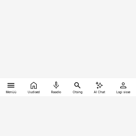
Menüü
Uudised
Raadio
Otsing
AI Chat
Logi sisse
Vana-Lõuna 39/1, 19094 Tallinn
(+372) 667 0111