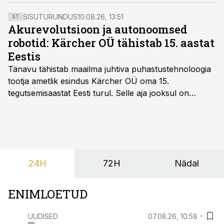
kolmandat kuud langus.
SISUTURUNDUS
10.08.26, 13:51
ST
Akurevolutsioon ja autonoomsed
robotid: Kärcher OÜ tähistab 15. aastat
Eestis
Tänavu tähistab maailma juhtiva puhastustehnoloogia
tootja ametlik esindus Kärcher OÜ oma 15.
tegutsemisaastat Eesti turul. Selle aja jooksul on
peamiselt kvaliteetsete survepesurite järgi tuntud
brändist saanud Eesti ettevõtete ja kodude asendamatu
partner, kes kujundab puhastusvaldkonna trende
autonoomsete robotite, akutehnoloogia ja
keskkonnasäästlike lahendustega.
24H
72H
Nädal
ENIMLOETUD
UUDISED
07.08.26, 10:58