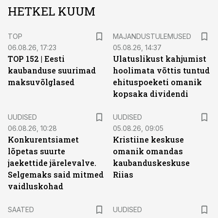
HETKEL KUUM
TOP
MAJANDUSTULEMUSED
06.08.26, 17:23
05.08.26, 14:37
TOP 152 | Eesti
Ulatuslikust kahjumist
kaubanduse suurimad
hoolimata võttis tuntud
maksuvõlglased
ehituspoeketi omanik
kopsaka dividendi
UUDISED
UUDISED
06.08.26, 10:28
05.08.26, 09:05
Konkurentsiamet
Kristiine keskuse
lõpetas suurte
omanik omandas
jaekettide järelevalve.
kaubanduskeskuse
Selgemaks said mitmed
Riias
vaidluskohad
SAATED
UUDISED