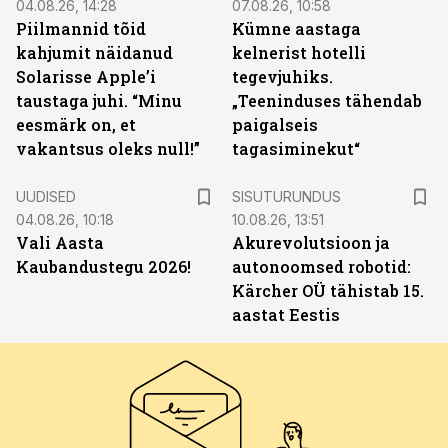
04.08.26, 14:28
07.08.26, 10:58
Piilmannid tõid
Kümne aastaga
kahjumit näidanud
kelnerist hotelli
Solarisse Apple’i
tegevjuhiks.
taustaga juhi. “Minu
„Teeninduses tähendab
eesmärk on, et
paigalseis
vakantsus oleks null!”
tagasiminekut“
ST
UUDISED
SISUTURUNDUS
04.08.26, 10:18
10.08.26, 13:51
Vali Aasta
Akurevolutsioon ja
Kaubandustegu 2026!
autonoomsed robotid:
Kärcher OÜ tähistab 15.
aastat Eestis