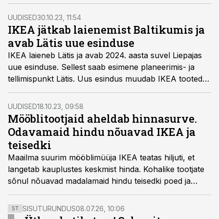
ettevõtete arv on aga aastaga vähenenud.
UUDISED
30.10.23, 11:54
IKEA jätkab laienemist Baltikumis ja
avab Lätis uue esinduse
IKEA laieneb Lätis ja avab 2024. aasta suvel Liepajas
uue esinduse. Sellest saab esimene planeerimis- ja
tellimispunkt Lätis. Uus esindus muudab IKEA tooted ja
teenused Läti elanike jaoks veelgi paremini
kättesaadavamaks ning taskukohasemaks.
UUDISED
18.10.23, 09:58
Mööblitootjaid aheldab hinnasurve.
Odavamaid hindu nõuavad IKEA ja
teisedki
Maailma suurim mööblimüüja IKEA teatas hiljuti, et
langetab kauplustes keskmist hinda. Kohalike tootjate
sõnul nõuavad madalamaid hindu teisedki poed ja
ostlejad.
SISUTURUNDUS
08.07.26, 10:06
ST