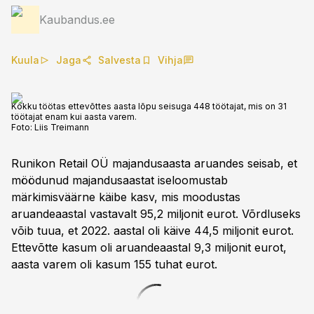
Kaubandus.ee
Kuula
Jaga
Salvesta
Vihja
Kokku töötas ettevõttes aasta lõpu seisuga 448 töötajat, mis on 31
töötajat enam kui aasta varem.
Foto:
Liis Treimann
Runikon Retail OÜ majandusaasta aruandes seisab, et
möödunud majandusaastat iseloomustab
märkimisväärne käibe kasv, mis moodustas
aruandeaastal vastavalt 95,2 miljonit eurot. Võrdluseks
võib tuua, et 2022. aastal oli käive 44,5 miljonit eurot.
Ettevõtte kasum oli aruandeaastal 9,3 miljonit eurot,
aasta varem oli kasum 155 tuhat eurot.