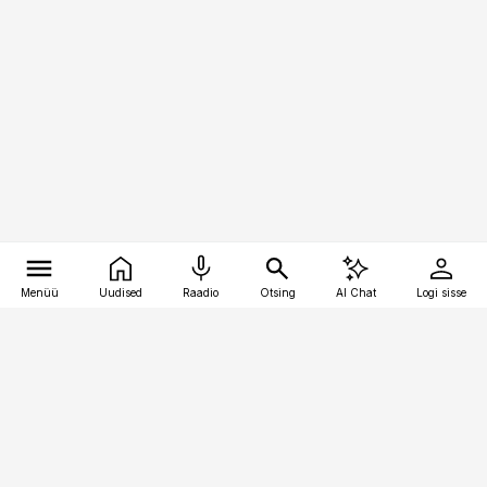
Menüü
Uudised
Raadio
Otsing
AI Chat
Logi sisse
Vana-Lõuna 39/1, 19094 Tallinn
(+372) 667 0111
kaubandus@kaubandus.ee