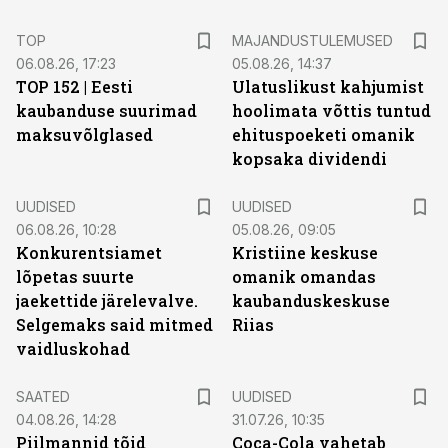
TOP
MAJANDUSTULEMUSED
06.08.26, 17:23
05.08.26, 14:37
TOP 152 | Eesti
Ulatuslikust kahjumist
kaubanduse suurimad
hoolimata võttis tuntud
maksuvõlglased
ehituspoeketi omanik
kopsaka dividendi
UUDISED
UUDISED
06.08.26, 10:28
05.08.26, 09:05
Konkurentsiamet
Kristiine keskuse
lõpetas suurte
omanik omandas
jaekettide järelevalve.
kaubanduskeskuse
Selgemaks said mitmed
Riias
vaidluskohad
SAATED
UUDISED
04.08.26, 14:28
31.07.26, 10:35
Piilmannid tõid
Coca-Cola vahetab