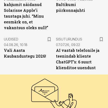
kahjumit näidanud
Baltikumi
Solarisse Apple’i
piirkonnajuhti
taustaga juhi. “Minu
eesmärk on, et
vakantsus oleks null!”
ST
UUDISED
SISUTURUNDUS
04.08.26, 10:18
07.07.26, 09:22
Vali Aasta
AI vastab telefonile ja
Kaubandustegu 2026!
teenindab kliente
ChatGPT’s: 6 suurt
klienditoe uuendust