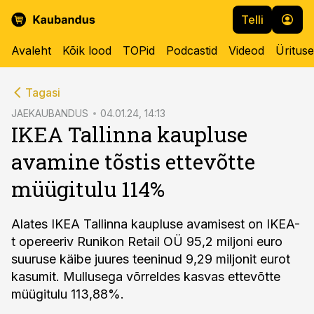
Telli
Avaleht
Kõik lood
TOPid
Podcastid
Videod
Üritus
cebook
Tagasi
Twitter)
JAEKAUBANDUS
04.01.24, 14:13
IKEA Tallinna kaupluse
kedIn
avamine tõstis ettevõtte
ail
müügitulu 114%
k
Alates IKEA Tallinna kaupluse avamisest on IKEA-
t opereeriv Runikon Retail OÜ 95,2 miljoni euro
suuruse käibe juures teeninud 9,29 miljonit eurot
kasumit. Mullusega võrreldes kasvas ettevõtte
müügitulu 113,88%.