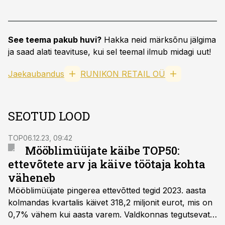
See teema pakub huvi?
Hakka neid märksõnu jälgima
ja saad alati teavituse, kui sel teemal ilmub midagi uut!
Jaekaubandus
RUNIKON RETAIL OÜ
SEOTUD LOOD
TOP
06.12.23, 09:42
Mööblimüüjate käibe TOP50:
ettevõtete arv ja käive töötaja kohta
väheneb
Mööblimüüjate pingerea ettevõtted tegid 2023. aasta
kolmandas kvartalis käivet 318,2 miljonit eurot, mis on
0,7% vähem kui aasta varem. Valdkonnas tegutsevate