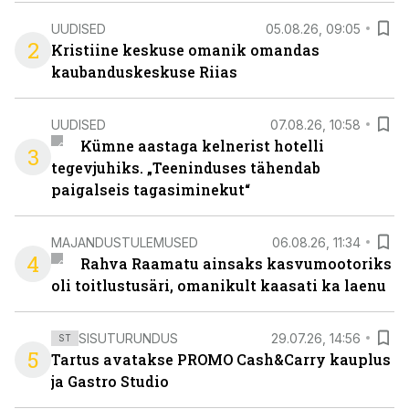
UUDISED
05.08.26, 09:05
2
Kristiine keskuse omanik omandas
kaubanduskeskuse Riias
UUDISED
07.08.26, 10:58
Kümne aastaga kelnerist hotelli
3
tegevjuhiks. „Teeninduses tähendab
paigalseis tagasiminekut“
MAJANDUSTULEMUSED
06.08.26, 11:34
4
Rahva Raamatu ainsaks kasvumootoriks
oli toitlustusäri, omanikult kaasati ka laenu
SISUTURUNDUS
29.07.26, 14:56
ST
5
Tartus avatakse PROMO Cash&Carry kauplus
ja Gastro Studio