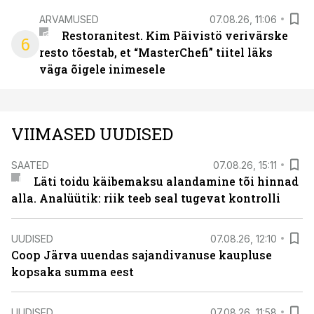
ARVAMUSED
07.08.26, 11:06
Restoranitest. Kim Päivistö verivärske
6
resto tõestab, et “MasterChefi” tiitel läks
väga õigele inimesele
VIIMASED UUDISED
SAATED
07.08.26, 15:11
Läti toidu käibemaksu alandamine tõi hinnad
alla. Analüütik: riik teeb seal tugevat kontrolli
UUDISED
07.08.26, 12:10
Coop Järva uuendas sajandivanuse kaupluse
kopsaka summa eest
UUDISED
07.08.26, 11:58