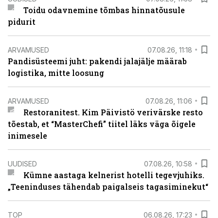
Toidu odavnemine tõmbas hinnatõusule
pidurit
ARVAMUSED
07.08.26, 11:18
Pandisüsteemi juht: pakendi jalajälje määrab
logistika, mitte loosung
ARVAMUSED
07.08.26, 11:06
Restoranitest. Kim Päivistö verivärske resto
tõestab, et “MasterChefi” tiitel läks väga õigele
inimesele
UUDISED
07.08.26, 10:58
Kümne aastaga kelnerist hotelli tegevjuhiks.
„Teeninduses tähendab paigalseis tagasiminekut“
TOP
06.08.26, 17:23