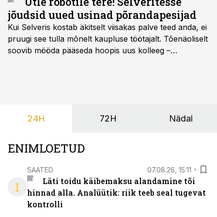
Ütle robotile tere! Selveritesse
jõudsid uued usinad põrandapesijad
Kui Selveris kostab äkitselt viisakas palve teed anda, ei
pruugi see tulla mõnelt kaupluse töötajalt. Tõenäoliselt
soovib mööda pääseda hoopis uus kolleeg –
põrandapesurobot, kes liigub rahulikult, vabandab
vajadusel ja annab eesti keeles teada, et aeg on
põrandad särama lüüa.
24H
72H
Nädal
ENIMLOETUD
SAATED
07.08.26, 15:11
Läti toidu käibemaksu alandamine tõi
1
hinnad alla. Analüütik: riik teeb seal tugevat
kontrolli