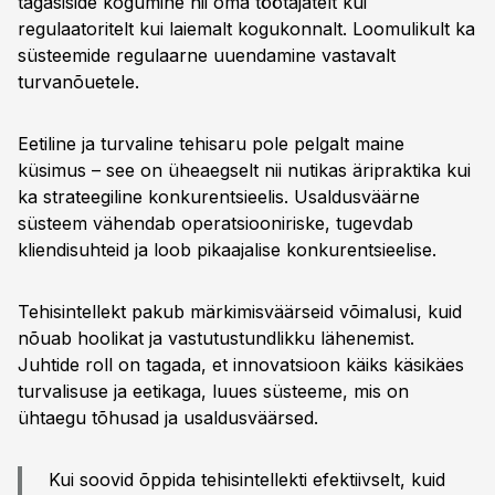
tagasiside kogumine nii oma töötajatelt kui
regulaatoritelt kui laiemalt kogukonnalt. Loomulikult ka
süsteemide regulaarne uuendamine vastavalt
turvanõuetele.
Eetiline ja turvaline tehisaru pole pelgalt maine
küsimus – see on üheaegselt nii nutikas äripraktika kui
ka strateegiline konkurentsieelis. Usaldusväärne
süsteem vähendab operatsiooniriske, tugevdab
kliendisuhteid ja loob pikaajalise konkurentsieelise.
Tehisintellekt pakub märkimisväärseid võimalusi, kuid
nõuab hoolikat ja vastutustundlikku lähenemist.
Juhtide roll on tagada, et innovatsioon käiks käsikäes
turvalisuse ja eetikaga, luues süsteeme, mis on
ühtaegu tõhusad ja usaldusväärsed.
Kui soovid õppida tehisintellekti efektiivselt, kuid