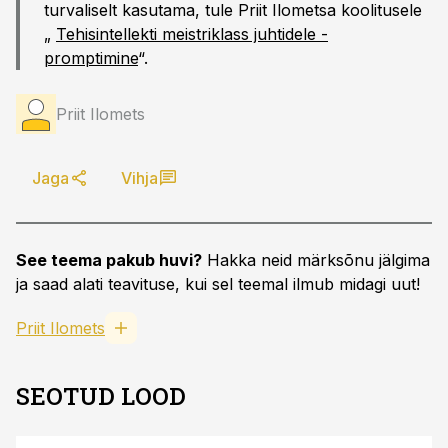
turvaliselt kasutama, tule Priit Ilometsa koolitusele
„
Tehisintellekti meistriklass juhtidele -
promptimine
“.
Priit Ilomets
Jaga
Vihja
See teema pakub huvi?
Hakka neid märksõnu jälgima
ja saad alati teavituse, kui sel teemal ilmub midagi uut!
Priit Ilomets
SEOTUD LOOD
ST