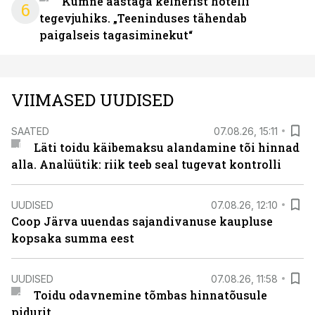
Kümne aastaga kelnerist hotelli
6
tegevjuhiks. „Teeninduses tähendab
paigalseis tagasiminekut“
VIIMASED UUDISED
SAATED
07.08.26, 15:11
Läti toidu käibemaksu alandamine tõi hinnad
alla. Analüütik: riik teeb seal tugevat kontrolli
UUDISED
07.08.26, 12:10
Coop Järva uuendas sajandivanuse kaupluse
kopsaka summa eest
UUDISED
07.08.26, 11:58
Toidu odavnemine tõmbas hinnatõusule
pidurit