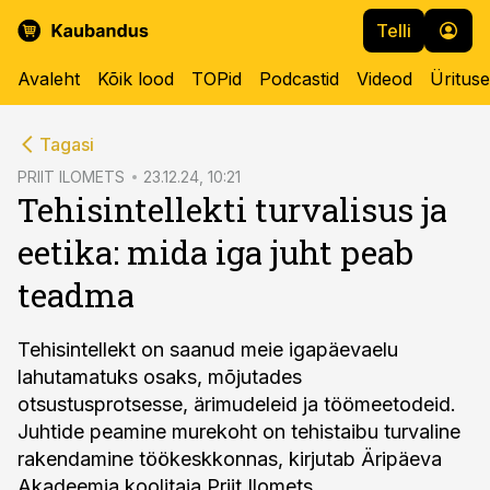
Telli
Avaleht
Kõik lood
TOPid
Podcastid
Videod
Üritus
cebook
cebook
Tagasi
Twitter)
Twitter)
PRIIT ILOMETS
23.12.24, 10:21
Tehisintellekti turvalisus ja
kedIn
kedIn
eetika: mida iga juht peab
ail
ail
teadma
k
k
Tehisintellekt on saanud meie igapäevaelu
lahutamatuks osaks, mõjutades
otsustusprotsesse, ärimudeleid ja töömeetodeid.
Juhtide peamine murekoht on tehistaibu turvaline
rakendamine töökeskkonnas, kirjutab Äripäeva
Akadeemia koolitaja Priit Ilomets.