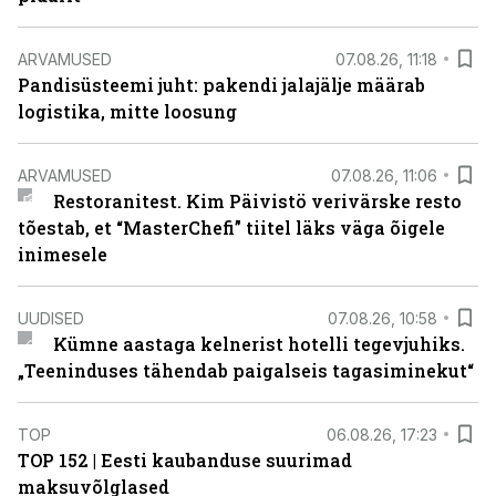
ARVAMUSED
07.08.26, 11:18
Pandisüsteemi juht: pakendi jalajälje määrab
logistika, mitte loosung
ARVAMUSED
07.08.26, 11:06
Restoranitest. Kim Päivistö verivärske resto
tõestab, et “MasterChefi” tiitel läks väga õigele
inimesele
UUDISED
07.08.26, 10:58
Kümne aastaga kelnerist hotelli tegevjuhiks.
„Teeninduses tähendab paigalseis tagasiminekut“
TOP
06.08.26, 17:23
TOP 152 | Eesti kaubanduse suurimad
maksuvõlglased