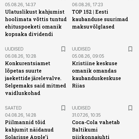
05.08.26, 14:37
06.08.26, 17:23
Ulatuslikust kahjumist
TOP 152 | Eesti
hoolimata võttis tuntud
kaubanduse suurimad
ehituspoeketi omanik
maksuvõlglased
kopsaka dividendi
UUDISED
UUDISED
06.08.26, 10:28
05.08.26, 09:05
Konkurentsiamet
Kristiine keskuse
lõpetas suurte
omanik omandas
jaekettide järelevalve.
kaubanduskeskuse
Selgemaks said mitmed
Riias
vaidluskohad
SAATED
UUDISED
04.08.26, 14:28
31.07.26, 10:35
Piilmannid tõid
Coca-Cola vahetab
kahjumit näidanud
Baltikumi
Solarisse Apple’i
piirkonnajuhti