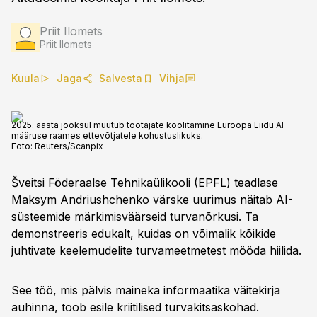
Priit Ilomets
Priit Ilomets
Kuula
Jaga
Salvesta
Vihja
2025. aasta jooksul muutub töötajate koolitamine Euroopa Liidu AI
määruse raames ettevõtjatele kohustuslikuks.
Foto:
Reuters/Scanpix
Šveitsi Föderaalse Tehnikaülikooli (EPFL) teadlase
Maksym Andriushchenko värske uurimus näitab AI-
süsteemide märkimisväärseid turvanõrkusi. Ta
demonstreeris edukalt, kuidas on võimalik kõikide
juhtivate keelemudelite turvameetmetest mööda hiilida.
See töö, mis pälvis maineka informaatika väitekirja
auhinna, toob esile kriitilised turvakitsaskohad.