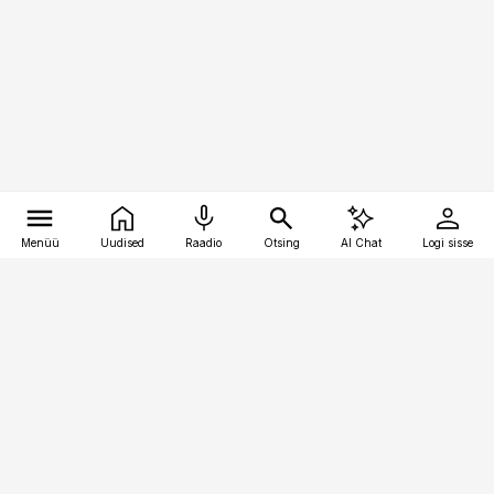
Menüü
Uudised
Raadio
Otsing
AI Chat
Logi sisse
Vana-Lõuna 39/1, 19094 Tallinn
(+372) 667 0111
kaubandus@kaubandus.ee
Telli
Reklaam