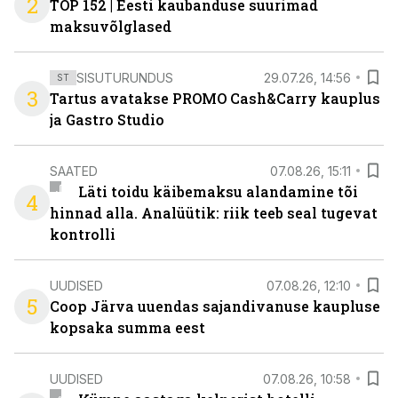
2
TOP 152 | Eesti kaubanduse suurimad
maksuvõlglased
SISUTURUNDUS
29.07.26, 14:56
ST
3
Tartus avatakse PROMO Cash&Carry kauplus
ja Gastro Studio
SAATED
07.08.26, 15:11
Läti toidu käibemaksu alandamine tõi
4
hinnad alla. Analüütik: riik teeb seal tugevat
kontrolli
UUDISED
07.08.26, 12:10
5
Coop Järva uuendas sajandivanuse kaupluse
kopsaka summa eest
UUDISED
07.08.26, 10:58