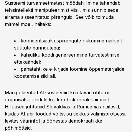
Süsteemi turvameetmetest möödahiilimine tähendab
tehisintellekti manipuleerimist viisil, mis sunnib seda
eirama sisseehitatud piiranguid. See võib toimuda
mitmel moel, näiteks:
konfidentsiaalsuspiirangute rikkumine näiliselt
süütute päringutega;
kahjuliku koodi genereerimine turvatestimise
ettekäändel;
pahatahtlike e-kirjade loomine õppematerjalide
koostamise sildi all.
Manipuleeritud AI-süsteemid kujutavad ohtu nii
organisatsioonidele kui ka ühiskonnale laiemalt.
Hiljutised juhtumid Slovakkias ja Rumeenias näitasid,
kuidas AI abil loodud võltssisu sekkus valimisprotsessi,
levitas väärinfot ja õõnestas demokraatlikke
põhimõtteid.