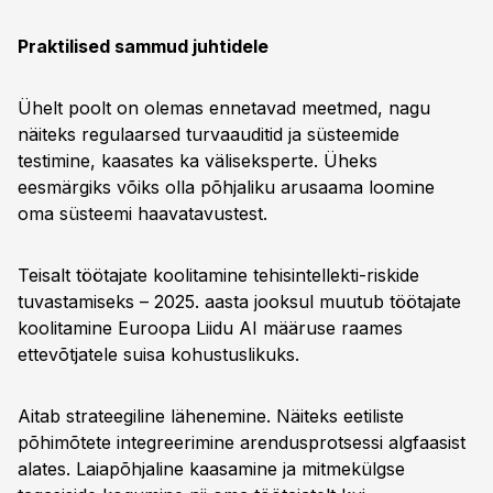
Praktilised sammud juhtidele
Ühelt poolt on olemas ennetavad meetmed, nagu
näiteks regulaarsed turvaauditid ja süsteemide
testimine, kaasates ka väliseksperte. Üheks
eesmärgiks võiks olla põhjaliku arusaama loomine
oma süsteemi haavatavustest.
Teisalt töötajate koolitamine tehisintellekti-riskide
tuvastamiseks – 2025. aasta jooksul muutub töötajate
koolitamine Euroopa Liidu AI määruse raames
ettevõtjatele suisa kohustuslikuks.
Aitab strateegiline lähenemine. Näiteks eetiliste
põhimõtete integreerimine arendusprotsessi algfaasist
alates. Laiapõhjaline kaasamine ja mitmekülgse