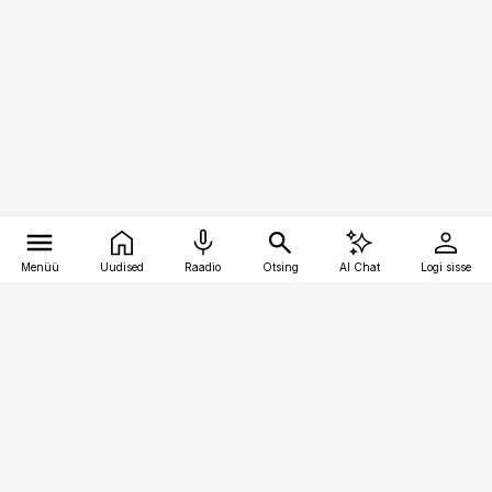
Menüü
Uudised
Raadio
Otsing
AI Chat
Logi sisse
Vana-Lõuna 39/1, 19094 Tallinn
(+372) 667 0111
kaubandus@kaubandus.ee
Telli
Reklaam