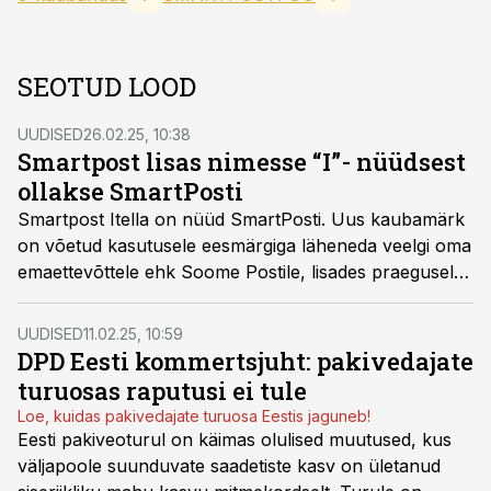
SEOTUD LOOD
UUDISED
26.02.25, 10:38
Smartpost lisas nimesse “I”- nüüdsest
ollakse SmartPosti
Smartpost Itella on nüüd SmartPosti. Uus kaubamärk
on võetud kasutusele eesmärgiga läheneda veelgi oma
emaettevõttele ehk Soome Postile, lisades praegusele
nimele „I“. Ühtlasi lõppeb sellega Itella nime
kasutamine.
UUDISED
11.02.25, 10:59
DPD Eesti kommertsjuht: pakivedajate
turuosas raputusi ei tule
Loe, kuidas pakivedajate turuosa Eestis jaguneb!
Eesti pakiveoturul on käimas olulised muutused, kus
väljapoole suunduvate saadetiste kasv on ületanud