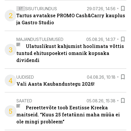
SISUTURUNDUS
29.07.26, 14:56
ST
2
Tartus avatakse PROMO Cash&Carry kauplus
ja Gastro Studio
MAJANDUSTULEMUSED
05.08.26, 14:37
Ulatuslikust kahjumist hoolimata võttis
3
tuntud ehituspoeketi omanik kopsaka
dividendi
UUDISED
04.08.26, 10:18
4
Vali Aasta Kaubandustegu 2026!
SAATED
05.08.26, 15:38
Pereettevõte toob Eestisse Kreeka
5
maitseid. “Kuus 25 fetatünni maha müüa ei
ole mingi probleem“