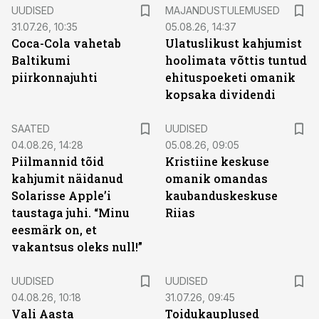
UUDISED
MAJANDUSTULEMUSED
31.07.26, 10:35
05.08.26, 14:37
Coca-Cola vahetab
Ulatuslikust kahjumist
Baltikumi
hoolimata võttis tuntud
piirkonnajuhti
ehituspoeketi omanik
kopsaka dividendi
SAATED
UUDISED
04.08.26, 14:28
05.08.26, 09:05
Piilmannid tõid
Kristiine keskuse
kahjumit näidanud
omanik omandas
Solarisse Apple’i
kaubanduskeskuse
taustaga juhi. “Minu
Riias
eesmärk on, et
vakantsus oleks null!”
UUDISED
UUDISED
04.08.26, 10:18
31.07.26, 09:45
Vali Aasta
Toidukauplused