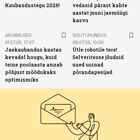
Kaubandustegu 2026!
vedasid pärast kahte
aastat juuni jaemüügi
kasvu
ST
ARVAMUSED
SISUTURUNDUS
31.07.26, 17:37
08.07.26, 10:06
Jaekaubandus kaotas
Ütle robotile tere!
kevadel hoogu, kuid
Selveritesse jõudsid
teine poolaasta annab
uued usinad
põhjust mõõdukaks
põrandapesijad
optimismiks