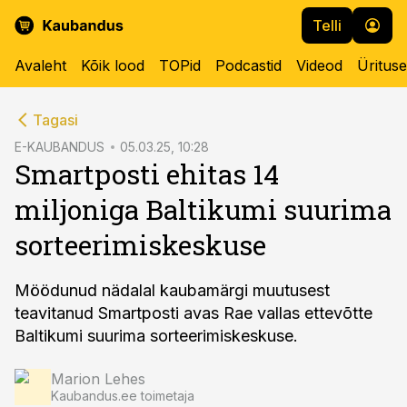
Telli
Avaleht
Kõik lood
TOPid
Podcastid
Videod
Üritus
cebook
Tagasi
Twitter)
E-KAUBANDUS
05.03.25, 10:28
Smartposti ehitas 14
kedIn
miljoniga Baltikumi suurima
ail
sorteerimiskeskuse
k
Möödunud nädalal kaubamärgi muutusest
teavitanud Smartposti avas Rae vallas ettevõtte
Baltikumi suurima sorteerimiskeskuse.
Marion Lehes
Kaubandus.ee toimetaja