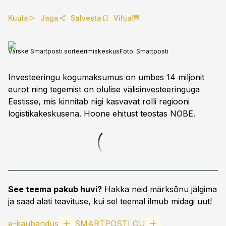
Kuula
Jaga
Salvesta
Vihja
Värske Smartposti sorteerimiskeskus
Foto:
Smartposti
Investeeringu kogumaksumus on umbes 14 miljonit
eurot ning tegemist on olulise välisinvesteeringuga
Eestisse, mis kinnitab riigi kasvavat rolli regiooni
logistikakeskusena. Hoone ehitust teostas NOBE.
See teema pakub huvi?
Hakka neid märksõnu jälgima
ja saad alati teavituse, kui sel teemal ilmub midagi uut!
e-kaubandus
SMARTPOSTI OÜ