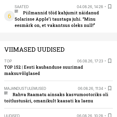
SAATED
04.08.26, 14:28
Piilmannid tõid kahjumit näidanud
6
Solarisse Apple’i taustaga juhi. “Minu
eesmärk on, et vakantsus oleks null!”
VIIMASED UUDISED
TOP
06.08.26, 17:23
TOP 152 | Eesti kaubanduse suurimad
maksuvõlglased
MAJANDUSTULEMUSED
06.08.26, 11:34
Rahva Raamatu ainsaks kasvumootoriks oli
toitlustusäri, omanikult kaasati ka laenu
UUDISED
06.08.26, 10:28