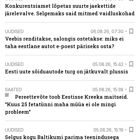
Konkurentsiamet lõpetas suurte jaekettide
järelevalve. Selgemaks said mitmed vaidluskohad
UUDISED
06.08.26, 07:30
Veebis renditakse, salongis ostetakse: miks ei
taha eestlane autot e-poest päriseks osta?
UUDISED
05.08.26, 15:42
Eesti uute sõiduautode turg on jätkuvalt plussis
SAATED
05.08.26, 15:38
Pereettevõte toob Eestisse Kreeka maitseid.
“Kuus 25 fetatünni maha müüa ei ole mingi
probleem“
UUDISED
05.08.26, 15:19
Selgus kogu Baltikumi parima teenindusega