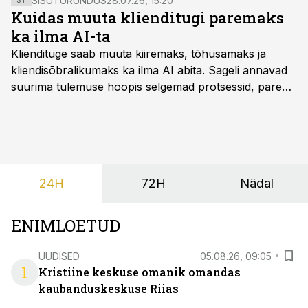
SISUTURUNDUS
28.07.26, 15:20
ST
Kuidas muuta klienditugi paremaks
ka ilma AI-ta
Kliendituge saab muuta kiiremaks, tõhusamaks ja
kliendisõbralikumaks ka ilma AI abita. Sageli annavad
suurima tulemuse hoopis selgemad protsessid, parem
iseteenindus, nutikad automatiseerimised ja õigel ajal
jagatud info.
24H
72H
Nädal
ENIMLOETUD
UUDISED
05.08.26, 09:05
1
Kristiine keskuse omanik omandas
kaubanduskeskuse Riias