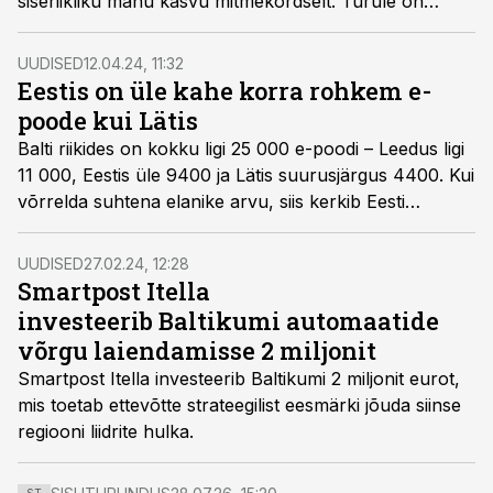
siseriikliku mahu kasvu mitmekordselt. Turule on
tulnud ka uuemaid pakivedajaid, kuid turuosas ei paista
suuri muutusi tulevat.
UUDISED
12.04.24, 11:32
Eestis on üle kahe korra rohkem e-
poode kui Lätis
Balti riikides on kokku ligi 25 000 e-poodi – Leedus ligi
11 000, Eestis üle 9400 ja Lätis suurusjärgus 4400. Kui
võrrelda suhtena elanike arvu, siis kerkib Eesti
etteotsa nii ettevõtete koguhulgalt kui ka e-poodide ja
pakiautomaatide arvult.
UUDISED
27.02.24, 12:28
Smartpost Itella
investeerib Baltikumi automaatide
võrgu laiendamisse 2 miljonit
Smartpost Itella investeerib Baltikumi 2 miljonit eurot,
mis toetab ettevõtte strateegilist eesmärki jõuda siinse
regiooni liidrite hulka.