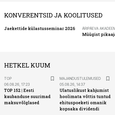
KONVERENTSID JA KOOLITUSED
Jaekettide külastusseminar 2026
ÄRIPÄEVA AKADEE
Müügist pikaaj
HETKEL KUUM
TOP
MAJANDUSTULEMUSED
06.08.26, 17:23
05.08.26, 14:37
TOP 152 | Eesti
Ulatuslikust kahjumist
kaubanduse suurimad
hoolimata võttis tuntud
maksuvõlglased
ehituspoeketi omanik
kopsaka dividendi