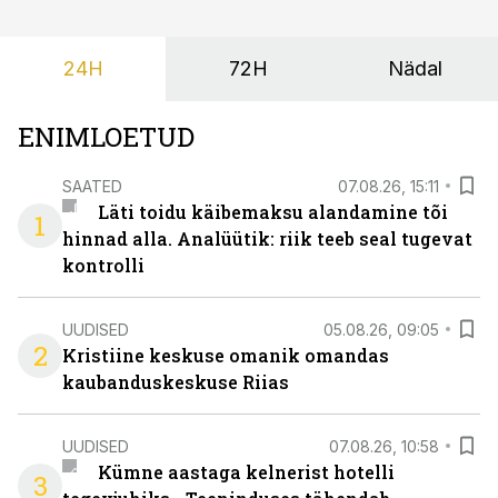
pakendimärgistuse süsteemi kuni Euroopa Liidus pole
kokku lepitud ühtses, teaduspõhises ja toidukultuure
24H
72H
Nädal
arvestavas lahenduses. Pakendi esikülje märgistuse
eesmärk peaks olema tarbijainfo lihtsustamine, mitte
eksitamine.
ENIMLOETUD
SAATED
07.08.26, 15:11
Läti toidu käibemaksu alandamine tõi
1
hinnad alla. Analüütik: riik teeb seal tugevat
kontrolli
UUDISED
05.08.26, 09:05
2
Kristiine keskuse omanik omandas
kaubanduskeskuse Riias
UUDISED
07.08.26, 10:58
Kümne aastaga kelnerist hotelli
3