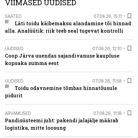
VIIMASED UUDISED
SAATED
07.08.26, 15:11
Läti toidu käibemaksu alandamine tõi hinnad
alla. Analüütik: riik teeb seal tugevat kontrolli
UUDISED
07.08.26, 12:10
Coop Järva uuendas sajandivanuse kaupluse
kopsaka summa eest
UUDISED
07.08.26, 11:58
Toidu odavnemine tõmbas hinnatõusule
pidurit
ARVAMUSED
07.08.26, 11:18
Pandisüsteemi juht: pakendi jalajälje määrab
logistika, mitte loosung