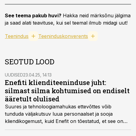
See teema pakub huvi?
Hakka neid märksõnu jälgima
ja saad alati teavituse, kui sel teemal ilmub midagi uut!
Teenindus
Teeninduskonverents
SEOTUD LOOD
UUDISED
23.04.25, 14:13
Enefiti klienditeeninduse juht:
silmast silma kohtumised on endiselt
ääretult olulised
Suures ja tehnoloogiamahukas ettevõttes võib
tunduda väljakutsuv luua personaalset ja sooja
kliendikogemust, kuid Enefit on tõestatud, et see on
võimalik. Kõik aga algab inimestest ja väärtustest, mida
iga päev kantakse, kinnitas Enefiti klienditeeninduse