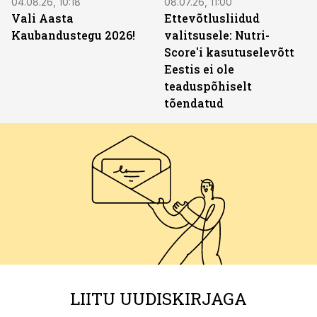
04.08.26, 10:18
08.07.26, 11:00
Vali Aasta
Ettevõtlusliidud
Kaubandustegu 2026!
valitsusele: Nutri-
Score'i kasutuselevõtt
Eestis ei ole
teaduspõhiselt
tõendatud
LIITU UUDISKIRJAGA