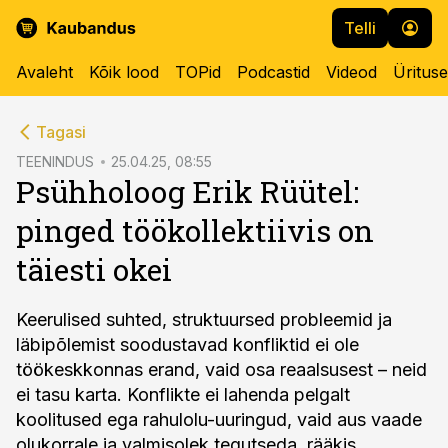
Telli
Avaleht
Kõik lood
TOPid
Podcastid
Videod
Üritus
cebook
Tagasi
Twitter)
TEENINDUS
25.04.25, 08:55
Psühholoog Erik Rüütel:
kedIn
pinged töökollektiivis on
ail
täiesti okei
k
Keerulised suhted, struktuursed probleemid ja
läbipõlemist soodustavad konfliktid ei ole
töökeskkonnas erand, vaid osa reaalsusest – neid
ei tasu karta. Konflikte ei lahenda pelgalt
koolitused ega rahulolu-uuringud, vaid aus vaade
olukorrale ja valmisolek tegutseda, rääkis