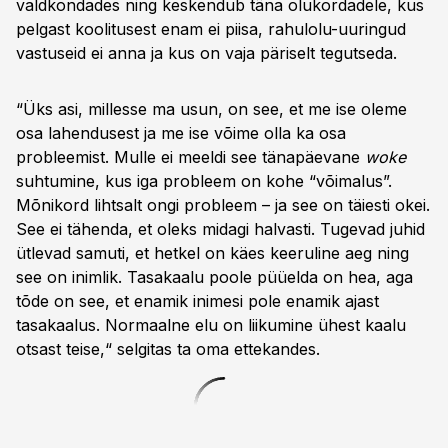
valdkondades ning keskendub täna olukordadele, kus
pelgast koolitusest enam ei piisa, rahulolu-uuringud
vastuseid ei anna ja kus on vaja päriselt tegutseda.
“Üks asi, millesse ma usun, on see, et me ise oleme
osa lahendusest ja me ise võime olla ka osa
probleemist. Mulle ei meeldi see tänapäevane
woke
suhtumine, kus iga probleem on kohe “võimalus”.
Mõnikord lihtsalt ongi probleem – ja see on täiesti okei.
See ei tähenda, et oleks midagi halvasti. Tugevad juhid
ütlevad samuti, et hetkel on käes keeruline aeg ning
see on inimlik. Tasakaalu poole püüelda on hea, aga
tõde on see, et enamik inimesi pole enamik ajast
tasakaalus. Normaalne elu on liikumine ühest kaalu
otsast teise,“ selgitas ta oma ettekandes.