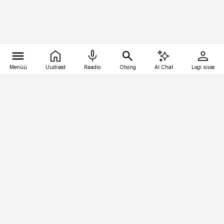
Menüü
Uudised
Raadio
Otsing
AI Chat
Logi sisse
Vana-Lõuna 39/1, 19094 Tallinn
(+372) 667 0111
kaubandus@kaubandus.ee
Telli
Reklaam
Firmast
Sisu kasutamisõigused
Ajakirjaniku
eetikakoodeks