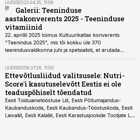
UUDISED
23.04.25, 11:09
juht Maaja Saluvee Teeninduskonverentsil.
Galerii: Teeninduse
aastakonverents 2025 - Teeninduse
vitamiinid
22. aprillil 2025 toimus Kultuurikatlas konverents
"Teenindus 2025", mis tõi kokku üle 370
teenindusvaldkonna juhi ja spetsialisti, et arutada
teeninduskultuuri arengusuundi, kliendikogemuse
väärtust ning töötajate heaolu olulisust.
UUDISED
08.07.26, 11:00
Ettevõtlusliidud valitsusele: Nutri-
Score'i kasutuselevõtt Eestis ei ole
teaduspõhiselt tõendatud
Eesti Toiduainetööstuse Liit, Eesti Põllumajandus-
Kaubanduskoda, Eesti Kaubandus-Tööstuskoda, Eesti
Leivaliit, Eesti Kalaliit, Eesti Karastusjookide Tootjate Liit
ja Eesti Aiandusliit saatsid täna vabariigi valitsusele
pöördumise, milles rõhutavad, et Eesti ei peaks
vabatahtlikult kasutusele võtma ühtegi