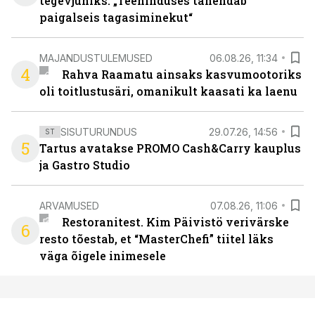
tegevjuhiks. „Teeninduses tähendab
paigalseis tagasiminekut“
MAJANDUSTULEMUSED
06.08.26, 11:34
4
Rahva Raamatu ainsaks kasvumootoriks
oli toitlustusäri, omanikult kaasati ka laenu
SISUTURUNDUS
29.07.26, 14:56
ST
5
Tartus avatakse PROMO Cash&Carry kauplus
ja Gastro Studio
ARVAMUSED
07.08.26, 11:06
Restoranitest. Kim Päivistö verivärske
6
resto tõestab, et “MasterChefi” tiitel läks
väga õigele inimesele