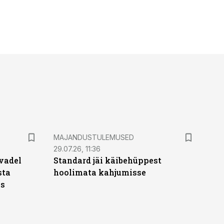
MAJANDUSTULEMUSED
29.07.26, 11:36
vadel
Standard jäi käibehüppest
sta
hoolimata kahjumisse
ks