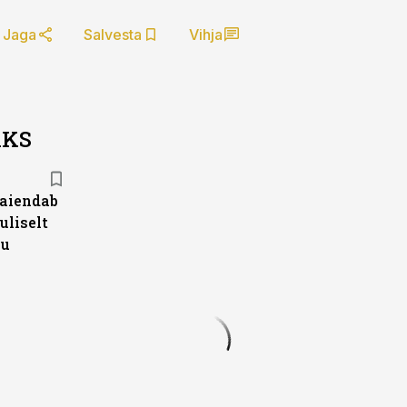
Jaga
Salvesta
Vihja
AKS
laiendab
uliselt
ku