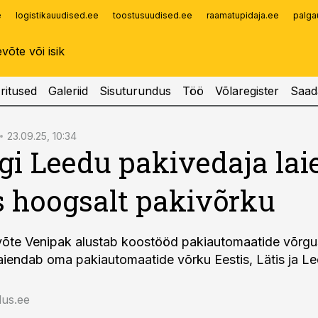
e
logistikauudised.ee
toostusuudised.ee
raamatupidaja.ee
palga
Infopank
Radar
ritused
Galeriid
Sisuturundus
Töö
Võlaregister
Saad
23.09.25, 10:34
gi Leedu pakivedaja la
s hoogsalt pakivõrku
võte Venipak alustab koostööd pakiautomaatide võrgu
aiendab oma pakiautomaatide võrku Eestis, Lätis ja L
us.ee