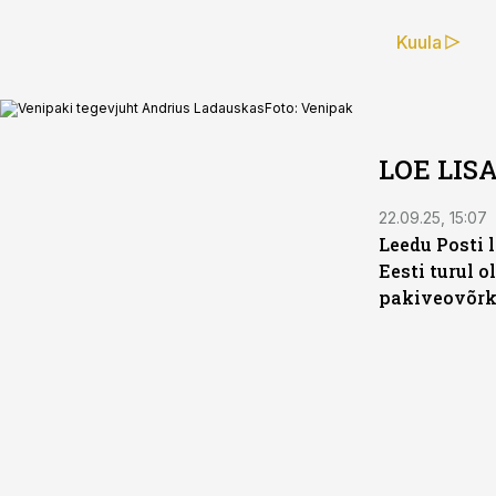
Kuula
Venipaki tegevjuht Andrius Ladauskas
Foto:
Venipak
LOE LIS
22.09.25, 15:07
Leedu Posti 
Eesti turul ol
pakiveovõr