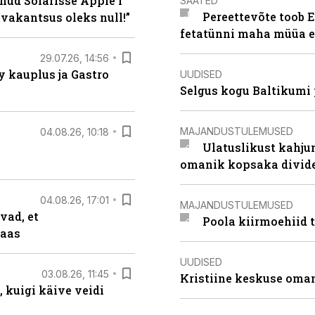
nud Solarisse Apple’i
SAATED
Pereettevõte toob E
 vakantsus oleks null!”
fetatünni maha müüa ei
29.07.26, 14:56
 kauplus ja Gastro
UUDISED
Selgus kogu Baltikumi
MAJANDUSTULEMUSED
04.08.26, 10:18
Ulatuslikust kahju
omanik kopsaka divid
04.08.26, 17:01
MAJANDUSTULEMUSED
vad, et
Poola kiirmoehiid 
taas
UUDISED
03.08.26, 11:45
Kristiine keskuse oma
 kuigi käive veidi