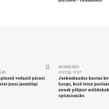
ARVAMUSED
9:45
31.07.26, 17:37
plused vedasid pärast
Jaekaubandus kaotas ke
stat juuni jaemüügi
hoogu, kuid teine poolaa
annab põhjust mõõduka
optimismiks