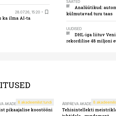
SAATED
Analüütikud: auto
28.07.26, 15:20
külmutavad turu taas
 ka ilma AI-ta
UUDISED
DHL-iga liituv Ven
rekordilise 48 miljoni 
LITUSED
8 akadeemilist tundi
8 akadeemilis
VA AKADEEMIA
ÄRIPÄEVA AKADEEMIA
st pikaajalise koostööni
Tehisintellekti meistrikl
juhtidele - vundament