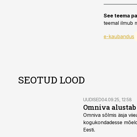
See teema pa
teemal ilmub m
e-kaubandus
SEOTUD LOOD
UUDISED
04.09.25, 12:58
Omniva alustab
Omniva sõlmis äsja vii
kogukondadesse mõeldu
Eesti.