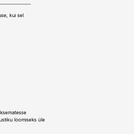
se, kui sel
äiksematesse
stiku loomiseks üle