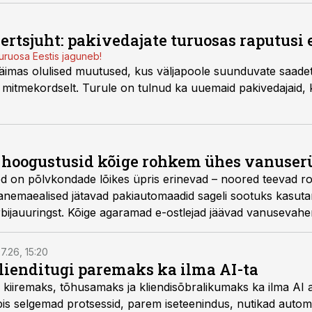
rtsjuht: pakivedajate turuosas raputusi e
uruosa Eestis jaguneb!
käimas olulised muutused, kus väljapoole suunduvate saadet
 mitmekordselt. Turule on tulnud ka uuemaid pakivedajaid, k
d hoogustusid kõige rohkem ühes vanuse
d on põlvkondade lõikes üpris erinevad – noored teevad r
anemaealised jätavad pakiautomaadid sageli sootuks kasuta
rbijauuringst. Kõige agaramad e-ostlejad jäävad vanusevah
7.26, 15:20
ienditugi paremaks ka ilma AI-ta
 kiiremaks, tõhusamaks ja kliendisõbralikumaks ka ilma AI a
s selgemad protsessid, parem iseteenindus, nutikad automat