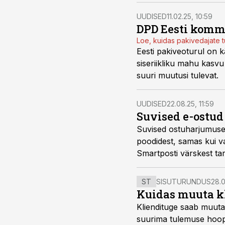
UUDISED
11.02.25, 10:59
DPD Eesti komme
Loe, kuidas pakivedajate t
Eesti pakiveoturul on 
siseriikliku mahu kasvu
suuri muutusi tulevat.
UUDISED
22.08.25, 11:59
Suvised e-ostu
Suvised ostuharjumuse
poodidest, samas kui v
Smartposti värskest ta
ST
SISUTURUNDUS
28.0
Kuidas muuta kl
Kliendituge saab muuta
suurima tulemuse hoopi