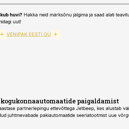
kub huvi?
Hakka neid märksõnu jälgima ja saad alati teavitu
idagi uut!
VENIPAK EESTI OÜ
 kogukonnaautomaatide paigaldamist
eaastase partnerlepingu ettevõttega Jetbeep, kes alustab v
d juhtmevabade pakiautomaatide seeriatootmist uue võrgu