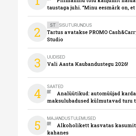
1
Piilmannid tõid kahjumit näida
taustaga juhi. “Minu eesmärk on, et
ST
SISUTURUNDUS
2
Tartus avatakse PROMO Cash&Carry
Studio
UUDISED
3
Vali Aasta Kaubandustegu 2026!
SAATED
4
Analüütikud: automüüjad karda
maksulubadused külmutavad turu 
MAJANDUSTULEMUSED
5
Alkoholikett kasvatas kasumit,
kahanes