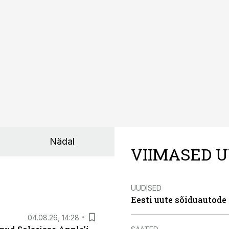
Nädal
VIIMASED U
UUDISED
Eesti uute sõiduautode 
04.08.26, 14:28