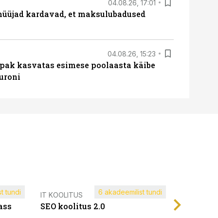
04.08.26, 17:01
müüjad kardavad, et maksulubadused
04.08.26, 15:23
ipak kasvatas esimese poolaasta käibe
euroni
t tundi
6 akadeemilist tundi
Müügijuh
IT KOOLITUS
ass
SEO koolitus 2.0