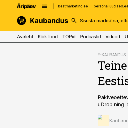
bestmarketing.ee
personaliuudised.e
kinnisvarauudised.ee
imelineajalugu.ee
logistikauudised.ee
imelineteadus.ee
Avaleht
Kõik lood
TOPid
Podcastid
Videod
Ü
cebook
E-KAUBANDUS
Teine
Twitter)
kedIn
Eesti
ail
k
Pakiveoette
uDrop ning l
Kauband