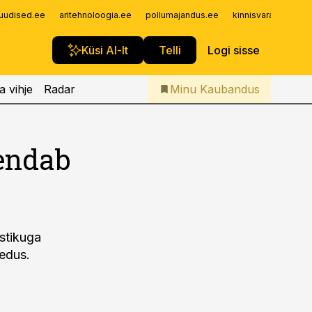
Iseteenindus
uudised.ee
aritehnoloogia.ee
pollumajandus.ee
kinnisvarauudised.
Telli Kaubandus
Küsi AI-lt
Telli
Logi sisse
a vihje
Radar
Minu Kaubandus
iendab
stikuga
eedus.