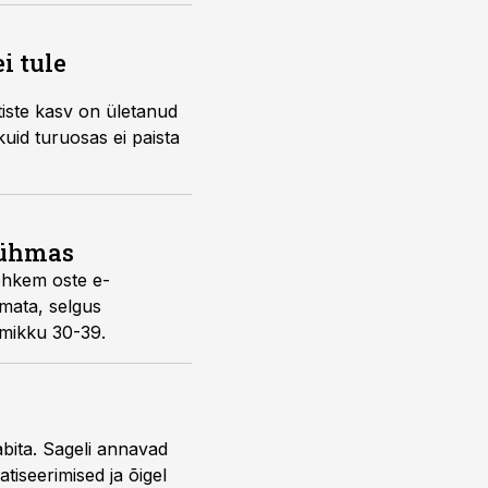
i tule
iste kasv on ületanud
uid turuosas ei paista
rühmas
ohkem oste e-
mata, selgus
emikku 30-39.
bita. Sageli annavad
iseerimised ja õigel