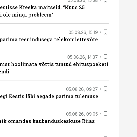
05.08.26, 15:38
estisse Kreeka maitseid. “Kuus 25
 ole mingi probleem“
05.08.26, 15:19
 parima teenindusega telekomiettevõte
05.08.26, 14:37
mist hoolimata võttis tuntud ehituspoeketi
endi
05.08.26, 09:27
tegi Eestis läbi aegade parima tulemuse
05.08.26, 09:05
nik omandas kaubanduskeskuse Riias