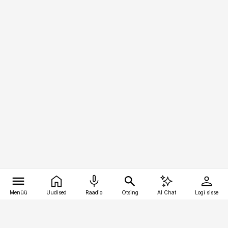
Menüü
Uudised
Raadio
Otsing
AI Chat
Logi sisse