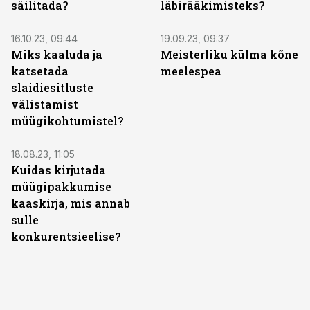
säilitada?
läbirääkimisteks?
16.10.23, 09:44
19.09.23, 09:37
Miks kaaluda ja
Meisterliku külma kõne
katsetada
meelespea
slaidiesitluste
välistamist
müügikohtumistel?
18.08.23, 11:05
Kuidas kirjutada
müügipakkumise
kaaskirja, mis annab
sulle
konkurentsieelise?