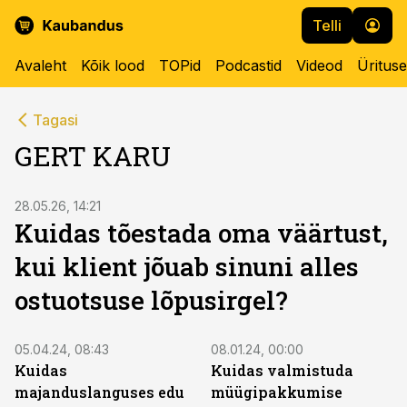
Telli
Avaleht
Kõik lood
TOPid
Podcastid
Videod
Üritus
Tagasi
GERT KARU
28.05.26, 14:21
Kuidas tõestada oma väärtust,
kui klient jõuab sinuni alles
ostuotsuse lõpusirgel?
05.04.24, 08:43
08.01.24, 00:00
Kuidas
Kuidas valmistuda
majanduslanguses edu
müügipakkumise