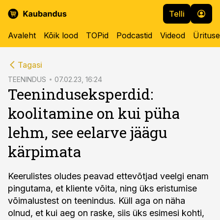
Telli
Avaleht
Kõik lood
TOPid
Podcastid
Videod
Üritus
cebook
cebook
Tagasi
Twitter)
Twitter)
TEENINDUS
07.02.23, 16:24
Teeninduseksperdid:
kedIn
kedIn
koolitamine on kui püha
ail
ail
lehm, see eelarve jäägu
k
k
kärpimata
Keerulistes oludes peavad ettevõtjad veelgi enam
pingutama, et kliente võita, ning üks eristumise
võimalustest on teenindus. Küll aga on näha
olnud, et kui aeg on raske, siis üks esimesi kohti,