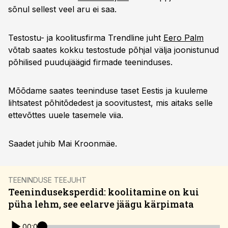
sõnul sellest veel aru ei saa.
Testostu- ja koolitusfirma Trendline juht
Eero Palm
võtab saates kokku testostude põhjal välja joonistunud
põhilised puudujäägid firmade teeninduses.
Mõõdame saates teeninduse taset Eestis ja kuuleme
lihtsatest põhitõdedest ja soovitustest, mis aitaks selle
ettevõttes uuele tasemele viia.
Saadet juhib Mai Kroonmäe.
TEENINDUSE TEEJUHT
Teeninduseksperdid: koolitamine on kui
püha lehm, see eelarve jäägu kärpimata
00:00