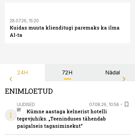
ST
28.07.26, 15:20
Kuidas muuta klienditugi paremaks ka ilma
AI-ta
24H
72H
Nädal
ENIMLOETUD
UUDISED
07.08.26, 10:58
Kümne aastaga kelnerist hotelli
1
tegevjuhiks. „Teeninduses tähendab
paigalseis tagasiminekut“