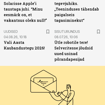
Solarisse Apple’i
tegevjuhiks.
taustaga juhi. “Minu
„Teeninduses tähendab
eesmärk on, et
paigalseis
vakantsus oleks null!”
tagasiminekut“
ST
UUDISED
SISUTURUNDUS
04.08.26, 10:18
08.07.26, 10:06
Vali Aasta
Ütle robotile tere!
Kaubandustegu 2026!
Selveritesse jõudsid
uued usinad
põrandapesijad