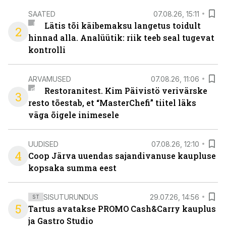
SAATED
07.08.26, 15:11
Lätis tõi käibemaksu langetus toidult
2
hinnad alla. Analüütik: riik teeb seal tugevat
kontrolli
ARVAMUSED
07.08.26, 11:06
Restoranitest. Kim Päivistö verivärske
3
resto tõestab, et “MasterChefi” tiitel läks
väga õigele inimesele
UUDISED
07.08.26, 12:10
4
Coop Järva uuendas sajandivanuse kaupluse
kopsaka summa eest
SISUTURUNDUS
29.07.26, 14:56
ST
5
Tartus avatakse PROMO Cash&Carry kauplus
ja Gastro Studio