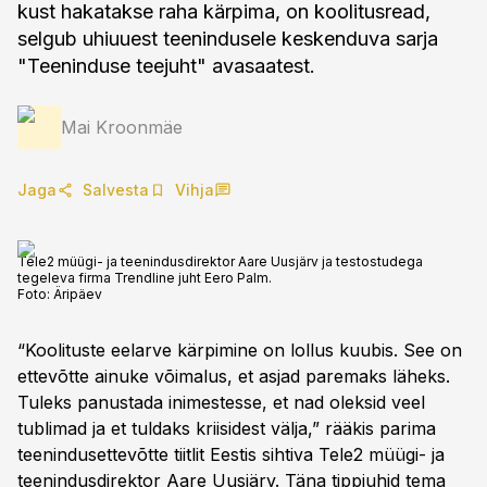
kust hakatakse raha kärpima, on koolitusread,
selgub uhiuuest teenindusele keskenduva sarja
"Teeninduse teejuht" avasaatest.
Mai Kroonmäe
Jaga
Salvesta
Vihja
Tele2 müügi- ja teenindusdirektor Aare Uusjärv ja testostudega
tegeleva firma Trendline juht Eero Palm.
Foto:
Äripäev
“Koolituste eelarve kärpimine on lollus kuubis. See on
ettevõtte ainuke võimalus, et asjad paremaks läheks.
Tuleks panustada inimestesse, et nad oleksid veel
tublimad ja et tuldaks kriisidest välja,” rääkis parima
teenindusettevõtte tiitlit Eestis sihtiva Tele2 müügi- ja
teenindusdirektor
Aare Uusjärv
. Täna tippjuhid tema