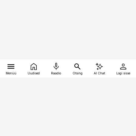
Menüü
Uudised
Raadio
Otsing
AI Chat
Logi sisse
Vana-Lõuna 39/1, 19094 Tallinn
(+372) 667 0111
kaubandus@kaubandus.ee
Telli
Reklaam