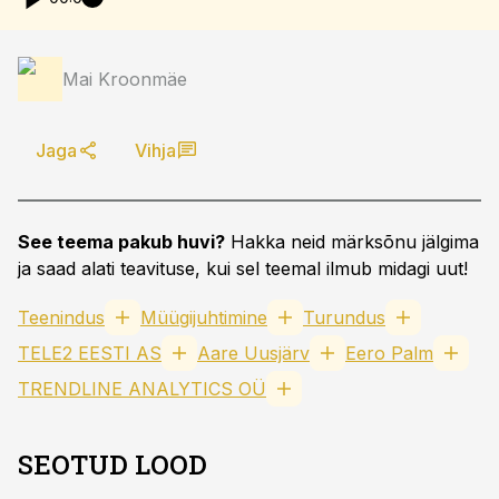
Mai Kroonmäe
Jaga
Vihja
See teema pakub huvi?
Hakka neid märksõnu jälgima
ja saad alati teavituse, kui sel teemal ilmub midagi uut!
Teenindus
Müügijuhtimine
Turundus
TELE2 EESTI AS
Aare Uusjärv
Eero Palm
TRENDLINE ANALYTICS OÜ
SEOTUD LOOD