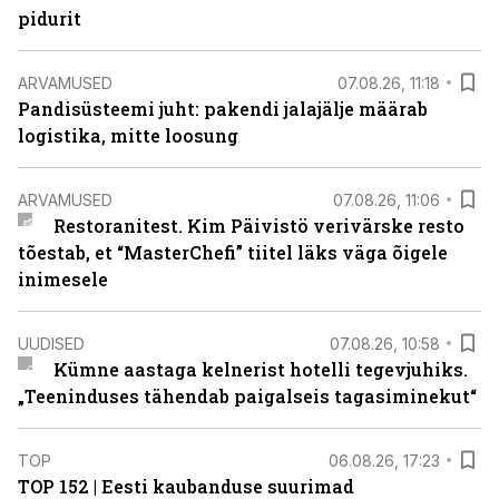
pidurit
ARVAMUSED
07.08.26, 11:18
Pandisüsteemi juht: pakendi jalajälje määrab
logistika, mitte loosung
ARVAMUSED
07.08.26, 11:06
Restoranitest. Kim Päivistö verivärske resto
tõestab, et “MasterChefi” tiitel läks väga õigele
inimesele
UUDISED
07.08.26, 10:58
Kümne aastaga kelnerist hotelli tegevjuhiks.
„Teeninduses tähendab paigalseis tagasiminekut“
TOP
06.08.26, 17:23
TOP 152 | Eesti kaubanduse suurimad