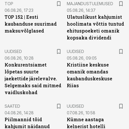
TOP
MAJANDUSTULEMUSED
06.08.26, 17:23
05.08.26, 14:37
TOP 152 | Eesti
Ulatuslikust kahjumist
kaubanduse suurimad
hoolimata võttis tuntud
maksuvõlglased
ehituspoeketi omanik
kopsaka dividendi
UUDISED
UUDISED
06.08.26, 10:28
05.08.26, 09:05
Konkurentsiamet
Kristiine keskuse
lõpetas suurte
omanik omandas
jaekettide järelevalve.
kaubanduskeskuse
Selgemaks said mitmed
Riias
vaidluskohad
SAATED
UUDISED
04.08.26, 14:28
07.08.26, 10:58
Piilmannid tõid
Kümne aastaga
kahjumit näidanud
kelnerist hotelli