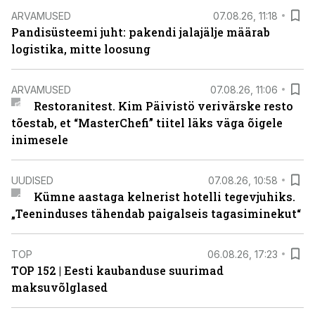
ARVAMUSED
07.08.26, 11:18
Pandisüsteemi juht: pakendi jalajälje määrab
logistika, mitte loosung
ARVAMUSED
07.08.26, 11:06
Restoranitest. Kim Päivistö verivärske resto
tõestab, et “MasterChefi” tiitel läks väga õigele
inimesele
UUDISED
07.08.26, 10:58
Kümne aastaga kelnerist hotelli tegevjuhiks.
„Teeninduses tähendab paigalseis tagasiminekut“
TOP
06.08.26, 17:23
TOP 152 | Eesti kaubanduse suurimad
maksuvõlglased