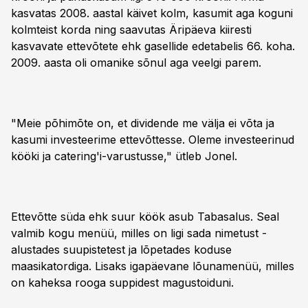
kasvatas 2008. aastal käivet kolm, kasumit aga koguni
kolmteist korda ning saavutas Äripäeva kiiresti
kasvavate ettevõtete ehk gasellide edetabelis 66. koha.
2009. aasta oli omanike sõnul aga veelgi parem.
"Meie põhimõte on, et dividende me välja ei võta ja
kasumi investeerime ettevõttesse. Oleme investeerinud
kööki ja catering'i-varustusse," ütleb Jonel.
Ettevõtte süda ehk suur köök asub Tabasalus. Seal
valmib kogu menüü, milles on ligi sada nimetust -
alustades suupistetest ja lõpetades koduse
maasikatordiga. Lisaks igapäevane lõunamenüü, milles
on kaheksa rooga suppidest magustoiduni.