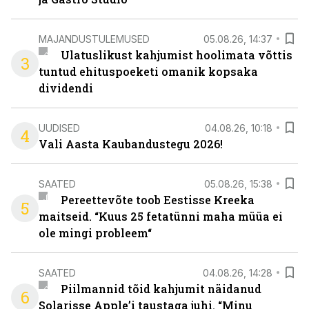
MAJANDUSTULEMUSED
05.08.26, 14:37
Ulatuslikust kahjumist hoolimata võttis
3
tuntud ehituspoeketi omanik kopsaka
dividendi
UUDISED
04.08.26, 10:18
4
Vali Aasta Kaubandustegu 2026!
SAATED
05.08.26, 15:38
Pereettevõte toob Eestisse Kreeka
5
maitseid. “Kuus 25 fetatünni maha müüa ei
ole mingi probleem“
SAATED
04.08.26, 14:28
Piilmannid tõid kahjumit näidanud
6
Solarisse Apple’i taustaga juhi. “Minu