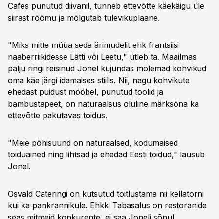
Cafes punutud diivanil, tunneb ettevõtte käekäigu üle
siirast rõõmu ja mõlgutab tulevikuplaane.
"Miks mitte müüa seda ärimudelit ehk frantsiisi
naaberriikidesse Lätti või Leetu," ütleb ta. Maailmas
palju ringi reisinud Jonel kujundas mõlemad kohvikud
oma käe järgi idamaises stiilis. Nii, nagu kohvikute
ehedast puidust mööbel, punutud toolid ja
bambustapeet, on naturaalsus oluline märksõna ka
ettevõtte pakutavas toidus.
"Meie põhisuund on naturaalsed, kodumaised
toiduained ning lihtsad ja ehedad Eesti toidud," lausub
Jonel.
Osvald Cateringi on kutsutud toitlustama nii kellatorni
kui ka pankrannikule. Ehkki Tabasalus on restoranide
seas mitmeid konkurente, ei saa Joneli sõnul