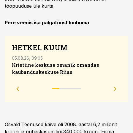
tööpuuduse üle kurta.
Pere veenis isa palgatööst loobuma
HETKEL KUUM
05.08.26, 09:05
04.08
Kristiine keskuse omanik omandas
kaubanduskeskuse Riias
Sola
eesm
Osvald Teenused käive oli 2008. aastal 6,2 miljonit
krooni ja puhaskasum ligi 340 000 krooni. Firma