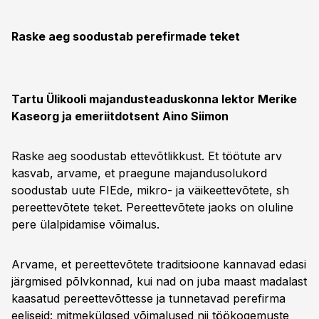
Raske aeg soodustab perefirmade teket
Tartu Ülikooli majandusteaduskonna lektor Merike
Kaseorg ja emeriitdotsent Aino Siimon
Raske aeg soodustab ettevõtlikkust. Et töötute arv
kasvab, arvame, et praegune majandusolukord
soodustab uute FIEde, mikro- ja väikeettevõtete, sh
pereettevõtete teket. Pereettevõtete jaoks on oluline
pere ülalpidamise võimalus.
Arvame, et pereettevõtete traditsioone kannavad edasi
järgmised põlvkonnad, kui nad on juba maast madalast
kaasatud pereettevõttesse ja tunnetavad perefirma
eeliseid: mitmekülgsed võimalused nii töökogemuste