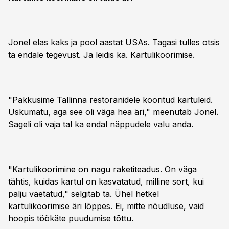
Jonel elas kaks ja pool aastat USAs. Tagasi tulles otsis
ta endale tegevust. Ja leidis ka. Kartulikoorimise.
"Pakkusime Tallinna restoranidele kooritud kartuleid.
Uskumatu, aga see oli väga hea äri," meenutab Jonel.
Sageli oli vaja tal ka endal näppudele valu anda.
"Kartulikoorimine on nagu raketiteadus. On väga
tähtis, kuidas kartul on kasvatatud, milline sort, kui
palju väetatud," selgitab ta. Ühel hetkel
kartulikoorimise äri lõppes. Ei, mitte nõudluse, vaid
hoopis töökäte puudumise tõttu.