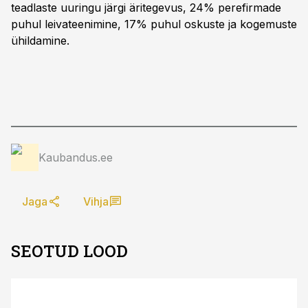
teadlaste uuringu järgi äritegevus, 24% perefirmade
puhul leivateenimine, 17% puhul oskuste ja kogemuste
ühildamine.
Kaubandus.ee
Jaga
Vihja
SEOTUD LOOD
ST