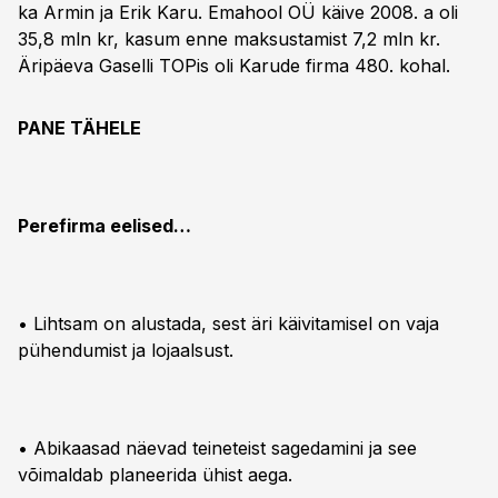
ka Armin ja Erik Karu. Emahool OÜ käive 2008. a oli
35,8 mln kr, kasum enne maksustamist 7,2 mln kr.
Äripäeva Gaselli TOPis oli Karude firma 480. kohal.
PANE TÄHELE
Perefirma eelised…
• Lihtsam on alustada, sest äri käivitamisel on vaja
pühendumist ja lojaalsust.
• Abikaasad näevad teineteist sagedamini ja see
võimaldab planeerida ühist aega.