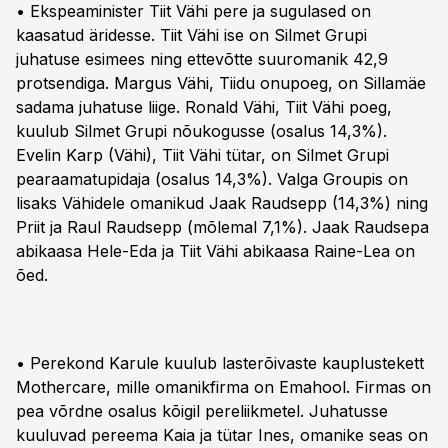
• Ekspeaminister Tiit Vähi pere ja sugulased on
kaasatud äridesse. Tiit Vähi ise on Silmet Grupi
juhatuse esimees ning ettevõtte suuromanik 42,9
protsendiga. Margus Vähi, Tiidu onupoeg, on Sillamäe
sadama juhatuse liige. Ronald Vähi, Tiit Vähi poeg,
kuulub Silmet Grupi nõukogusse (osalus 14,3%).
Evelin Karp (Vähi), Tiit Vähi tütar, on Silmet Grupi
pearaamatupidaja (osalus 14,3%). Valga Groupis on
lisaks Vähidele omanikud Jaak Raudsepp (14,3%) ning
Priit ja Raul Raudsepp (mõlemal 7,1%). Jaak Raudsepa
abikaasa Hele-Eda ja Tiit Vähi abikaasa Raine-Lea on
õed.
• Perekond Karule kuulub lasterõivaste kauplustekett
Mothercare, mille omanikfirma on Emahool. Firmas on
pea võrdne osalus kõigil pereliikmetel. Juhatusse
kuuluvad pereema Kaia ja tütar Ines, omanike seas on