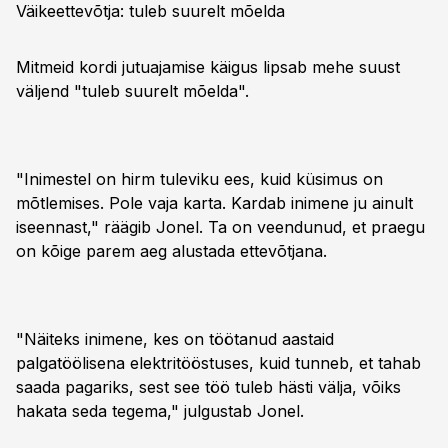
Väikeettevõtja: tuleb suurelt mõelda
Mitmeid kordi jutuajamise käigus lipsab mehe suust
väljend "tuleb suurelt mõelda".
"Inimestel on hirm tuleviku ees, kuid küsimus on
mõtlemises. Pole vaja karta. Kardab inimene ju ainult
iseennast," räägib Jonel. Ta on veendunud, et praegu
on kõige parem aeg alustada ettevõtjana.
"Näiteks inimene, kes on töötanud aastaid
palgatöölisena elektritööstuses, kuid tunneb, et tahab
saada pagariks, sest see töö tuleb hästi välja, võiks
hakata seda tegema," julgustab Jonel.