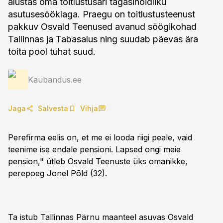
alustas oma toitlustusäri tagasihoidliku
asutusesööklaga. Praegu on toitlustusteenust
pakkuv Osvald Teenused avanud söögikohad
Tallinnas ja Tabasalus ning suudab päevas ära
toita pool tuhat suud.
Kaubandus.ee
Jaga
Salvesta
Vihja
Perefirma eelis on, et me ei looda riigi peale, vaid
teenime ise endale pensioni. Lapsed ongi meie
pension," ütleb Osvald Teenuste üks omanikke,
perepoeg Jonel Põld (32).
Ta istub Tallinnas Pärnu maanteel asuvas Osvald