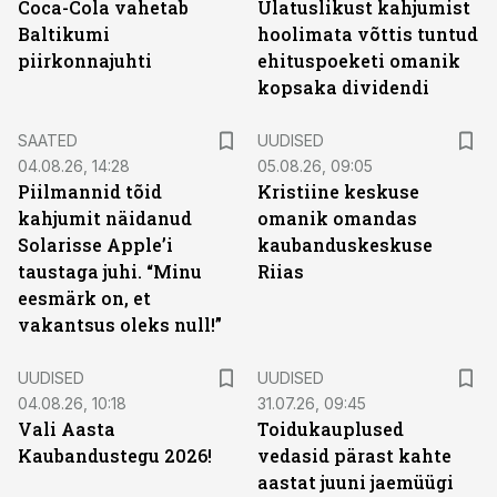
Coca-Cola vahetab
Ulatuslikust kahjumist
Baltikumi
hoolimata võttis tuntud
piirkonnajuhti
ehituspoeketi omanik
kopsaka dividendi
SAATED
UUDISED
04.08.26, 14:28
05.08.26, 09:05
Piilmannid tõid
Kristiine keskuse
kahjumit näidanud
omanik omandas
Solarisse Apple’i
kaubanduskeskuse
taustaga juhi. “Minu
Riias
eesmärk on, et
vakantsus oleks null!”
UUDISED
UUDISED
04.08.26, 10:18
31.07.26, 09:45
Vali Aasta
Toidukauplused
Kaubandustegu 2026!
vedasid pärast kahte
aastat juuni jaemüügi