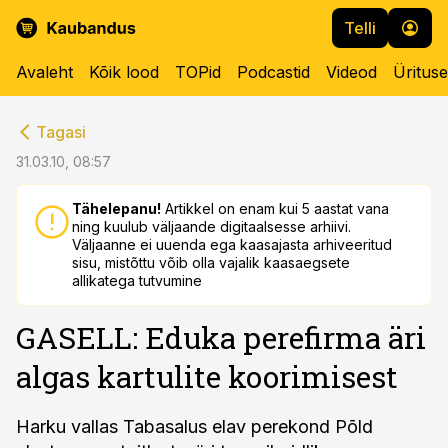
Telli
Avaleht
Kõik lood
TOPid
Podcastid
Videod
Üritus
cebook
cebook
Tagasi
Twitter)
Twitter)
31.03.10, 08:57
kedIn
kedIn
Tähelepanu!
Artikkel on enam kui 5 aastat vana
ning kuulub väljaande digitaalsesse arhiivi.
ail
ail
Väljaanne ei uuenda ega kaasajasta arhiveeritud
sisu, mistõttu võib olla vajalik kaasaegsete
k
k
allikatega tutvumine
GASELL: Eduka perefirma äri
algas kartulite koorimisest
Harku vallas Tabasalus elav perekond Põld