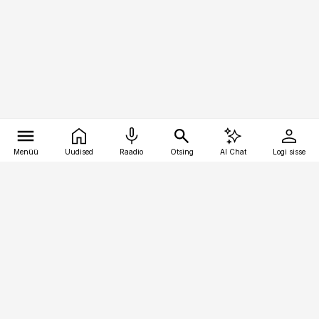
Menüü
Uudised
Raadio
Otsing
AI Chat
Logi sisse
Vana-Lõuna 39/1, 19094 Tallinn
(+372) 667 0111
kaubandus@kaubandus.ee
Telli
Reklaam
Firmast