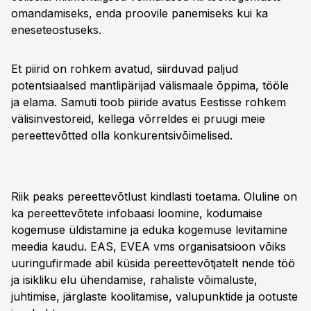
omandamiseks, enda proovile panemiseks kui ka
eneseteostuseks.
Et piirid on rohkem avatud, siirduvad paljud
potentsiaalsed mantlipärijad välismaale õppima, tööle
ja elama. Samuti toob piiride avatus Eestisse rohkem
välisinvestoreid, kellega võrreldes ei pruugi meie
pereettevõtted olla konkurentsivõimelised.
Riik peaks pereettevõtlust kindlasti toetama. Oluline on
ka pereettevõtete infobaasi loomine, kodumaise
kogemuse üldistamine ja eduka kogemuse levitamine
meedia kaudu. EAS, EVEA vms organisatsioon võiks
uuringufirmade abil küsida pereettevõtjatelt nende töö
ja isikliku elu ühendamise, rahaliste võimaluste,
juhtimise, järglaste koolitamise, valupunktide ja ootuste