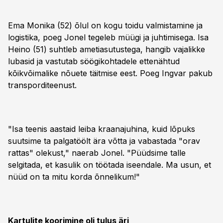
Ema Monika (52) õlul on kogu toidu valmistamine ja
logistika, poeg Jonel tegeleb müügi ja juhtimisega. Isa
Heino (51) suhtleb ametiasutustega, hangib vajalikke
lubasid ja vastutab söögikohtadele ettenähtud
kõikvõimalike nõuete täitmise eest. Poeg Ingvar pakub
transporditeenust.
"Isa teenis aastaid leiba kraanajuhina, kuid lõpuks
suutsime ta palgatöölt ära võtta ja vabastada "orav
rattas" olekust," naerab Jonel. "Püüdsime talle
selgitada, et kasulik on töötada iseendale. Ma usun, et
nüüd on ta mitu korda õnnelikum!"
Kartulite koorimine oli tulus äri