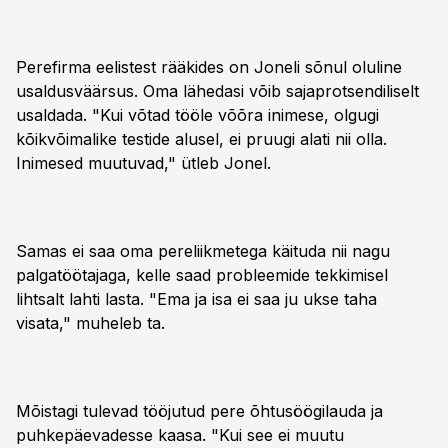
Perefirma eelistest rääkides on Joneli sõnul oluline
usaldusväärsus. Oma lähedasi võib sajaprotsendiliselt
usaldada. "Kui võtad tööle võõra inimese, olgugi
kõikvõimalike testide alusel, ei pruugi alati nii olla.
Inimesed muutuvad," ütleb Jonel.
Samas ei saa oma pereliikmetega käituda nii nagu
palgatöötajaga, kelle saad probleemide tekkimisel
lihtsalt lahti lasta. "Ema ja isa ei saa ju ukse taha
visata," muheleb ta.
Mõistagi tulevad tööjutud pere õhtusöögilauda ja
puhkepäevadesse kaasa. "Kui see ei muutu