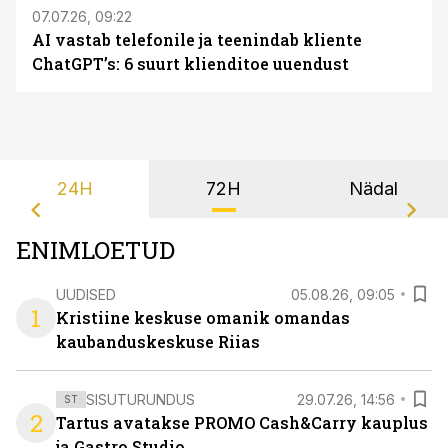
07.07.26, 09:22
AI vastab telefonile ja teenindab kliente
ChatGPT’s: 6 suurt klienditoe uuendust
24H
72H
Nädal
ENIMLOETUD
UUDISED
05.08.26, 09:05
1
Kristiine keskuse omanik omandas
kaubanduskeskuse Riias
SISUTURUNDUS
29.07.26, 14:56
ST
2
Tartus avatakse PROMO Cash&Carry kauplus
ja Gastro Studio