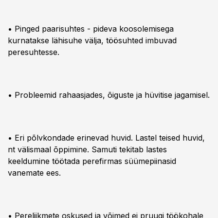
• Pinged paarisuhtes - pideva koosolemisega
kurnatakse lähisuhe välja, töösuhted imbuvad
peresuhtesse.
• Probleemid rahaasjades, õiguste ja hüvitise jagamisel.
• Eri põlvkondade erinevad huvid. Lastel teised huvid,
nt välismaal õppimine. Samuti tekitab lastes
keeldumine töötada perefirmas süümepiinasid
vanemate ees.
• Pereliikmete oskused ja võimed ei pruugi töökohale