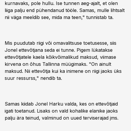
kurnavaks, pole hullu. Ise tunnen aeg-ajalt, et olen
liiga palju end pühendanud tööle. Samas, mulle lihtsalt
nii väga meeldib see, mida ma teen," tunnistab ta.
Mis puudutab riigi või omavalitsuse toetusesse, siis
Jonel ettevõtjana seda ei tunne. Pigem lükatakse
ettevõtjatele kaela kõikvõimalikud maksud, viimase
kirvena on õhus Tallinna müügimaks. "On ainult
maksud. Nii ettevõtja kui ka inimene on riigi jaoks üks
suur ressurss," nendib ta.
Samas kiidab Jonel Harku valda, kes on ettevõtjaid
igati toetanud. Lisaks on vald kohalike elanike jaoks
palju ära teinud, valminud on uued terviserajad jms.