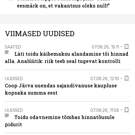
eesmärk on, et vakantsus oleks null!”
VIIMASED UUDISED
SAATED
07.08.26, 15:11
Läti toidu käibemaksu alandamine tõi hinnad
alla. Analüütik: riik teeb seal tugevat kontrolli
UUDISED
07.08.26, 12:10
Coop Järva uuendas sajandivanuse kaupluse
kopsaka summa eest
UUDISED
07.08.26, 11:58
Toidu odavnemine tõmbas hinnatõusule
pidurit