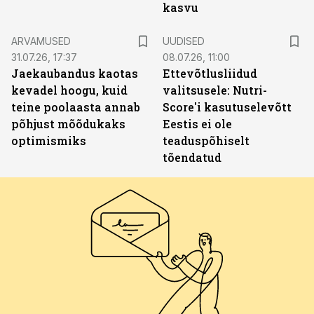
kasvu
ARVAMUSED
UUDISED
31.07.26, 17:37
08.07.26, 11:00
Jaekaubandus kaotas
Ettevõtlusliidud
kevadel hoogu, kuid
valitsusele: Nutri-
teine poolaasta annab
Score'i kasutuselevõtt
põhjust mõõdukaks
Eestis ei ole
optimismiks
teaduspõhiselt
tõendatud