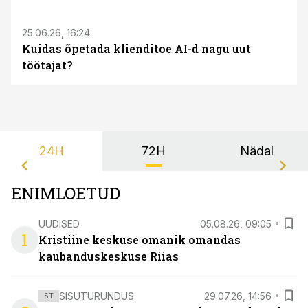
25.06.26, 16:24
Kuidas õpetada klienditoe AI-d nagu uut
töötajat?
24H
72H
Nädal
ENIMLOETUD
UUDISED
05.08.26, 09:05
1
Kristiine keskuse omanik omandas
kaubanduskeskuse Riias
SISUTURUNDUS
29.07.26, 14:56
ST