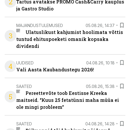
2
Tartus avatakse PROMO Cash&Carry kauplus
ja Gastro Studio
MAJANDUSTULEMUSED
05.08.26, 14:37
Ulatuslikust kahjumist hoolimata võttis
3
tuntud ehituspoeketi omanik kopsaka
dividendi
UUDISED
04.08.26, 10:18
4
Vali Aasta Kaubandustegu 2026!
SAATED
05.08.26, 15:38
Pereettevõte toob Eestisse Kreeka
5
maitseid. “Kuus 25 fetatünni maha müüa ei
ole mingi probleem“
SAATED
04.08.26, 14:28