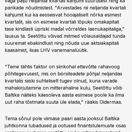
väga palju neljanda kvartali kahjumi suurusest ning ka
pankade nõudmistest. "Arvestades nii neljanda kvartali
kahjumit kui ka eesseisvat hooajaliselt nõrka esimest
kvartalit, siis on esimese kvartali lõpuks omakapitali
tase kindlasti üpriski madal võrreldes laenukapitaliga,"
lausus ta. Seetõttu võivad mitmed võlausaldajad tunda
suuremat ebakindlust ning nõuda uue aktsiakapitali
kaasamist, lisas LHV vanemanalüütik.
"Teine tähtis faktor on siinkohal ettevõtte rahavoog
põhitegevusest, mis on börsiteadete põhjal neljandas
kvartalis siiski suhteliselt tugev olnud, kuna varade
mahakirjutamine on mitterahaline kulu. Seetõttu võib
Baltika näiteks käesoleva aasta esimese poole ka ilma
uut raha tõstmata suuta üle elada," rääkis Oidermaa.
Tema sõnul pole viimase paari aasta jooksul Baltika
juhtkonna lubadused ja ootused finantstulemuste osas