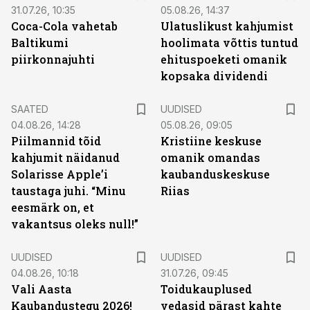
31.07.26, 10:35
05.08.26, 14:37
Coca-Cola vahetab
Ulatuslikust kahjumist
Baltikumi
hoolimata võttis tuntud
piirkonnajuhti
ehituspoeketi omanik
kopsaka dividendi
SAATED
UUDISED
04.08.26, 14:28
05.08.26, 09:05
Piilmannid tõid
Kristiine keskuse
kahjumit näidanud
omanik omandas
Solarisse Apple’i
kaubanduskeskuse
taustaga juhi. “Minu
Riias
eesmärk on, et
vakantsus oleks null!”
UUDISED
UUDISED
04.08.26, 10:18
31.07.26, 09:45
Vali Aasta
Toidukauplused
Kaubandustegu 2026!
vedasid pärast kahte