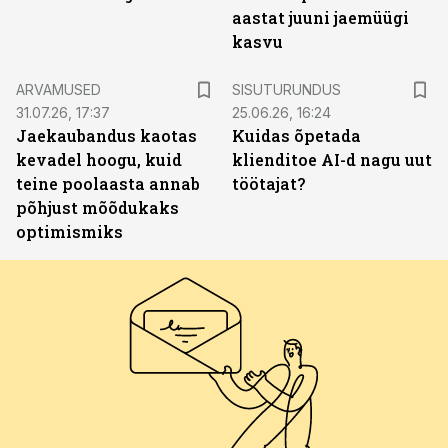
aastat juuni jaemüügi
kasvu
ST
ARVAMUSED
SISUTURUNDUS
31.07.26, 17:37
25.06.26, 16:24
Jaekaubandus kaotas
Kuidas õpetada
kevadel hoogu, kuid
klienditoe AI-d nagu uut
teine poolaasta annab
töötajat?
põhjust mõõdukaks
optimismiks