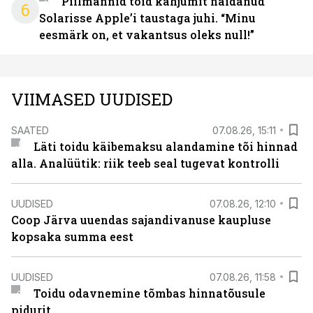
Piilmannid tõid kahjumit näidanud
6
Solarisse Apple’i taustaga juhi. “Minu
eesmärk on, et vakantsus oleks null!”
VIIMASED UUDISED
SAATED
07.08.26, 15:11
Läti toidu käibemaksu alandamine tõi hinnad
alla. Analüütik: riik teeb seal tugevat kontrolli
UUDISED
07.08.26, 12:10
Coop Järva uuendas sajandivanuse kaupluse
kopsaka summa eest
UUDISED
07.08.26, 11:58
Toidu odavnemine tõmbas hinnatõusule
pidurit