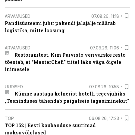
ARVAMUSED
07.08.26, 11:18
Pandisüsteemi juht: pakendi jalajälje määrab
logistika, mitte loosung
ARVAMUSED
07.08.26, 11:06
Restoranitest. Kim Päivistö verivärske resto
tõestab, et “MasterChefi” tiitel läks väga õigele
inimesele
UUDISED
07.08.26, 10:58
Kümne aastaga kelnerist hotelli tegevjuhiks.
„Teeninduses tähendab paigalseis tagasiminekut“
TOP
06.08.26, 17:23
TOP 152 | Eesti kaubanduse suurimad
maksuvõlglased