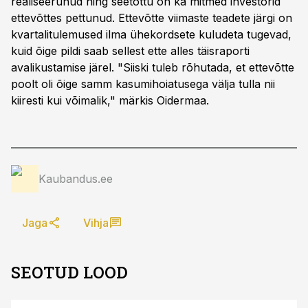
realiseerunud ning seetõttu on ka mitmed investorid
ettevõttes pettunud. Ettevõtte viimaste teadete järgi on
kvartalitulemused ilma ühekordsete kuludeta tugevad,
kuid õige pildi saab sellest ette alles täisraporti
avalikustamise järel. "Siiski tuleb rõhutada, et ettevõtte
poolt oli õige samm kasumihoiatusega välja tulla nii
kiiresti kui võimalik," märkis Oidermaa.
Kaubandus.ee
Jaga
Vihja
SEOTUD LOOD
ST