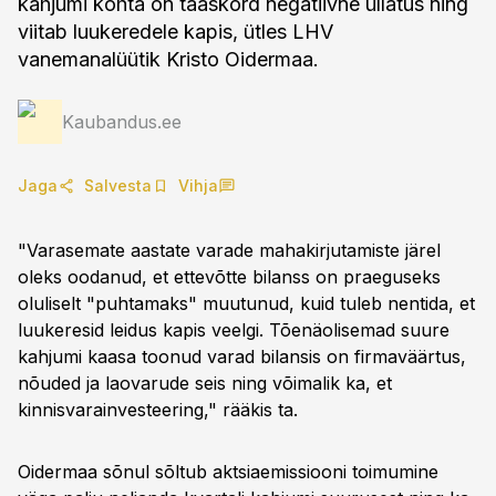
kahjumi kohta on taaskord negatiivne üllatus ning
viitab luukeredele kapis, ütles LHV
vanemanalüütik Kristo Oidermaa.
Kaubandus.ee
Jaga
Salvesta
Vihja
"Varasemate aastate varade mahakirjutamiste järel
oleks oodanud, et ettevõtte bilanss on praeguseks
oluliselt "puhtamaks" muutunud, kuid tuleb nentida, et
luukeresid leidus kapis veelgi. Tõenäolisemad suure
kahjumi kaasa toonud varad bilansis on firmaväärtus,
nõuded ja laovarude seis ning võimalik ka, et
kinnisvarainvesteering," rääkis ta.
Oidermaa sõnul sõltub aktsiaemissiooni toimumine