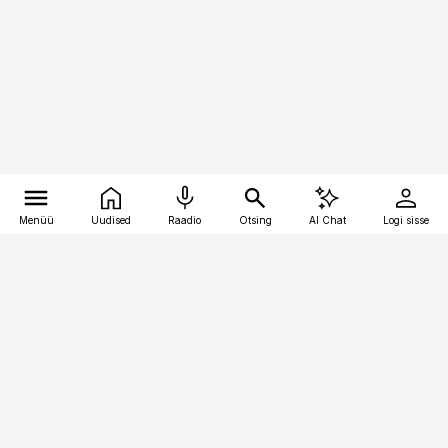
Menüü
Uudised
Raadio
Otsing
AI Chat
Logi sisse
Vana-Lõuna 39/1, 19094 Tallinn
(+372) 667 0111
kaubandus@kaubandus.ee
Telli
Reklaam