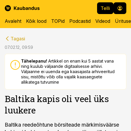
Telli
Avaleht
Kõik lood
TOPid
Podcastid
Videod
Üritus
cebook
cebook
Tagasi
Twitter)
Twitter)
07.02.12, 09:59
kedIn
kedIn
Tähelepanu!
Artikkel on enam kui 5 aastat vana
ning kuulub väljaande digitaalsesse arhiivi.
ail
ail
Väljaanne ei uuenda ega kaasajasta arhiveeritud
sisu, mistõttu võib olla vajalik kaasaegsete
k
k
allikatega tutvumine
Baltika kapis oli veel üks
luukere
Baltika reedeõhtune börsiteade märkimisväärse