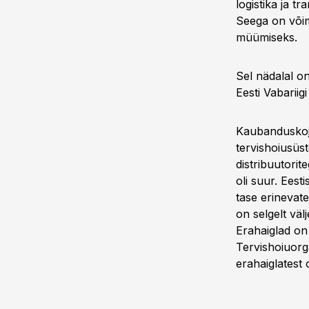
logistika ja 
Seega on võima
müümiseks.
Sel nädalal o
Eesti Vabariig
Kaubanduskoja 
tervishoiusüst
distribuutori
oli suur. Eest
tase erinevat
on selgelt väl
Erahaiglad on 
Tervishoiuorg
erahaiglatest o