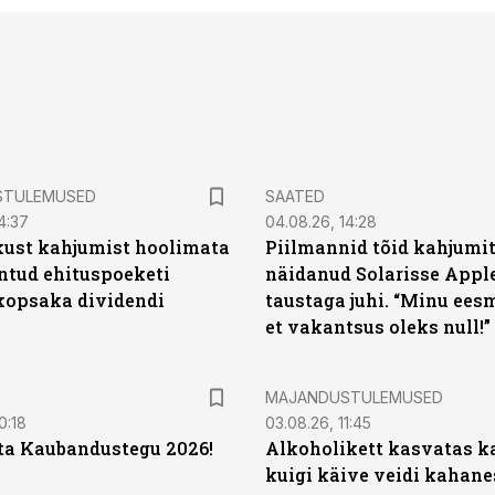
STULEMUSED
SAATED
4:37
04.08.26, 14:28
kust kahjumist hoolimata
Piilmannid tõid kahjumi
untud ehituspoeketi
näidanud Solarisse Apple
opsaka dividendi
taustaga juhi. “Minu ees
et vakantsus oleks null!”
MAJANDUSTULEMUSED
0:18
03.08.26, 11:45
ta Kaubandustegu 2026!
Alkoholikett kasvatas k
kuigi käive veidi kahane