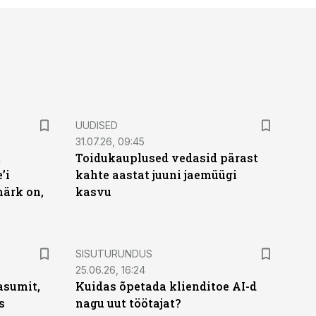
UUDISED
31.07.26, 09:45
t
Toidukauplused vedasid pärast
’i
kahte aastat juuni jaemüügi
märk on,
kasvu
ST
SISUTURUNDUS
25.06.26, 16:24
asumit,
Kuidas õpetada klienditoe AI-d
s
nagu uut töötajat?