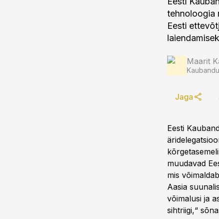
Eesti Kauban
tehnoloogia
Eesti ettevõ
laiendamise
Maarit K
Kaubandus
Jaga
Eesti Kaubandu
äridelegatsio
kõrgetasemelis
muudavad Eest
mis võimaldab
Aasia suunali
võimalusi ja a
sihtriigi,“ sõ