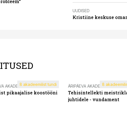
probleem“
UUDISED
Kristiine keskuse oma
LITUSED
8 akadeemilist tundi
8 akadeemilis
VA AKADEEMIA
ÄRIPÄEVA AKADEEMIA
st pikaajalise koostööni
Tehisintellekti meistrikl
juhtidele - vundament