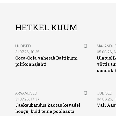
HETKEL KUUM
UUDISED
MAJANDU
31.07.26, 10:35
05.08.26, 1
Coca-Cola vahetab Baltikumi
Ulatusli
piirkonnajuhti
võttis t
omanik k
ARVAMUSED
UUDISED
31.07.26, 17:37
04.08.26, 1
Jaekaubandus kaotas kevadel
Vali Aas
hoogu, kuid teine poolaasta