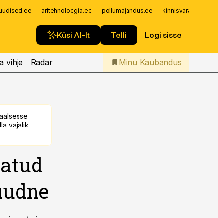
Iseteenindus
uudised.ee
aritehnoloogia.ee
pollumajandus.ee
kinnisvarauudised.
Telli Kaubandus
Küsi AI-lt
Telli
Logi sisse
a vihje
Radar
Minu Kaubandus
taalsesse
la vajalik
tatud
 uudne