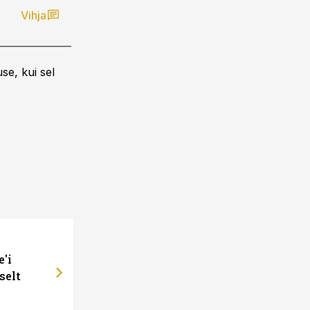
Vihja
se, kui sel
e'i
selt