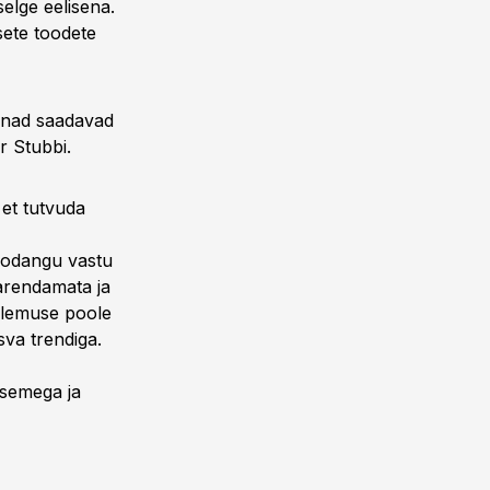
elge eelisena.
sete toodete
s nad saadavad
r Stubbi.
 et tutvuda
toodangu vastu
aarendamata ja
ulemuse poole
sva trendiga.
asemega ja