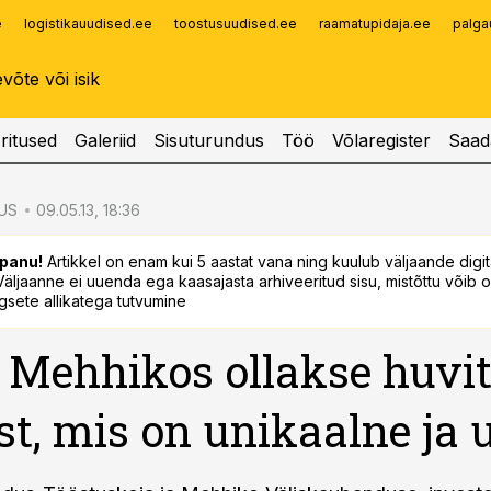
e
logistikauudised.ee
toostusuudised.ee
raamatupidaja.ee
palga
Infopank
Radar
ritused
Galeriid
Sisuturundus
Töö
Võlaregister
Saad
US
09.05.13, 18:36
panu!
Artikkel on enam kui 5 aastat vana ning kuulub väljaande digi
. Väljaanne ei uuenda ega kaasajasta arhiveeritud sisu, mistõttu võib ol
sete allikatega tutvumine
: Mehhikos ollakse huvi
st, mis on unikaalne ja