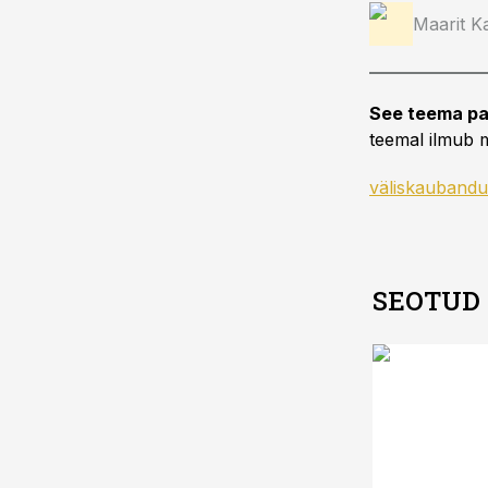
Maarit Ka
See teema pa
teemal ilmub m
väliskaubandu
SEOTUD