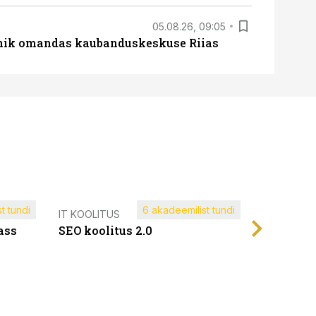
05.08.26, 09:05
nik omandas kaubanduskeskuse Riias
t tundi
6 akadeemilist tundi
Müügijuh
IT KOOLITUS
ass
SEO koolitus 2.0