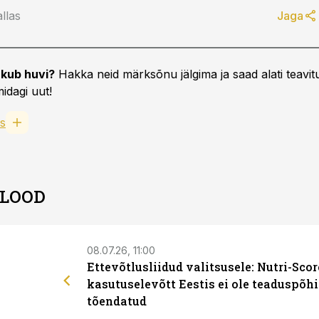
llas
Jaga
kub huvi?
Hakka neid märksõnu jälgima ja saad alati teavitu
idagi uut!
s
 LOOD
08.07.26, 11:00
Ettevõtlusliidud valitsusele: Nutri-Scor
kasutuselevõtt Eestis ei ole teaduspõhi
tõendatud