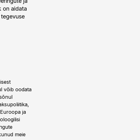
eringute ja
 on aidata
a tegevuse
isest
ul võib oodata
 sõnul
supoliitika,
 Euroopa ja
loogilisi
ingute
akkunud meie