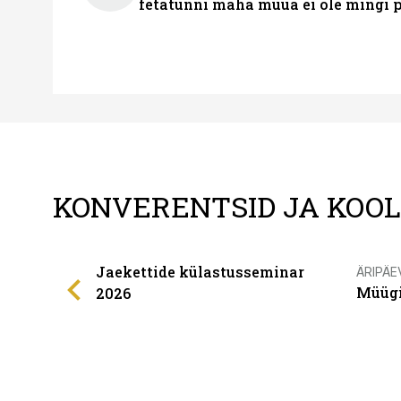
fetatünni maha müüa ei ole mingi 
KONVERENTSID JA KOO
Jaekettide külastusseminar
ÄRIPÄE
Müügi
2026