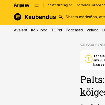
bestmarketing.ee
personaliuudised.e
kinnisvarauudised.ee
imelineajalugu.ee
logistikauudised.ee
imelineteadus.ee
Avaleht
Kõik lood
TOPid
Podcastid
Videod
Ü
cebook
cebook
VÄLISKAUBAND
Twitter)
Twitter)
Tähele
kedIn
kedIn
arhiivi
kaasaeg
ail
ail
Palts
k
k
kõige