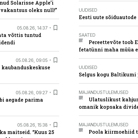
nud Solarisse Apple’i
 vakantsus oleks null!”
UUDISED
Eesti uute sõiduautode 
05.08.26, 14:37
ta võttis tuntud
SAATED
Pereettevõte toob E
idendi
fetatünni maha müüa ei
05.08.26, 09:05
s kaubanduskeskuse
UUDISED
Selgus kogu Baltikumi
MAJANDUSTULEMUSED
05.08.26, 09:27
Ulatuslikust kahju
äbi aegade parima
omanik kopsaka divid
MAJANDUSTULEMUSED
05.08.26, 15:38
Poola kiirmoehiid 
ka maitseid. “Kuus 25