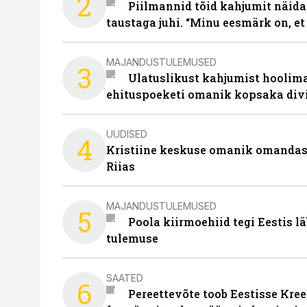
2
Piilmannid tõid kahjumit näida
taustaga juhi. “Minu eesmärk on, et
MAJANDUSTULEMUSED
3
Ulatuslikust kahjumist hoolima
ehituspoeketi omanik kopsaka div
UUDISED
4
Kristiine keskuse omanik omanda
Riias
MAJANDUSTULEMUSED
5
Poola kiirmoehiid tegi Eestis l
tulemuse
SAATED
6
Pereettevõte toob Eestisse Kree