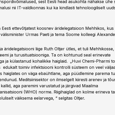
transpordivõimalused, sest Eesti head asukohta nähakse ühe s
lusi nii IT-valdkonnas kui ka kindlasti tehnoloogiliselt uud
n Eesti ettevõtjatest koosnev äridelegatsioon Mehhikos, ku
i välisminister Urmas Paeti ja tema Soome kolleegi Alexande
äridelegatsiooni liige Ruth Oltjer ütles, et tuli Mehhikosse,
eemi ja turusituatsiooniga. Ta on kohtunud seal erinevate
tega ja külastanud kohalikke haiglaid. „Huvi Chemi-Pharmi 
is edukalt toimiv infektsiooni kontrolli süsteem on veel välj
es haiglates on väga ebaühtlane, aga püüdlemine parema t
jendunud. Meditsiinisektor on ilmselgelt kiiresti arenev ja tõu
kallid, aga paremini varustatud ja järgivad Maailma
anisatsiooni (WHO) norme. Riigihaiglad on kolme erineva t
luliselt väiksema eelarvega, “ selgitas Oltjer.