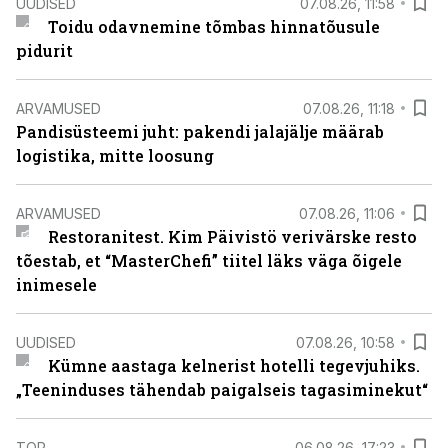
UUDISED
07.08.26, 11:58
Toidu odavnemine tõmbas hinnatõusule
pidurit
ARVAMUSED
07.08.26, 11:18
Pandisüsteemi juht: pakendi jalajälje määrab
logistika, mitte loosung
ARVAMUSED
07.08.26, 11:06
Restoranitest. Kim Päivistö verivärske resto
tõestab, et “MasterChefi” tiitel läks väga õigele
inimesele
UUDISED
07.08.26, 10:58
Kümne aastaga kelnerist hotelli tegevjuhiks.
„Teeninduses tähendab paigalseis tagasiminekut“
TOP
06.08.26, 17:23