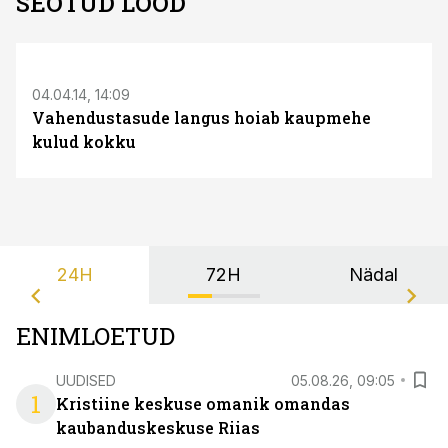
SEOTUD LOOD
04.04.14, 14:09
Vahendustasude langus hoiab kaupmehe
kulud kokku
24H
72H
Nädal
ENIMLOETUD
UUDISED
05.08.26, 09:05
1
Kristiine keskuse omanik omandas
kaubanduskeskuse Riias