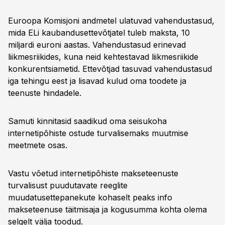
Euroopa Komisjoni andmetel ulatuvad vahendustasud,
mida ELi kaubandusettevõtjatel tuleb maksta, 10
miljardi euroni aastas. Vahendustasud erinevad
liikmesriikides, kuna neid kehtestavad liikmesriikide
konkurentsiametid. Ettevõtjad tasuvad vahendustasud
iga tehingu eest ja lisavad kulud oma toodete ja
teenuste hindadele.
Samuti kinnitasid saadikud oma seisukoha
internetipõhiste ostude turvalisemaks muutmise
meetmete osas.
Vastu võetud internetipõhiste makseteenuste
turvalisust puudutavate reeglite
muudatusettepanekute kohaselt peaks info
makseteenuse täitmisaja ja kogusumma kohta olema
selgelt välja toodud.