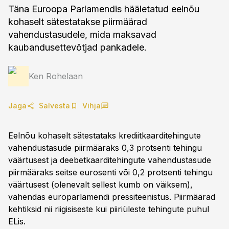
Täna Euroopa Parlamendis hääletatud eelnõu
kohaselt sätestatakse piirmäärad
vahendustasudele, mida maksavad
kaubandusettevõtjad pankadele.
Ken Rohelaan
Jaga
Salvesta
Vihja
Eelnõu kohaselt sätestataks krediitkaarditehingute
vahendustasude piirmääraks 0,3 protsenti tehingu
väärtusest ja deebetkaarditehingute vahendustasude
piirmääraks seitse eurosenti või 0,2 protsenti tehingu
väärtusest (olenevalt sellest kumb on väiksem),
vahendas europarlamendi pressiteenistus. Piirmäärad
kehtiksid nii riigisiseste kui piiriüleste tehingute puhul
ELis.