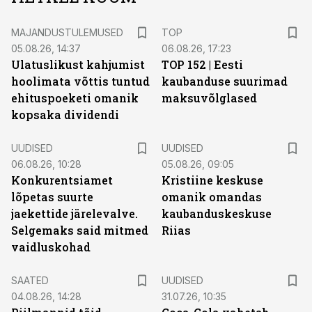
MAJANDUSTULEMUSED
TOP
05.08.26, 14:37
06.08.26, 17:23
Ulatuslikust kahjumist
TOP 152 | Eesti
hoolimata võttis tuntud
kaubanduse suurimad
ehituspoeketi omanik
maksuvõlglased
kopsaka dividendi
UUDISED
UUDISED
06.08.26, 10:28
05.08.26, 09:05
Konkurentsiamet
Kristiine keskuse
lõpetas suurte
omanik omandas
jaekettide järelevalve.
kaubanduskeskuse
Selgemaks said mitmed
Riias
vaidluskohad
SAATED
UUDISED
04.08.26, 14:28
31.07.26, 10:35