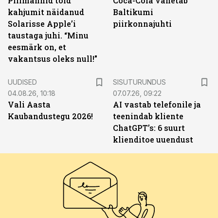
Piilmannid tõid
Coca-Cola vahetab
kahjumit näidanud
Baltikumi
Solarisse Apple’i
piirkonnajuhti
taustaga juhi. “Minu
eesmärk on, et
vakantsus oleks null!”
ST
UUDISED
SISUTURUNDUS
04.08.26, 10:18
07.07.26, 09:22
Vali Aasta
AI vastab telefonile ja
Kaubandustegu 2026!
teenindab kliente
ChatGPT’s: 6 suurt
klienditoe uuendust