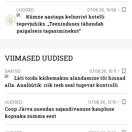
UUDISED
07.08.26, 10:58
Kümne aastaga kelnerist hotelli
6
tegevjuhiks. „Teeninduses tähendab
paigalseis tagasiminekut“
VIIMASED UUDISED
SAATED
07.08.26, 15:11
Läti toidu käibemaksu alandamine tõi hinnad
alla. Analüütik: riik teeb seal tugevat kontrolli
UUDISED
07.08.26, 12:10
Coop Järva uuendas sajandivanuse kaupluse
kopsaka summa eest