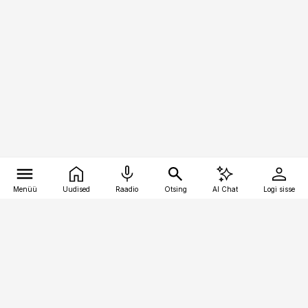
Menüü
Uudised
Raadio
Otsing
AI Chat
Logi sisse
Vana-Lõuna 39/1, 19094 Tallinn
(+372) 667 0111
kaubandus@kaubandus.ee