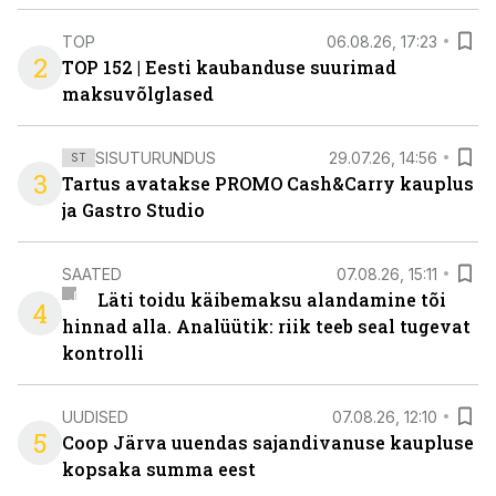
TOP
06.08.26, 17:23
2
TOP 152 | Eesti kaubanduse suurimad
maksuvõlglased
SISUTURUNDUS
29.07.26, 14:56
ST
3
Tartus avatakse PROMO Cash&Carry kauplus
ja Gastro Studio
SAATED
07.08.26, 15:11
Läti toidu käibemaksu alandamine tõi
4
hinnad alla. Analüütik: riik teeb seal tugevat
kontrolli
UUDISED
07.08.26, 12:10
5
Coop Järva uuendas sajandivanuse kaupluse
kopsaka summa eest