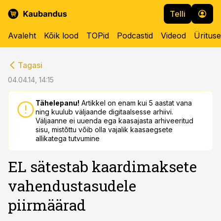
Telli
Avaleht
Kõik lood
TOPid
Podcastid
Videod
Üritus
cebook
cebook
Tagasi
Twitter)
Twitter)
04.04.14, 14:15
kedIn
kedIn
Tähelepanu!
Artikkel on enam kui 5 aastat vana
ning kuulub väljaande digitaalsesse arhiivi.
ail
ail
Väljaanne ei uuenda ega kaasajasta arhiveeritud
sisu, mistõttu võib olla vajalik kaasaegsete
k
k
allikatega tutvumine
EL sätestab kaardimaksete
vahendustasudele
piirmäärad