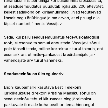
rahandusministeeriumiga konsulteerimist täpsustas ta,
et seadusemuudatus puudutab ligikaudu 200 ettevõtet,
kellest sadakond on kiirlaenufirmad. „Nad tegutsevad
lihtsalt nagu äriühingud ja ma arvan, et ei pruugi olla
täpset numbrit,“ nentis Vassiljev.
Seda, kui palju seadusemuudatus tegevusloataotlusi
toob, ei osanud ta samuti ennustada. Vassiljevi sõnul
pole täpselt teada, milline korrektuur turul toimub, ent
eesmärk on, et mitte-pankadest krediidiandjate ja -
vahendajate arv turul väheneks.
Seaduseelnõu on ülereguleeriv
Elioni kaubamärki kasutava Eesti Telekomi
juriidikaüksuse direktori Kristiina Maasiku sõnul on
seaduseelnõu tehtud kiirustades ning järelmaksu
pakkuvate firmade koha pealt on tema hinnangul