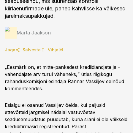
seaduseelnõu, mis suurendab kontrolli
kiirlaenufirmade üle, paneb kahvlisse ka väikesed
järelmaksupakkujad.
Marta Jaakson
Jaga
Salvesta
Vihja
„Eesmärk on, et mitte-pankadest krediidiandjate ja -
vahendajate arv turul väheneks,“ ütles riigikogu
rahanduskomisjoni esindaja Rannar Vassiljev eelnõud
kommenteerides.
Esialgu ei osanud Vassiljev öelda, kui paljusid
ettevõtteid järgmisel nädalal vastuvõetav
seadusemuudatus puudutab, kuna siiani ei ole väikseid
krediidifirmasid registreeritud. Pärast