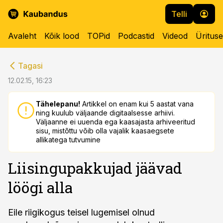
Telli
Avaleht
Kõik lood
TOPid
Podcastid
Videod
Üritus
cebook
cebook
Tagasi
Twitter)
Twitter)
12.02.15, 16:23
kedIn
kedIn
Tähelepanu!
Artikkel on enam kui 5 aastat vana
ning kuulub väljaande digitaalsesse arhiivi.
ail
ail
Väljaanne ei uuenda ega kaasajasta arhiveeritud
sisu, mistõttu võib olla vajalik kaasaegsete
k
k
allikatega tutvumine
Liisingupakkujad jäävad
löögi alla
Eile riigikogus teisel lugemisel olnud