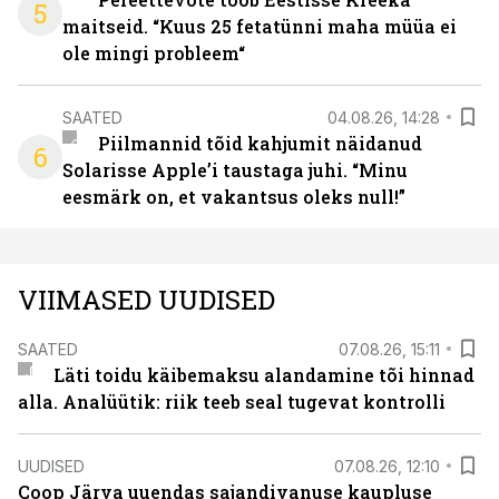
5
maitseid. “Kuus 25 fetatünni maha müüa ei
ole mingi probleem“
SAATED
04.08.26, 14:28
Piilmannid tõid kahjumit näidanud
6
Solarisse Apple’i taustaga juhi. “Minu
eesmärk on, et vakantsus oleks null!”
VIIMASED UUDISED
SAATED
07.08.26, 15:11
Läti toidu käibemaksu alandamine tõi hinnad
alla. Analüütik: riik teeb seal tugevat kontrolli
UUDISED
07.08.26, 12:10
Coop Järva uuendas sajandivanuse kaupluse