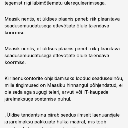
tegemist riigi läbimõtlematu ülereguleerimisega.
Maasik nentis, et üldises plaanis paneb riik plaanitava
seadusemuudatusega ettevõtjate õlule täiendava
koormise.
Maasik nentis, et üldises plaanis paneb riik plaanitava
seadusemuudatusega ettevõtjate õlule täiendava
koormise.
Kiirlaenukontorite ohjeldamiseks loodud seaduseelnõu,
mille tingimused on Maasiku hinnangul põhjendatud, ei
ole seda aga sugugi teleri, arvuti või IT-kaupade
järelmaksuga soetamise puhul.
„Üldise tendentsina piirab seadus ilmselt laenuandjate
ja järelmaksu pakkujate hulka määral, mis toob