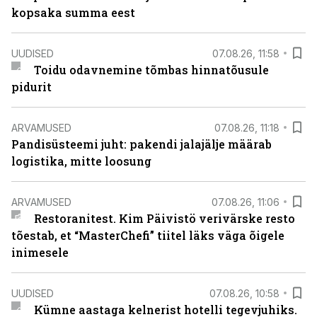
kopsaka summa eest
UUDISED
07.08.26, 11:58
Toidu odavnemine tõmbas hinnatõusule
pidurit
ARVAMUSED
07.08.26, 11:18
Pandisüsteemi juht: pakendi jalajälje määrab
logistika, mitte loosung
ARVAMUSED
07.08.26, 11:06
Restoranitest. Kim Päivistö verivärske resto
tõestab, et “MasterChefi” tiitel läks väga õigele
inimesele
UUDISED
07.08.26, 10:58
Kümne aastaga kelnerist hotelli tegevjuhiks.