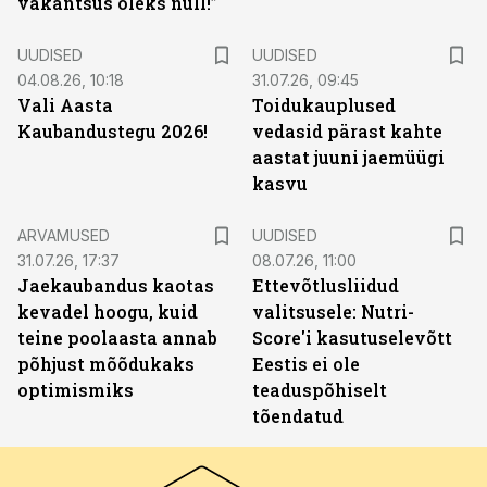
vakantsus oleks null!”
UUDISED
UUDISED
04.08.26, 10:18
31.07.26, 09:45
Vali Aasta
Toidukauplused
Kaubandustegu 2026!
vedasid pärast kahte
aastat juuni jaemüügi
kasvu
ARVAMUSED
UUDISED
31.07.26, 17:37
08.07.26, 11:00
Jaekaubandus kaotas
Ettevõtlusliidud
kevadel hoogu, kuid
valitsusele: Nutri-
teine poolaasta annab
Score'i kasutuselevõtt
põhjust mõõdukaks
Eestis ei ole
optimismiks
teaduspõhiselt
tõendatud