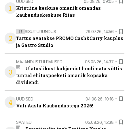
UUDISED
05.08.26, 09:05
1
Kristiine keskuse omanik omandas
kaubanduskeskuse Riias
SISUTURUNDUS
29.07.26, 14:56
ST
2
Tartus avatakse PROMO Cash&Carry kauplus
ja Gastro Studio
MAJANDUSTULEMUSED
05.08.26, 14:37
Ulatuslikust kahjumist hoolimata võttis
3
tuntud ehituspoeketi omanik kopsaka
dividendi
UUDISED
04.08.26, 10:18
4
Vali Aasta Kaubandustegu 2026!
SAATED
05.08.26, 15:38
Pereettevõte toob Eestisse Kreeka