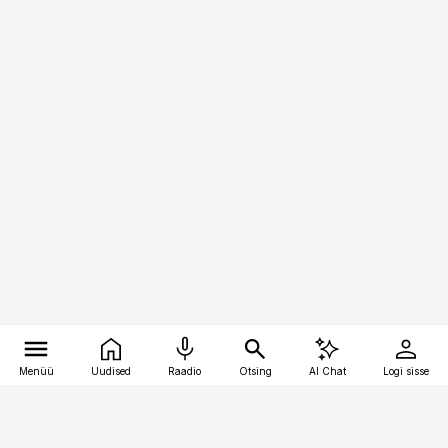
Menüü
Uudised
Raadio
Otsing
AI Chat
Logi sisse