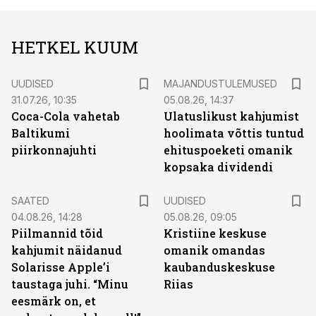
HETKEL KUUM
UUDISED
MAJANDUSTULEMUSED
31.07.26, 10:35
05.08.26, 14:37
Coca-Cola vahetab
Ulatuslikust kahjumist
Baltikumi
hoolimata võttis tuntud
piirkonnajuhti
ehituspoeketi omanik
kopsaka dividendi
SAATED
UUDISED
04.08.26, 14:28
05.08.26, 09:05
Piilmannid tõid
Kristiine keskuse
kahjumit näidanud
omanik omandas
Solarisse Apple’i
kaubanduskeskuse
taustaga juhi. “Minu
Riias
eesmärk on, et