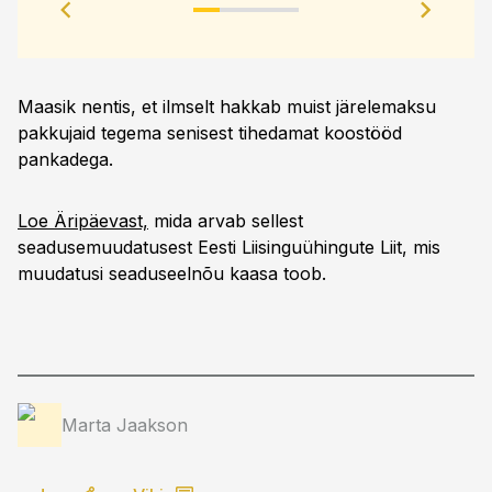
Maasik nentis, et ilmselt hakkab muist järelemaksu
pakkujaid tegema senisest tihedamat koostööd
pankadega.
Loe Äripäevast,
mida arvab sellest
seadusemuudatusest Eesti Liisinguühingute Liit, mis
muudatusi seaduseelnõu kaasa toob.
Marta Jaakson