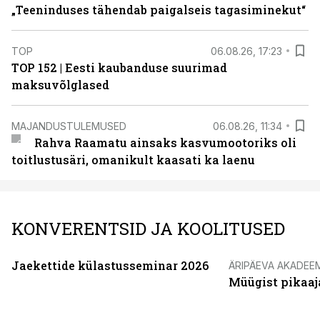
„Teeninduses tähendab paigalseis tagasiminekut“
TOP
06.08.26, 17:23
TOP 152 | Eesti kaubanduse suurimad
maksuvõlglased
MAJANDUSTULEMUSED
06.08.26, 11:34
Rahva Raamatu ainsaks kasvumootoriks oli
toitlustusäri, omanikult kaasati ka laenu
KONVERENTSID JA KOOLITUSED
Jaekettide külastusseminar 2026
ÄRIPÄEVA AKADEE
Müügist pikaaj