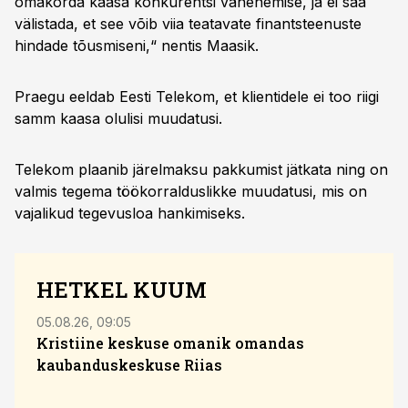
omakorda kaasa konkurentsi vähenemise, ja ei saa
välistada, et see võib viia teatavate finantsteenuste
hindade tõusmiseni,“ nentis Maasik.
Praegu eeldab Eesti Telekom, et klientidele ei too riigi
samm kaasa olulisi muudatusi.
Telekom plaanib järelmaksu pakkumist jätkata ning on
valmis tegema töökorralduslikke muudatusi, mis on
vajalikud tegevusloa hankimiseks.
HETKEL KUUM
05.08.26, 09:05
04.08
Kristiine keskuse omanik omandas
kaubanduskeskuse Riias
Sola
eesm