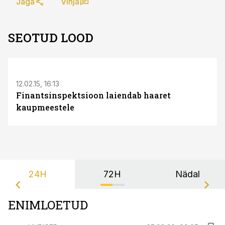
Jaga
Vihja
SEOTUD LOOD
S
12.02.15, 16:13
Finantsinspektsioon laiendab haaret
kaupmeestele
24H
72H
Nädal
ENIMLOETUD