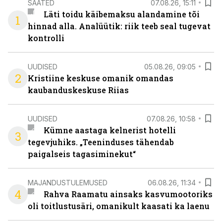
SAATED
07.08.26, 15:11
Läti toidu käibemaksu alandamine tõi
1
hinnad alla. Analüütik: riik teeb seal tugevat
kontrolli
UUDISED
05.08.26, 09:05
2
Kristiine keskuse omanik omandas
kaubanduskeskuse Riias
UUDISED
07.08.26, 10:58
Kümne aastaga kelnerist hotelli
3
tegevjuhiks. „Teeninduses tähendab
paigalseis tagasiminekut“
MAJANDUSTULEMUSED
06.08.26, 11:34
4
Rahva Raamatu ainsaks kasvumootoriks
oli toitlustusäri, omanikult kaasati ka laenu