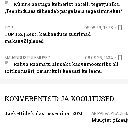
Kümne aastaga kelnerist hotelli tegevjuhiks.
„Teeninduses tähendab paigalseis tagasiminekut“
TOP
06.08.26, 17:23
TOP 152 | Eesti kaubanduse suurimad
maksuvõlglased
MAJANDUSTULEMUSED
06.08.26, 11:34
Rahva Raamatu ainsaks kasvumootoriks oli
toitlustusäri, omanikult kaasati ka laenu
KONVERENTSID JA KOOLITUSED
Jaekettide külastusseminar 2026
ÄRIPÄEVA AKADEE
Müügist pikaaj