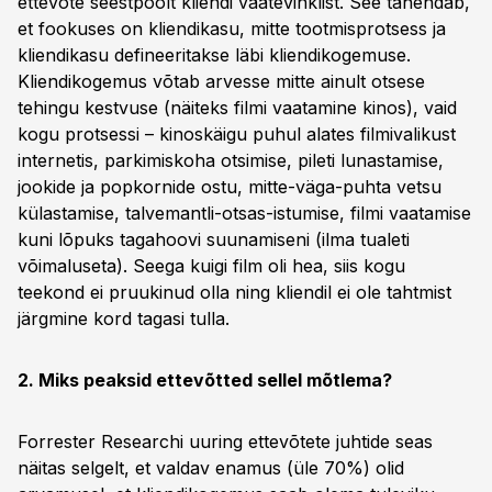
ettevõte seestpoolt kliendi vaatevinklist. See tähendab,
et fookuses on kliendikasu, mitte tootmisprotsess ja
kliendikasu defineeritakse läbi kliendikogemuse.
Kliendikogemus võtab arvesse mitte ainult otsese
tehingu kestvuse (näiteks filmi vaatamine kinos), vaid
kogu protsessi – kinoskäigu puhul alates filmivalikust
internetis, parkimiskoha otsimise, pileti lunastamise,
jookide ja popkornide ostu, mitte-väga-puhta vetsu
külastamise, talvemantli-otsas-istumise, filmi vaatamise
kuni lõpuks tagahoovi suunamiseni (ilma tualeti
võimaluseta). Seega kuigi film oli hea, siis kogu
teekond ei pruukinud olla ning kliendil ei ole tahtmist
järgmine kord tagasi tulla.
2. Miks peaksid ettevõtted sellel mõtlema?
Forrester Researchi uuring ettevõtete juhtide seas
näitas selgelt, et valdav enamus (üle 70%) olid