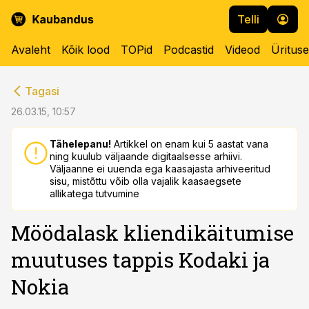
Telli
Avaleht
Kõik lood
TOPid
Podcastid
Videod
Üritus
cebook
cebook
Tagasi
Twitter)
Twitter)
26.03.15, 10:57
kedIn
kedIn
Tähelepanu!
Artikkel on enam kui 5 aastat vana
ning kuulub väljaande digitaalsesse arhiivi.
ail
ail
Väljaanne ei uuenda ega kaasajasta arhiveeritud
sisu, mistõttu võib olla vajalik kaasaegsete
k
k
allikatega tutvumine
Möödalask kliendikäitumise
muutuses tappis Kodaki ja
Nokia