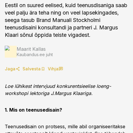
Eestil on suured eelised, kuid teenusdisaniga saab
veel palju ära teha ning on veel lapsekingades,
seega tasub Brand Manuali Stockholmi
teenusdisaini konsultandi ja partneri J. Margus
Klaari sõnul õppida teiste vigadest.
Maarit Kallas
Kaubandus.ee juht
Jaga
Salvesta
Vihja
Loe lühikest intervjuud konkurentsieelise loeng-
workshopi lektoriga J.Margus Klaariga.
1. Mis on teenusedisain?
Teenusedisain on protsess, mille abil organiseeritakse