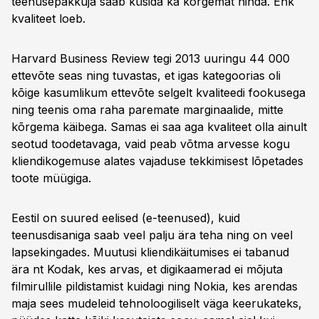
teenusepakkuja saab küsida ka kõrgemat hinda. Ehk
kvaliteet loeb.
Harvard Business Review tegi 2013 uuringu 44 000
ettevõte seas ning tuvastas, et igas kategoorias oli
kõige kasumlikum ettevõte selgelt kvaliteedi fookusega
ning teenis oma raha paremate marginaalide, mitte
kõrgema käibega. Samas ei saa aga kvaliteet olla ainult
seotud toodetavaga, vaid peab võtma arvesse kogu
kliendikogemuse alates vajaduse tekkimisest lõpetades
toote müügiga.
Eestil on suured eelised (e-teenused), kuid
teenusdisaniga saab veel palju ära teha ning on veel
lapsekingades. Muutusi kliendikäitumises ei tabanud
ära nt Kodak, kes arvas, et digikaamerad ei mõjuta
filmirullile pildistamist kuidagi ning Nokia, kes arendas
maja sees mudeleid tehnoloogiliselt väga keerukateks,