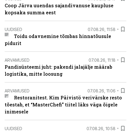
Coop Järva uuendas sajandivanuse kaupluse
kopsaka summa eest
UUDISED
07.08.26, 11:58
Toidu odavnemine tõmbas hinnatõusule
pidurit
ARVAMUSED
07.08.26, 11:18
Pandisüsteemi juht: pakendi jalajälje määrab
logistika, mitte loosung
ARVAMUSED
07.08.26, 11:06
Restoranitest. Kim Päivistö verivärske resto
tõestab, et “MasterChefi” tiitel läks väga õigele
inimesele
UUDISED
07.08.26, 10:58