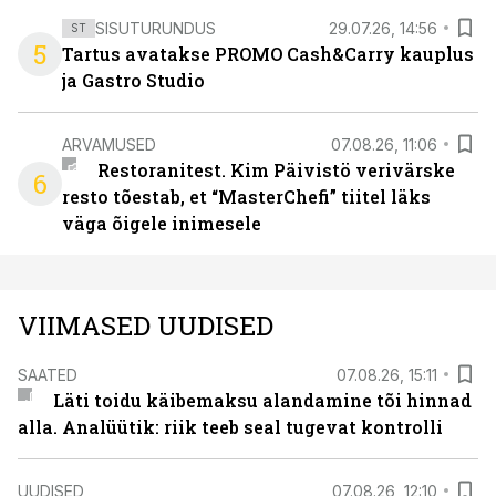
SISUTURUNDUS
29.07.26, 14:56
ST
5
Tartus avatakse PROMO Cash&Carry kauplus
ja Gastro Studio
ARVAMUSED
07.08.26, 11:06
Restoranitest. Kim Päivistö verivärske
6
resto tõestab, et “MasterChefi” tiitel läks
väga õigele inimesele
VIIMASED UUDISED
SAATED
07.08.26, 15:11
Läti toidu käibemaksu alandamine tõi hinnad
alla. Analüütik: riik teeb seal tugevat kontrolli
UUDISED
07.08.26, 12:10