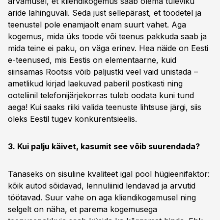
arvamusel, et kliendikogemus saab olema tuleviku
äride lahinguväli. Seda just sellepärast, et toodetel ja
teenustel pole enamjaolt enam suurt vahet. Aga
kogemus, mida üks toode või teenus pakkuda saab ja
mida teine ei paku, on väga erinev. Hea näide on Eesti
e-teenused, mis Eestis on elementaarne, kuid
siinsamas Rootsis võib paljustki veel vaid unistada –
ametlikud kirjad laekuvad paberil postkasti ning
ooteliinil telefonijärjekorras tuleb oodata kuni tund
aega! Kui saaks riiki valida teenuste lihtsuse järgi, siis
oleks Eestil tugev konkurentsieelis.
3. Kui palju käivet, kasumit see võib suurendada?
Tänaseks on sisuline kvaliteet igal pool hügieenifaktor:
kõik autod sõidavad, lennuliinid lendavad ja arvutid
töötavad. Suur vahe on aga kliendikogemusel ning
selgelt on näha, et parema kogemusega