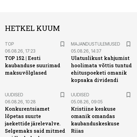
HETKEL KUUM
TOP
MAJANDUSTULEMUSED
06.08.26, 17:23
05.08.26, 14:37
TOP 152 | Eesti
Ulatuslikust kahjumist
kaubanduse suurimad
hoolimata võttis tuntud
maksuvõlglased
ehituspoeketi omanik
kopsaka dividendi
UUDISED
UUDISED
06.08.26, 10:28
05.08.26, 09:05
Konkurentsiamet
Kristiine keskuse
lõpetas suurte
omanik omandas
jaekettide järelevalve.
kaubanduskeskuse
Selgemaks said mitmed
Riias