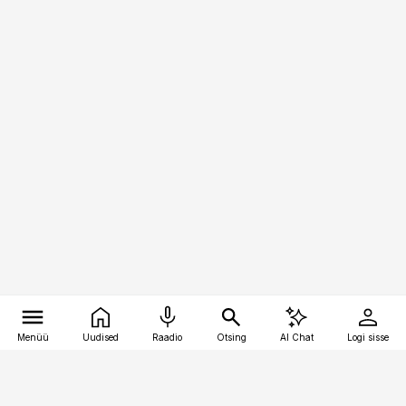
Menüü
Uudised
Raadio
Otsing
AI Chat
Logi sisse