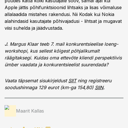
püüdes katta kõiki kasutajate soov, samal ajal kui
Apple jättis põhifunktsioonid lihtsaks ja lisas võimaluse
allalaadida mistahes rakendusi. Nii Kodak kui Nokia
alahindasid kasutajate põhivajadusi - lihtsat ja mugavat
viisi suhelda ja jäädvustada.
J. Margus Klaar teeb 7. mail konkurentsieelise loeng-
workshopi, kus sellest kõigest põhjalikumalt
räägitaksegi. Kuidas oma ettevõte kliendi perspektiivis
ümber vaadata ja konkurentsieelist suurendada?
Vaata täpsemat sisukirjeldust
SIIT
ning registreeru
soodushinnaga 129 eurot (km-ga 154,80)
SIIN
.
Maarit Kallas