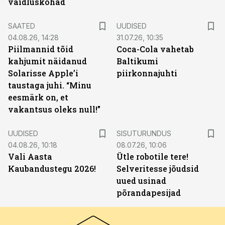
vaidluskohad
SAATED
UUDISED
04.08.26, 14:28
31.07.26, 10:35
Piilmannid tõid
Coca-Cola vahetab
kahjumit näidanud
Baltikumi
Solarisse Apple’i
piirkonnajuhti
taustaga juhi. “Minu
eesmärk on, et
vakantsus oleks null!”
ST
UUDISED
SISUTURUNDUS
04.08.26, 10:18
08.07.26, 10:06
Vali Aasta
Ütle robotile tere!
Kaubandustegu 2026!
Selveritesse jõudsid
uued usinad
põrandapesijad