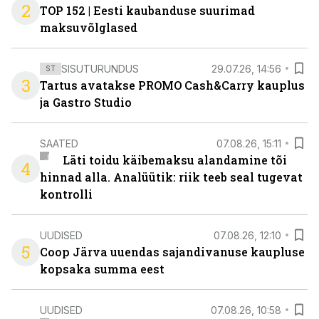
2
TOP 152 | Eesti kaubanduse suurimad
maksuvõlglased
SISUTURUNDUS
29.07.26, 14:56
ST
3
Tartus avatakse PROMO Cash&Carry kauplus
ja Gastro Studio
SAATED
07.08.26, 15:11
Läti toidu käibemaksu alandamine tõi
4
hinnad alla. Analüütik: riik teeb seal tugevat
kontrolli
UUDISED
07.08.26, 12:10
5
Coop Järva uuendas sajandivanuse kaupluse
kopsaka summa eest
UUDISED
07.08.26, 10:58