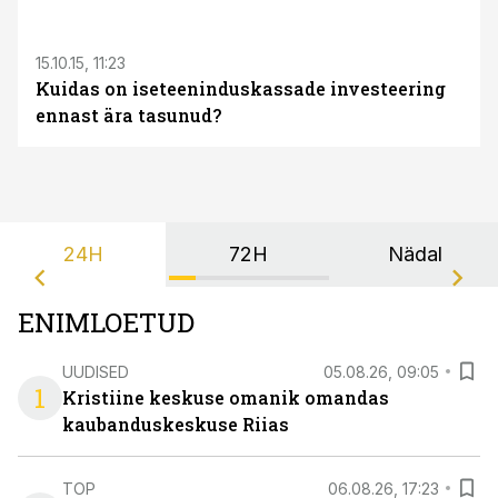
15.10.15, 11:23
Kuidas on iseteeninduskassade investeering
ennast ära tasunud?
24H
72H
Nädal
ENIMLOETUD
UUDISED
05.08.26, 09:05
1
Kristiine keskuse omanik omandas
kaubanduskeskuse Riias
TOP
06.08.26, 17:23