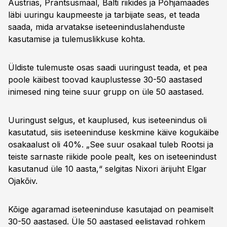
Austrias, Prantsusmaal, Balti riikides ja Põhjamaades
läbi uuringu kaupmeeste ja tarbijate seas, et teada
saada, mida arvatakse iseteeninduslahenduste
kasutamise ja tulemuslikkuse kohta.
Üldiste tulemuste osas saadi uuringust teada, et pea
poole käibest toovad kauplustesse 30-50 aastased
inimesed ning teine suur grupp on üle 50 aastased.
Uuringust selgus, et kauplused, kus iseteenindus oli
kasutatud, siis iseteeninduse keskmine käive kogukäibe
osakaalust oli 40%. „See suur osakaal tuleb Rootsi ja
teiste sarnaste riikide poole pealt, kes on iseteenindust
kasutanud üle 10 aasta,“ selgitas Nixori ärijuht Elgar
Ojakõiv.
Kõige agaramad iseteeninduse kasutajad on peamiselt
30-50 aastased. Üle 50 aastased eelistavad rohkem