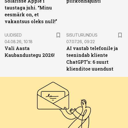
Solarisse Apple’i
piirkonnajuhti
taustaga juhi. “Minu
eesmärk on, et
vakantsus oleks null!”
ST
UUDISED
SISUTURUNDUS
04.08.26, 10:18
07.07.26, 09:22
Vali Aasta
AI vastab telefonile ja
Kaubandustegu 2026!
teenindab kliente
ChatGPT’s: 6 suurt
klienditoe uuendust