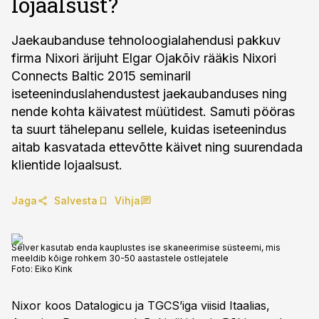
lojaalsust?
Jaekaubanduse tehnoloogialahendusi pakkuv
firma Nixori ärijuht Elgar Ojakõiv rääkis Nixori
Connects Baltic 2015 seminaril
iseteeninduslahendustest jaekaubanduses ning
nende kohta käivatest müütidest. Samuti pööras
ta suurt tähelepanu sellele, kuidas iseteenindus
aitab kasvatada ettevõtte käivet ning suurendada
klientide lojaalsust.
Jaga
Salvesta
Vihja
Selver kasutab enda kauplustes ise skaneerimise süsteemi, mis
meeldib kõige rohkem 30-50 aastastele ostlejatele
Foto:
Eiko Kink
Nixor koos Datalogicu ja TGCS’iga viisid Itaalias,