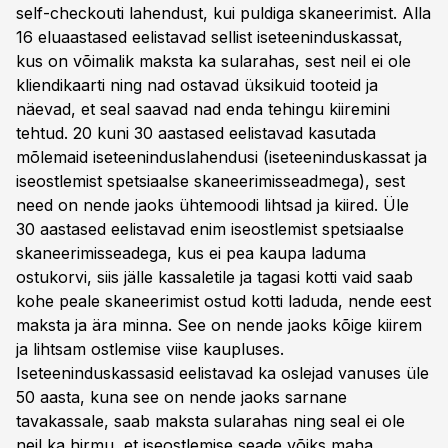
self-checkouti lahendust, kui puldiga skaneerimist. Alla
16 eluaastased eelistavad sellist iseteeninduskassat,
kus on võimalik maksta ka sularahas, sest neil ei ole
kliendikaarti ning nad ostavad üksikuid tooteid ja
näevad, et seal saavad nad enda tehingu kiiremini
tehtud. 20 kuni 30 aastased eelistavad kasutada
mõlemaid iseteeninduslahendusi (iseteeninduskassat ja
iseostlemist spetsiaalse skaneerimisseadmega), sest
need on nende jaoks ühtemoodi lihtsad ja kiired. Üle
30 aastased eelistavad enim iseostlemist spetsiaalse
skaneerimisseadega, kus ei pea kaupa laduma
ostukorvi, siis jälle kassaletile ja tagasi kotti vaid saab
kohe peale skaneerimist ostud kotti laduda, nende eest
maksta ja ära minna. See on nende jaoks kõige kiirem
ja lihtsam ostlemise viise kaupluses.
Iseteeninduskassasid eelistavad ka oslejad vanuses üle
50 aasta, kuna see on nende jaoks sarnane
tavakassale, saab maksta sularahas ning seal ei ole
neil ka hirmu, et iseostlemise seade võiks maha