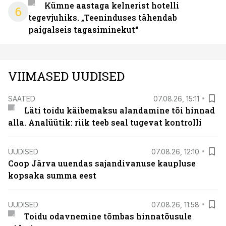
Kümne aastaga kelnerist hotelli
6
tegevjuhiks. „Teeninduses tähendab
paigalseis tagasiminekut“
VIIMASED UUDISED
SAATED
07.08.26, 15:11
Läti toidu käibemaksu alandamine tõi hinnad
alla. Analüütik: riik teeb seal tugevat kontrolli
UUDISED
07.08.26, 12:10
Coop Järva uuendas sajandivanuse kaupluse
kopsaka summa eest
UUDISED
07.08.26, 11:58
Toidu odavnemine tõmbas hinnatõusule