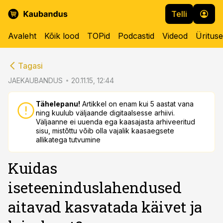
Telli
Avaleht
Kõik lood
TOPid
Podcastid
Videod
Üritus
cebook
cebook
Tagasi
Twitter)
Twitter)
JAEKAUBANDUS
20.11.15, 12:44
kedIn
kedIn
Tähelepanu!
Artikkel on enam kui 5 aastat vana
ning kuulub väljaande digitaalsesse arhiivi.
ail
ail
Väljaanne ei uuenda ega kaasajasta arhiveeritud
sisu, mistõttu võib olla vajalik kaasaegsete
k
k
allikatega tutvumine
Kuidas
iseteeninduslahendused
aitavad kasvatada käivet ja