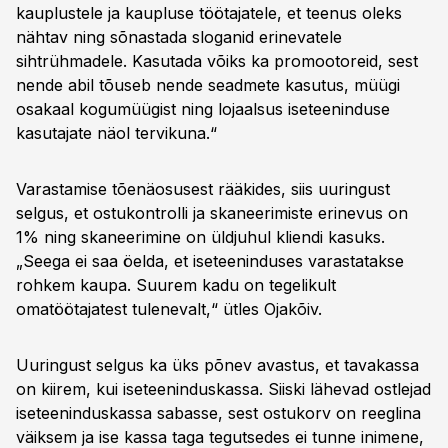
kauplustele ja kaupluse töötajatele, et teenus oleks
nähtav ning sõnastada sloganid erinevatele
sihtrühmadele. Kasutada võiks ka promootoreid, sest
nende abil tõuseb nende seadmete kasutus, müügi
osakaal kogumüügist ning lojaalsus iseteeninduse
kasutajate näol tervikuna.“
Varastamise tõenäosusest rääkides, siis uuringust
selgus, et ostukontrolli ja skaneerimiste erinevus on
1% ning skaneerimine on üldjuhul kliendi kasuks.
„Seega ei saa öelda, et iseteeninduses varastatakse
rohkem kaupa. Suurem kadu on tegelikult
omatöötajatest tulenevalt,“ ütles Ojakõiv.
Uuringust selgus ka üks põnev avastus, et tavakassa
on kiirem, kui iseteeninduskassa. Siiski lähevad ostlejad
iseteeninduskassa sabasse, sest ostukorv on reeglina
väiksem ja ise kassa taga tegutsedes ei tunne inimene,