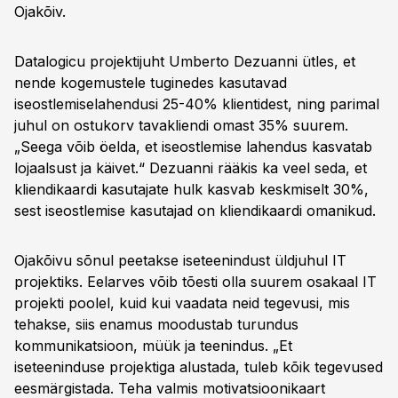
Ojakõiv.
Datalogicu projektijuht Umberto Dezuanni ütles, et
nende kogemustele tuginedes kasutavad
iseostlemiselahendusi 25-40% klientidest, ning parimal
juhul on ostukorv tavakliendi omast 35% suurem.
„Seega võib öelda, et iseostlemise lahendus kasvatab
lojaalsust ja käivet.“ Dezuanni rääkis ka veel seda, et
kliendikaardi kasutajate hulk kasvab keskmiselt 30%,
sest iseostlemise kasutajad on kliendikaardi omanikud.
Ojakõivu sõnul peetakse iseteenindust üldjuhul IT
projektiks. Eelarves võib tõesti olla suurem osakaal IT
projekti poolel, kuid kui vaadata neid tegevusi, mis
tehakse, siis enamus moodustab turundus
kommunikatsioon, müük ja teenindus. „Et
iseteeninduse projektiga alustada, tuleb kõik tegevused
eesmärgistada. Teha valmis motivatsioonikaart