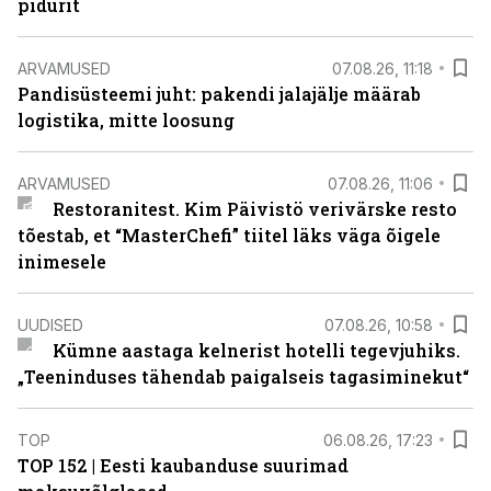
pidurit
ARVAMUSED
07.08.26, 11:18
Pandisüsteemi juht: pakendi jalajälje määrab
logistika, mitte loosung
ARVAMUSED
07.08.26, 11:06
Restoranitest. Kim Päivistö verivärske resto
tõestab, et “MasterChefi” tiitel läks väga õigele
inimesele
UUDISED
07.08.26, 10:58
Kümne aastaga kelnerist hotelli tegevjuhiks.
„Teeninduses tähendab paigalseis tagasiminekut“
TOP
06.08.26, 17:23
TOP 152 | Eesti kaubanduse suurimad