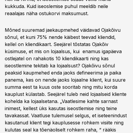
kukkuda. Kuid iseoslemise puhul meeldib neile
reaalajas näha ostukorvi maksumust.
Mõned suuremad jaekaupmehed väidavad Ojakõivu
sõnul, et kuni 75% nende käibest teevad kliendid,
kellel on kliendikaart. Seejärel tõstatas Ojakõiv
küsimuse, et mis on lojaalsus, kui enamus igapäeva
ostlejatel on rahakotis 10 kliendikaarti ning kas
iseostlemine tekitab ka lojaalsust? Ojakõivu sõnul
peaksid kaupmehed enda jaoks defineerima ja paika
panema, kes on nende jaoks lojaalne klient, kui suure
summa eest ta kuus oste sooritab ning mitu korda
kauplust külastab. Seejärel tuleb neid lojaalseid kliente
kohelda ka lojaalsetana. „Vaatlesime kahte sarnast
inimest, kellest üks kasutas iseostlemise ning teine
tavakassat. Vaatluse tulemusel selgus, et iseteenindust
kasutanud klient tegi kauplusesse rohkem visiite ning
kulutas seal ka tõenäoliselt rohkem raha, “ rääkis