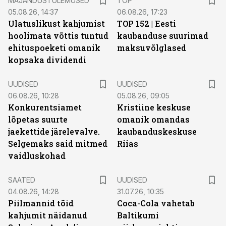
MAJANDUSTULEMUSED
TOP
05.08.26, 14:37
06.08.26, 17:23
Ulatuslikust kahjumist
TOP 152 | Eesti
hoolimata võttis tuntud
kaubanduse suurimad
ehituspoeketi omanik
maksuvõlglased
kopsaka dividendi
UUDISED
UUDISED
06.08.26, 10:28
05.08.26, 09:05
Konkurentsiamet
Kristiine keskuse
lõpetas suurte
omanik omandas
jaekettide järelevalve.
kaubanduskeskuse
Selgemaks said mitmed
Riias
vaidluskohad
SAATED
UUDISED
04.08.26, 14:28
31.07.26, 10:35
Piilmannid tõid
Coca-Cola vahetab
kahjumit näidanud
Baltikumi