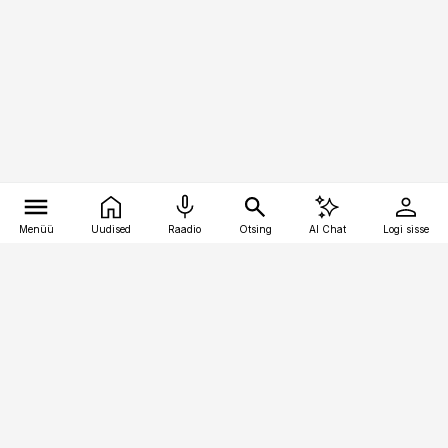
Menüü
Uudised
Raadio
Otsing
AI Chat
Logi sisse
Vana-Lõuna 39/1, 19094 Tallinn
(+372) 667 0111
kaubandus@kaubandus.ee
Telli
Reklaam