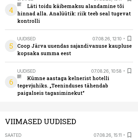
Läti toidu käibemaksu alandamine tõi
4
hinnad alla. Analüütik: riik teeb seal tugevat
kontrolli
UUDISED
07.08.26, 12:10
5
Coop Järva uuendas sajandivanuse kaupluse
kopsaka summa eest
UUDISED
07.08.26, 10:58
Kümne aastaga kelnerist hotelli
6
tegevjuhiks. „Teeninduses tähendab
paigalseis tagasiminekut“
VIIMASED UUDISED
SAATED
07.08.26, 15:11