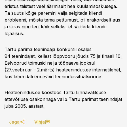
eristus teistest veel äärmiselt hea kuulamisoskusega.
Ta suutis kõige paremini välja selgitada kliendi
probleemi, mõista tema pettumust, oli erakordselt aus
ja siiras ning tegi kõik selleks, et säilitada kliendi
lojaalsus.
Tartu parima teenindaja konkursil osales
94
teenindajat, kellest lõppvooru jõudis 75 ja finaali 10.
Eelvoorud toimusid nelja tööpäeva jooksul
(27.veebruar – 2.märts) heateenindus.ee internetilehel,
kus lahendati erinevaid teenindussituatsioone.
Heateenindus.ee koostöös Tartu Linnavalitsuse
ettevõtluse osakonnaga valib Tartu parimat teenindajat
juba 2005. aastast.
Jaga
Vihja