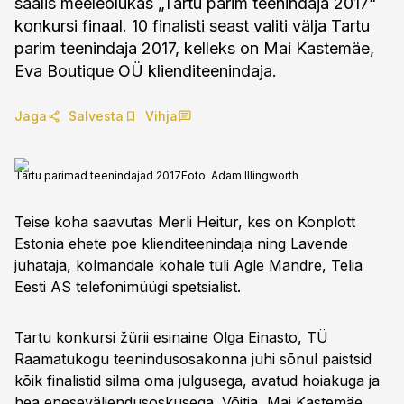
saalis meeleolukas „Tartu parim teenindaja 2017“
konkursi finaal. 10 finalisti seast valiti välja Tartu
parim teenindaja 2017, kelleks on Mai Kastemäe,
Eva Boutique OÜ klienditeenindaja.
Jaga
Salvesta
Vihja
Tartu parimad teenindajad 2017
Foto:
Adam Illingworth
Teise koha saavutas Merli Heitur, kes on Konplott
Estonia ehete poe klienditeenindaja ning Lavende
juhataja, kolmandale kohale tuli Agle Mandre, Telia
Eesti AS telefonimüügi spetsialist.
Tartu konkursi žürii esinaine Olga Einasto, TÜ
Raamatukogu teenindusosakonna juhi sõnul paistsid
kõik finalistid silma oma julgusega, avatud hoiakuga ja
hea eneseväljendusoskusega. Võitja, Mai Kastemäe