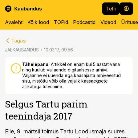
Telli
Avaleht
Kõik lood
TOPid
Podcastid
Videod
Üritus
cebook
cebook
Tagasi
Twitter)
Twitter)
JAEKAUBANDUS
10.03.17, 09:56
kedIn
kedIn
Tähelepanu!
Artikkel on enam kui 5 aastat vana
ning kuulub väljaande digitaalsesse arhiivi.
ail
ail
Väljaanne ei uuenda ega kaasajasta arhiveeritud
sisu, mistõttu võib olla vajalik kaasaegsete
k
k
allikatega tutvumine
Selgus Tartu parim
teenindaja 2017
Eile, 9. märtsil toimus Tartu Loodusmaja suures