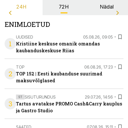
24H
72H
Nädal
ENIMLOETUD
UUDISED
05.08.26, 09:05
1
Kristiine keskuse omanik omandas
kaubanduskeskuse Riias
TOP
06.08.26, 17:23
2
TOP 152 | Eesti kaubanduse suurimad
maksuvõlglased
SISUTURUNDUS
29.07.26, 14:56
ST
3
Tartus avatakse PROMO Cash&Carry kauplus
ja Gastro Studio
SAATED
07.08.26, 15:11