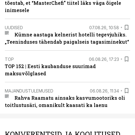
tõestab, et “MasterChefi” tiitel läks väga õigele
inimesele
UUDISED
07.08.26, 10:58
Kümne aastaga kelnerist hotelli tegevjuhiks.
„Teeninduses tähendab paigalseis tagasiminekut“
TOP
06.08.26, 17:23
TOP 152 | Eesti kaubanduse suurimad
maksuvõlglased
MAJANDUSTULEMUSED
06.08.26, 11:34
Rahva Raamatu ainsaks kasvumootoriks oli
toitlustusäri, omanikult kaasati ka laenu
KONVERENTSID JA KOOLITUSED