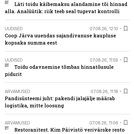
Läti toidu käibemaksu alandamine tõi hinnad
alla. Analüütik: riik teeb seal tugevat kontrolli
UUDISED
07.08.26, 12:10
Coop Järva uuendas sajandivanuse kaupluse
kopsaka summa eest
UUDISED
07.08.26, 11:58
Toidu odavnemine tõmbas hinnatõusule
pidurit
ARVAMUSED
07.08.26, 11:18
Pandisüsteemi juht: pakendi jalajälje määrab
logistika, mitte loosung
ARVAMUSED
07.08.26, 11:06
Restoranitest. Kim Päivistö verivärske resto