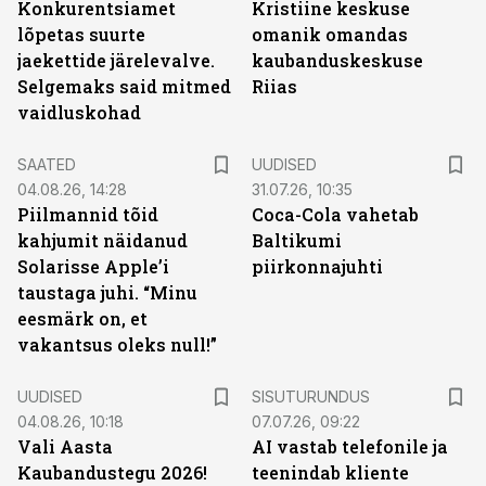
Konkurentsiamet
Kristiine keskuse
lõpetas suurte
omanik omandas
jaekettide järelevalve.
kaubanduskeskuse
Selgemaks said mitmed
Riias
vaidluskohad
SAATED
UUDISED
04.08.26, 14:28
31.07.26, 10:35
Piilmannid tõid
Coca-Cola vahetab
kahjumit näidanud
Baltikumi
Solarisse Apple’i
piirkonnajuhti
taustaga juhi. “Minu
eesmärk on, et
vakantsus oleks null!”
ST
UUDISED
SISUTURUNDUS
04.08.26, 10:18
07.07.26, 09:22
Vali Aasta
AI vastab telefonile ja
Kaubandustegu 2026!
teenindab kliente