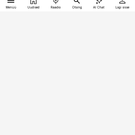
Menüü
Uudised
Raadio
Otsing
AI Chat
Logi sisse
Vana-Lõuna 39/1, 19094 Tallinn
(+372) 667 0111
kaubandus@kaubandus.ee
Telli
Reklaam
Firmast
Sisu kasutamisõigused
Ajakirjaniku
eetikakoodeks
Üldtingimused
Privaatsustingimused
Küpsiste poliitika
KKK
Eesti Meediaettevõtete
Eelistuste haldamine
Liit