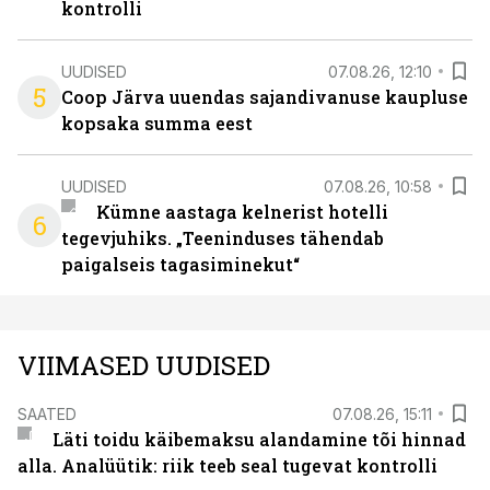
kontrolli
UUDISED
07.08.26, 12:10
5
Coop Järva uuendas sajandivanuse kaupluse
kopsaka summa eest
UUDISED
07.08.26, 10:58
Kümne aastaga kelnerist hotelli
6
tegevjuhiks. „Teeninduses tähendab
paigalseis tagasiminekut“
VIIMASED UUDISED
SAATED
07.08.26, 15:11
Läti toidu käibemaksu alandamine tõi hinnad
alla. Analüütik: riik teeb seal tugevat kontrolli