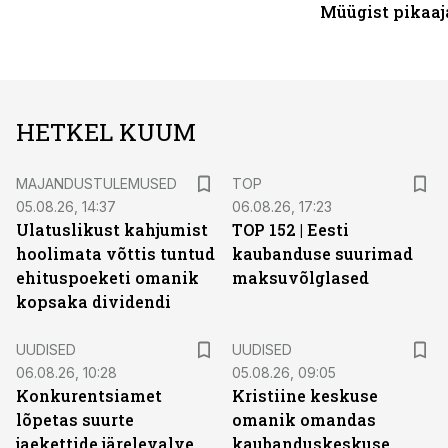
Müügist pikaaj
HETKEL KUUM
MAJANDUSTULEMUSED
TOP
05.08.26, 14:37
06.08.26, 17:23
Ulatuslikust kahjumist
TOP 152 | Eesti
hoolimata võttis tuntud
kaubanduse suurimad
ehituspoeketi omanik
maksuvõlglased
kopsaka dividendi
UUDISED
UUDISED
06.08.26, 10:28
05.08.26, 09:05
Konkurentsiamet
Kristiine keskuse
lõpetas suurte
omanik omandas
jaekettide järelevalve.
kaubanduskeskuse