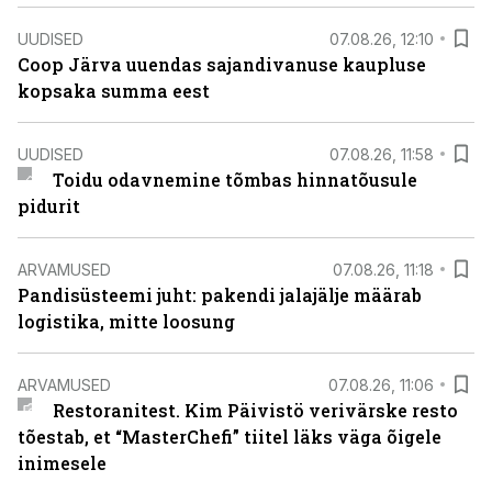
UUDISED
07.08.26, 12:10
Coop Järva uuendas sajandivanuse kaupluse
kopsaka summa eest
UUDISED
07.08.26, 11:58
Toidu odavnemine tõmbas hinnatõusule
pidurit
ARVAMUSED
07.08.26, 11:18
Pandisüsteemi juht: pakendi jalajälje määrab
logistika, mitte loosung
ARVAMUSED
07.08.26, 11:06
Restoranitest. Kim Päivistö verivärske resto
tõestab, et “MasterChefi” tiitel läks väga õigele
inimesele