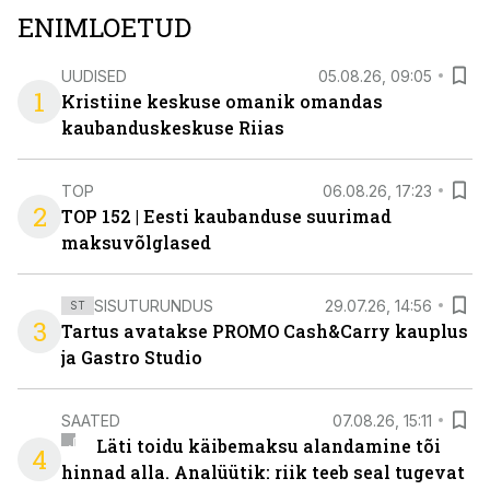
ENIMLOETUD
UUDISED
05.08.26, 09:05
1
Kristiine keskuse omanik omandas
kaubanduskeskuse Riias
TOP
06.08.26, 17:23
2
TOP 152 | Eesti kaubanduse suurimad
maksuvõlglased
SISUTURUNDUS
29.07.26, 14:56
ST
3
Tartus avatakse PROMO Cash&Carry kauplus
ja Gastro Studio
SAATED
07.08.26, 15:11
Läti toidu käibemaksu alandamine tõi
4
hinnad alla. Analüütik: riik teeb seal tugevat