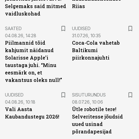
Selgemaks said mitmed
Riias
vaidluskohad
SAATED
UUDISED
04.08.26, 14:28
31.07.26, 10:35
Piilmannid tõid
Coca-Cola vahetab
kahjumit näidanud
Baltikumi
Solarisse Apple’i
piirkonnajuhti
taustaga juhi. “Minu
eesmärk on, et
vakantsus oleks null!”
ST
UUDISED
SISUTURUNDUS
04.08.26, 10:18
08.07.26, 10:06
Vali Aasta
Ütle robotile tere!
Kaubandustegu 2026!
Selveritesse jõudsid
uued usinad
põrandapesijad