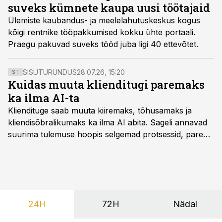
suveks kümnete kaupa uusi töötajaid
Ülemiste kaubandus- ja meelelahutuskeskus kogus
kõigi rentnike tööpakkumised kokku ühte portaali.
Praegu pakuvad suveks tööd juba ligi 40 ettevõtet.
SISUTURUNDUS
28.07.26, 15:20
ST
Kuidas muuta klienditugi paremaks
ka ilma AI-ta
Kliendituge saab muuta kiiremaks, tõhusamaks ja
kliendisõbralikumaks ka ilma AI abita. Sageli annavad
suurima tulemuse hoopis selgemad protsessid, parem
iseteenindus, nutikad automatiseerimised ja õigel ajal
jagatud info.
24H
72H
Nädal