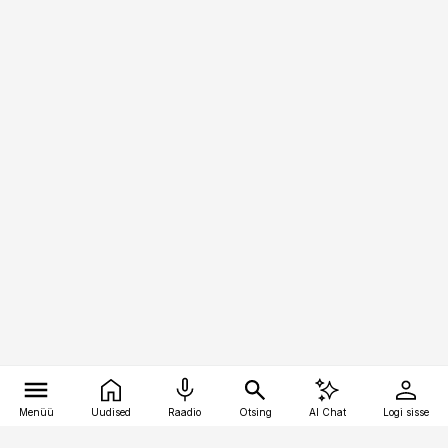
Menüü
Uudised
Raadio
Otsing
AI Chat
Logi sisse