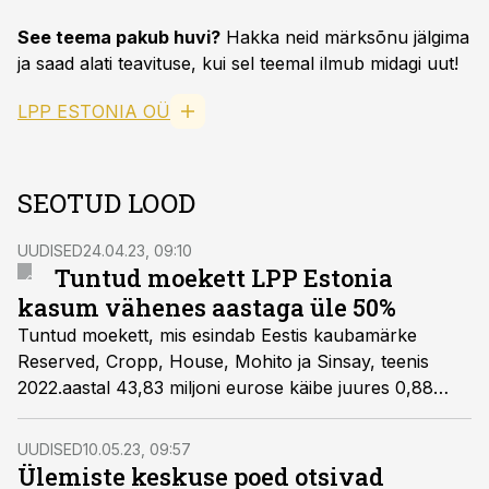
See teema pakub huvi?
Hakka neid märksõnu jälgima
ja saad alati teavituse, kui sel teemal ilmub midagi uut!
LPP ESTONIA OÜ
SEOTUD LOOD
UUDISED
24.04.23, 09:10
Tuntud moekett LPP Estonia
kasum vähenes aastaga üle 50%
Tuntud moekett, mis esindab Eestis kaubamärke
Reserved, Cropp, House, Mohito ja Sinsay, teenis
2022.aastal 43,83 miljoni eurose käibe juures 0,88
miljonit eurot tegevuskasumit.
UUDISED
10.05.23, 09:57
Ülemiste keskuse poed otsivad