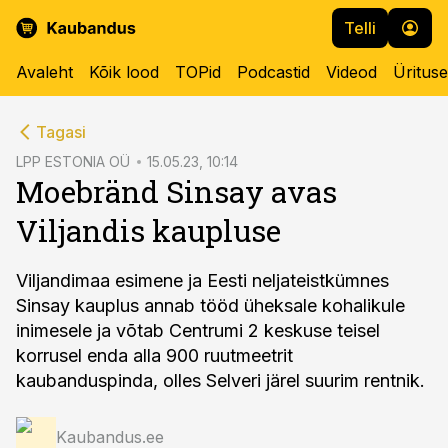
Telli
Avaleht
Kõik lood
TOPid
Podcastid
Videod
Üritus
cebook
Tagasi
Twitter)
LPP ESTONIA OÜ
15.05.23, 10:14
Moebränd Sinsay avas
kedIn
Viljandis kaupluse
ail
k
Viljandimaa esimene ja Eesti neljateistkümnes
Sinsay kauplus annab tööd üheksale kohalikule
inimesele ja võtab Centrumi 2 keskuse teisel
korrusel enda alla 900 ruutmeetrit
kaubanduspinda, olles Selveri järel suurim rentnik.
Kaubandus.ee