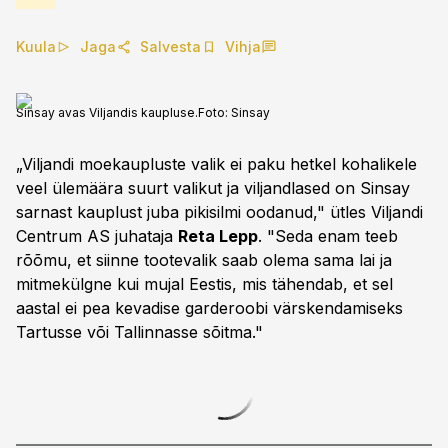
Kuula
Jaga
Salvesta
Vihja
Sinsay avas Viljandis kaupluse.
Foto:
Sinsay
„Viljandi moekaupluste valik ei paku hetkel kohalikele
veel ülemäära suurt valikut ja viljandlased on Sinsay
sarnast kauplust juba pikisilmi oodanud," ütles Viljandi
Centrum AS juhataja
Reta Lepp
. "Seda enam teeb
rõõmu, et siinne tootevalik saab olema sama lai ja
mitmekülgne kui mujal Eestis, mis tähendab, et sel
aastal ei pea kevadise garderoobi värskendamiseks
Tartusse või Tallinnasse sõitma."