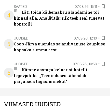
SAATED
07.08.26, 15:11
Läti toidu käibemaksu alandamine tõi
4
hinnad alla. Analüütik: riik teeb seal tugevat
kontrolli
UUDISED
07.08.26, 12:10
5
Coop Järva uuendas sajandivanuse kaupluse
kopsaka summa eest
UUDISED
07.08.26, 10:58
Kümne aastaga kelnerist hotelli
6
tegevjuhiks. „Teeninduses tähendab
paigalseis tagasiminekut“
VIIMASED UUDISED