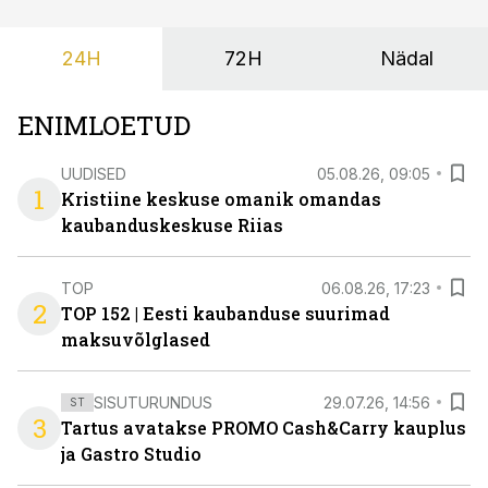
24H
72H
Nädal
ENIMLOETUD
UUDISED
05.08.26, 09:05
1
Kristiine keskuse omanik omandas
kaubanduskeskuse Riias
TOP
06.08.26, 17:23
2
TOP 152 | Eesti kaubanduse suurimad
maksuvõlglased
SISUTURUNDUS
29.07.26, 14:56
ST
3
Tartus avatakse PROMO Cash&Carry kauplus
ja Gastro Studio