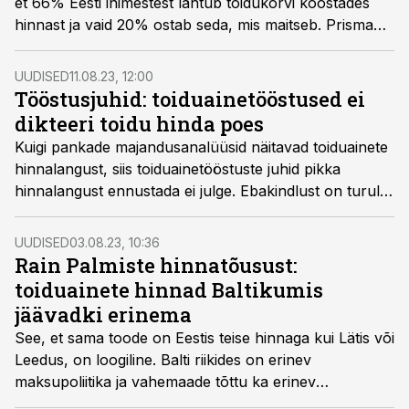
et 66% Eesti inimestest lähtub toidukorvi koostades
hinnast ja vaid 20% ostab seda, mis maitseb. Prisma
pöörab üle 200 toidu- ja esmatarbekauba hinnad aasta
võrra tagasi – hinnatõusu eelsesse perioodi.
UUDISED
11.08.23, 12:00
Tööstusjuhid: toiduainetööstused ei
dikteeri toidu hinda poes
Kuigi pankade majandusanalüüsid näitavad toiduainete
hinnalangust, siis toiduainetööstuste juhid pikka
hinnalangust ennustada ei julge. Ebakindlust on turul
liiga palju, leiavad tööstusjuhid.
UUDISED
03.08.23, 10:36
Rain Palmiste hinnatõusust:
toiduainete hinnad Baltikumis
jäävadki erinema
See, et sama toode on Eestis teise hinnaga kui Lätis või
Leedus, on loogiline. Balti riikides on erinev
maksupoliitika ja vahemaade tõttu ka erinev
transpordikulu. Lisaks võrdlevad poeketid üksteise