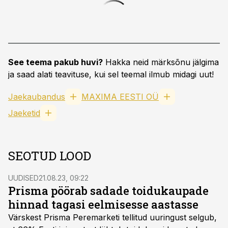
See teema pakub huvi?
Hakka neid märksõnu jälgima
ja saad alati teavituse, kui sel teemal ilmub midagi uut!
Jaekaubandus
MAXIMA EESTI OÜ
Jaeketid
SEOTUD LOOD
UUDISED
21.08.23, 09:22
Prisma pöörab sadade toidukaupade
hinnad tagasi eelmisesse aastasse
Värskest Prisma Peremarketi tellitud uuringust selgub,