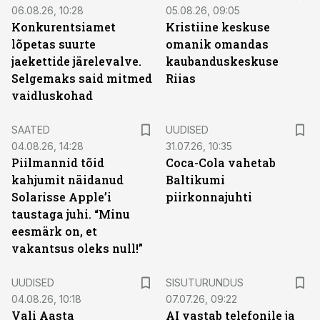
06.08.26, 10:28
05.08.26, 09:05
Konkurentsiamet
Kristiine keskuse
lõpetas suurte
omanik omandas
jaekettide järelevalve.
kaubanduskeskuse
Selgemaks said mitmed
Riias
vaidluskohad
SAATED
UUDISED
04.08.26, 14:28
31.07.26, 10:35
Piilmannid tõid
Coca-Cola vahetab
kahjumit näidanud
Baltikumi
Solarisse Apple’i
piirkonnajuhti
taustaga juhi. “Minu
eesmärk on, et
vakantsus oleks null!”
ST
UUDISED
SISUTURUNDUS
04.08.26, 10:18
07.07.26, 09:22
Vali Aasta
AI vastab telefonile ja