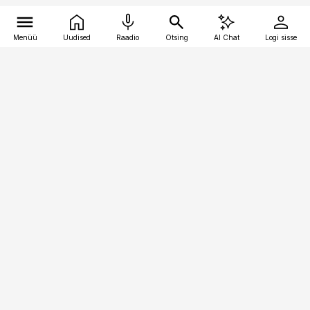
Menüü
Uudised
Raadio
Otsing
AI Chat
Logi sisse
Vana-Lõuna 39/1, 19094 Tallinn
(+372) 667 0111
kaubandus@kaubandus.ee
Telli
Reklaam
Firmast
Sisu kasutamisõigused
Ajakirjaniku
eetikakoodeks
Üldtingimused
Privaatsustingimused
Küpsiste poliitika
KKK
Eesti Meediaettevõtete
Eelistuste haldamine