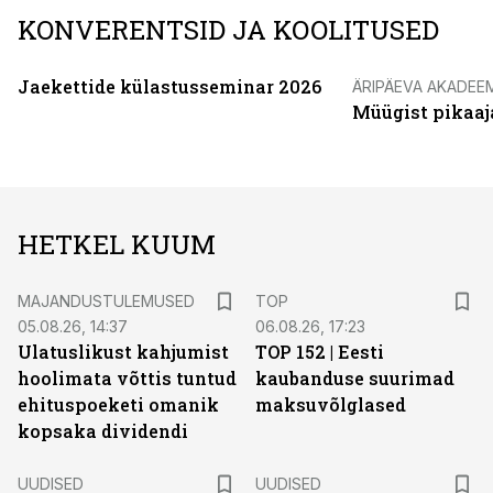
KONVERENTSID JA KOOLITUSED
Jaekettide külastusseminar 2026
ÄRIPÄEVA AKADEE
Müügist pikaaj
HETKEL KUUM
MAJANDUSTULEMUSED
TOP
05.08.26, 14:37
06.08.26, 17:23
Ulatuslikust kahjumist
TOP 152 | Eesti
hoolimata võttis tuntud
kaubanduse suurimad
ehituspoeketi omanik
maksuvõlglased
kopsaka dividendi
UUDISED
UUDISED