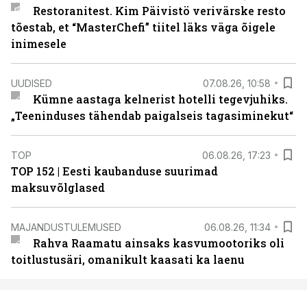
Restoranitest. Kim Päivistö verivärske resto
tõestab, et “MasterChefi” tiitel läks väga õigele
inimesele
UUDISED
07.08.26, 10:58
Kümne aastaga kelnerist hotelli tegevjuhiks.
„Teeninduses tähendab paigalseis tagasiminekut“
TOP
06.08.26, 17:23
TOP 152 | Eesti kaubanduse suurimad
maksuvõlglased
MAJANDUSTULEMUSED
06.08.26, 11:34
Rahva Raamatu ainsaks kasvumootoriks oli
toitlustusäri, omanikult kaasati ka laenu