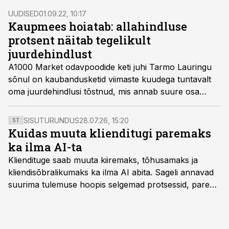
hindu, mis on samuti osa normaalsest jaeturu
UUDISED
01.09.22, 10:17
toimimisest, ütleb Baltikumis suuri kauplusi ja
Kaupmees hoiatab: allahindluse
tanklakette pagaritoodetega varustava Mantinga Eesti
protsent näitab tegelikult
juht Rain Palmiste.
juurdehindlust
A1000 Market odavpoodide keti juhi Tarmo Lauringu
sõnul on kaubandusketid viimaste kuudega tuntavalt
oma juurdehindlusi tõstnud, mis annab suure osa
hinnatõusust. Eriti selgelt näitavad juurdehindluste
suurust sooduskampaaniad, millega lubatakse 40-80-
SISUTURUNDUS
28.07.26, 15:20
ST
protsendilisi allahindlusi.
Kuidas muuta klienditugi paremaks
ka ilma AI-ta
Kliendituge saab muuta kiiremaks, tõhusamaks ja
kliendisõbralikumaks ka ilma AI abita. Sageli annavad
suurima tulemuse hoopis selgemad protsessid, parem
iseteenindus, nutikad automatiseerimised ja õigel ajal
jagatud info.