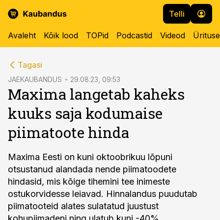
Telli
Avaleht
Kõik lood
TOPid
Podcastid
Videod
Üritus
cebook
Tagasi
Twitter)
JAEKAUBANDUS
29.08.23, 09:53
Maxima langetab kaheks
kedIn
kuuks saja kodumaise
ail
piimatoote hinda
k
Maxima Eesti on kuni oktoobrikuu lõpuni
otsustanud alandada nende piimatoodete
hindasid, mis kõige tihemini tee inimeste
ostukorvidesse leiavad. Hinnalandus puudutab
piimatooteid alates sulatatud juustust
kohupiimadeni ning ulatub kuni -40%.