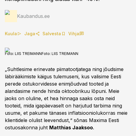
Kaubandus.ee
Kuula
Jaga
Salvesta
Vihja
Foto: LIIS TREIMANN
Foto:
LIIS TREIMANN
„Suhtlesime erinevate piimatootjatega ning jõudsime
läbirääkimiste käigus tulemuseni, kus valisime Eesti
perede ostukorvidesse enimjõudvad tooted ja
alandasime nende hinda oktoobrikuu lõpuni. Meie
jaoks on oluline, et hea hinnaga saaks osta neid
tooteid, mida igapäevaselt on harjutud tarbima ning
usume, et pakume tänases inflatsiooniolukorras meie
klientidele olulist leevendust,“ sõnas Maxima Eesti
ostuosakonna juht
Matthias Jaaksoo
.