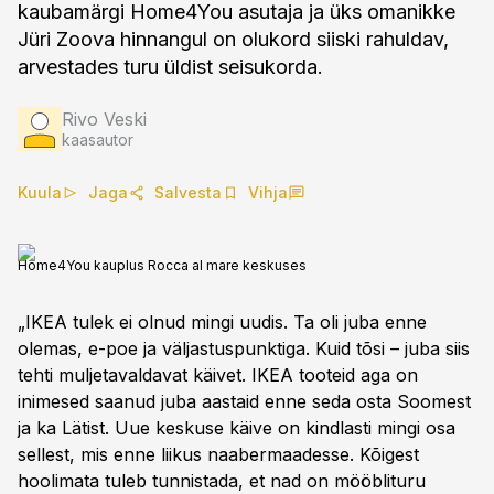
kaubamärgi Home4You asutaja ja üks omanikke
Jüri Zoova hinnangul on olukord siiski rahuldav,
arvestades turu üldist seisukorda.
Rivo Veski
kaasautor
Kuula
Jaga
Salvesta
Vihja
Home4You kauplus Rocca al mare keskuses
„IKEA tulek ei olnud mingi uudis. Ta oli juba enne
olemas, e-poe ja väljastuspunktiga. Kuid tõsi – juba siis
tehti muljetavaldavat käivet. IKEA tooteid aga on
inimesed saanud juba aastaid enne seda osta Soomest
ja ka Lätist. Uue keskuse käive on kindlasti mingi osa
sellest, mis enne liikus naabermaadesse. Kõigest
hoolimata tuleb tunnistada, et nad on mööblituru