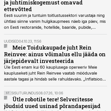
ja juhtimiskogemust omavad
ettevõtted
Eesti suurim ja tuntuim toitlustussektori varustaja ning
ühtlasi siinne vanim hulgikaupmees näeb iga päev, mis
on Eesti restoranide, hotellide, baaride, pubide,
cateringi ettevõtete, aga ka õppeasutuste sööklate
rõõmud ja mured. Grupi juht Mart Relve hindab
UUDISED
04.10.23, 11:56
Kaupmehe tervist heaks ja plaanib hoolimata
Meie Toidukaupade juht Rein
keerulistest aegadest turul edasi laieneda.
Reinvee: ainus võimalus ellu jääda on
järjepidevalt investeerida
Üle Eesti enam kui 60 kauplusega opereeriv Meie
kaupluseketi juht Rein Reinvee vaatab mööduvale
aastale tagasi ja hindab selle rahuldavaks. „Inflatsiooni
tõttu on kõigil Eestis tegutsevatel jaekettidel käive
eelmise aastaga võrreldes suurem. Samas on mahud
SISUTURUNDUS
08.07.26, 10:06
ST
langenud, sest käibetõusud jäävad inflatsioonist
Ütle robotile tere! Selveritesse
väiksemaks."
jõudsid uued usinad põrandapesijad