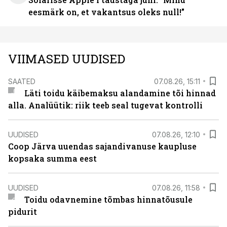
eesmärk on, et vakantsus oleks null!”
VIIMASED UUDISED
SAATED
07.08.26, 15:11
Läti toidu käibemaksu alandamine tõi hinnad
alla. Analüütik: riik teeb seal tugevat kontrolli
UUDISED
07.08.26, 12:10
Coop Järva uuendas sajandivanuse kaupluse
kopsaka summa eest
UUDISED
07.08.26, 11:58
Toidu odavnemine tõmbas hinnatõusule
pidurit