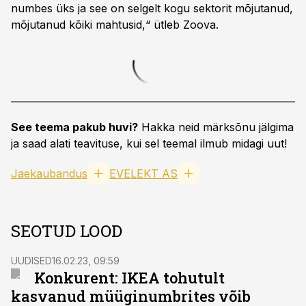
numbes üks ja see on selgelt kogu sektorit mõjutanud,
mõjutanud kõiki mahtusid,“ ütleb Zoova.
See teema pakub huvi?
Hakka neid märksõnu jälgima
ja saad alati teavituse, kui sel teemal ilmub midagi uut!
Jaekaubandus
EVELEKT AS
SEOTUD LOOD
UUDISED
16.02.23, 09:59
Konkurent: IKEA tohutult
kasvanud müüginumbrites võib