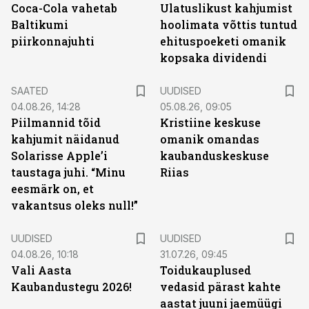
Coca-Cola vahetab
Ulatuslikust kahjumist
Baltikumi
hoolimata võttis tuntud
piirkonnajuhti
ehituspoeketi omanik
kopsaka dividendi
SAATED
UUDISED
04.08.26, 14:28
05.08.26, 09:05
Piilmannid tõid
Kristiine keskuse
kahjumit näidanud
omanik omandas
Solarisse Apple’i
kaubanduskeskuse
taustaga juhi. “Minu
Riias
eesmärk on, et
vakantsus oleks null!”
UUDISED
UUDISED
04.08.26, 10:18
31.07.26, 09:45
Vali Aasta
Toidukauplused
Kaubandustegu 2026!
vedasid pärast kahte
aastat juuni jaemüügi