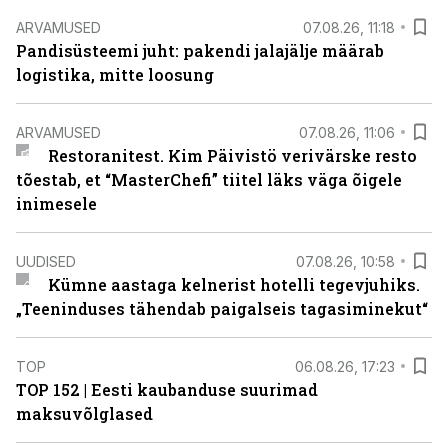
ARVAMUSED
07.08.26, 11:18
Pandisüsteemi juht: pakendi jalajälje määrab
logistika, mitte loosung
ARVAMUSED
07.08.26, 11:06
Restoranitest. Kim Päivistö verivärske resto
tõestab, et “MasterChefi” tiitel läks väga õigele
inimesele
UUDISED
07.08.26, 10:58
Kümne aastaga kelnerist hotelli tegevjuhiks.
„Teeninduses tähendab paigalseis tagasiminekut“
TOP
06.08.26, 17:23
TOP 152 | Eesti kaubanduse suurimad
maksuvõlglased