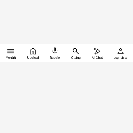
Menüü
Uudised
Raadio
Otsing
AI Chat
Logi sisse
Vana-Lõuna 39/1, 19094 Tallinn
(+372) 667 0111
kaubandus@kaubandus.ee
Telli
Reklaam
Firmast