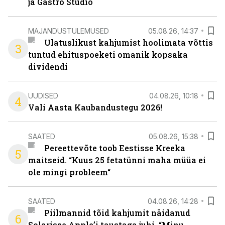
ja Gastro Studio
MAJANDUSTULEMUSED
05.08.26, 14:37
Ulatuslikust kahjumist hoolimata võttis
3
tuntud ehituspoeketi omanik kopsaka
dividendi
UUDISED
04.08.26, 10:18
4
Vali Aasta Kaubandustegu 2026!
SAATED
05.08.26, 15:38
Pereettevõte toob Eestisse Kreeka
5
maitseid. “Kuus 25 fetatünni maha müüa ei
ole mingi probleem“
SAATED
04.08.26, 14:28
Piilmannid tõid kahjumit näidanud
6
Solarisse Apple’i taustaga juhi. “Minu