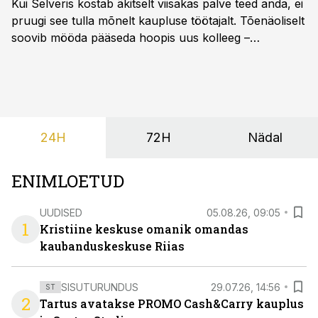
Kui Selveris kostab äkitselt viisakas palve teed anda, ei
pruugi see tulla mõnelt kaupluse töötajalt. Tõenäoliselt
soovib mööda pääseda hoopis uus kolleeg –
põrandapesurobot, kes liigub rahulikult, vabandab
vajadusel ja annab eesti keeles teada, et aeg on
põrandad särama lüüa.
24H
72H
Nädal
ENIMLOETUD
UUDISED
05.08.26, 09:05
1
Kristiine keskuse omanik omandas
kaubanduskeskuse Riias
SISUTURUNDUS
29.07.26, 14:56
ST
2
Tartus avatakse PROMO Cash&Carry kauplus