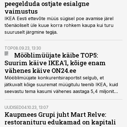
peegelduda ostjate esialgne
vaimustus
IKEA Eesti ettevõte müüs sügisel poe avamise järel
tõenäoliselt üle kuue korra rohkem kaupa kui turu
suuruselt järgmine tegija.
TOP
08.09.23, 13:30
Mööblimüüjate käibe TOP5:
Suurim käive IKEA'l, kõige enam
vähenes käive ON24.ee
Mööblimüüjate konkurentsiraportist selgub, et
jätkuvalt kõige suuremat müügitulu teenib IKEA, kuid
seevastu tema kasumi vähenes aastaga 5,4 miljonit
eurot. Kõige suurem käibe kahanemine oli aga ON24.
UUDISED
04.10.23, 13:07
Kaupmees Grupi juht Mart Relve:
restoranituru edukamad on kapitali