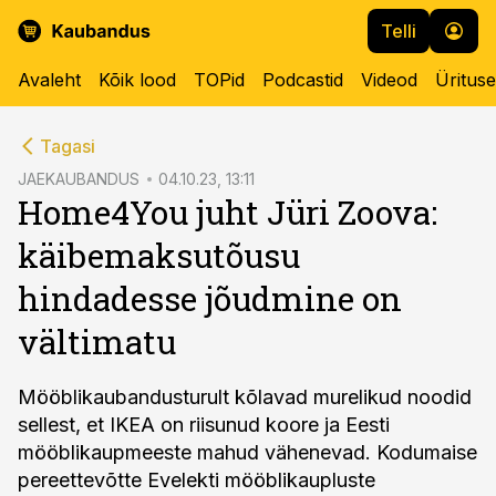
Telli
Avaleht
Kõik lood
TOPid
Podcastid
Videod
Üritus
cebook
Tagasi
Twitter)
JAEKAUBANDUS
04.10.23, 13:11
Home4You juht Jüri Zoova:
kedIn
käibemaksutõusu
ail
hindadesse jõudmine on
k
vältimatu
Mööblikaubandusturult kõlavad murelikud noodid
sellest, et IKEA on riisunud koore ja Eesti
mööblikaupmeeste mahud vähenevad. Kodumaise
pereettevõtte Evelekti mööblikaupluste