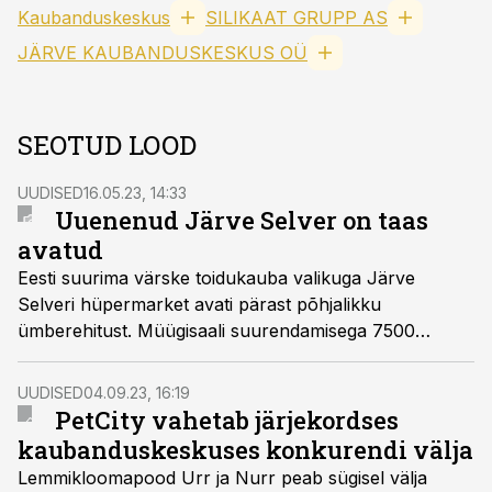
Kaubanduskeskus
SILIKAAT GRUPP AS
JÄRVE KAUBANDUSKESKUS OÜ
SEOTUD LOOD
UUDISED
16.05.23, 14:33
Uuenenud Järve Selver on taas
avatud
Eesti suurima värske toidukauba valikuga Järve
Selveri hüpermarket avati pärast põhjalikku
ümberehitust. Müügisaali suurendamisega 7500
ruutmeetrile laienes toidukaupade sortiment, rajati
uuenenud tervikkontseptsiooniga küpsetiste, liha-kala
UUDISED
04.09.23, 16:19
ja valmistoidu letid.
PetCity vahetab järjekordses
kaubanduskeskuses konkurendi välja
Lemmikloomapood Urr ja Nurr peab sügisel välja