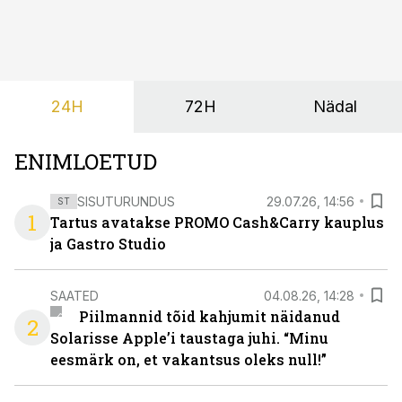
ja Eesti Aiandusliit saatsid täna vabariigi valitsusele
pöördumise, milles rõhutavad, et Eesti ei peaks
vabatahtlikult kasutusele võtma ühtegi
pakendimärgistuse süsteemi kuni Euroopa Liidus pole
kokku lepitud ühtses, teaduspõhises ja toidukultuure
24H
72H
Nädal
arvestavas lahenduses. Pakendi esikülje märgistuse
eesmärk peaks olema tarbijainfo lihtsustamine, mitte
eksitamine.
ENIMLOETUD
SISUTURUNDUS
29.07.26, 14:56
ST
1
Tartus avatakse PROMO Cash&Carry kauplus
ja Gastro Studio
SAATED
04.08.26, 14:28
Piilmannid tõid kahjumit näidanud
2
Solarisse Apple’i taustaga juhi. “Minu
eesmärk on, et vakantsus oleks null!”