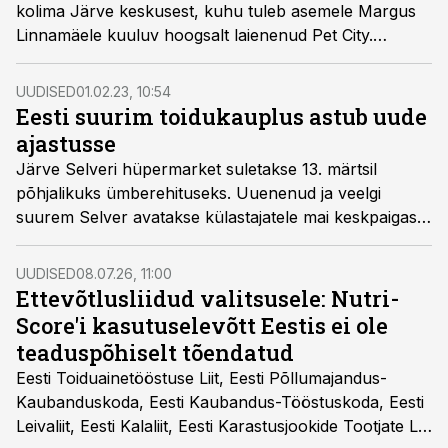
kolima Järve keskusest, kuhu tuleb asemele Margus
Linnamäele kuuluv hoogsalt laienenud Pet City.
Konkurentsiamet näeb olukorra taga võimalikku
probleemi.
UUDISED
01.02.23, 10:54
Eesti suurim toidukauplus astub uude
ajastusse
Järve Selveri hüpermarket suletakse 13. märtsil
põhjalikuks ümberehituseks. Uuenenud ja veelgi
suurem Selver avatakse külastajatele mai keskpaigas.
Müügisaali suurendamisega 7500 ruutmeetrile laieneb
toidukaupade sortiment, rajatakse uuenenud
UUDISED
08.07.26, 11:00
tervikkontseptsiooniga küpsetiste, liha-kala ja
Ettevõtlusliidud valitsusele: Nutri-
valmistoidu letid.
Score'i kasutuselevõtt Eestis ei ole
teaduspõhiselt tõendatud
Eesti Toiduainetööstuse Liit, Eesti Põllumajandus-
Kaubanduskoda, Eesti Kaubandus-Tööstuskoda, Eesti
Leivaliit, Eesti Kalaliit, Eesti Karastusjookide Tootjate Liit