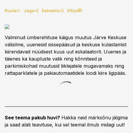
Kuula
Jaga
Salvesta
Vihja
Valminud ümberehituse käigus muutus Järve Keskuse
välisilme, uuenesid sissepääsud ja keskuse külastamist
kiirendavad nüüdsest kuus uut eskalaatorit. Uuenes ja
täienes ka kaupluste valik ning kõnniteed ja
parkimiskohad muutusid liiklejatele mugavamaks ning
rattaparklatele ja pakiautomaatidele loodi kiire ligipääs.
See teema pakub huvi?
Hakka neid märksõnu jälgima
ja saad alati teavituse, kui sel teemal ilmub midagi uut!