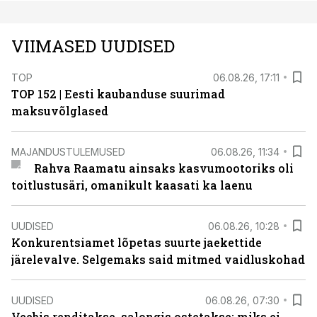
VIIMASED UUDISED
TOP
06.08.26, 17:11
TOP 152 | Eesti kaubanduse suurimad
maksuvõlglased
MAJANDUSTULEMUSED
06.08.26, 11:34
Rahva Raamatu ainsaks kasvumootoriks oli
toitlustusäri, omanikult kaasati ka laenu
UUDISED
06.08.26, 10:28
Konkurentsiamet lõpetas suurte jaekettide
järelevalve. Selgemaks said mitmed vaidluskohad
UUDISED
06.08.26, 07:30
Veebis renditakse, salongis ostetakse: miks ei