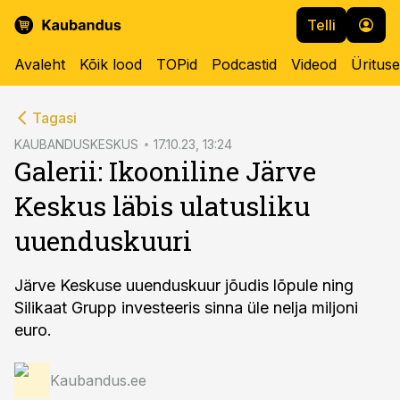
Telli
Avaleht
Kõik lood
TOPid
Podcastid
Videod
Üritus
cebook
Tagasi
Twitter)
KAUBANDUSKESKUS
17.10.23, 13:24
Galerii: Ikooniline Järve
kedIn
Keskus läbis ulatusliku
ail
uuenduskuuri
k
Järve Keskuse uuenduskuur jõudis lõpule ning
Silikaat Grupp investeeris sinna üle nelja miljoni
euro.
Kaubandus.ee