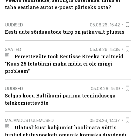
taha eestlane autot e-poest päriseks osta?
UUDISED
05.08.26, 15:42
Eesti uute sõiduautode turg on jätkuvalt plussis
SAATED
05.08.26, 15:38
Pereettevõte toob Eestisse Kreeka maitseid.
“Kuus 25 fetatünni maha müüa ei ole mingi
probleem“
UUDISED
05.08.26, 15:19
Selgus kogu Baltikumi parima teenindusega
telekomiettevõte
MAJANDUSTULEMUSED
05.08.26, 14:37
Ulatuslikust kahjumist hoolimata võttis
tuntud ehituspoeketi omanik kopsaka dividendi