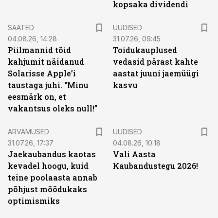
kopsaka dividendi
SAATED
UUDISED
04.08.26, 14:28
31.07.26, 09:45
Piilmannid tõid
Toidukauplused
kahjumit näidanud
vedasid pärast kahte
Solarisse Apple’i
aastat juuni jaemüügi
taustaga juhi. “Minu
kasvu
eesmärk on, et
vakantsus oleks null!”
ARVAMUSED
UUDISED
31.07.26, 17:37
04.08.26, 10:18
Jaekaubandus kaotas
Vali Aasta
kevadel hoogu, kuid
Kaubandustegu 2026!
teine poolaasta annab
põhjust mõõdukaks
optimismiks