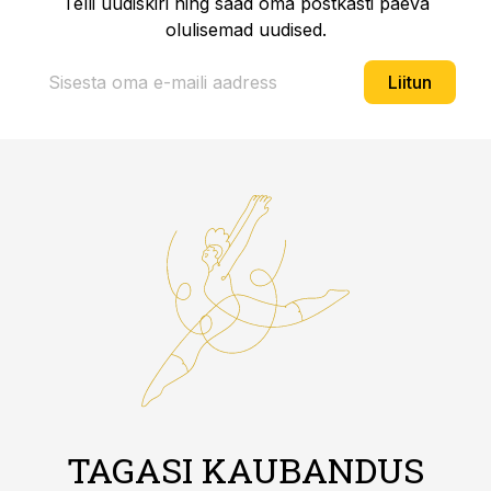
Telli uudiskiri ning saad oma postkasti päeva
olulisemad uudised.
Liitun
TAGASI KAUBANDUS