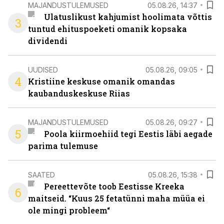
MAJANDUSTULEMUSED
05.08.26, 14:37
Ulatuslikust kahjumist hoolimata võttis
3
tuntud ehituspoeketi omanik kopsaka
dividendi
UUDISED
05.08.26, 09:05
4
Kristiine keskuse omanik omandas
kaubanduskeskuse Riias
MAJANDUSTULEMUSED
05.08.26, 09:27
5
Poola kiirmoehiid tegi Eestis läbi aegade
parima tulemuse
SAATED
05.08.26, 15:38
Pereettevõte toob Eestisse Kreeka
6
maitseid. “Kuus 25 fetatünni maha müüa ei
ole mingi probleem“