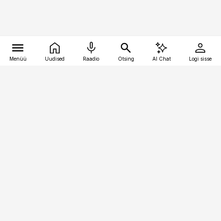
Menüü
Uudised
Raadio
Otsing
AI Chat
Logi sisse
Vana-Lõuna 39/1, 19094 Tallinn
(+372) 667 0111
kaubandus@kaubandus.ee
Telli
Reklaam
Firmast
Sisu kasutamisõigused
Ajakirjaniku
eetikakoodeks