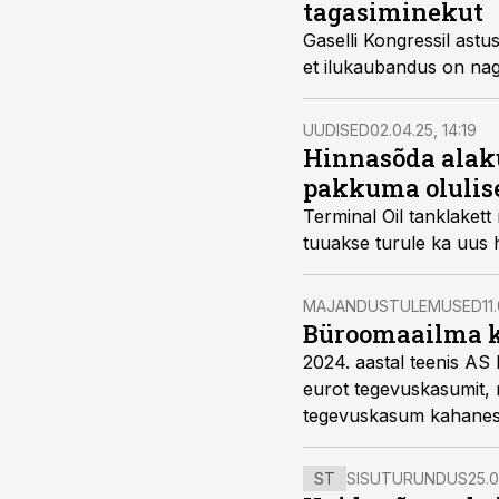
tagasiminekut
Gaselli Kongressil ast
et ilukaubandus on nag
UUDISED
02.04.25, 14:19
Hinnasõda alak
pakkuma olulis
Terminal Oil tanklaket
tuuakse turule ka uus h
MAJANDUSTULEMUSED
11
Büroomaailma k
2024. aastal teenis AS
eurot tegevuskasumit, 
tegevuskasum kahanes l
ja klientide ostukäitum
ST
SISUTURUNDUS
25.0