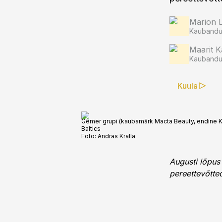
Marion 
Kaubandus
Maarit K
Kaubandus
Kuula
Gemer grupi (kaubamärk Macta Beauty, endine Keha
Baltics
Foto:
Andras Kralla
Augusti lõpus
pereettevõtted