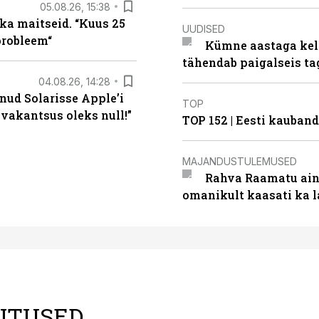
05.08.26, 15:38
ka maitseid. “Kuus 25
UUDISED
probleem“
Kümne aastaga keln
tähendab paigalseis t
04.08.26, 14:28
nud Solarisse Apple’i
TOP
 vakantsus oleks null!”
TOP 152 | Eesti kauba
MAJANDUSTULEMUSED
Rahva Raamatu ains
omanikult kaasati ka 
LITUSED