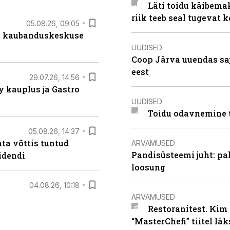
Läti toidu käibema
riik teeb seal tugevat k
05.08.26, 09:05
s kaubanduskeskuse
UUDISED
Coop Järva uuendas s
eest
29.07.26, 14:56
 kauplus ja Gastro
UUDISED
Toidu odavnemine 
05.08.26, 14:37
ta võttis tuntud
ARVAMUSED
Pandisüsteemi juht: pak
idendi
loosung
04.08.26, 10:18
ARVAMUSED
Restoranitest. Kim 
“MasterChefi” tiitel lä