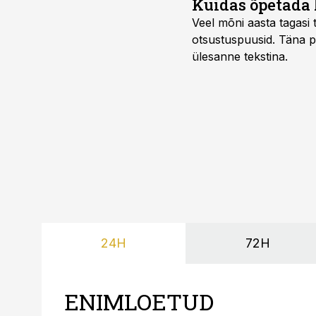
Kuidas õpetada 
Veel mõni aasta tagasi t
otsustuspuusid. Täna pii
ülesanne tekstina.
24H
72H
ENIMLOETUD