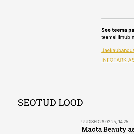
See teema pa
teemal ilmub m
Jaekaubandu
INFOTARK A
SEOTUD LOOD
UUDISED
26.02.25, 14:25
Macta Beauty as