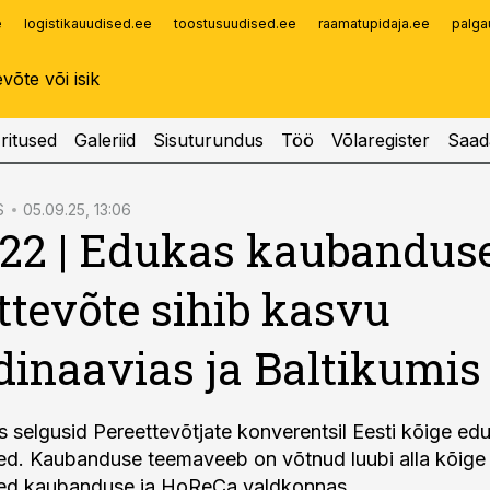
e
logistikauudised.ee
toostusuudised.ee
raamatupidaja.ee
palga
Infopank
Radar
ritused
Galeriid
Sisuturundus
Töö
Võlaregister
Saad
S
05.09.25, 13:06
22 | Edukas kaubandus
ttevõte sihib kasvu
inaavias ja Baltikumis
s selgusid Pereettevõtjate konverentsil Eesti kõige e
ted. Kaubanduse teemaveeb on võtnud luubi alla kõig
ted kaubanduse ja HoReCa valdkonnas.