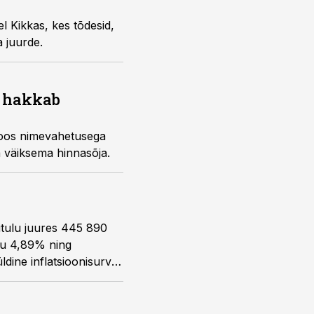
el Kikkas
, kes tõdesid,
 juurde.
g hakkab
 Koos nimevahetusega
a väiksema hinnasõja.
e
itulu juures 445 890
lu 4,89% ning
dine inflatsioonisurve