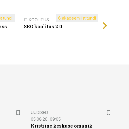
t tundi
6 akadeemilist tundi
Müügijuh
IT KOOLITUS
ass
SEO koolitus 2.0
UUDISED
05.08.26, 09:05
t
Kristiine keskuse omanik