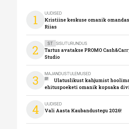
UUDISED
1
Kristiine keskuse omanik omanda
Riias
ST
SISUTURUNDUS
2
Tartus avatakse PROMO Cash&Carry
Studio
MAJANDUSTULEMUSED
3
Ulatuslikust kahjumist hoolima
ehituspoeketi omanik kopsaka div
UUDISED
4
Vali Aasta Kaubandustegu 2026!