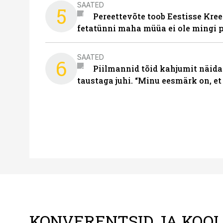
SAATED
5
Pereettevõte toob Eestisse Kree
fetatünni maha müüa ei ole mingi 
SAATED
6
Piilmannid tõid kahjumit näida
taustaga juhi. “Minu eesmärk on, et
KONVERENTSID JA KOO