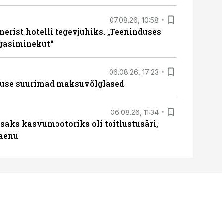
07.08.26, 10:58
erist hotelli tegevjuhiks. „Teeninduses
agasiminekut“
06.08.26, 17:23
nduse suurimad maksuvõlglased
06.08.26, 11:34
aks kasvumootoriks oli toitlustusäri,
laenu