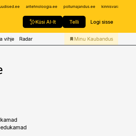
Iseteenindus
uudised.ee
aritehnoloogia.ee
pollumajandus.ee
kinnisvarauudised.
Telli Kaubandus
Küsi AI-lt
Telli
Logi sisse
a vihje
Radar
Minu Kaubandus
e
dukamad
e edukamad