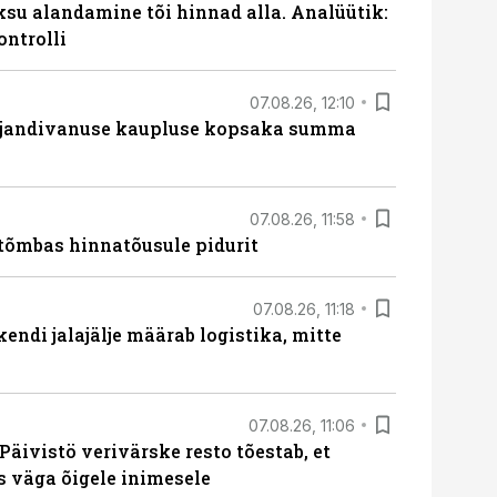
ksu alandamine tõi hinnad alla. Analüütik:
ontrolli
07.08.26, 12:10
ajandivanuse kaupluse kopsaka summa
07.08.26, 11:58
tõmbas hinnatõusule pidurit
07.08.26, 11:18
endi jalajälje määrab logistika, mitte
07.08.26, 11:06
Päivistö verivärske resto tõestab, et
ks väga õigele inimesele