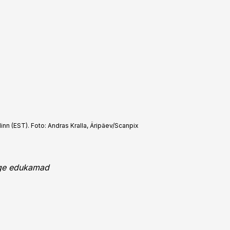
nn (EST). Foto: Andras Kralla, Äripäev/Scanpix
õige edukamad