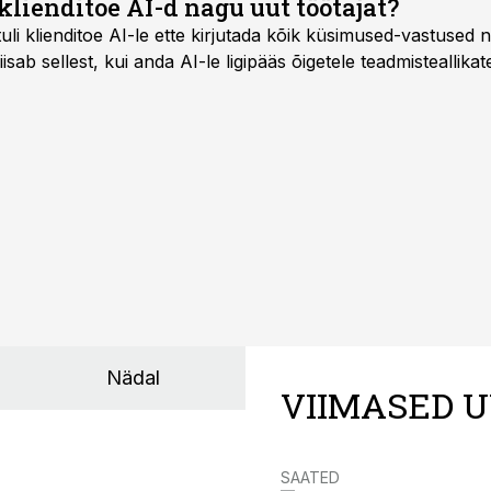
klienditoe AI-d nagu uut töötajat?
uli klienditoe AI-le ette kirjutada kõik küsimused-vastused n
sab sellest, kui anda AI-le ligipääs õigetele teadmisteallikat
Nädal
VIIMASED U
SAATED