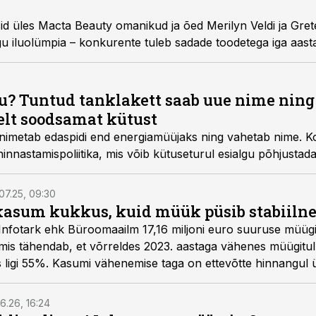
usid üles Macta Beauty omanikud ja õed
Merilyn Veldi
ja
Gret
u iluolümpia – konkurente tuleb sadade toodetega iga aasta
u? Tuntud tanklakett saab uue nime nin
elt soodsamat kütust
t nimetab edaspidi end energiamüüjaks ning vahetab nime.
innastamispoliitika, mis võib kütuseturul esialgu põhjustad
.07.25, 09:30
asum kukkus, kuid müük püsib stabiiln
 Infotark ehk Büroomaailm 17,16 miljoni euro suuruse müüg
mis tähendab, et võrreldes 2023. aastaga vähenes müügitu
igi 55%. Kasumi vähenemise taga on ettevõtte hinnangul ül
ise muutus.
6.26, 16:24