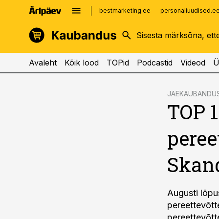
bestmarketing.ee
personaliuudised.e
kinnisvarauudised.ee
imelineajalugu.ee
logistikauudised.ee
imelineteadus.ee
Avaleht
Kõik lood
TOPid
Podcastid
Videod
Ü
cebook
JAEKAUBANDU
TOP 1
Twitter)
kedIn
peree
ail
Skand
k
Augusti lõpu
pereettevõt
pereettevõt