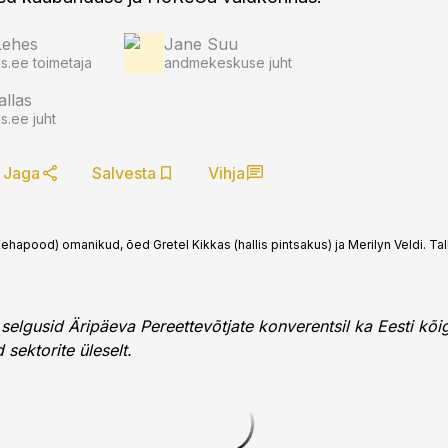
Lehes
Jane Suu
.ee toimetaja
andmekeskuse juht
allas
.ee juht
Jaga
Salvesta
Vihja
pood) omanikud, õed Gretel Kikkas (hallis pintsakus) ja Merilyn Veldi. Talli
 selgusid Äripäeva Pereettevõtjate konverentsil ka Eesti k
 sektorite üleselt.