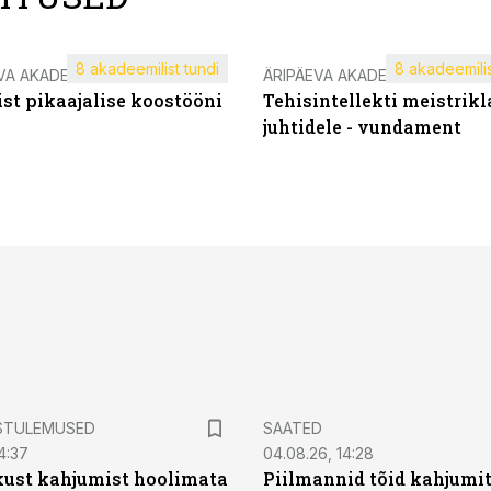
8 akadeemilist tundi
8 akadeemilis
VA AKADEEMIA
ÄRIPÄEVA AKADEEMIA
st pikaajalise koostööni
Tehisintellekti meistrikl
juhtidele - vundament
STULEMUSED
SAATED
4:37
04.08.26, 14:28
kust kahjumist hoolimata
Piilmannid tõid kahjumi