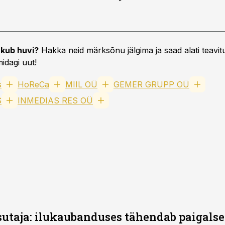
kub huvi?
Hakka neid märksõnu jälgima ja saad alati teavitu
idagi uut!
s
HoReCa
MIIL OÜ
GEMER GRUPP OÜ
S
INMEDIAS RES OÜ
utaja: ilukaubanduses tähendab paigalse