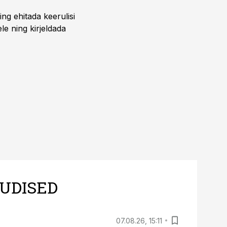
ing ehitada keerulisi
ele ning kirjeldada
UDISED
07.08.26, 15:11