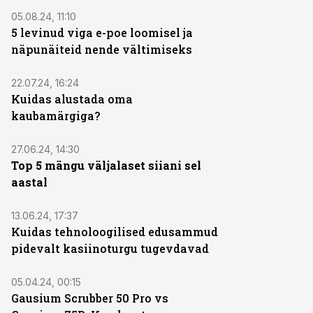
ST
05.08.24, 11:10
5 levinud viga e-poe loomisel ja
näpunäiteid nende vältimiseks
ST
22.07.24, 16:24
Kuidas alustada oma
kaubamärgiga?
ST
27.06.24, 14:30
Top 5 mängu väljalaset siiani sel
aastal
ST
13.06.24, 17:37
Kuidas tehnoloogilised edusammud
pidevalt kasiinoturgu tugevdavad
ST
05.04.24, 00:15
Gausium Scrubber 50 Pro vs