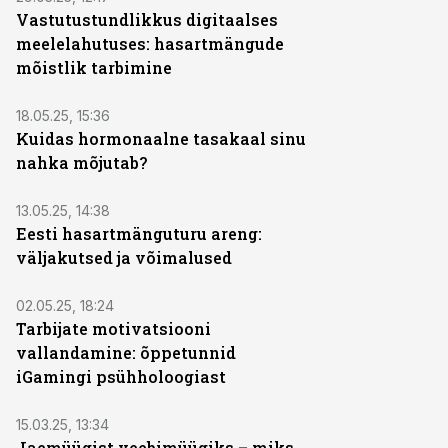
Vastutustundlikkus digitaalses
meelelahutuses: hasartmängude
mõistlik tarbimine
ST
18.05.25, 15:36
Kuidas hormonaalne tasakaal sinu
nahka mõjutab?
ST
13.05.25, 14:38
Eesti hasartmänguturu areng:
väljakutsed ja võimalused
ST
02.05.25, 18:24
Tarbijate motivatsiooni
vallandamine: õppetunnid
iGamingi psühholoogiast
ST
15.03.25, 13:34
Jaemüügist veebimüügiks – miks