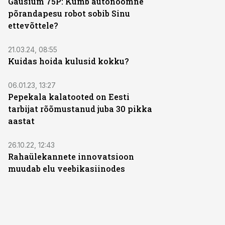
Gausium 75P: Kumb autonoomne
põrandapesu robot sobib Sinu
ettevõttele?
ST
21.03.24, 08:55
Kuidas hoida kulusid kokku?
ST
06.01.23, 13:27
Pepekala kalatooted on Eesti
tarbijat rõõmustanud juba 30 pikka
aastat
ST
26.10.22, 12:43
Rahaülekannete innovatsioon
muudab elu veebikasiinodes