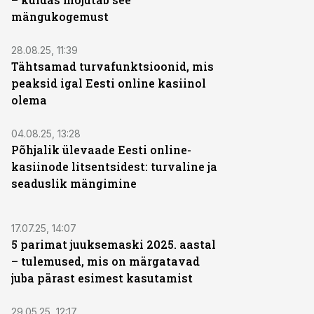
mängukogemust
ST
28.08.25, 11:39
Tähtsamad turvafunktsioonid, mis
peaksid igal Eesti online kasiinol
olema
ST
04.08.25, 13:28
Põhjalik ülevaade Eesti online-
kasiinode litsentsidest: turvaline ja
seaduslik mängimine
ST
17.07.25, 14:07
5 parimat juuksemaski 2025. aastal
– tulemused, mis on märgatavad
juba pärast esimest kasutamist
ST
29.05.25, 12:17