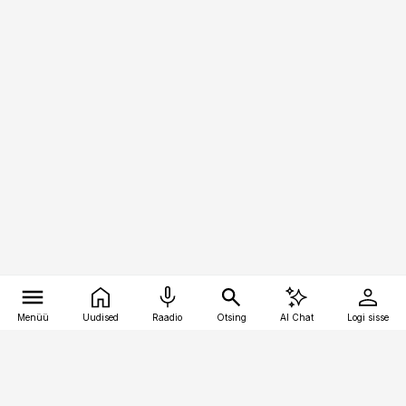
Menüü
Uudised
Raadio
Otsing
AI Chat
Logi sisse
Vana-Lõuna 39/1, 19094 Tallinn