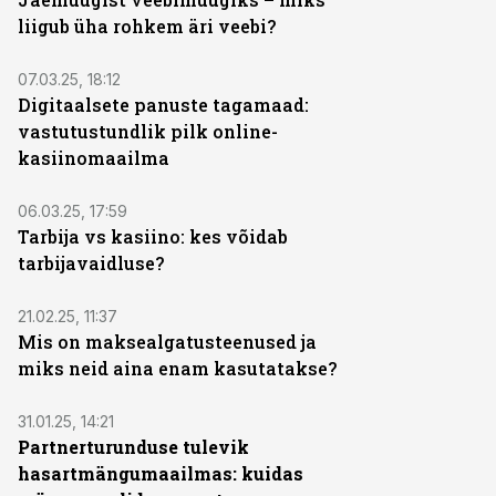
liigub üha rohkem äri veebi?
ST
07.03.25, 18:12
Digitaalsete panuste tagamaad:
vastutustundlik pilk online-
kasiinomaailma
ST
06.03.25, 17:59
Tarbija vs kasiino: kes võidab
tarbijavaidluse?
ST
21.02.25, 11:37
Mis on maksealgatusteenused ja
miks neid aina enam kasutatakse?
ST
31.01.25, 14:21
Partnerturunduse tulevik
hasartmängumaailmas: kuidas