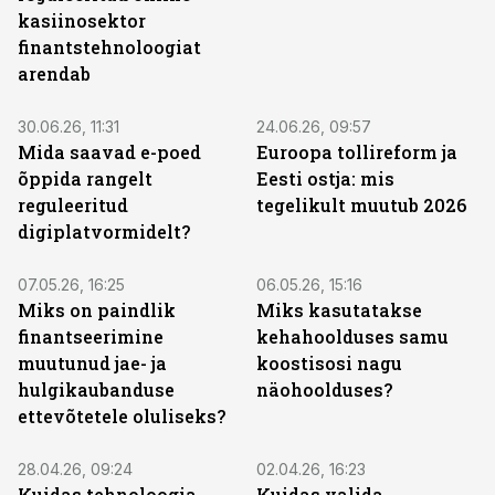
kasiinosektor
finantstehnoloogiat
arendab
ST
ST
30.06.26, 11:31
24.06.26, 09:57
Mida saavad e-poed
Euroopa tollireform ja
õppida rangelt
Eesti ostja: mis
reguleeritud
tegelikult muutub 2026
digiplatvormidelt?
ST
ST
07.05.26, 16:25
06.05.26, 15:16
Miks on paindlik
Miks kasutatakse
finantseerimine
kehahoolduses samu
muutunud jae- ja
koostisosi nagu
hulgikaubanduse
näohoolduses?
ettevõtetele oluliseks?
ST
ST
28.04.26, 09:24
02.04.26, 16:23
Kuidas tehnoloogia
Kuidas valida