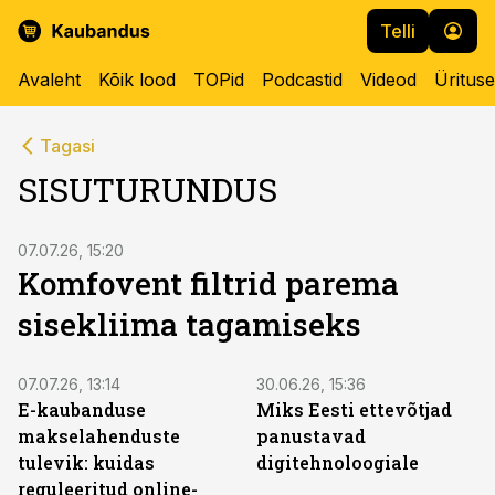
Telli
Avaleht
Kõik lood
TOPid
Podcastid
Videod
Üritus
Tagasi
SISUTURUNDUS
ST
07.07.26, 15:20
Komfovent filtrid parema
sisekliima tagamiseks
ST
ST
07.07.26, 13:14
30.06.26, 15:36
E-kaubanduse
Miks Eesti ettevõtjad
makselahenduste
panustavad
tulevik: kuidas
digitehnoloogiale
reguleeritud online-