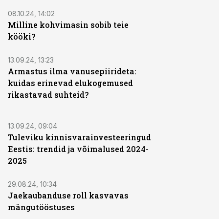
ST
08.10.24, 14:02
Milline kohvimasin sobib teie
kööki?
ST
13.09.24, 13:23
Armastus ilma vanusepiirideta:
kuidas erinevad elukogemused
rikastavad suhteid?
ST
13.09.24, 09:04
Tuleviku kinnisvarainvesteeringud
Eestis: trendid ja võimalused 2024-
2025
ST
29.08.24, 10:34
Jaekaubanduse roll kasvavas
mängutööstuses