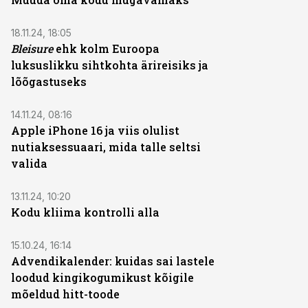
ST
18.11.24, 18:05
Bleisure
ehk kolm Euroopa
luksuslikku sihtkohta ärireisiks ja
lõõgastuseks
ST
14.11.24, 08:16
Apple iPhone 16 ja viis olulist
nutiaksessuaari, mida talle seltsi
valida
ST
13.11.24, 10:20
Kodu kliima kontrolli alla
ST
15.10.24, 16:14
Advendikalender: kuidas sai lastele
loodud kingikogumikust kõigile
mõeldud hitt-toode