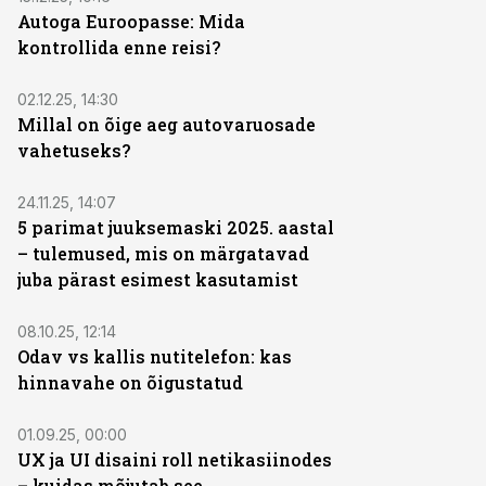
Autoga Euroopasse: Mida
kontrollida enne reisi?
ST
02.12.25, 14:30
Millal on õige aeg autovaruosade
vahetuseks?
ST
24.11.25, 14:07
5 parimat juuksemaski 2025. aastal
– tulemused, mis on märgatavad
juba pärast esimest kasutamist
ST
08.10.25, 12:14
Odav vs kallis nutitelefon: kas
hinnavahe on õigustatud
ST
01.09.25, 00:00
UX ja UI disaini roll netikasiinodes
– kuidas mõjutab see