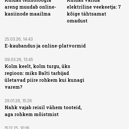
areng muudab online-
elektriline veekeetja: 7
kasiinode maailma
kõige tähtsamat
omadust
ST
25.03.26, 14:43
E-kaubandus ja online-platvormid
ST
09.03.26, 13:45
Kolm keelt, kolm turgu, üks
regioon: miks Balti tarbijad
ületavad piire rohkem kui kunagi
varem?
ST
29.01.26, 15:26
Nahk vajab reisil vähem tooteid,
aga rohkem mõistmist
ST
15.12.25, 10:16