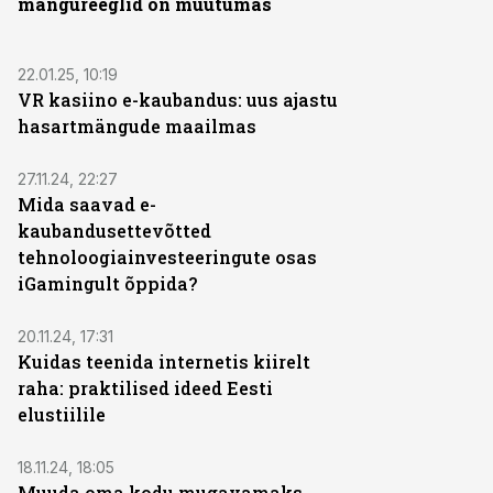
mängureeglid on muutumas
ST
22.01.25, 10:19
VR kasiino e-kaubandus: uus ajastu
hasartmängude maailmas
ST
27.11.24, 22:27
Mida saavad e-
kaubandusettevõtted
tehnoloogiainvesteeringute osas
iGamingult õppida?
ST
20.11.24, 17:31
Kuidas teenida internetis kiirelt
raha: praktilised ideed Eesti
elustiilile
ST
18.11.24, 18:05
Muuda oma kodu mugavamaks