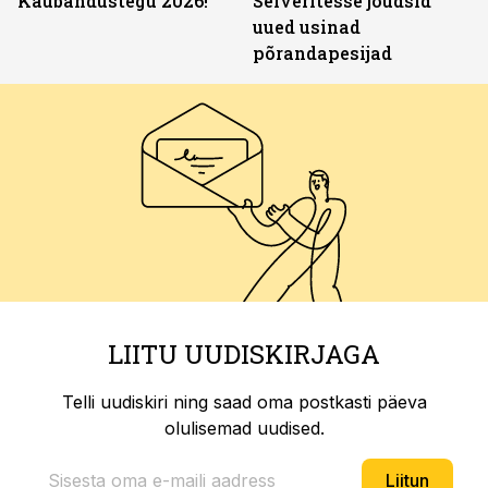
Kaubandustegu 2026!
Selveritesse jõudsid
uued usinad
põrandapesijad
LIITU UUDISKIRJAGA
Telli uudiskiri ning saad oma postkasti päeva
olulisemad uudised.
Liitun