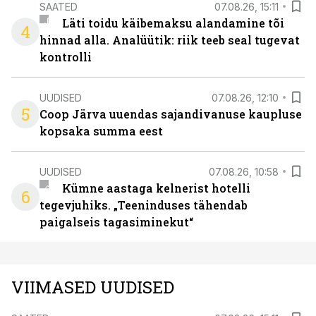
SAATED
07.08.26, 15:11
Läti toidu käibemaksu alandamine tõi
4
hinnad alla. Analüütik: riik teeb seal tugevat
kontrolli
UUDISED
07.08.26, 12:10
5
Coop Järva uuendas sajandivanuse kaupluse
kopsaka summa eest
UUDISED
07.08.26, 10:58
Kümne aastaga kelnerist hotelli
6
tegevjuhiks. „Teeninduses tähendab
paigalseis tagasiminekut“
VIIMASED UUDISED