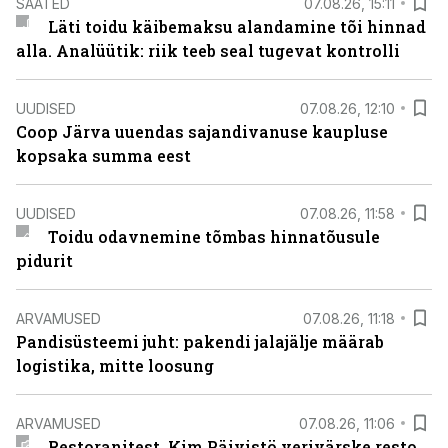
SAATED
07.08.26, 15:11
Läti toidu käibemaksu alandamine tõi hinnad
alla. Analüütik: riik teeb seal tugevat kontrolli
UUDISED
07.08.26, 12:10
Coop Järva uuendas sajandivanuse kaupluse
kopsaka summa eest
UUDISED
07.08.26, 11:58
Toidu odavnemine tõmbas hinnatõusule
pidurit
ARVAMUSED
07.08.26, 11:18
Pandisüsteemi juht: pakendi jalajälje määrab
logistika, mitte loosung
ARVAMUSED
07.08.26, 11:06
Restoranitest. Kim Päivistö verivärske resto