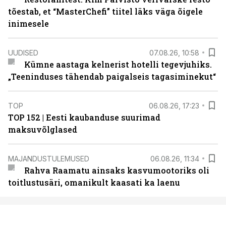
tõestab, et “MasterChefi” tiitel läks väga õigele
inimesele
UUDISED
07.08.26, 10:58
Kümne aastaga kelnerist hotelli tegevjuhiks.
„Teeninduses tähendab paigalseis tagasiminekut“
TOP
06.08.26, 17:23
TOP 152 | Eesti kaubanduse suurimad
maksuvõlglased
MAJANDUSTULEMUSED
06.08.26, 11:34
Rahva Raamatu ainsaks kasvumootoriks oli
toitlustusäri, omanikult kaasati ka laenu