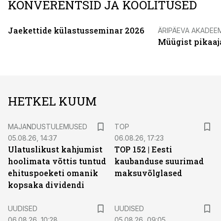
KONVERENTSID JA KOOLITUSED
Jaekettide külastusseminar 2026
ÄRIPÄEVA AKADEE
Müügist pikaaj
HETKEL KUUM
MAJANDUSTULEMUSED
TOP
05.08.26, 14:37
06.08.26, 17:23
Ulatuslikust kahjumist
TOP 152 | Eesti
hoolimata võttis tuntud
kaubanduse suurimad
ehituspoeketi omanik
maksuvõlglased
kopsaka dividendi
UUDISED
UUDISED
06.08.26, 10:28
05.08.26, 09:05