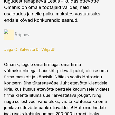
lugudest tänapäeva Eestis - kuidas ettevõtte
Omanik on omale töötajaid valides, neid
usaldades ja neile palka makstes vastutasuks
endale kõvad konkurendid saanud.
Äripäev
Jaga
Salvesta
Vihja
Omanik, tegele oma firmaga, oma firma
võtmeklientidega, hoia kätt pidevalt pulsil, ole ise oma
firma maskott ja kõneisik. Näiteks saatis Hotronicu
kontserni ühe tütarettevõtte Juht ettevõtte klientidele
kirja, kus kutsus ettevõtte peatsele kadumisele viidates
firma kliente liituma uue "arvestatava jõuga". Ning
nagu sellest veel vähe oleks, viis ta kohtusse ka oma
juhitava ettevõtte pankrotiavalduse! Hotronic hindab
igakuiseks kahjuks umbes 200 000 krooni, lisaks