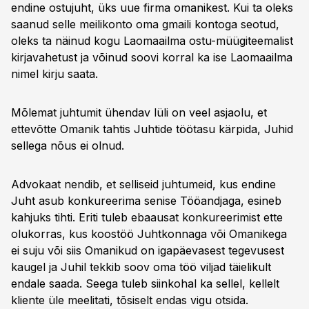
endine ostujuht, üks uue firma omanikest. Kui ta oleks
saanud selle meilikonto oma gmaili kontoga seotud,
oleks ta näinud kogu Laomaailma ostu-müügiteemalist
kirjavahetust ja võinud soovi korral ka ise Laomaailma
nimel kirju saata.
Mõlemat juhtumit ühendav lüli on veel asjaolu, et
ettevõtte Omanik tahtis Juhtide töötasu kärpida, Juhid
sellega nõus ei olnud.
Advokaat nendib, et selliseid juhtumeid, kus endine
Juht asub konkureerima senise Tööandjaga, esineb
kahjuks tihti. Eriti tuleb ebaausat konkureerimist ette
olukorras, kus koostöö Juhtkonnaga või Omanikega
ei suju või siis Omanikud on igapäevasest tegevusest
kaugel ja Juhil tekkib soov oma töö viljad täielikult
endale saada. Seega tuleb siinkohal ka sellel, kellelt
kliente üle meelitati, tõsiselt endas vigu otsida.