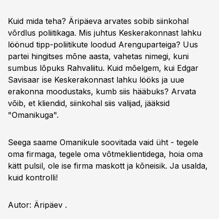
Kuid mida teha? Äripäeva arvates sobib siinkohal
võrdlus poliitikaga. Mis juhtus Keskerakonnast lahku
löönud tipp-poliitikute loodud Arenguparteiga? Uus
partei hingitses mõne aasta, vahetas nimegi, kuni
sumbus lõpuks Rahvaliitu. Kuid mõelgem, kui Edgar
Savisaar ise Keskerakonnast lahku lööks ja uue
erakonna moodustaks, kumb siis hääbuks? Arvata
võib, et kliendid, siinkohal siis valijad, jääksid
"Omanikuga".
Seega saame Omanikule soovitada vaid üht - tegele
oma firmaga, tegele oma võtmeklientidega, hoia oma
kätt pulsil, ole ise firma maskott ja kõneisik. Ja usalda,
kuid kontrolli!
Autor: Äripäev .