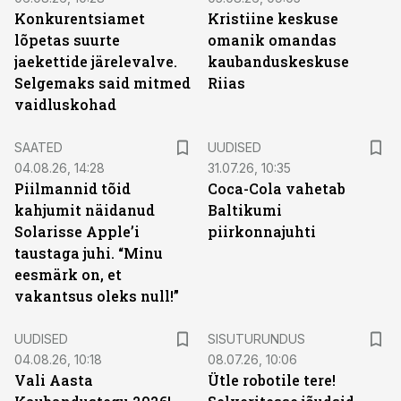
Konkurentsiamet
Kristiine keskuse
lõpetas suurte
omanik omandas
jaekettide järelevalve.
kaubanduskeskuse
Selgemaks said mitmed
Riias
vaidluskohad
SAATED
UUDISED
04.08.26, 14:28
31.07.26, 10:35
Piilmannid tõid
Coca-Cola vahetab
kahjumit näidanud
Baltikumi
Solarisse Apple’i
piirkonnajuhti
taustaga juhi. “Minu
eesmärk on, et
vakantsus oleks null!”
ST
UUDISED
SISUTURUNDUS
04.08.26, 10:18
08.07.26, 10:06
Vali Aasta
Ütle robotile tere!