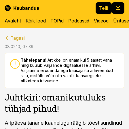
Telli
Avaleht
Kõik lood
TOPid
Podcastid
Videod
Üritus
cebook
cebook
Tagasi
Twitter)
Twitter)
08.02.10, 07:39
kedIn
kedIn
Tähelepanu!
Artikkel on enam kui 5 aastat vana
ning kuulub väljaande digitaalsesse arhiivi.
ail
ail
Väljaanne ei uuenda ega kaasajasta arhiveeritud
sisu, mistõttu võib olla vajalik kaasaegsete
k
k
allikatega tutvumine
Juhtkiri: omanikutuluks
tühjad pihud!
Äripäeva tänane kaanelugu räägib tõestisündinud