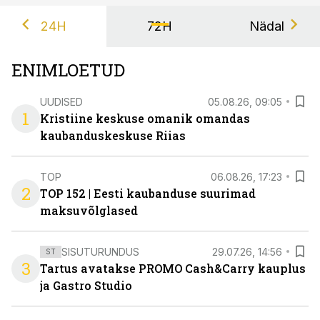
24H
72H
Nädal
ENIMLOETUD
UUDISED
05.08.26, 09:05
1
Kristiine keskuse omanik omandas
kaubanduskeskuse Riias
TOP
06.08.26, 17:23
2
TOP 152 | Eesti kaubanduse suurimad
maksuvõlglased
SISUTURUNDUS
29.07.26, 14:56
ST
3
Tartus avatakse PROMO Cash&Carry kauplus
ja Gastro Studio