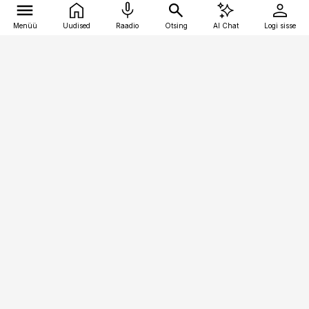
Menüü
Uudised
Raadio
Otsing
AI Chat
Logi sisse
Vana-Lõuna 39/1, 19094 Tallinn
(+372) 667 0111
kaubandus@kaubandus.ee
Telli
Reklaam
Firmast
Sisu kasutamisõigused
Ajakirjaniku
eetikakoodeks
Üldtingimused
Privaatsustingimused
Küpsiste poliitika
KKK
Eesti Meediaettevõtete
Eelistuste haldamine
Liit