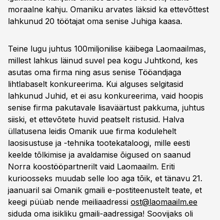
moraalne kahju. Omaniku arvates läksid ka ettevõttest
lahkunud 20 töötajat oma senise Juhiga kaasa.
Teine lugu juhtus 100miljonilise käibega Laomaailmas,
millest lahkus läinud suvel pea kogu Juhtkond, kes
asutas oma firma ning asus senise Tööandjaga
lihtlabaselt konkureerima. Kui alguses selgitasid
lahkunud Juhid, et ei asu konkureerima, vaid hoopis
senise firma pakutavale lisaväärtust pakkuma, juhtus
siiski, et ettevõtete huvid peatselt ristusid. Halva
üllatusena leidis Omanik uue firma kodulehelt
laosisustuse ja -tehnika tootekataloogi, mille eesti
keelde tõlkimise ja avaldamise õigused on saanud
Norra koostööpartnerilt vaid Laomaailm. Eriti
kurioosseks muudab selle loo aga tõik, et tänavu 21.
jaanuaril sai Omanik gmaili e-postiteenustelt teate, et
keegi püüab nende meiliaadressi
ost@laomaailm.ee
siduda oma isikliku gmaili-aadressiga! Soovijaks oli