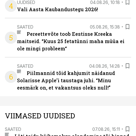
UUDISED
04.08.26, 10:18
4
Vali Aasta Kaubandustegu 2026!
SAATED
05.08.26, 15:38
Pereettevõte toob Eestisse Kreeka
5
maitseid. “Kuus 25 fetatünni maha müüa ei
ole mingi probleem“
SAATED
04.08.26, 14:28
Piilmannid tõid kahjumit näidanud
6
Solarisse Apple’i taustaga juhi. “Minu
eesmärk on, et vakantsus oleks null!”
VIIMASED UUDISED
SAATED
07.08.26, 15:11