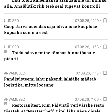
Läti toidu käibemaksu alandamine tõi hinnad
alla. Analüütik: riik teeb seal tugevat kontrolli
UUDISED
07.08.26, 12:10
Coop Järva uuendas sajandivanuse kaupluse
kopsaka summa eest
UUDISED
07.08.26, 11:58
Toidu odavnemine tõmbas hinnatõusule
pidurit
ARVAMUSED
07.08.26, 11:18
Pandisüsteemi juht: pakendi jalajälje määrab
logistika, mitte loosung
ARVAMUSED
07.08.26, 11:06
Restoranitest. Kim Päivistö verivärske resto
tõestab, et “MasterChefi” tiitel läks väga õigele