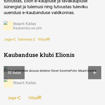
tutvustas, Elion e-kaupluse ja tavakaupluse
sünergiat ja tulemusi ning tutvustas tuleviku
uuendusi e-kaubanduse valdkonnas.
Maarit Kallas
Kaubandus.ee juht
Jaga
Salvesta
Vihja
Kaubanduse klubi Elionis
Elioni eraklientide üksuse direktor Silver Soomre
Foto:
Maarit Eerme
15 fotot
Maarit Kallas
Jaga
Vihja