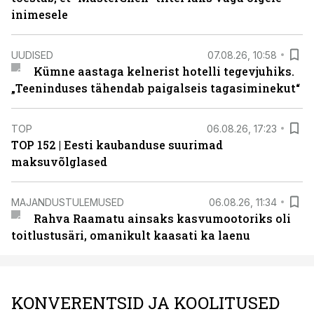
inimesele
UUDISED
07.08.26, 10:58
Kümne aastaga kelnerist hotelli tegevjuhiks.
„Teeninduses tähendab paigalseis tagasiminekut“
TOP
06.08.26, 17:23
TOP 152 | Eesti kaubanduse suurimad
maksuvõlglased
MAJANDUSTULEMUSED
06.08.26, 11:34
Rahva Raamatu ainsaks kasvumootoriks oli
toitlustusäri, omanikult kaasati ka laenu
KONVERENTSID JA KOOLITUSED