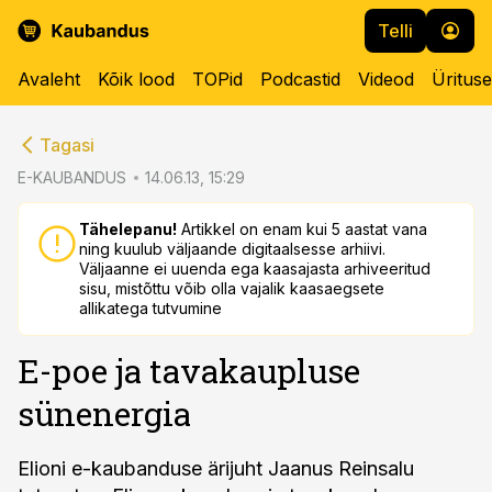
Telli
Avaleht
Kõik lood
TOPid
Podcastid
Videod
Üritus
cebook
cebook
Tagasi
Twitter)
Twitter)
E-KAUBANDUS
14.06.13, 15:29
kedIn
kedIn
Tähelepanu!
Artikkel on enam kui 5 aastat vana
ning kuulub väljaande digitaalsesse arhiivi.
ail
ail
Väljaanne ei uuenda ega kaasajasta arhiveeritud
sisu, mistõttu võib olla vajalik kaasaegsete
k
k
allikatega tutvumine
E-poe ja tavakaupluse
sünenergia
Elioni e-kaubanduse ärijuht Jaanus Reinsalu