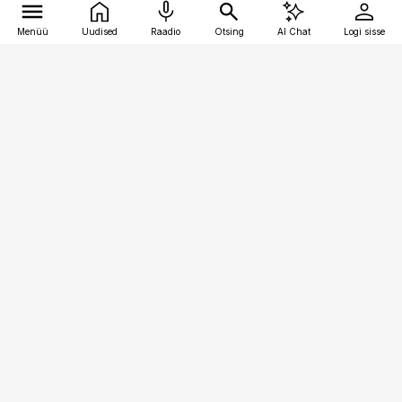
Menüü
Uudised
Raadio
Otsing
AI Chat
Logi sisse
Vana-Lõuna 39/1, 19094 Tallinn
(+372) 667 0111
kaubandus@kaubandus.ee
Telli
Reklaam
Firmast
Sisu kasutamisõigused
Ajakirjaniku
eetikakoodeks
Üldtingimused
Privaatsustingimused
Küpsiste poliitika
KKK
Eesti Meediaettevõtete
Eelistuste haldamine
Liit