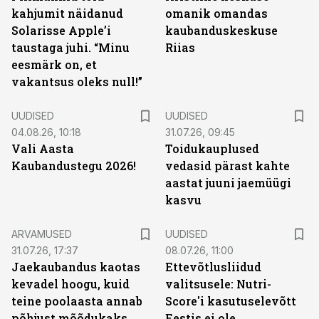
kahjumit näidanud
omanik omandas
Solarisse Apple’i
kaubanduskeskuse
taustaga juhi. “Minu
Riias
eesmärk on, et
vakantsus oleks null!”
UUDISED
UUDISED
04.08.26, 10:18
31.07.26, 09:45
Vali Aasta
Toidukauplused
Kaubandustegu 2026!
vedasid pärast kahte
aastat juuni jaemüügi
kasvu
ARVAMUSED
UUDISED
31.07.26, 17:37
08.07.26, 11:00
Jaekaubandus kaotas
Ettevõtlusliidud
kevadel hoogu, kuid
valitsusele: Nutri-
teine poolaasta annab
Score'i kasutuselevõtt
põhjust mõõdukaks
Eestis ei ole