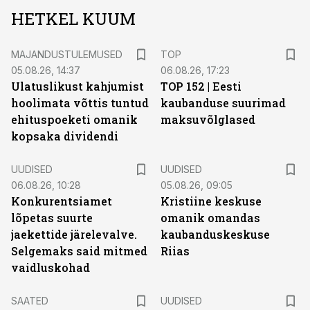
HETKEL KUUM
MAJANDUSTULEMUSED
TOP
05.08.26, 14:37
06.08.26, 17:23
Ulatuslikust kahjumist
TOP 152 | Eesti
hoolimata võttis tuntud
kaubanduse suurimad
ehituspoeketi omanik
maksuvõlglased
kopsaka dividendi
UUDISED
UUDISED
06.08.26, 10:28
05.08.26, 09:05
Konkurentsiamet
Kristiine keskuse
lõpetas suurte
omanik omandas
jaekettide järelevalve.
kaubanduskeskuse
Selgemaks said mitmed
Riias
vaidluskohad
SAATED
UUDISED