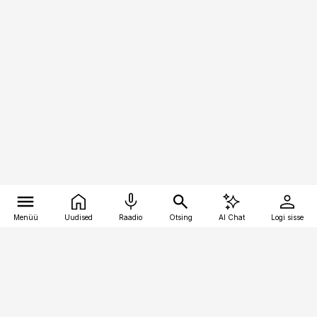
Menüü
Uudised
Raadio
Otsing
AI Chat
Logi sisse
Vana-Lõuna 39/1, 19094 Tallinn
(+372) 667 0111