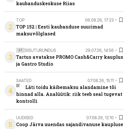
kaubanduskeskuse Riias
TOP
06.08.26, 17:23
2
TOP 152 | Eesti kaubanduse suurimad
maksuvõlglased
SISUTURUNDUS
29.07.26, 14:56
ST
3
Tartus avatakse PROMO Cash&Carry kauplus
ja Gastro Studio
SAATED
07.08.26, 15:11
Läti toidu käibemaksu alandamine tõi
4
hinnad alla. Analüütik: riik teeb seal tugevat
kontrolli
UUDISED
07.08.26, 12:10
5
Coop Järva uuendas sajandivanuse kaupluse