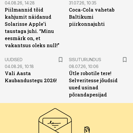
04.08.26, 14:28
31.07.26, 10:35
Piilmannid tõid
Coca-Cola vahetab
kahjumit näidanud
Baltikumi
Solarisse Apple’i
piirkonnajuhti
taustaga juhi. “Minu
eesmärk on, et
vakantsus oleks null!”
ST
UUDISED
SISUTURUNDUS
04.08.26, 10:18
08.07.26, 10:06
Vali Aasta
Ütle robotile tere!
Kaubandustegu 2026!
Selveritesse jõudsid
uued usinad
põrandapesijad