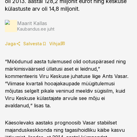
oli 2013. aastal 128,2 miljonit eurot ning keskuse
külastuste arv oli 14,8 miljonit.
Maarit Kallas
Kaubandus.ee juht
Jaga
Salvesta
Vihja
“Möödunud aasta tulemused olid ootuspärased ning
märkimisväärseid üllatusi aset ei leidnud,”
kommenteeris Viru Keskuse juhatuse liige Ants Vasar.
“Viimase kvartali hooajakaupade müügitulemusi
mõjutas selgelt pikale veninud meeldiv sügisilm, kuid
Viru Keskuse külastajate arvule see mõju ei
avaldanud,“ lisas ta.
Käesolevaks aastaks prognoosib Vasar stabiilset
majanduskeskkonda ning tagasihoidliku käibe kasvu