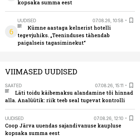
kopsaka summa eest
UUDISED
07.08.26, 10:58
Kümne aastaga kelnerist hotelli
6
tegevjuhiks. „Teeninduses tähendab
paigalseis tagasiminekut“
VIIMASED UUDISED
SAATED
07.08.26, 15:11
Läti toidu käibemaksu alandamine tõi hinnad
alla. Analüütik: riik teeb seal tugevat kontrolli
UUDISED
07.08.26, 12:10
Coop Järva uuendas sajandivanuse kaupluse
kopsaka summa eest