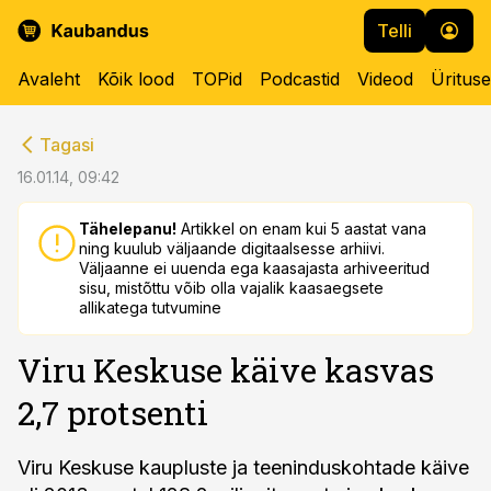
Telli
Avaleht
Kõik lood
TOPid
Podcastid
Videod
Üritus
cebook
cebook
Tagasi
Twitter)
Twitter)
16.01.14, 09:42
kedIn
kedIn
Tähelepanu!
Artikkel on enam kui 5 aastat vana
ning kuulub väljaande digitaalsesse arhiivi.
ail
ail
Väljaanne ei uuenda ega kaasajasta arhiveeritud
sisu, mistõttu võib olla vajalik kaasaegsete
k
k
allikatega tutvumine
Viru Keskuse käive kasvas
2,7 protsenti
Viru Keskuse kaupluste ja teeninduskohtade käive