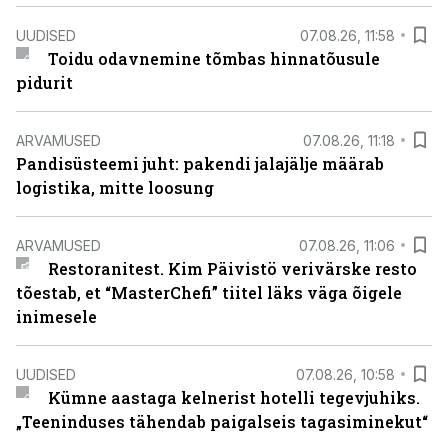
UUDISED
07.08.26, 11:58
Toidu odavnemine tõmbas hinnatõusule
pidurit
ARVAMUSED
07.08.26, 11:18
Pandisüsteemi juht: pakendi jalajälje määrab
logistika, mitte loosung
ARVAMUSED
07.08.26, 11:06
Restoranitest. Kim Päivistö verivärske resto
tõestab, et “MasterChefi” tiitel läks väga õigele
inimesele
UUDISED
07.08.26, 10:58
Kümne aastaga kelnerist hotelli tegevjuhiks.
„Teeninduses tähendab paigalseis tagasiminekut“