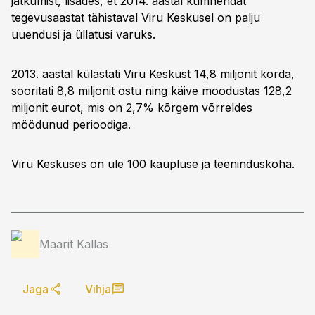
jätkumist, lisades, et 2014. aastal kümnendat
tegevusaastat tähistaval Viru Keskusel on palju
uuendusi ja üllatusi varuks.
2013. aastal külastati Viru Keskust 14,8 miljonit korda,
sooritati 8,8 miljonit ostu ning käive moodustas 128,2
miljonit eurot, mis on 2,7% kõrgem võrreldes
möödunud perioodiga.
Viru Keskuses on üle 100 kaupluse ja teeninduskoha.
Maarit Kallas
Jaga
Vihja