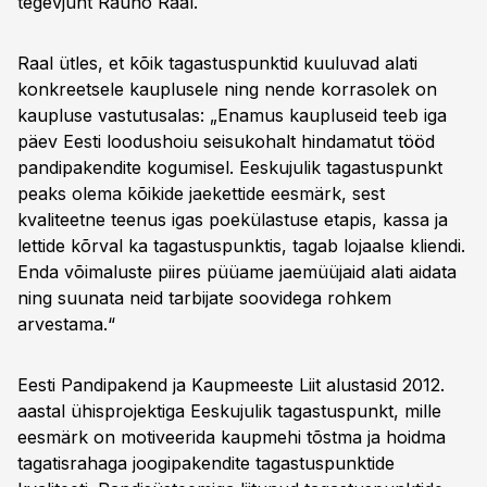
tegevjuht Rauno Raal.
Raal ütles, et kõik tagastuspunktid kuuluvad alati
konkreetsele kauplusele ning nende korrasolek on
kaupluse vastutusalas: „Enamus kaupluseid teeb iga
päev Eesti loodushoiu seisukohalt hindamatut tööd
pandipakendite kogumisel. Eeskujulik tagastuspunkt
peaks olema kõikide jaekettide eesmärk, sest
kvaliteetne teenus igas poekülastuse etapis, kassa ja
lettide kõrval ka tagastuspunktis, tagab lojaalse kliendi.
Enda võimaluste piires püüame jaemüüjaid alati aidata
ning suunata neid tarbijate soovidega rohkem
arvestama.“
Eesti Pandipakend ja Kaupmeeste Liit alustasid 2012.
aastal ühisprojektiga Eeskujulik tagastuspunkt, mille
eesmärk on motiveerida kaupmehi tõstma ja hoidma
tagatisrahaga joogipakendite tagastuspunktide