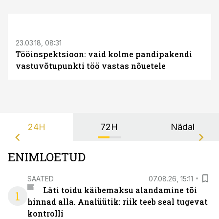
S
23.03.18, 08:31
Tööinspektsioon: vaid kolme pandipakendi
vastuvõtupunkti töö vastas nõuetele
24H
72H
Nädal
ENIMLOETUD
SAATED
07.08.26, 15:11
Läti toidu käibemaksu alandamine tõi
1
hinnad alla. Analüütik: riik teeb seal tugevat
kontrolli