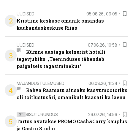
UUDISED
05.08.26, 09:05
2
Kristiine keskuse omanik omandas
kaubanduskeskuse Riias
UUDISED
07.08.26, 10:58
Kümne aastaga kelnerist hotelli
3
tegevjuhiks. „Teeninduses tähendab
paigalseis tagasiminekut“
MAJANDUSTULEMUSED
06.08.26, 11:34
4
Rahva Raamatu ainsaks kasvumootoriks
oli toitlustusäri, omanikult kaasati ka laenu
SISUTURUNDUS
29.07.26, 14:56
ST
5
Tartus avatakse PROMO Cash&Carry kauplus
ja Gastro Studio