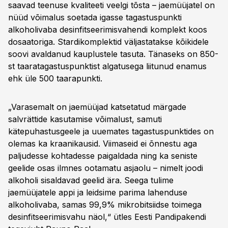
saavad teenuse kvaliteeti veelgi tõsta – jaemüüjatel on
nüüd võimalus soetada igasse tagastuspunkti
alkoholivaba desinfitseerimisvahendi komplekt koos
dosaatoriga. Stardikomplektid väljastatakse kõikidele
soovi avaldanud kauplustele tasuta. Tänaseks on 850-
st taaratagastuspunktist algatusega liitunud enamus
ehk üle 500 taarapunkti.
„Varasemalt on jaemüüjad katsetatud märgade
salvrättide kasutamise võimalust, samuti
kätepuhastusgeele ja uuemates tagastuspunktides on
olemas ka kraanikausid. Viimaseid ei õnnestu aga
paljudesse kohtadesse paigaldada ning ka seniste
geelide osas ilmnes ootamatu asjaolu – nimelt joodi
alkoholi sisaldavad geelid ära. Seega tulime
jaemüüjatele appi ja leidsime parima lahenduse
alkoholivaba, samas 99,9% mikrobitsiidse toimega
desinfitseerimisvahu näol,“ ütles Eesti Pandipakendi