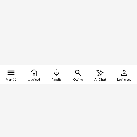
Menüü
Uudised
Raadio
Otsing
AI Chat
Logi sisse
Vana-Lõuna 39/1, 19094 Tallinn
(+372) 667 0111
kaubandus@kaubandus.ee