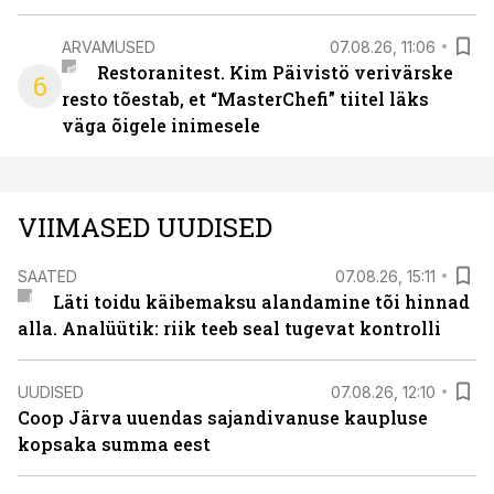
ARVAMUSED
07.08.26, 11:06
Restoranitest. Kim Päivistö verivärske
6
resto tõestab, et “MasterChefi” tiitel läks
väga õigele inimesele
VIIMASED UUDISED
SAATED
07.08.26, 15:11
Läti toidu käibemaksu alandamine tõi hinnad
alla. Analüütik: riik teeb seal tugevat kontrolli
UUDISED
07.08.26, 12:10
Coop Järva uuendas sajandivanuse kaupluse
kopsaka summa eest