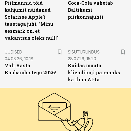
Piilmannid tõid
Coca-Cola vahetab
kahjumit näidanud
Baltikumi
Solarisse Apple’i
piirkonnajuhti
taustaga juhi. “Minu
eesmärk on, et
vakantsus oleks null!”
ST
UUDISED
SISUTURUNDUS
04.08.26, 10:18
28.07.26, 15:20
Vali Aasta
Kuidas muuta
Kaubandustegu 2026!
klienditugi paremaks
ka ilma AI-ta