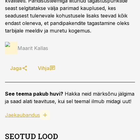
kvaliteeti. Pandisüsteemiga liitunud tagastuspunktide
seast selgitatakse välja parimad kauplused, kes
seadusest tulenevale kohustusele lisaks teevad kõik
endast oleneva, et pandipakendite tagastamine oleks
tarbijale meeldiv ja muretu kogemus.
Maarit Kallas
Jaga
Vihja
See teema pakub huvi?
Hakka neid märksõnu jälgima
ja saad alati teavituse, kui sel teemal ilmub midagi uut!
Jaekaubandus
SEOTUD LOOD