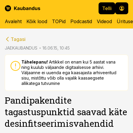
Telli
Avaleht
Kõik lood
TOPid
Podcastid
Videod
Üritus
cebook
cebook
Tagasi
Twitter)
Twitter)
JAEKAUBANDUS
16.06.15, 10:45
kedIn
kedIn
Tähelepanu!
Artikkel on enam kui 5 aastat vana
ning kuulub väljaande digitaalsesse arhiivi.
ail
ail
Väljaanne ei uuenda ega kaasajasta arhiveeritud
sisu, mistõttu võib olla vajalik kaasaegsete
k
k
allikatega tutvumine
Pandipakendite
tagastuspunktid saavad käte
desinfitseerimisvahendid