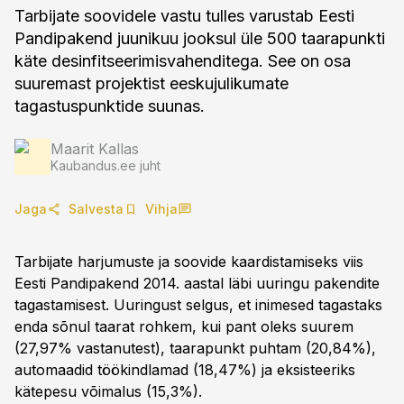
Tarbijate soovidele vastu tulles varustab Eesti
Pandipakend juunikuu jooksul üle 500 taarapunkti
käte desinfitseerimisvahenditega. See on osa
suuremast projektist eeskujulikumate
tagastuspunktide suunas.
Maarit Kallas
Kaubandus.ee juht
Jaga
Salvesta
Vihja
Tarbijate harjumuste ja soovide kaardistamiseks viis
Eesti Pandipakend 2014. aastal läbi uuringu pakendite
tagastamisest. Uuringust selgus, et inimesed tagastaks
enda sõnul taarat rohkem, kui pant oleks suurem
(27,97% vastanutest), taarapunkt puhtam (20,84%),
automaadid töökindlamad (18,47%) ja eksisteeriks
kätepesu võimalus (15,3%).