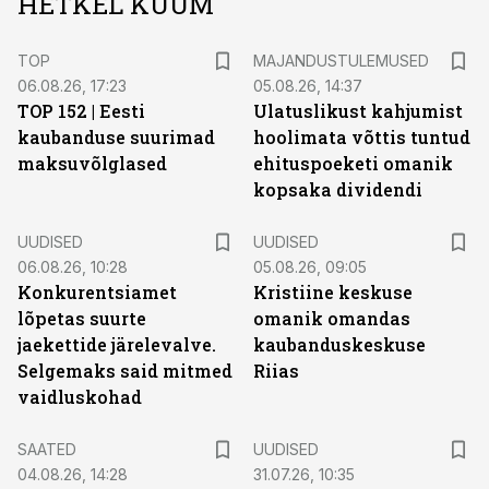
HETKEL KUUM
TOP
MAJANDUSTULEMUSED
06.08.26, 17:23
05.08.26, 14:37
TOP 152 | Eesti
Ulatuslikust kahjumist
kaubanduse suurimad
hoolimata võttis tuntud
maksuvõlglased
ehituspoeketi omanik
kopsaka dividendi
UUDISED
UUDISED
06.08.26, 10:28
05.08.26, 09:05
Konkurentsiamet
Kristiine keskuse
lõpetas suurte
omanik omandas
jaekettide järelevalve.
kaubanduskeskuse
Selgemaks said mitmed
Riias
vaidluskohad
SAATED
UUDISED
04.08.26, 14:28
31.07.26, 10:35