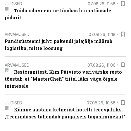
UUDISED
07.08.26, 11:58
Toidu odavnemine tõmbas hinnatõusule
pidurit
ARVAMUSED
07.08.26, 11:18
Pandisüsteemi juht: pakendi jalajälje määrab
logistika, mitte loosung
ARVAMUSED
07.08.26, 11:06
Restoranitest. Kim Päivistö verivärske resto
tõestab, et “MasterChefi” tiitel läks väga õigele
inimesele
UUDISED
07.08.26, 10:58
Kümne aastaga kelnerist hotelli tegevjuhiks.
„Teeninduses tähendab paigalseis tagasiminekut“