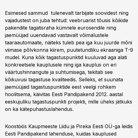
Esimesed sammud tulenevalt tarbijate soovidest ning
vajadustest on juba tehtud: veebruarist tõusis kõikide
pakendite tagatisraha kümnele eurosendile ning
jaemüüjad uuendavad vastavalt võimalustele
taaraautomaate, näiteks tuleb pea iga kuu juurde mõni
viimase põlvkonna kiirem, puutetundliku ekraaniga T-9
mudel. Kuna kõik tagastuspunktid kuuluvad aga alati
konkreetsele kauplusele ning iga kauplus on eri
väärtushinnangute ja suhtumisega, tekitab see
kõikuvusi tagastuse kvaliteedis. Selleks, et suunata
jaemüüjaid tagastuspunktide eest veelgi rohkem
hoolitsema, käivitas Eesti Pandipakend 2012. aastal
eeskujuliku tagastuspunkti projekti, mille üheks jätkuks
on ka kätepuhastuslahendus.
Koostöös Kaupmeeste Liidu ja Pireka Eesti OÜ-ga leidis
Eesti Pandipakend lahenduse, kuidas kauplused