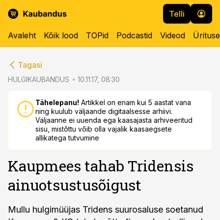
Telli
Avaleht
Kõik lood
TOPid
Podcastid
Videod
Üritus
cebook
cebook
Tagasi
Twitter)
Twitter)
HULGIKAUBANDUS
10.11.17, 08:30
kedIn
kedIn
Tähelepanu!
Artikkel on enam kui 5 aastat vana
ning kuulub väljaande digitaalsesse arhiivi.
ail
ail
Väljaanne ei uuenda ega kaasajasta arhiveeritud
sisu, mistõttu võib olla vajalik kaasaegsete
k
k
allikatega tutvumine
Kaupmees tahab Tridensis
ainuotsustusõigust
Mullu hulgimüüjas Tridens suurosaluse soetanud