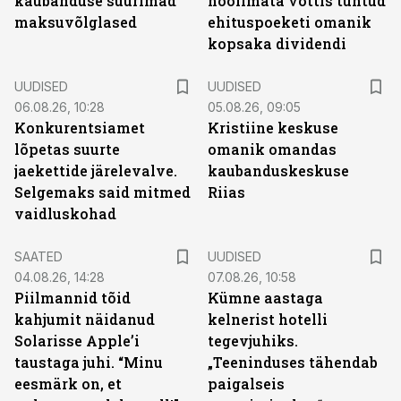
kaubanduse suurimad
hoolimata võttis tuntud
maksuvõlglased
ehituspoeketi omanik
kopsaka dividendi
UUDISED
UUDISED
06.08.26, 10:28
05.08.26, 09:05
Konkurentsiamet
Kristiine keskuse
lõpetas suurte
omanik omandas
jaekettide järelevalve.
kaubanduskeskuse
Selgemaks said mitmed
Riias
vaidluskohad
SAATED
UUDISED
04.08.26, 14:28
07.08.26, 10:58
Piilmannid tõid
Kümne aastaga
kahjumit näidanud
kelnerist hotelli
Solarisse Apple’i
tegevjuhiks.
taustaga juhi. “Minu
„Teeninduses tähendab
eesmärk on, et
paigalseis