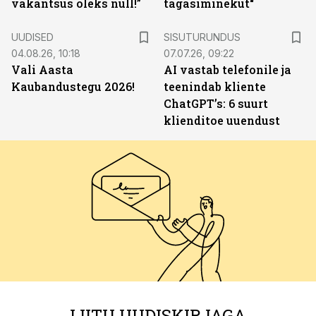
vakantsus oleks null!”
tagasiminekut“
ST
UUDISED
SISUTURUNDUS
04.08.26, 10:18
07.07.26, 09:22
Vali Aasta
AI vastab telefonile ja
Kaubandustegu 2026!
teenindab kliente
ChatGPT’s: 6 suurt
klienditoe uuendust
LIITU UUDISKIRJAGA