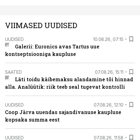
VIIMASED UUDISED
UUDISED
10.08.26, 07:15
Galerii: Euronics avas Tartus uue
kontseptsiooniga kaupluse
SAATED
07.08.26, 15:11
Läti toidu käibemaksu alandamine tõi hinnad
alla. Analüütik: riik teeb seal tugevat kontrolli
UUDISED
07.08.26, 12:10
Coop Järva uuendas sajandivanuse kaupluse
kopsaka summa eest
UUDISED
07.08.26, 11:58