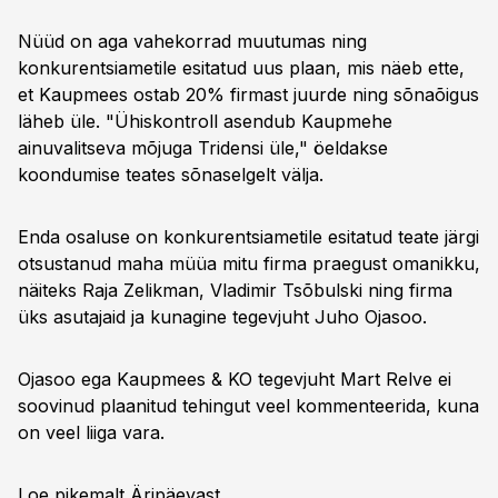
Nüüd on aga vahekorrad muutumas ning
konkurentsiametile esitatud uus plaan, mis näeb ette,
et Kaupmees ostab 20% firmast juurde ning sõnaõigus
läheb üle. "Ühiskontroll asendub Kaupmehe
ainuvalitseva mõjuga Tridensi üle," öeldakse
koondumise teates sõnaselgelt välja.
Enda osaluse on konkurentsiametile esitatud teate järgi
otsustanud maha müüa mitu firma praegust omanikku,
näiteks Raja Zelikman, Vladimir Tsõbulski ning firma
üks asutajaid ja kunagine tegevjuht Juho Ojasoo.
Ojasoo ega Kaupmees & KO tegevjuht Mart Relve ei
soovinud plaanitud tehingut veel kommenteerida, kuna
on veel liiga vara.
Loe pikemalt
Äripäevast.