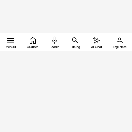
Menüü
Uudised
Raadio
Otsing
AI Chat
Logi sisse
Vana-Lõuna 39/1, 19094 Tallinn
(+372) 667 0111
kaubandus@kaubandus.ee
Telli
Reklaam
Firmast
Sisu kasutamisõigused
Ajakirjaniku