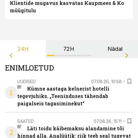
Klientide mugavus kasvatas Kaupmees & Ko
müügitulu
24H
72H
Nädal
ENIMLOETUD
UUDISED
07.08.26, 10:58
Kümne aastaga kelnerist hotelli
1
tegevjuhiks. „Teeninduses tähendab
paigalseis tagasiminekut“
SAATED
07.08.26, 15:11
Läti toidu käibemaksu alandamine tõi
2
hinnad alla. Analüütik: riik teeb seal tugevat