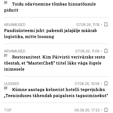
Toidu odavnemine tõmbas hinnatõusule
pidurit
ARVAMUSED
07.08.26, 11:18
Pandisüsteemi juht: pakendi jalajälje määrab
logistika, mitte loosung
ARVAMUSED
07.08.26, 11:06
Restoranitest. Kim Päivistö verivärske resto
tõestab, et “MasterChefi” tiitel läks väga õigele
inimesele
UUDISED
07.08.26, 10:58
Kümne aastaga kelnerist hotelli tegevjuhiks.
„Teeninduses tähendab paigalseis tagasiminekut“
TOP
06.08.26, 17:23