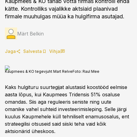
Kaupmees & KO tahab võtta firmas kontrolli enda
kätte. Kontrolliks vajalikke aktsiaid plaanivad
firmale muuhulgas müüa ka hulgifirma asutajad.
Märt Belkin
Jaga
Salvesta
Vihja
Kaupmees & KO tegevjuht Mart Relve
Foto:
Raul Mee
Kaks hulgituru suurtegijat alustasid koostööd eelmise
aasta lõpus, kui Kaupmees Tridensis 51% osaluse
omandas. Siis aga reguleeris seniste ning uute
omanike vahel suhteid investeerimisleping. Selle järgi
kuulus Kaupmehele küll tehniliselt enamusosalus, ent
strateegilisi otsuseid said siiski teha vaid kõik
aktsionärid üheskoos.