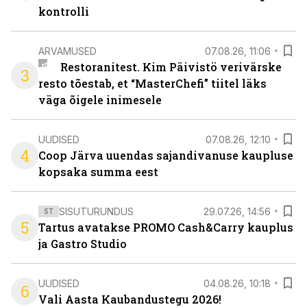
kontrolli
ARVAMUSED
07.08.26, 11:06
Restoranitest. Kim Päivistö verivärske
3
resto tõestab, et “MasterChefi” tiitel läks
väga õigele inimesele
UUDISED
07.08.26, 12:10
4
Coop Järva uuendas sajandivanuse kaupluse
kopsaka summa eest
SISUTURUNDUS
29.07.26, 14:56
ST
5
Tartus avatakse PROMO Cash&Carry kauplus
ja Gastro Studio
UUDISED
04.08.26, 10:18
6
Vali Aasta Kaubandustegu 2026!