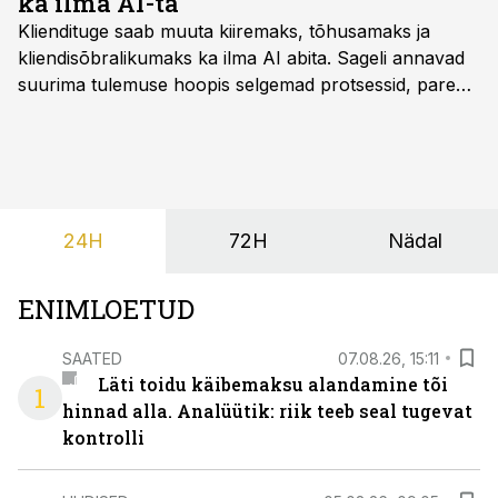
ka ilma AI-ta
Kliendituge saab muuta kiiremaks, tõhusamaks ja
kliendisõbralikumaks ka ilma AI abita. Sageli annavad
suurima tulemuse hoopis selgemad protsessid, parem
iseteenindus, nutikad automatiseerimised ja õigel ajal
jagatud info.
24H
72H
Nädal
ENIMLOETUD
SAATED
07.08.26, 15:11
Läti toidu käibemaksu alandamine tõi
1
hinnad alla. Analüütik: riik teeb seal tugevat
kontrolli