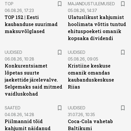
TOP
MAJANDUSTULEMUSED
06.08.26, 17:23
05.08.26, 14:37
TOP 152 | Eesti
Ulatuslikust kahjumist
kaubanduse suurimad
hoolimata võttis tuntud
maksuvõlglased
ehituspoeketi omanik
kopsaka dividendi
UUDISED
UUDISED
06.08.26, 10:28
05.08.26, 09:05
Konkurentsiamet
Kristiine keskuse
lõpetas suurte
omanik omandas
jaekettide järelevalve.
kaubanduskeskuse
Selgemaks said mitmed
Riias
vaidluskohad
SAATED
UUDISED
04.08.26, 14:28
31.07.26, 10:35
Piilmannid tõid
Coca-Cola vahetab
kahjumit näidanud
Baltikumi