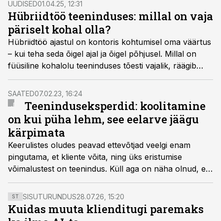
UUDISED
01.04.25, 12:31
mis on inspireeritud klienditeenindusest ja müügitööst,
Hübriidtöö teeninduses: millal on vaja
aga mida saab edukalt rakendada ka igapäevaelus –
päriselt kohal olla?
suhtlemisel sõprade, pereliikmete või kolleegidega.
Hübriidtöö ajastul on kontoris kohtumisel oma väärtus
– kui teha seda õigel ajal ja õigel põhjusel. Millal on
füüsiline kohalolu teeninduses tõesti vajalik, räägib
Elisa teenindusjuht Kristina Judina.
SAATED
07.02.23, 16:24
Teeninduseksperdid: koolitamine
on kui püha lehm, see eelarve jäägu
kärpimata
Keerulistes oludes peavad ettevõtjad veelgi enam
pingutama, et kliente võita, ning üks eristumise
võimalustest on teenindus. Küll aga on näha olnud, et
kui aeg on raske, siis üks esimesi kohti, kust hakatakse
raha kärpima, on koolitusread, selgub uhiuuest
SISUTURUNDUS
28.07.26, 15:20
ST
teenindusele keskenduva sarja "Teeninduse teejuht"
Kuidas muuta klienditugi paremaks
avasaatest.