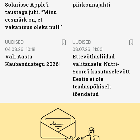
Solarisse Apple’i
piirkonnajuhti
taustaga juhi. “Minu
eesmärk on, et
vakantsus oleks null!”
UUDISED
UUDISED
04.08.26, 10:18
08.07.26, 11:00
Vali Aasta
Ettevõtlusliidud
Kaubandustegu 2026!
valitsusele: Nutri-
Score'i kasutuselevõtt
Eestis ei ole
teaduspõhiselt
tõendatud