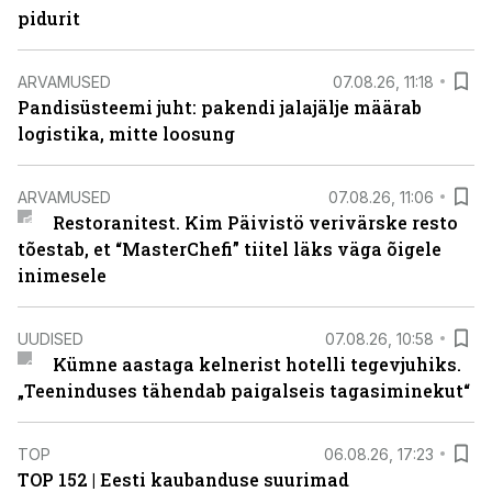
pidurit
ARVAMUSED
07.08.26, 11:18
Pandisüsteemi juht: pakendi jalajälje määrab
logistika, mitte loosung
ARVAMUSED
07.08.26, 11:06
Restoranitest. Kim Päivistö verivärske resto
tõestab, et “MasterChefi” tiitel läks väga õigele
inimesele
UUDISED
07.08.26, 10:58
Kümne aastaga kelnerist hotelli tegevjuhiks.
„Teeninduses tähendab paigalseis tagasiminekut“
TOP
06.08.26, 17:23
TOP 152 | Eesti kaubanduse suurimad