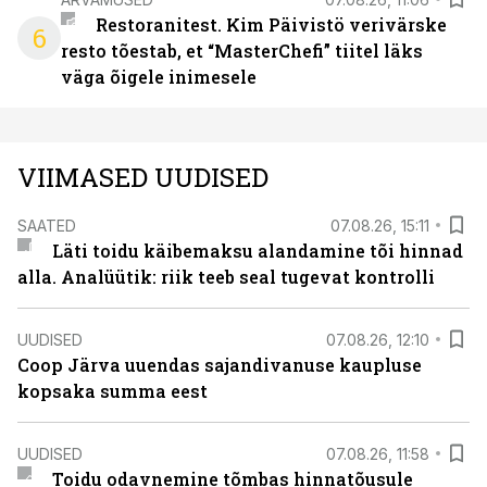
Restoranitest. Kim Päivistö verivärske
6
resto tõestab, et “MasterChefi” tiitel läks
väga õigele inimesele
VIIMASED UUDISED
SAATED
07.08.26, 15:11
Läti toidu käibemaksu alandamine tõi hinnad
alla. Analüütik: riik teeb seal tugevat kontrolli
UUDISED
07.08.26, 12:10
Coop Järva uuendas sajandivanuse kaupluse
kopsaka summa eest
UUDISED
07.08.26, 11:58
Toidu odavnemine tõmbas hinnatõusule