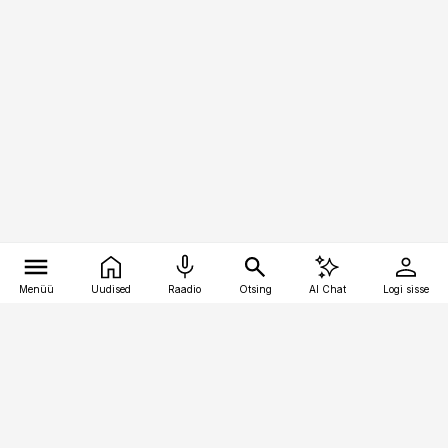
Menüü
Uudised
Raadio
Otsing
AI Chat
Logi sisse
Vana-Lõuna 39/1, 19094 Tallinn
(+372) 667 0111
kaubandus@kaubandus.ee