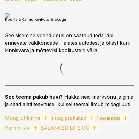
Koolitaja Karmo Kivi
Foto:
Erakogu
See sisemine veendumus on saatnud teda läbi
erinevate valdkondade – alates autodest ja õllest kuni
kinnisvara ja mõtteviisi koolitusteni välja.
See teema pakub huvi?
Hakka neid märksõnu jälgima
ja saad alati teavituse, kui sel teemal ilmub midagi uut!
Müügijuhtimine
müügipraktikad
Teenindus
Karmo Kivi
BALANCED LIFE OÜ