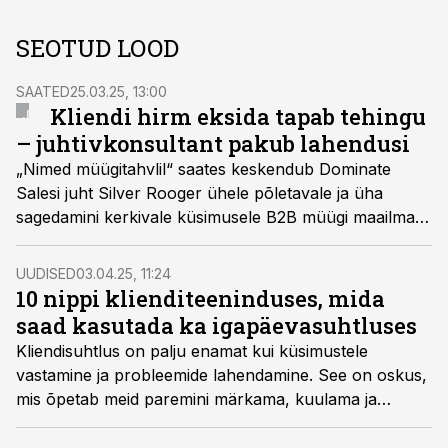
SEOTUD LOOD
SAATED
25.03.25, 13:00
Kliendi hirm eksida tapab tehingu
– juhtivkonsultant pakub lahendusi
„Nimed müügitahvlil“ saates keskendub Dominate
Salesi juht Silver Rooger ühele põletavale ja üha
sagedamini kerkivale küsimusele B2B müügi maailmas:
miks jäävad paljud tehingud seisma? Kas klientide
otsustamatus ja viimasel hetkel diilidest taganemine on
UUDISED
03.04.25, 11:24
tõusuteel? Vastust otsib Rooger teadusuuringute ja
10 nippi klienditeeninduses, mida
isikliku kogemuse põhjal.
saad kasutada ka igapäevasuhtluses
Kliendisuhtlus on palju enamat kui küsimustele
vastamine ja probleemide lahendamine. See on oskus,
mis õpetab meid paremini märkama, kuulama ja
mõistma nii iseennast kui ka teisi.
Tele2
personalivaldkonna juht
Helena Viiroja
jagab 10 nippi,