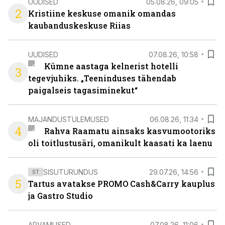
UUDISED
05.08.26, 09:05
2
Kristiine keskuse omanik omandas
kaubanduskeskuse Riias
UUDISED
07.08.26, 10:58
Kümne aastaga kelnerist hotelli
3
tegevjuhiks. „Teeninduses tähendab
paigalseis tagasiminekut“
MAJANDUSTULEMUSED
06.08.26, 11:34
4
Rahva Raamatu ainsaks kasvumootoriks
oli toitlustusäri, omanikult kaasati ka laenu
SISUTURUNDUS
29.07.26, 14:56
ST
5
Tartus avatakse PROMO Cash&Carry kauplus
ja Gastro Studio
ARVAMUSED
07.08.26, 11:06