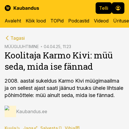
Telli
Avaleht
Kõik lood
TOPid
Podcastid
Videod
Üritus
cebook
Tagasi
Twitter)
MÜÜGIJUHTIMINE
04.04.25, 11:23
Koolitaja Karmo Kivi: müü
kedIn
seda, mida ise fännad
ail
k
2008. aastal sukeldus Karmo Kivi müügimaailma
ja on sellest ajast saati jäänud truuks ühele lihtsale
põhimõttele: müü ainult seda, mida ise fännad.
Kaubandus.ee
Kuula
Jaga
Salvesta
Vihja