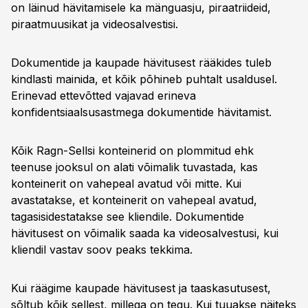
on läinud hävitamisele ka mänguasju, piraatriideid,
piraatmuusikat ja videosalvestisi.
Dokumentide ja kaupade hävitusest rääkides tuleb
kindlasti mainida, et kõik põhineb puhtalt usaldusel.
Erinevad ettevõtted vajavad erineva
konfidentsiaalsusastmega dokumentide hävitamist.
Kõik Ragn-Sellsi konteinerid on plommitud ehk
teenuse jooksul on alati võimalik tuvastada, kas
konteinerit on vahepeal avatud või mitte. Kui
avastatakse, et konteinerit on vahepeal avatud,
tagasisidestatakse see kliendile. Dokumentide
hävitusest on võimalik saada ka videosalvestusi, kui
kliendil vastav soov peaks tekkima.
Kui räägime kaupade hävitusest ja taaskasutusest,
sõltub kõik sellest, millega on tegu. Kui tuuakse näiteks