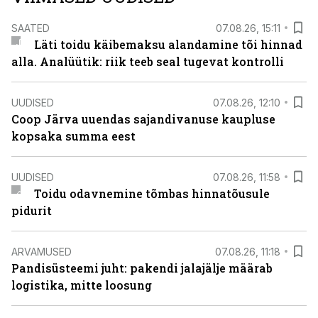
SAATED
07.08.26, 15:11
Läti toidu käibemaksu alandamine tõi hinnad
alla. Analüütik: riik teeb seal tugevat kontrolli
UUDISED
07.08.26, 12:10
Coop Järva uuendas sajandivanuse kaupluse
kopsaka summa eest
UUDISED
07.08.26, 11:58
Toidu odavnemine tõmbas hinnatõusule
pidurit
ARVAMUSED
07.08.26, 11:18
Pandisüsteemi juht: pakendi jalajälje määrab
logistika, mitte loosung