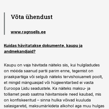
Võta ühendust
www.ragnsells.ee
Kuidas hävitatakse dokumente, kaupu ja
andmekandjaid?
Kaupu on vaja hävitada näiteks siis, kui hulgiladudes
on mööda saanud partii parim enne, tegemist on
praakpartiiga või selgub näiteks tervishoiuameti poolt,
et mingid mänguasjad või hügieenitarbed ei vasta
Euroopa Liidu seadustele. Ka näiteks maksu- ja
tolliamet peab saatma hävitamisele need kaubad, mis
on konfiskeeritud – sinna hulka võivad kuuluda
salasigaretid, maksumärkideta alkohol aga muu hulgas