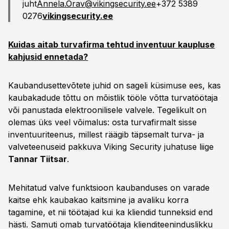
juht
Annela.Orav@vikingsecurity.ee
+372 5389
0276
vikingsecurity.ee
Kuidas aitab turvafirma tehtud inventuur kaupluse
kahjusid ennetada?
Kaubandusettevõtete juhid on sageli küsimuse ees, kas
kaubakadude tõttu on mõistlik tööle võtta turvatöötaja
või panustada elektroonilisele valvele. Tegelikult on
olemas üks veel võimalus: osta turvafirmalt sisse
inventuuriteenus, millest räägib täpsemalt turva- ja
valveteenuseid pakkuva Viking Security juhatuse liige
Tannar Tiitsar
.
Mehitatud valve funktsioon kaubanduses on varade
kaitse ehk kaubakao kaitsmine ja avaliku korra
tagamine, et nii töötajad kui ka kliendid tunneksid end
hästi. Samuti omab turvatöötaja klienditeeninduslikku