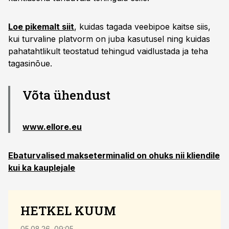
Loe pikemalt siit
, kuidas tagada veebipoe kaitse siis,
kui turvaline platvorm on juba kasutusel ning kuidas
pahatahtlikult teostatud tehingud vaidlustada ja teha
tagasinõue.
Võta ühendust
www.ellore.eu
Ebaturvalised makseterminalid on ohuks nii kliendile
kui ka kauplejale
HETKEL KUUM
05.08.26, 09:05
04.08