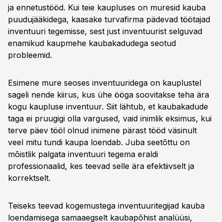
ja ennetustööd. Kui teie kaupluses on muresid kauba
puudujääkidega, kaasake turvafirma pädevad töötajad
inventuuri tegemisse, sest just inventuurist selguvad
enamikud kaupmehe kaubakadudega seotud
probleemid.
Esimene mure seoses inventuuridega on kauplustel
sageli nende kiirus, kus ühe ööga soovitakse teha ära
kogu kaupluse inventuur. Siit lähtub, et kaubakadude
taga ei pruugigi olla vargused, vaid inimlik eksimus, kui
terve päev tööl olnud inimene pärast tööd väsinult
veel mitu tundi kaupa loendab. Juba seetõttu on
mõistlik palgata inventuuri tegema eraldi
professionaalid, kes teevad selle ära efektiivselt ja
korrektselt.
Teiseks teevad kogemustega inventuuritegijad kauba
loendamisega samaaegselt kaubapõhist analüüsi,