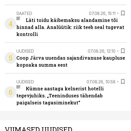
SAATED
07.08.26, 15:11
Läti toidu käibemaksu alandamine tõi
4
hinnad alla. Analüütik: riik teeb seal tugevat
kontrolli
UUDISED
07.08.26, 12:10
5
Coop Järva uuendas sajandivanuse kaupluse
kopsaka summa eest
UUDISED
07.08.26, 10:58
Kümne aastaga kelnerist hotelli
6
tegevjuhiks. „Teeninduses tähendab
paigalseis tagasiminekut“
VIIMASED UUDISED