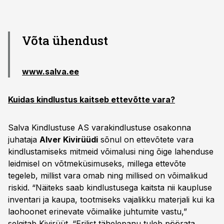
Võta ühendust
www.salva.ee
Kuidas kindlustus kaitseb ettevõtte vara?
Salva Kindlustuse AS varakindlustuse osakonna
juhataja
Alver Kivirüüdi
sõnul on ettevõtete vara
kindlustamiseks mitmeid võimalusi ning õige lahenduse
leidmisel on võtmeküsimuseks, millega ettevõte
tegeleb, millist vara omab ning millised on võimalikud
riskid. “Näiteks saab kindlustusega kaitsta nii kaupluse
inventari ja kaupa, tootmiseks vajalikku materjali kui ka
laohoonet erinevate võimalike juhtumite vastu,”
selgitab Kivirüüt. “Erilist tähelepanu tuleb pöörata