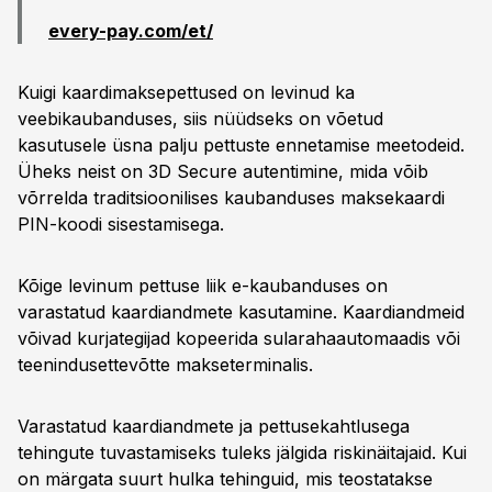
every-pay.com/et/
Kuigi kaardimaksepettused on levinud ka
veebikaubanduses, siis nüüdseks on võetud
kasutusele üsna palju pettuste ennetamise meetodeid.
Üheks neist on 3D Secure autentimine, mida võib
võrrelda traditsioonilises kaubanduses maksekaardi
PIN-koodi sisestamisega.
Kõige levinum pettuse liik e-kaubanduses on
varastatud kaardiandmete kasutamine. Kaardiandmeid
võivad kurjategijad kopeerida sularahaautomaadis või
teenindusettevõtte makseterminalis.
Varastatud kaardiandmete ja pettusekahtlusega
tehingute tuvastamiseks tuleks jälgida riskinäitajaid. Kui
on märgata suurt hulka tehinguid, mis teostatakse