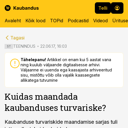
Telli
Avaleht
Kõik lood
TOPid
Podcastid
Videod
Üritus
cebook
cebook
Tagasi
Twitter)
Twitter)
TEENINDUS
22.06.17, 16:03
ST
kedIn
kedIn
Tähelepanu!
Artikkel on enam kui 5 aastat vana
ning kuulub väljaande digitaalsesse arhiivi.
ail
ail
Väljaanne ei uuenda ega kaasajasta arhiveeritud
sisu, mistõttu võib olla vajalik kaasaegsete
k
k
allikatega tutvumine
Kuidas maandada
kaubanduses turvariske?
Kaubanduse turvariskide maandamise sarjas tuli