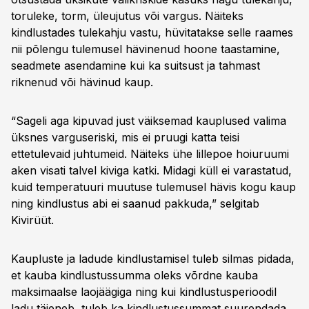
toruleke, torm, üleujutus või vargus. Näiteks
kindlustades tulekahju vastu, hüvitatakse selle raames
nii põlengu tulemusel hävinenud hoone taastamine,
seadmete asendamine kui ka suitsust ja tahmast
riknenud või hävinud kaup.
“Sageli aga kipuvad just väiksemad kauplused valima
üksnes varguseriski, mis ei pruugi katta teisi
ettetulevaid juhtumeid. Näiteks ühe lillepoe hoiuruumi
aken visati talvel kiviga katki. Midagi küll ei varastatud,
kuid temperatuuri muutuse tulemusel hävis kogu kaup
ning kindlustus abi ei saanud pakkuda,” selgitab
Kivirüüt.
Kaupluste ja ladude kindlustamisel tuleb silmas pidada,
et kauba kindlustussumma oleks võrdne kauba
maksimaalse laojäägiga ning kui kindlustusperioodil
ladu täieneb, tuleb ka kindlustussummat suurendada.