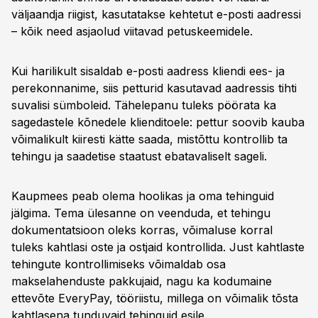
väljaandja riigist, kasutatakse kehtetut e-posti aadressi
– kõik need asjaolud viitavad petuskeemidele.
Kui harilikult sisaldab e-posti aadress kliendi ees- ja
perekonnanime, siis petturid kasutavad aadressis tihti
suvalisi sümboleid. Tähelepanu tuleks pöörata ka
sagedastele kõnedele klienditoele: pettur soovib kauba
võimalikult kiiresti kätte saada, mistõttu kontrollib ta
tehingu ja saadetise staatust ebatavaliselt sageli.
Kaupmees peab olema hoolikas ja oma tehinguid
jälgima. Tema ülesanne on veenduda, et tehingu
dokumentatsioon oleks korras, võimaluse korral
tuleks kahtlasi oste ja ostjaid kontrollida. Just kahtlaste
tehingute kontrollimiseks võimaldab osa
makselahenduste pakkujaid, nagu ka kodumaine
ettevõte EveryPay, tööriistu, millega on võimalik tõsta
kahtlasena tunduvaid tehinguid esile.