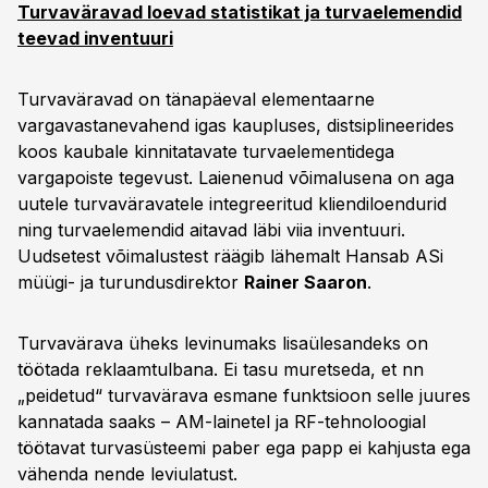
Turvaväravad loevad statistikat ja turvaelemendid
teevad inventuuri
Turvaväravad on tänapäeval elementaarne
vargavastanevahend igas kaupluses, distsiplineerides
koos kaubale kinnitatavate turvaelementidega
vargapoiste tegevust. Laienenud võimalusena on aga
uutele turvaväravatele integreeritud kliendiloendurid
ning turvaelemendid aitavad läbi viia inventuuri.
Uudsetest võimalustest räägib lähemalt Hansab ASi
müügi- ja turundusdirektor
Rainer Saaron
.
Turvavärava üheks levinumaks lisaülesandeks on
töötada reklaamtulbana. Ei tasu muretseda, et nn
„peidetud“ turvavärava esmane funktsioon selle juures
kannatada saaks – AM-lainetel ja RF-tehnoloogial
töötavat turvasüsteemi paber ega papp ei kahjusta ega
vähenda nende leviulatust.