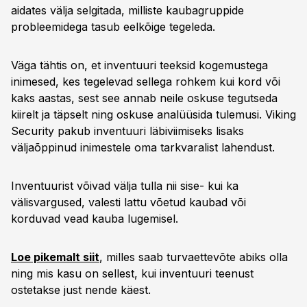
aidates välja selgitada, milliste kaubagruppide
probleemidega tasub eelkõige tegeleda.
Väga tähtis on, et inventuuri teeksid kogemustega
inimesed, kes tegelevad sellega rohkem kui kord või
kaks aastas, sest see annab neile oskuse tegutseda
kiirelt ja täpselt ning oskuse analüüsida tulemusi. Viking
Security pakub inventuuri läbiviimiseks lisaks
väljaõppinud inimestele oma tarkvaralist lahendust.
Inventuurist võivad välja tulla nii sise- kui ka
välisvargused, valesti lattu võetud kaubad või
korduvad vead kauba lugemisel.
Loe pikemalt siit
, milles saab turvaettevõte abiks olla
ning mis kasu on sellest, kui inventuuri teenust
ostetakse just nende käest.