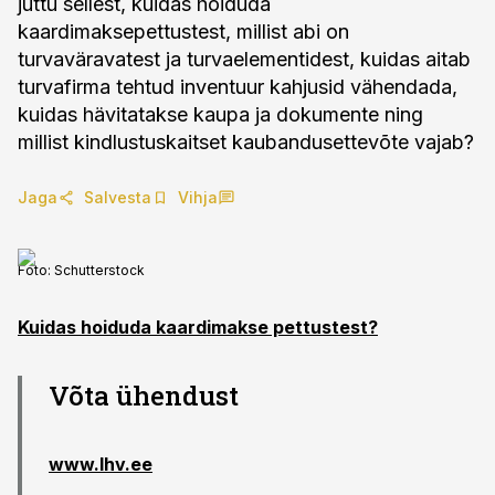
juttu sellest, kuidas hoiduda
kaardimaksepettustest, millist abi on
turvaväravatest ja turvaelementidest, kuidas aitab
turvafirma tehtud inventuur kahjusid vähendada,
kuidas hävitatakse kaupa ja dokumente ning
millist kindlustuskaitset kaubandusettevõte vajab?
Jaga
Salvesta
Vihja
Foto:
Schutterstock
Kuidas hoiduda kaardimakse pettustest?
Võta ühendust
www.lhv.ee