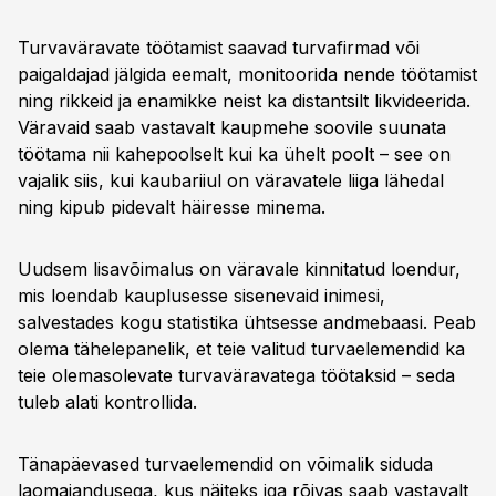
Turvaväravate töötamist saavad turvafirmad või
paigaldajad jälgida eemalt, monitoorida nende töötamist
ning rikkeid ja enamikke neist ka distantsilt likvideerida.
Väravaid saab vastavalt kaupmehe soovile suunata
töötama nii kahepoolselt kui ka ühelt poolt – see on
vajalik siis, kui kaubariiul on väravatele liiga lähedal
ning kipub pidevalt häiresse minema.
Uudsem lisavõimalus on väravale kinnitatud loendur,
mis loendab kauplusesse sisenevaid inimesi,
salvestades kogu statistika ühtsesse andmebaasi. Peab
olema tähelepanelik, et teie valitud turvaelemendid ka
teie olemasolevate turvaväravatega töötaksid – seda
tuleb alati kontrollida.
Tänapäevased turvaelemendid on võimalik siduda
laomajandusega, kus näiteks iga rõivas saab vastavalt