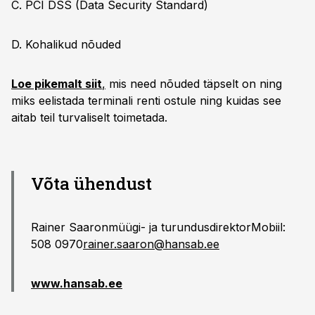
C. PCI DSS (Data Security Standard)
D. Kohalikud nõuded
Loe pikemalt siit
,
mis need nõuded täpselt on ning
miks eelistada terminali renti ostule ning kuidas see
aitab teil turvaliselt toimetada.
Võta ühendust
Rainer Saaronmüügi- ja turundusdirektor
Mobiil:
508 0970
rainer.saaron@hansab.ee
www.hansab.ee