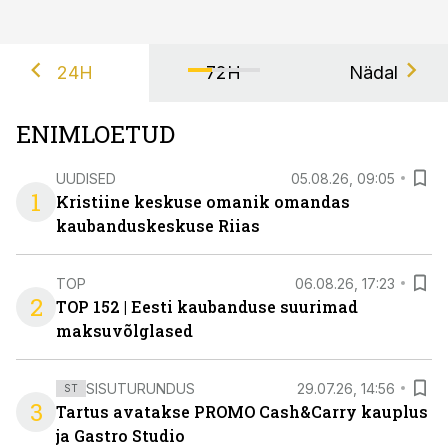
24H
72H
Nädal
ENIMLOETUD
UUDISED
05.08.26, 09:05
1
Kristiine keskuse omanik omandas
kaubanduskeskuse Riias
TOP
06.08.26, 17:23
2
TOP 152 | Eesti kaubanduse suurimad
maksuvõlglased
SISUTURUNDUS
29.07.26, 14:56
ST
3
Tartus avatakse PROMO Cash&Carry kauplus
ja Gastro Studio