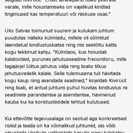
varale, mille hoiustamiseks on vajalikud kindlad
tingimused kas temperatuuri või niiskuse osas.”
Üks Salvas toimunud suurem ja kulukam juhtum
puudutas näiteks külmladu, millele oli sõlmitud
laiendatud kindlustuskaitse ning mis seetõttu kattis
kogu tekkinud kahju. “Külmlaos, kus hoiustati
kalatooteid, purunes jahutusseadme freoonitoru, mille
tagajärjel lülitus jahutus välja ning lisaks tilkus
jahutusvedelik kalale. Selle tulemusena tuli hävitada
kogu kaup ning asendada seadmed,” kirjeldab Kivirüüt
ning lisab, et antud juhtumi puhul hüvitas kindlustus nii
seadmete parandamise ja asendamise, hävinenud
kauba kui ka koristustöödele tehtud kulutused.
Kui ettevõtte tegevusalaga on seotud aga konkreetsed
riskid ja teada on ka võimalikud juhtumid, siis võib
otsustada üksikute valikriskide kasuks nagu tulekahju,