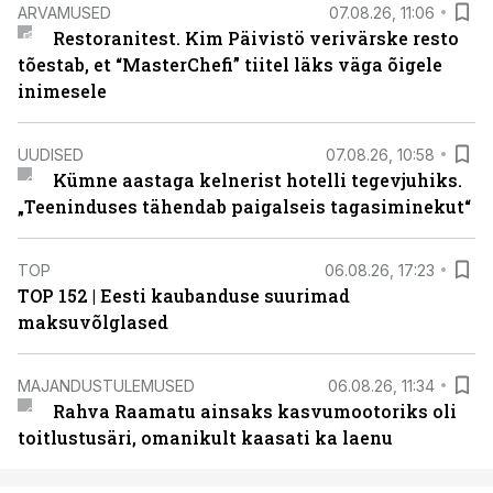
ARVAMUSED
07.08.26, 11:06
Restoranitest. Kim Päivistö verivärske resto
tõestab, et “MasterChefi” tiitel läks väga õigele
inimesele
UUDISED
07.08.26, 10:58
Kümne aastaga kelnerist hotelli tegevjuhiks.
„Teeninduses tähendab paigalseis tagasiminekut“
TOP
06.08.26, 17:23
TOP 152 | Eesti kaubanduse suurimad
maksuvõlglased
MAJANDUSTULEMUSED
06.08.26, 11:34
Rahva Raamatu ainsaks kasvumootoriks oli
toitlustusäri, omanikult kaasati ka laenu