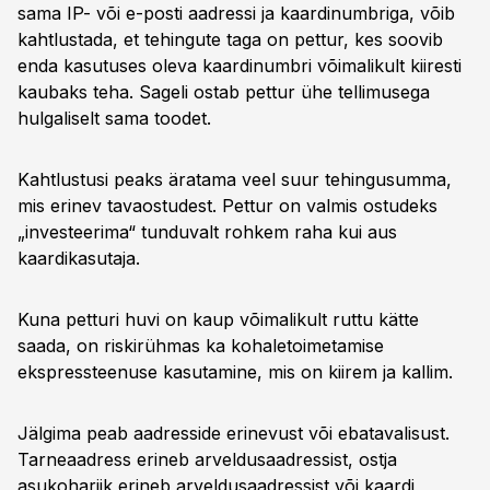
sama IP- või e-posti aadressi ja kaardinumbriga, võib
kahtlustada, et tehingute taga on pettur, kes soovib
enda kasutuses oleva kaardinumbri võimalikult kiiresti
kaubaks teha. Sageli ostab pettur ühe tellimusega
hulgaliselt sama toodet.
Kahtlustusi peaks äratama veel suur tehingusumma,
mis erinev tavaostudest. Pettur on valmis ostudeks
„investeerima“ tunduvalt rohkem raha kui aus
kaardikasutaja.
Kuna petturi huvi on kaup võimalikult ruttu kätte
saada, on riskirühmas ka kohaletoimetamise
ekspressteenuse kasutamine, mis on kiirem ja kallim.
Jälgima peab aadresside erinevust või ebatavalisust.
Tarneaadress erineb arveldusaadressist, ostja
asukohariik erineb arveldusaadressist või kaardi