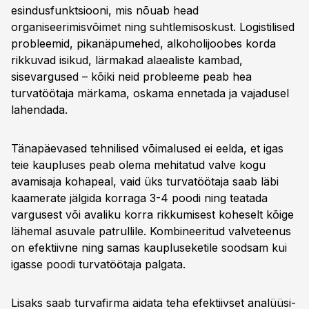
esindusfunktsiooni, mis nõuab head
organiseerimisvõimet ning suhtlemisoskust. Logistilised
probleemid, pikanäpumehed, alkoholijoobes korda
rikkuvad isikud, lärmakad alaealiste kambad,
sisevargused – kõiki neid probleeme peab hea
turvatöötaja märkama, oskama ennetada ja vajadusel
lahendada.
Tänapäevased tehnilised võimalused ei eelda, et igas
teie kaupluses peab olema mehitatud valve kogu
avamisaja kohapeal, vaid üks turvatöötaja saab läbi
kaamerate jälgida korraga 3-4 poodi ning teatada
vargusest või avaliku korra rikkumisest koheselt kõige
lähemal asuvale patrullile. Kombineeritud valveteenus
on efektiivne ning samas kaupluseketile soodsam kui
igasse poodi turvatöötaja palgata.
Lisaks saab turvafirma aidata teha efektiivset analüüsi-