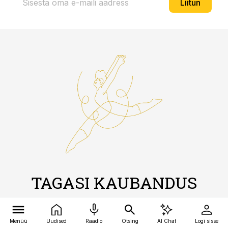
Liitun
TAGASI KAUBANDUS
ESILEHELE
Menüü
Uudised
Raadio
Otsing
AI Chat
Logi sisse