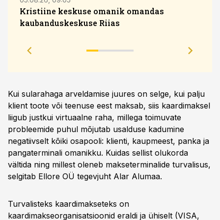
Kristiine keskuse omanik omandas
kaubanduskeskuse Riias
Sola
eesm
Kui sularahaga arveldamise juures on selge, kui palju
klient toote või teenuse eest maksab, siis kaardimaksel
liigub justkui virtuaalne raha, millega toimuvate
probleemide puhul mõjutab usalduse kadumine
negatiivselt kõiki osapooli: klienti, kaupmeest, panka ja
pangaterminali omanikku. Kuidas sellist olukorda
vältida ning millest oleneb makseterminalide turvalisus,
selgitab Ellore OÜ tegevjuht Alar Alumaa.
Turvalisteks kaardimakseteks on
kaardimakseorganisatsioonid eraldi ja ühiselt (VISA,