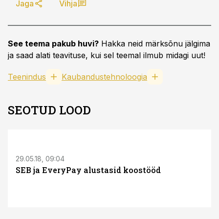
Jaga
Vihja
See teema pakub huvi?
Hakka neid märksõnu jälgima
ja saad alati teavituse, kui sel teemal ilmub midagi uut!
Teenindus
Kaubandustehnoloogia
SEOTUD LOOD
29.05.18, 09:04
SEB ja EveryPay alustasid koostööd