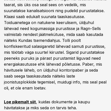
taarat, siis üks osa seal sees on vedelik, mis
suunatakse kanalisatsiooni ning pudelid purustatakse.
Klaasi saab edukalt suunata taaskasutusse.
Toiduainetega on natukene keerulisem, üldjuhul
lähevad need kogumassiga purustisse ja Ragn-Sells
valmistab nendest jäätmekütuse, mida saab kasutada
näiteks Kundas tsemendiahjus. Tolli poolt
konfiskeeritud salasigaretid lähevad samuti purustisse,
mis töötab väga suurtel kiirustel. Sigarid purustatakse
peeneks puruks ja pärast purustamist liiguvad need
energiakasutusse ehk lähevad põletusse. Paber, mis
hävitusele läheb, on üldjuhul kontoripaber ja seda
saab seega taaskasutada näiteks laste
joonistusplokkide tegemisel, muidugi info, mis seal peal
oli, et ole enam loetav.
Loe pikemalt siit
, kuidas dokumente ja kaupu
hävitatakse ja miks seda on tarvis teha.