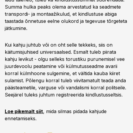
Summa hulka peaks olema arvestatud ka seadmete
transpordi- ja montaažikulud, et kindlustuse abiga
taastada õnnetuse eelne olukord ja tegevuse tõrgeteta
jätkumine.
Kui kahju juhtub või on oht selle tekkeks, siis on
käitumisjuhised universaalsed. Esmalt tuleb piirata
kahju levikut - olgu selleks torustiku purunemisel vee
juurdevoolu peatamine või külmutusseadme avarii
korral külmhoone sulgemine, et vältida kauba kiiret
sulamist. Põlengu korral tuleb viivitamatult teada anda
päästeametile, varguse või vandalismi korral politseile.
Seejärel tuleks juhtum registreerida kindlustusseltsis.
Loe pikemalt siit
, mida silmas pidada kahjude
ennetamiseks.