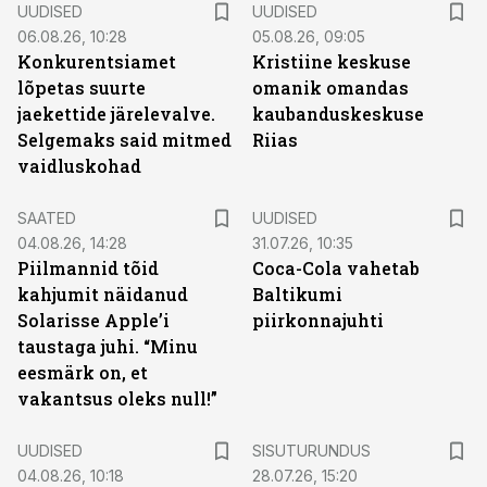
UUDISED
UUDISED
06.08.26, 10:28
05.08.26, 09:05
Konkurentsiamet
Kristiine keskuse
lõpetas suurte
omanik omandas
jaekettide järelevalve.
kaubanduskeskuse
Selgemaks said mitmed
Riias
vaidluskohad
SAATED
UUDISED
04.08.26, 14:28
31.07.26, 10:35
Piilmannid tõid
Coca-Cola vahetab
kahjumit näidanud
Baltikumi
Solarisse Apple’i
piirkonnajuhti
taustaga juhi. “Minu
eesmärk on, et
vakantsus oleks null!”
ST
UUDISED
SISUTURUNDUS
04.08.26, 10:18
28.07.26, 15:20