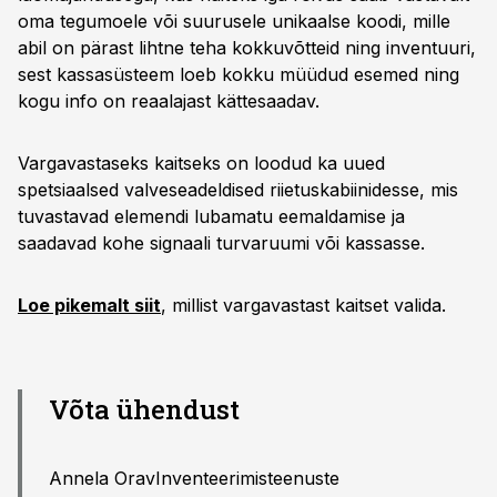
oma tegumoele või suurusele unikaalse koodi, mille
abil on pärast lihtne teha kokkuvõtteid ning inventuuri,
sest kassasüsteem loeb kokku müüdud esemed ning
kogu info on reaalajast kättesaadav.
Vargavastaseks kaitseks on loodud ka uued
spetsiaalsed valveseadeldised riietuskabiinidesse, mis
tuvastavad elemendi lubamatu eemaldamise ja
saadavad kohe signaali turvaruumi või kassasse.
Loe pikemalt siit
, millist vargavastast kaitset valida.
Võta ühendust
Annela OravInventeerimisteenuste