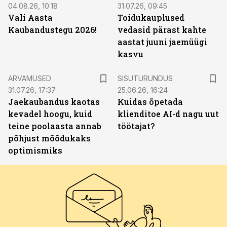
04.08.26, 10:18
31.07.26, 09:45
Vali Aasta
Toidukauplused
Kaubandustegu 2026!
vedasid pärast kahte
aastat juuni jaemüügi
kasvu
ST
ARVAMUSED
SISUTURUNDUS
31.07.26, 17:37
25.06.26, 16:24
Jaekaubandus kaotas
Kuidas õpetada
kevadel hoogu, kuid
klienditoe AI-d nagu uut
teine poolaasta annab
töötajat?
põhjust mõõdukaks
optimismiks