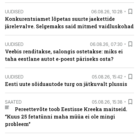
UUDISED
06.08.26, 10:28
Konkurentsiamet lõpetas suurte jaekettide
järelevalve. Selgemaks said mitmed vaidluskohad
UUDISED
06.08.26, 07:30
Veebis renditakse, salongis ostetakse: miks ei
taha eestlane autot e-poest päriseks osta?
UUDISED
05.08.26, 15:42
Eesti uute sõiduautode turg on jätkuvalt plussis
SAATED
05.08.26, 15:38
Pereettevõte toob Eestisse Kreeka maitseid.
“Kuus 25 fetatünni maha müüa ei ole mingi
probleem“