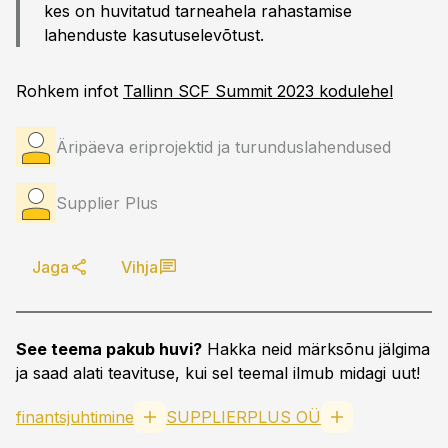
kes on huvitatud tarneahela rahastamise
lahenduste kasutuselevõtust.
Rohkem infot
Tallinn SCF Summit 2023 kodulehel
Äripäeva eriprojektid ja turunduslahendused
Supplier Plus
Jaga
Vihja
See teema pakub huvi?
Hakka neid märksõnu jälgima
ja saad alati teavituse, kui sel teemal ilmub midagi uut!
finantsjuhtimine
SUPPLIERPLUS OÜ