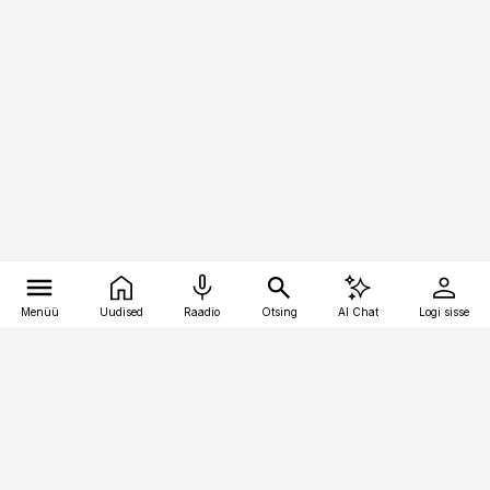
Menüü
Uudised
Raadio
Otsing
AI Chat
Logi sisse
Vana-Lõuna 39/1, 19094 Tallinn
(+372) 667 0111
kaubandus@kaubandus.ee