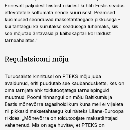
Erinevalt paljudest teistest riikidest kehtib Eestis seadus
ettevõtetele sõltumata nende suurusest. Peamised
küsimused seonduvad maksetähtaegade pikkusega -
kui tähtaegu ka surutakse seadusega lühemaks, siis
see mõjutab äritavasid ja käibekapitali korraldust
tarneahelates."
Regulatsiooni mõju
Turuosaliste kinnitusel on PTEKS mõju juba
avaldunud, eriti puudutab see kaubanduskette, kes on
oma tarnijate ehk toidutootjatega tarnelepinguid
muutnud. Poomi hinnangul on mõju Baltikumis ja
Eestis mõnevõrra tagasihoidlikum kuna meil ei viljeleta
nii pikkasid maksetähtaegu kui näiteks Lääne-Euroopa
riikides. „Mõnevõrra on toidutootjate maksetähtajad
vähenenud. Mis on aga huvitav, et PTEKS on