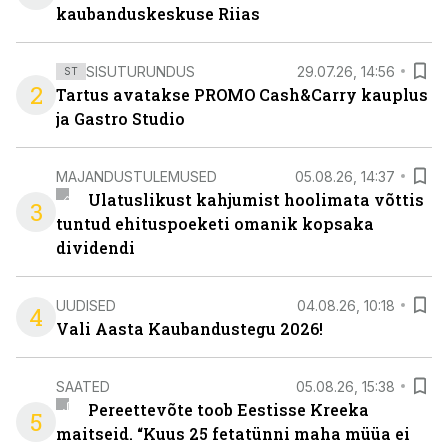
kaubanduskeskuse Riias
SISUTURUNDUS
29.07.26, 14:56
ST
2
Tartus avatakse PROMO Cash&Carry kauplus
ja Gastro Studio
MAJANDUSTULEMUSED
05.08.26, 14:37
Ulatuslikust kahjumist hoolimata võttis
3
tuntud ehituspoeketi omanik kopsaka
dividendi
UUDISED
04.08.26, 10:18
4
Vali Aasta Kaubandustegu 2026!
SAATED
05.08.26, 15:38
Pereettevõte toob Eestisse Kreeka
5
maitseid. “Kuus 25 fetatünni maha müüa ei