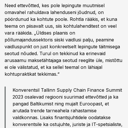
Need ettevõtted, kes pole lepingute muutmisel
omavahel rahuldava lahenduseni jõudnud, on
pöördunud ka kohtute poole. Rohtla rääkis, et kuna
teema on piisavalt uus, siis kohtulahenditest on veel
vara rääkida. „Üldises plaanis on
põllumajandussektoris siiski vaidlusi palju, peamine
vaidluspunkt on just konkreetselt lepingute täitmisega
seotud nõuded. Turul on tekkinud ka erinevaid
arusaamu maksetähtajaga seotud reeglite üle, mistõttu
ei ole välistatud, et ka sellel teemal on lähiajal
kohtupraktikat tekkimas.“
Konverentsil Tallinn Supply Chain Finance Summit
2023 osalevad regiooni suurimad ettevõtted ja ka
pangad Baltikumist ning mujalt Euroopast, et
arutada trende tarneahela rahastamise
valdkonnas. Lisaks finantsjuhtidele oodatakse
konverentsile ka ostujuhte, juriste ja IT-spetsialiste,