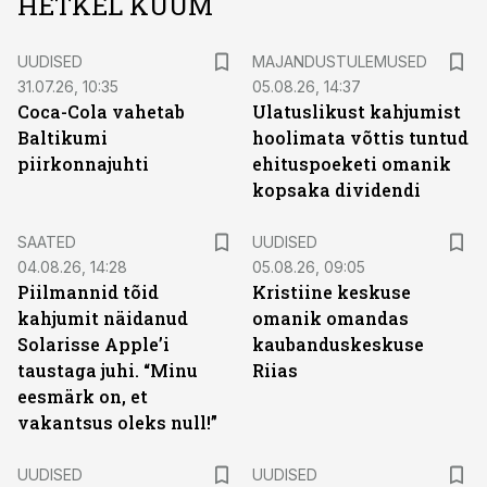
HETKEL KUUM
UUDISED
MAJANDUSTULEMUSED
31.07.26, 10:35
05.08.26, 14:37
Coca-Cola vahetab
Ulatuslikust kahjumist
Baltikumi
hoolimata võttis tuntud
piirkonnajuhti
ehituspoeketi omanik
kopsaka dividendi
SAATED
UUDISED
04.08.26, 14:28
05.08.26, 09:05
Piilmannid tõid
Kristiine keskuse
kahjumit näidanud
omanik omandas
Solarisse Apple’i
kaubanduskeskuse
taustaga juhi. “Minu
Riias
eesmärk on, et
vakantsus oleks null!”
UUDISED
UUDISED