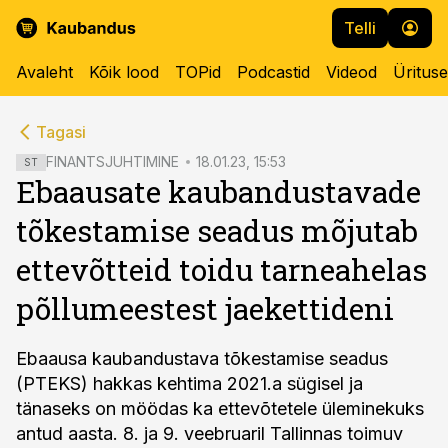
Telli
Avaleht
Kõik lood
TOPid
Podcastid
Videod
Üritus
cebook
cebook
Tagasi
Twitter)
Twitter)
FINANTSJUHTIMINE
18.01.23, 15:53
ST
Ebaausate kaubandustavade
kedIn
kedIn
tõkestamise seadus mõjutab
ail
ail
ettevõtteid toidu tarneahelas
k
k
põllumeestest jaekettideni
Ebaausa kaubandustava tõkestamise seadus
(PTEKS) hakkas kehtima 2021.a sügisel ja
tänaseks on möödas ka ettevõtetele üleminekuks
antud aasta. 8. ja 9. veebruaril Tallinnas toimuv