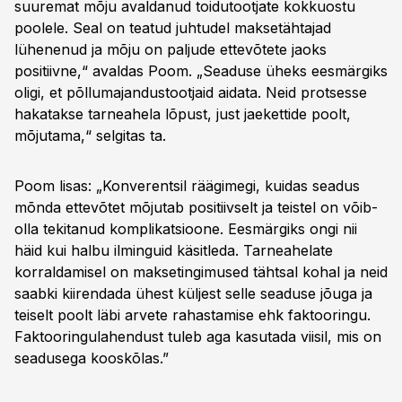
suuremat mõju avaldanud toidutootjate kokkuostu
poolele. Seal on teatud juhtudel maksetähtajad
lühenenud ja mõju on paljude ettevõtete jaoks
positiivne,“ avaldas Poom. „Seaduse üheks eesmärgiks
oligi, et põllumajandustootjaid aidata. Neid protsesse
hakatakse tarneahela lõpust, just jaekettide poolt,
mõjutama,“ selgitas ta.
Poom lisas: „Konverentsil räägimegi, kuidas seadus
mõnda ettevõtet mõjutab positiivselt ja teistel on võib-
olla tekitanud komplikatsioone. Eesmärgiks ongi nii
häid kui halbu ilminguid käsitleda. Tarneahelate
korraldamisel on maksetingimused tähtsal kohal ja neid
saabki kiirendada ühest küljest selle seaduse jõuga ja
teiselt poolt läbi arvete rahastamise ehk faktooringu.
Faktooringulahendust tuleb aga kasutada viisil, mis on
seadusega kooskõlas.”