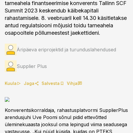
tarneahela finantseerimise konverents Tallinn SCF
Summit 2023 keskendub käibekapitali
rahastamisele. 8. veebruaril kell 14.30 käsitletakse
antud regulatsiooni mõjusid toidu tarneahela
osapooltele põllumeestest jaekettideni.
Äripäeva eriprojektid ja turunduslahendused
Supplier Plus
Kuula
Jaga
Salvesta
Vihja
Konverentsikorraldaja, rahastusplatvormi SupplierPlus
arendusjuhi Uve Poomi sõnul pidid ettevõtted
üleminekuaasta jooksul oma lepingud viima seadusega
vastavusse. „Kui nüüd küsida, kuidas on PTEKS