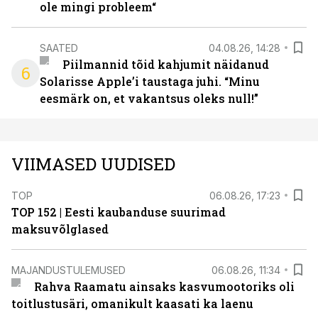
ole mingi probleem“
SAATED
04.08.26, 14:28
Piilmannid tõid kahjumit näidanud
6
Solarisse Apple’i taustaga juhi. “Minu
eesmärk on, et vakantsus oleks null!”
VIIMASED UUDISED
TOP
06.08.26, 17:23
TOP 152 | Eesti kaubanduse suurimad
maksuvõlglased
MAJANDUSTULEMUSED
06.08.26, 11:34
Rahva Raamatu ainsaks kasvumootoriks oli
toitlustusäri, omanikult kaasati ka laenu