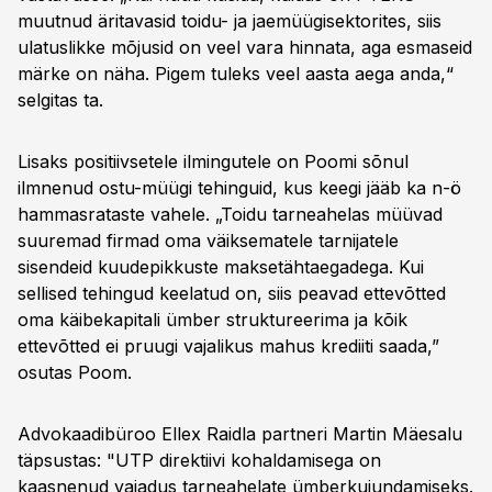
muutnud äritavasid toidu- ja jaemüügisektorites, siis
ulatuslikke mõjusid on veel vara hinnata, aga esmaseid
märke on näha. Pigem tuleks veel aasta aega anda,“
selgitas ta.
Lisaks positiivsetele ilmingutele on Poomi sõnul
ilmnenud ostu-müügi tehinguid, kus keegi jääb ka n-ö
hammasrataste vahele. „Toidu tarneahelas müüvad
suuremad firmad oma väiksematele tarnijatele
sisendeid kuudepikkuste maksetähtaegadega. Kui
sellised tehingud keelatud on, siis peavad ettevõtted
oma käibekapitali ümber struktureerima ja kõik
ettevõtted ei pruugi vajalikus mahus krediiti saada,”
osutas Poom.
Advokaadibüroo Ellex Raidla partneri Martin Mäesalu
täpsustas: "UTP direktiivi kohaldamisega on
kaasnenud vajadus tarneahelate ümberkujundamiseks.