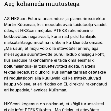
Aeg kohaneda muutustega
AS HKScan Estonia äriarendus- ja planeerimisdirektor
Martin Küüsmaa, kes moodulis avab toidutootja vaadet
ütles, et HKScani mõjutas PTEKS rakendumine
kokkuvõttes negatiivselt, kuna nad pidid hankijate
maksetähtaegu muutma rohkem kui klientide omasid.
„Ma usun, et mõju võib olla ettevõtetel erinev, aga
meiesuguse suurettevõtte puhul leidub omajagu kohti,
kus seaduse rakendamine ei täida oma eesmärki
põllumajandus- ja toiduettevõtteid aidata. Näiteks
tekitas segadust olukord, kus samalt tarnijalt ostetakse
nii regulatsiooni alla kuuluvaid kui ka mittekuuluvaid
kaupu või see, et eri riikides on EL direktiivi rakendatud
eri kaupadele,“ avaldas Küüsmaa.
HKScani kogemus on näidanud, et kõigil turuosalistel
ei ole infot PTEKS´ikohta. „Ma ütleks, et ettevõtete