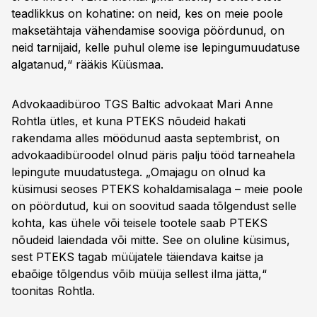
teadlikkus on kohatine: on neid, kes on meie poole
maksetähtaja vähendamise sooviga pöördunud, on
neid tarnijaid, kelle puhul oleme ise lepingumuudatuse
algatanud,“ rääkis Küüsmaa.
Advokaadibüroo TGS Baltic advokaat Mari Anne
Rohtla ütles, et kuna PTEKS nõudeid hakati
rakendama alles möödunud aasta septembrist, on
advokaadibüroodel olnud päris palju tööd tarneahela
lepingute muudatustega. „Omajagu on olnud ka
küsimusi seoses PTEKS kohaldamisalaga – meie poole
on pöördutud, kui on soovitud saada tõlgendust selle
kohta, kas ühele või teisele tootele saab PTEKS
nõudeid laiendada või mitte. See on oluline küsimus,
sest PTEKS tagab müüjatele täiendava kaitse ja
ebaõige tõlgendus võib müüja sellest ilma jätta,“
toonitas Rohtla.