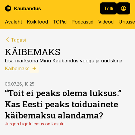
Telli
Avaleht
Kõik lood
TOPid
Podcastid
Videod
Üritus
Tagasi
KÄIBEMAKS
Lisa märksõna Minu Kaubandus voogu ja uudiskirja
Käibemaks
06.07.26, 10:25
“Toit ei peaks olema luksus.”
Kas Eesti peaks toiduainete
käibemaksu alandama?
Jürgen Ligi: tulemus on kasutu