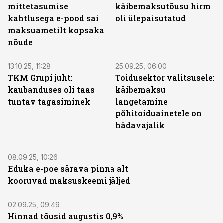
mittetasumise
käibemaksutõusu hirm
kahtlusega e-pood sai
oli ülepaisutatud
maksuametilt kopsaka
nõude
13.10.25, 11:28
25.09.25, 06:00
TKM Grupi juht:
Toidusektor valitsusele:
kaubanduses oli taas
käibemaksu
tuntav tagasiminek
langetamine
põhitoiduainetele on
hädavajalik
08.09.25, 10:26
Eduka e-poe särava pinna alt
kooruvad maksuskeemi jäljed
02.09.25, 09:49
Hinnad tõusid augustis 0,9%