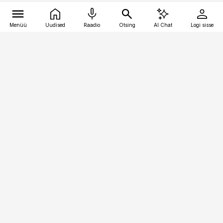
Menüü
Uudised
Raadio
Otsing
AI Chat
Logi sisse
Vana-Lõuna 39/1, 19094 Tallinn
(+372) 667 0111
kaubandus@kaubandus.ee
Telli
Reklaam
Firmast
Sisu kasutamisõigused
Ajakirjaniku
eetikakoodeks
Üldtingimused
Privaatsustingimused
Küpsiste poliitika
KKK
Eesti Meediaettevõtete
Eelistuste haldamine