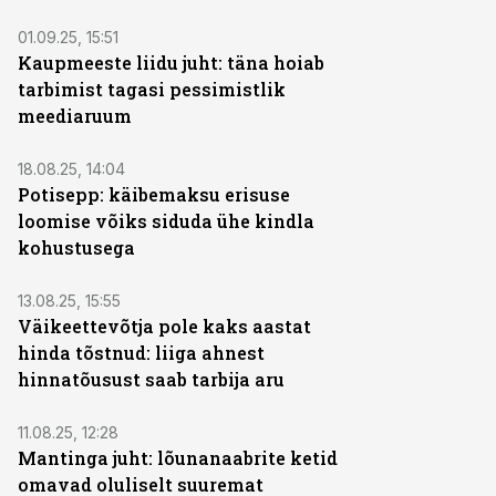
01.09.25, 15:51
Kaupmeeste liidu juht: täna hoiab
tarbimist tagasi pessimistlik
meediaruum
18.08.25, 14:04
Potisepp: käibemaksu erisuse
loomise võiks siduda ühe kindla
kohustusega
13.08.25, 15:55
Väikeettevõtja pole kaks aastat
hinda tõstnud: liiga ahnest
hinnatõusust saab tarbija aru
11.08.25, 12:28
Mantinga juht: lõunanaabrite ketid
omavad oluliselt suuremat