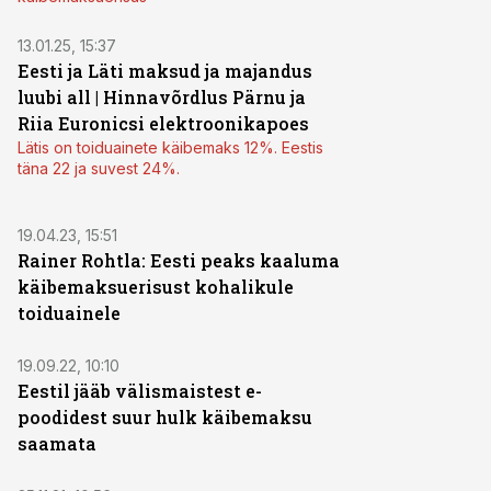
13.01.25, 15:37
Eesti ja Läti maksud ja majandus
luubi all | Hinnavõrdlus Pärnu ja
Riia Euronicsi elektroonikapoes
Lätis on toiduainete käibemaks 12%. Eestis
täna 22 ja suvest 24%.
19.04.23, 15:51
Rainer Rohtla: Eesti peaks kaaluma
käibemaksuerisust kohalikule
toiduainele
19.09.22, 10:10
Eestil jääb välismaistest e-
poodidest suur hulk käibemaksu
saamata