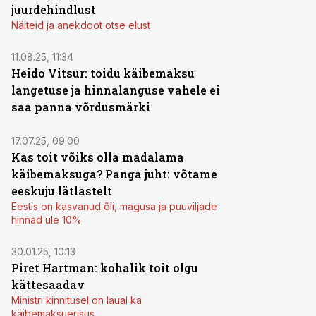
juurdehindlust
Näiteid ja anekdoot otse elust
11.08.25, 11:34
Heido Vitsur: toidu käibemaksu
langetuse ja hinnalanguse vahele ei
saa panna võrdusmärki
17.07.25, 09:00
Kas toit võiks olla madalama
käibemaksuga? Panga juht: võtame
eeskuju lätlastelt
Eestis on kasvanud õli, magusa ja puuviljade
hinnad üle 10%
30.01.25, 10:13
Piret Hartman: kohalik toit olgu
kättesaadav
Ministri kinnitusel on laual ka
käibemaksuerisus