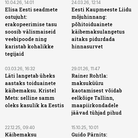
10.04.26, 14:01
24.03.26, 12:14
Elisa Eesti seadmete
Eesti Kaupmeeste Liidu
ostujuht:
mõjuhinnang:
erakopeerimise tasu
põhitoiduainete
soosib välismaiseid
käibemaksulangetus
veebipoode ning
aitaks pidurdada
karistab kohalikke
hinnasurvet
tegijaid
03.03.26, 16:32
29.01.26, 11:47
Läti langetab üheks
Rainer Rohtla:
aastaks toiduainete
maksuküüru
käibemaksu. Kristel
kaotamisest võidab
Mets: selline samm
eelkõige Tallinn,
oleks kasulik ka Eestis
maapiirkondadele
jäävad tühjad pihud
22.12.25, 09:40
15.10.25, 10:01
Käibemaksu
Guido Pärnits: