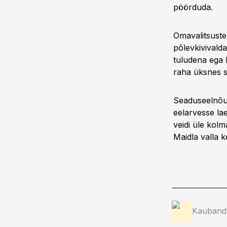
pöörduda.
Omavalitsust
põlevkivivald
tuludena ega 
raha üksnes se
Seaduseelnõul
eelarvesse la
veidi üle kolm
Maidla valla 
Kauband