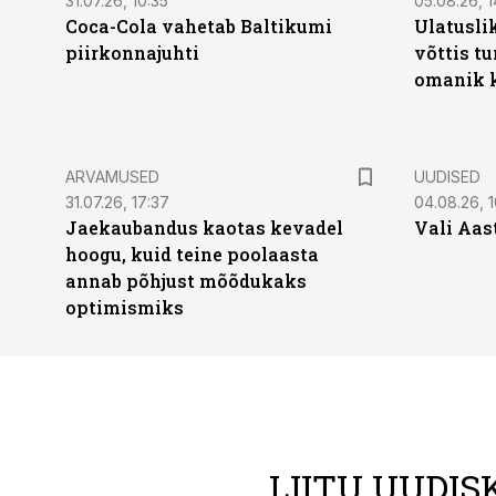
31.07.26, 10:35
05.08.26, 1
Coca-Cola vahetab Baltikumi
Ulatusli
piirkonnajuhti
võttis t
omanik k
ARVAMUSED
UUDISED
31.07.26, 17:37
04.08.26, 1
Jaekaubandus kaotas kevadel
Vali Aas
hoogu, kuid teine poolaasta
annab põhjust mõõdukaks
optimismiks
LIITU UUDIS