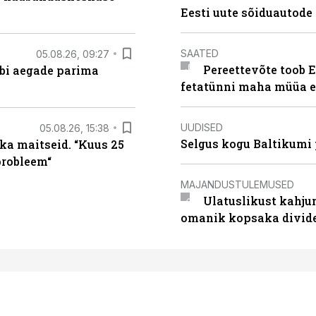
Eesti uute sõiduautode 
SAATED
05.08.26, 09:27
Pereettevõte toob E
äbi aegade parima
fetatünni maha müüa ei
UUDISED
05.08.26, 15:38
Selgus kogu Baltikumi
ka maitseid. “Kuus 25
probleem“
MAJANDUSTULEMUSED
Ulatuslikust kahju
omanik kopsaka divid