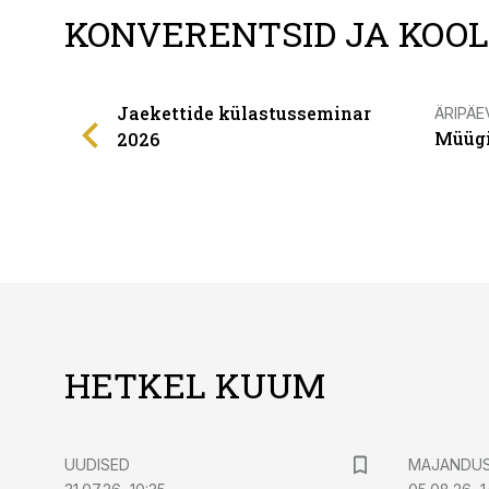
KONVERENTSID JA KOO
Jaekettide külastusseminar
ÄRIPÄE
Müügi
2026
HETKEL KUUM
UUDISED
MAJANDU