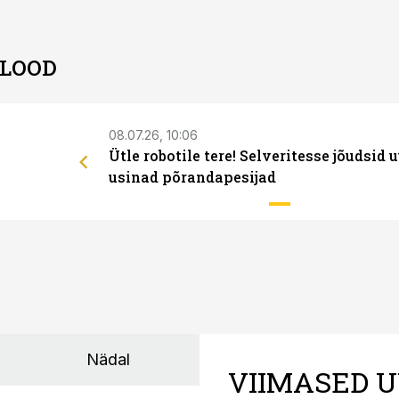
 LOOD
08.07.26, 10:06
Ütle robotile tere! Selveritesse jõudsid 
usinad põrandapesijad
Nädal
VIIMASED U