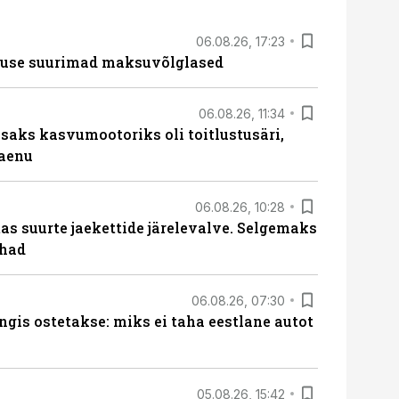
06.08.26, 17:23
nduse suurimad maksuvõlglased
06.08.26, 11:34
aks kasvumootoriks oli toitlustusäri,
laenu
06.08.26, 10:28
s suurte jaekettide järelevalve. Selgemaks
ohad
06.08.26, 07:30
ngis ostetakse: miks ei taha eestlane autot
05.08.26, 15:42