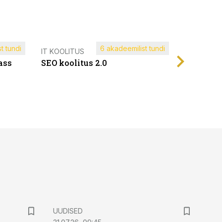
t tundi
6 akadeemilist tundi
Müügijuh
IT KOOLITUS
ass
SEO koolitus 2.0
UUDISED