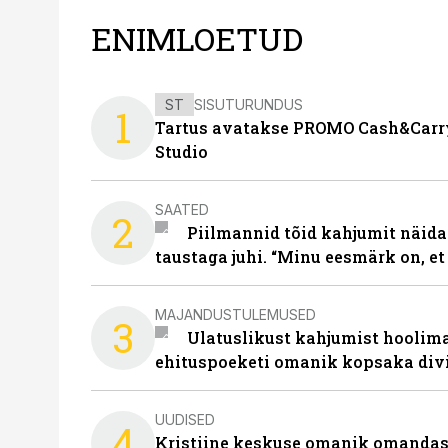
ENIMLOETUD
ST
SISUTURUNDUS
1
Tartus avatakse PROMO Cash&Carry
Studio
SAATED
2
Piilmannid tõid kahjumit näida
taustaga juhi. “Minu eesmärk on, et
MAJANDUSTULEMUSED
3
Ulatuslikust kahjumist hoolima
ehituspoeketi omanik kopsaka div
UUDISED
4
Kristiine keskuse omanik omanda