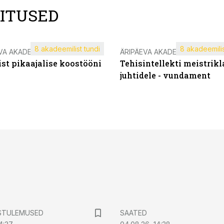
LITUSED
8 akadeemilist tundi
8 akadeemilis
VA AKADEEMIA
ÄRIPÄEVA AKADEEMIA
st pikaajalise koostööni
Tehisintellekti meistrikl
juhtidele - vundament
STULEMUSED
SAATED