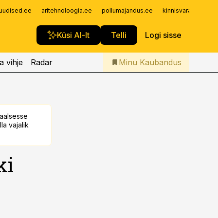
Iseteenindus
uudised.ee
aritehnoloogia.ee
pollumajandus.ee
kinnisvarauudised.
Telli Kaubandus
Küsi AI-lt
Telli
Logi sisse
a vihje
Radar
Minu Kaubandus
taalsesse
la vajalik
ki