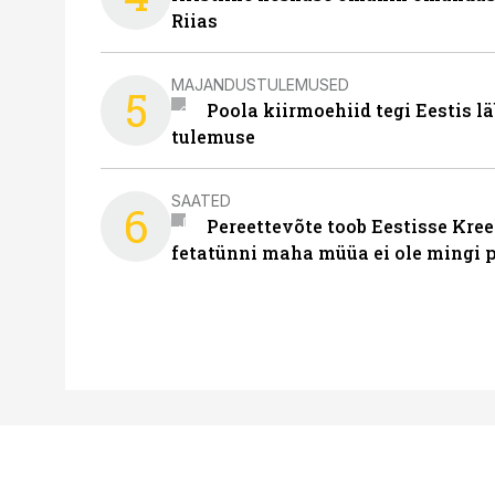
Riias
MAJANDUSTULEMUSED
5
Poola kiirmoehiid tegi Eestis l
tulemuse
SAATED
6
Pereettevõte toob Eestisse Kree
fetatünni maha müüa ei ole mingi 