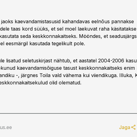
e jaoks kaevandamistasusid kahandavas eelnõus pannakse
adele taas kord süüks, et sel moel laekuvat raha käsitataks
kasutata seda keskkonnakaitseks. Mööndes, et seadusjärgs
l eesmärgil kasutada tegelikult pole.
e lisatud seletuskirjast nähtub, et aastatel 2004-2006 kasu
ekunud kaevandamisõiguse tasust keskkonnakaitseks enim 
andiku -, järgnes Toila vald vähema kui viiendikuga. Illuka, K
keskkonnakaitsekulud olid olematud.
us.ee
Jaga