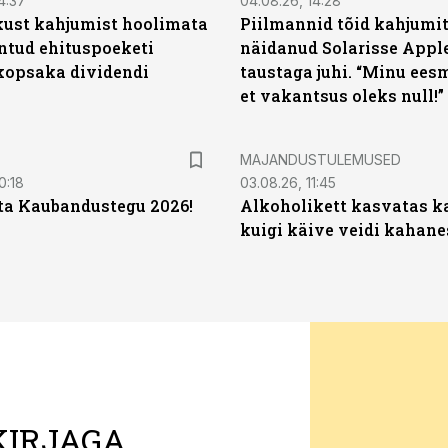
4:37
04.08.26, 14:28
kust kahjumist hoolimata
Piilmannid tõid kahjumi
untud ehituspoeketi
näidanud Solarisse Apple
opsaka dividendi
taustaga juhi. “Minu ees
et vakantsus oleks null!”
MAJANDUSTULEMUSED
0:18
03.08.26, 11:45
ta Kaubandustegu 2026!
Alkoholikett kasvatas k
kuigi käive veidi kahane
KIRJAGA