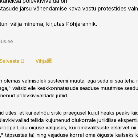
kaheksa põlevkivivalda on
tasude järsu vähendamise kava vastu protestides val
uni välja minema, kirjutas Põhjarannik.
us.ee
Salvesta
Vihja
n olemas valmisolek süsteemi muuta, aga seda ei saa teha n
jaga," väitsid eile keskkonnatasude seaduse muutmise sead
enud põlevkivivaldade juhid.
d ütles, et kui eelnõu siiski praegusel kujul heaks peaks ki
evkivivallad tellida kujunenud olukorrale juriidilise ekspertii
roopa Liidu õiguse valguses, kui omavalitsuste eelarvet nii 
" täpsustas ta) ning vajaduse korral oma õiguste kaitseks 