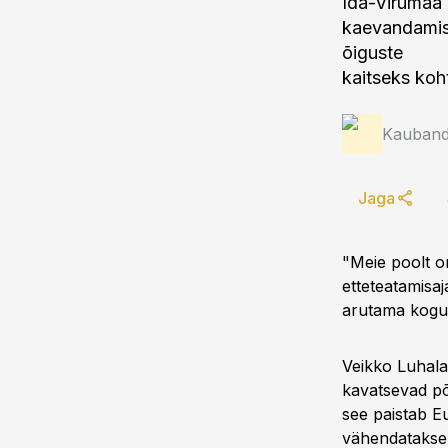
Ida-Virumaa 
kaevandamis
õiguste
kaitseks koht
Kauband
Jaga
"Meie poolt o
etteteatamisa
arutama kogun
Veikko Luhalai
kavatsevad põl
see paistab Eu
vähendatakse,