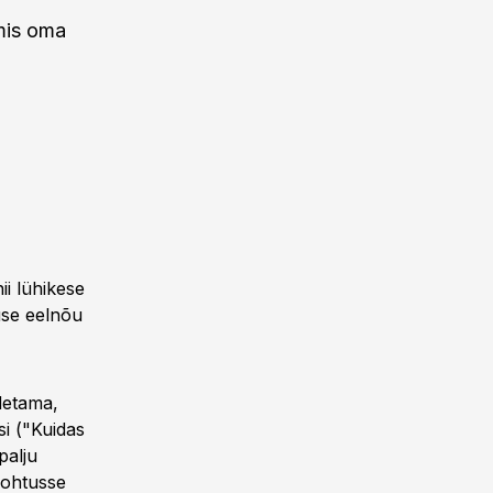
mis oma
ii lühikese
use eelnõu
idetama,
si ("Kuidas
palju
kohtusse