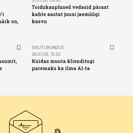
31.07.26, 09:45
t
Toidukauplused vedasid pärast
’i
kahte aastat juuni jaemüügi
märk on,
kasvu
ST
SISUTURUNDUS
28.07.26, 15:20
asumit,
Kuidas muuta klienditugi
s
paremaks ka ilma AI-ta