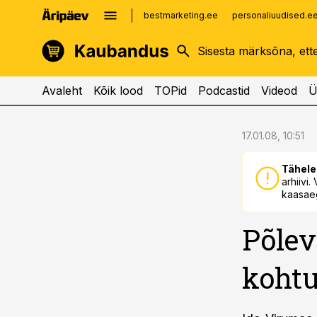
bestmarketing.ee
personaliuudised.e
kinnisvarauudised.ee
imelineajalugu.ee
logistikauudised.ee
imelineteadus.ee
Avaleht
Kõik lood
TOPid
Podcastid
Videod
Ü
cebook
cebook
17.01.08, 10:51
Twitter)
Twitter)
Tähele
kedIn
kedIn
arhiivi
kaasaeg
ail
ail
Põlev
k
k
koht