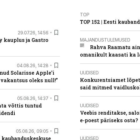
TOP
TOP 152 | Eesti kauba
29.07.26, 14:56
 kauplus ja Gastro
MAJANDUSTULEMUSED
Rahva Raamatu ains
omanikult kaasati ka 
04.08.26, 14:28
nud Solarisse Apple’i
UUDISED
Konkurentsiamet lõpeta
 vakantsus oleks null!”
said mitmed vaidlusk
05.08.26, 14:37
ta võttis tuntud
UUDISED
Veebis renditakse, salo
idendi
e-poest päriseks osta?
05.08.26, 09:05
s kaubanduskeskuse
UUDISED