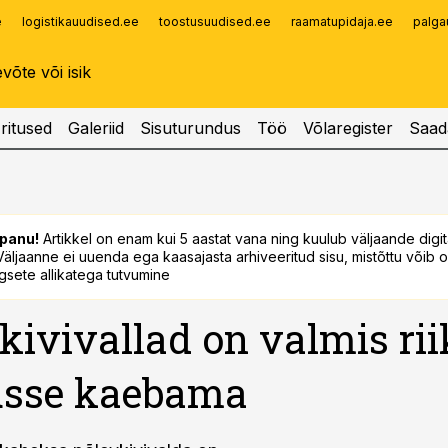
e
logistikauudised.ee
toostusuudised.ee
raamatupidaja.ee
palga
Infopank
Radar
ritused
Galeriid
Sisuturundus
Töö
Võlaregister
Saad
panu!
Artikkel on enam kui 5 aastat vana ning kuulub väljaande digi
. Väljaanne ei uuenda ega kaasajasta arhiveeritud sisu, mistõttu võib ol
sete allikatega tutvumine
kivivallad on valmis rii
usse kaebama