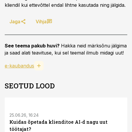
kliendil kui ettevõttel endal lihtne kasutada ning jälgida.
Jaga
Vihja
See teema pakub huvi?
Hakka neid märksõnu jälgima
ja saad alati teavituse, kui sel teemal ilmub midagi uut!
e-kaubandus
SEOTUD LOOD
ST
25.06.26, 16:24
Kuidas õpetada klienditoe AI-d nagu uut
töötajat?