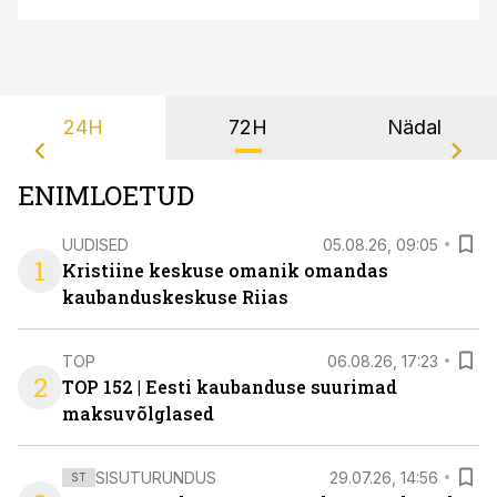
24H
72H
Nädal
ENIMLOETUD
UUDISED
05.08.26, 09:05
1
Kristiine keskuse omanik omandas
kaubanduskeskuse Riias
TOP
06.08.26, 17:23
2
TOP 152 | Eesti kaubanduse suurimad
maksuvõlglased
SISUTURUNDUS
29.07.26, 14:56
ST