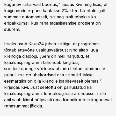
kogunev raha vaid boonus,“ lausus Kivi ning lisas, et
kuigi nende e-poes kantakse 2% kliendikontole igalt
summalt automaatselt, siis aeg-ajalt tehakse ka
eripakkumisi, kus raha tagasisaamise protsent on
suurem.
Lisaks usub Kaup24 juhatuse liige, et programm
tõstab ettevõtte usaldusväärsust ning aitab luua
kliendiga dialoogi. „Seni on meil harjutud, et
lojaalsusprogramm tähendab kingitusi,
sooduskuponge või loosiauhindu teatud sündmuste
puhul, mis on ühekordsed ostustiimulid. Meie
eesmärgiks on olla kliendile igapäevaselt olemas,“
kirjeldas Kivi. Just seetõttu on panustatud ka
lojaalsusprogrammi tehnoloogilisse arendusse, mille
abil saab klient hõlpsasti oma kliendikontole kogunevat
rahasummat jälgida.