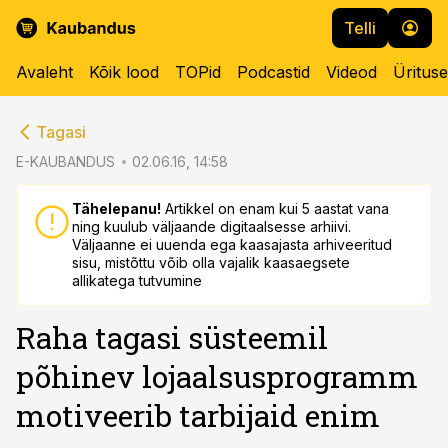
Telli
Avaleht
Kõik lood
TOPid
Podcastid
Videod
Üritus
cebook
cebook
Tagasi
Twitter)
Twitter)
E-KAUBANDUS
02.06.16, 14:58
kedIn
kedIn
Tähelepanu!
Artikkel on enam kui 5 aastat vana
ning kuulub väljaande digitaalsesse arhiivi.
ail
ail
Väljaanne ei uuenda ega kaasajasta arhiveeritud
sisu, mistõttu võib olla vajalik kaasaegsete
k
k
allikatega tutvumine
Raha tagasi süsteemil
põhinev lojaalsusprogramm
motiveerib tarbijaid enim