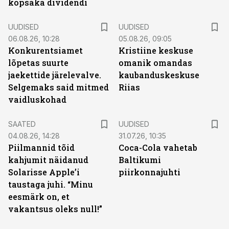
kopsaka dividendi
UUDISED
UUDISED
06.08.26, 10:28
05.08.26, 09:05
Konkurentsiamet
Kristiine keskuse
lõpetas suurte
omanik omandas
jaekettide järelevalve.
kaubanduskeskuse
Selgemaks said mitmed
Riias
vaidluskohad
SAATED
UUDISED
04.08.26, 14:28
31.07.26, 10:35
Piilmannid tõid
Coca-Cola vahetab
kahjumit näidanud
Baltikumi
Solarisse Apple’i
piirkonnajuhti
taustaga juhi. “Minu
eesmärk on, et
vakantsus oleks null!”
ST