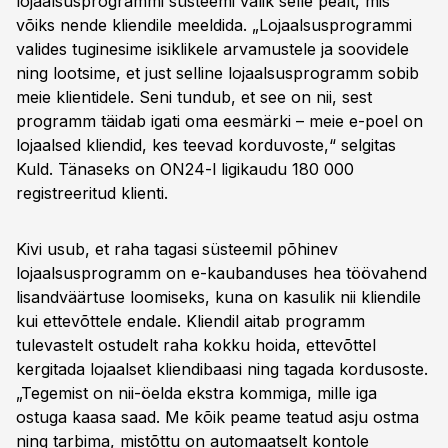
lojaalsusprogrammi süsteemi valik selle pealt, mis
võiks nende kliendile meeldida. „Lojaalsusprogrammi
valides tuginesime isiklikele arvamustele ja soovidele
ning lootsime, et just selline lojaalsusprogramm sobib
meie klientidele. Seni tundub, et see on nii, sest
programm täidab igati oma eesmärki – meie e-poel on
lojaalsed kliendid, kes teevad korduvoste,“ selgitas
Kuld. Tänaseks on ON24-l ligikaudu 180 000
registreeritud klienti.
Kivi usub, et raha tagasi süsteemil põhinev
lojaalsusprogramm on e-kaubanduses hea töövahend
lisandväärtuse loomiseks, kuna on kasulik nii kliendile
kui ettevõttele endale. Kliendil aitab programm
tulevastelt ostudelt raha kokku hoida, ettevõttel
kergitada lojaalset kliendibaasi ning tagada kordusoste.
„Tegemist on nii-öelda ekstra kommiga, mille iga
ostuga kaasa saad. Me kõik peame teatud asju ostma
ning tarbima, mistõttu on automaatselt kontole