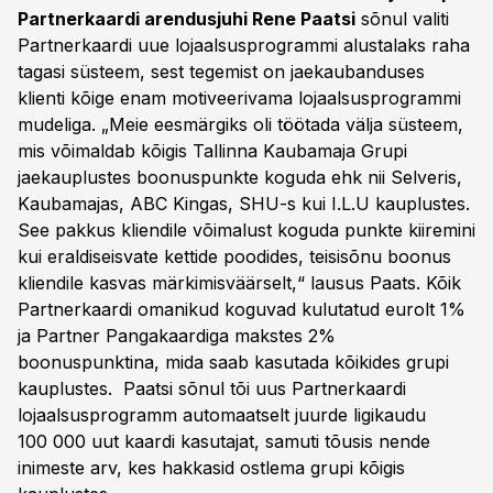
Partnerkaardi arendusjuhi Rene Paatsi
sõnul valiti
Partnerkaardi uue lojaalsusprogrammi alustalaks raha
tagasi süsteem, sest tegemist on jaekaubanduses
klienti kõige enam motiveerivama lojaalsusprogrammi
mudeliga. „Meie eesmärgiks oli töötada välja süsteem,
mis võimaldab kõigis Tallinna Kaubamaja Grupi
jaekauplustes boonuspunkte koguda ehk nii Selveris,
Kaubamajas, ABC Kingas, SHU-s kui I.L.U kauplustes.
See pakkus kliendile võimalust koguda punkte kiiremini
kui eraldiseisvate kettide poodides, teisisõnu boonus
kliendile kasvas märkimisväärselt,“ lausus Paats. Kõik
Partnerkaardi omanikud koguvad kulutatud eurolt 1%
ja Partner Pangakaardiga makstes 2%
boonuspunktina, mida saab kasutada kõikides grupi
kauplustes. Paatsi sõnul tõi uus Partnerkaardi
lojaalsusprogramm automaatselt juurde ligikaudu
100 000 uut kaardi kasutajat, samuti tõusis nende
inimeste arv, kes hakkasid ostlema grupi kõigis