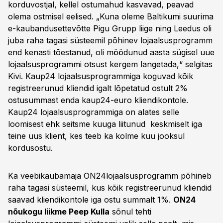
korduvostjal, kellel ostumahud kasvavad, peavad
olema ostmisel eelised. „Kuna oleme Baltikumi suurima
e-kaubandusettevõtte Pigu Grupp liige ning Leedus oli
juba raha tagasi süsteemil põhinev lojaalsusprogramm
end kenasti tõestanud, oli möödunud aasta sügisel uue
lojaalsusprogrammi otsust kergem langetada,“ selgitas
Kivi. Kaup24 lojaalsusprogrammiga koguvad kõik
registreerunud kliendid igalt lõpetatud ostult 2%
ostusummast enda kaup24-euro kliendikontole.
Kaup24 lojaalsusprogrammiga on alates selle
loomisest ehk seitsme kuuga liitunud keskmiselt iga
teine uus klient, kes teeb ka kolme kuu jooksul
kordusostu.
Ka veebikaubamaja ON24lojaalsusprogramm põhineb
raha tagasi süsteemil, kus kõik registreerunud kliendid
saavad kliendikontole iga ostu summalt 1%.
ON24
nõukogu liikme Peep Kulla
sõnul tehti