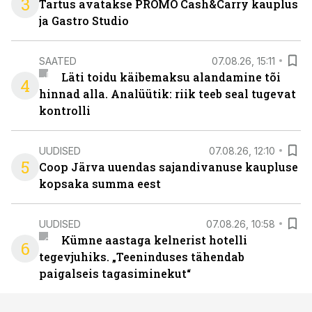
3
Tartus avatakse PROMO Cash&Carry kauplus
ja Gastro Studio
SAATED
07.08.26, 15:11
Läti toidu käibemaksu alandamine tõi
4
hinnad alla. Analüütik: riik teeb seal tugevat
kontrolli
UUDISED
07.08.26, 12:10
5
Coop Järva uuendas sajandivanuse kaupluse
kopsaka summa eest
UUDISED
07.08.26, 10:58
Kümne aastaga kelnerist hotelli
6
tegevjuhiks. „Teeninduses tähendab
paigalseis tagasiminekut“