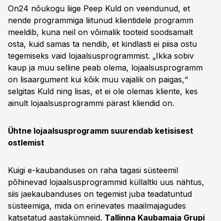
On24 nõukogu liige Peep Kuld on veendunud, et
nende programmiga liitunud klientidele programm
meeldib, kuna neil on võimalik tooteid soodsamalt
osta, kuid samas ta nendib, et kindlasti ei piisa ostu
tegemiseks vaid lojaalsusprogrammist. „Ikka sobiv
kaup ja muu selline peab olema, lojaalsusprogramm
on lisaargument kui kõik muu vajalik on paigas,“
selgitas Kuld ning lisas, et ei ole olemas kliente, kes
ainult lojaalsusprogrammi pärast kliendid on.
Ühtne lojaalsusprogramm suurendab ketisisest
ostlemist
Kuigi e-kaubanduses on raha tagasi süsteemil
põhinevad lojaalsusprogrammid küllaltki uus nähtus,
siis jaekaubanduses on tegemist juba teadatuntud
süsteemiga, mida on erinevates maailmajagudes
katsetatud aastakümneid.
Tallinna Kaubamaja Grupi