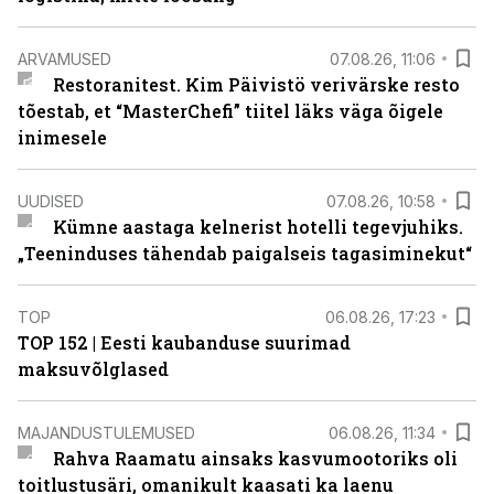
ARVAMUSED
07.08.26, 11:06
Restoranitest. Kim Päivistö verivärske resto
tõestab, et “MasterChefi” tiitel läks väga õigele
inimesele
UUDISED
07.08.26, 10:58
Kümne aastaga kelnerist hotelli tegevjuhiks.
„Teeninduses tähendab paigalseis tagasiminekut“
TOP
06.08.26, 17:23
TOP 152 | Eesti kaubanduse suurimad
maksuvõlglased
MAJANDUSTULEMUSED
06.08.26, 11:34
Rahva Raamatu ainsaks kasvumootoriks oli
toitlustusäri, omanikult kaasati ka laenu