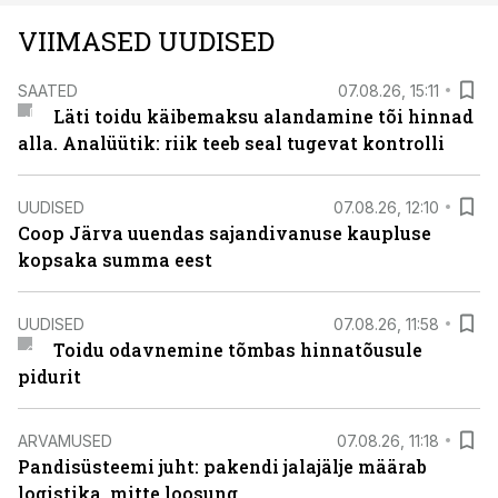
VIIMASED UUDISED
SAATED
07.08.26, 15:11
Läti toidu käibemaksu alandamine tõi hinnad
alla. Analüütik: riik teeb seal tugevat kontrolli
UUDISED
07.08.26, 12:10
Coop Järva uuendas sajandivanuse kaupluse
kopsaka summa eest
UUDISED
07.08.26, 11:58
Toidu odavnemine tõmbas hinnatõusule
pidurit
ARVAMUSED
07.08.26, 11:18
Pandisüsteemi juht: pakendi jalajälje määrab
logistika, mitte loosung