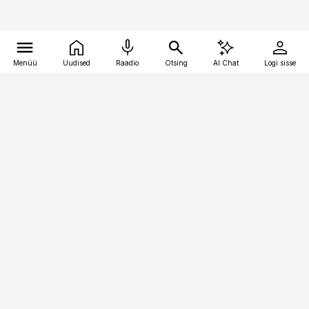
Menüü
Uudised
Raadio
Otsing
AI Chat
Logi sisse
Vana-Lõuna 39/1, 19094 Tallinn
(+372) 667 0111
kaubandus@kaubandus.ee
Telli
Reklaam
Firmast
Sisu kasutamisõigused
Ajakirjaniku
eetikakoodeks
Üldtingimused
Privaatsustingimused
Küpsiste poliitika
KKK