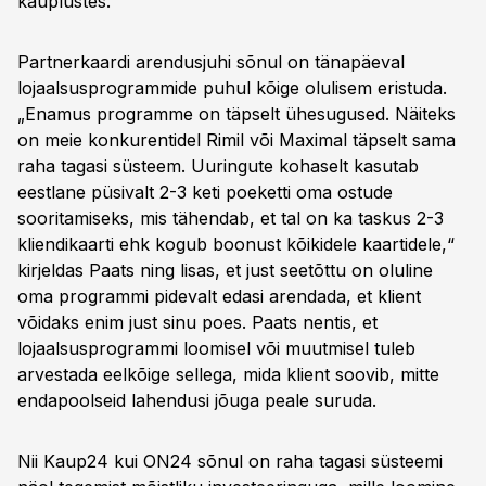
kauplustes.
Partnerkaardi arendusjuhi sõnul on tänapäeval
lojaalsusprogrammide puhul kõige olulisem eristuda.
„Enamus programme on täpselt ühesugused. Näiteks
on meie konkurentidel Rimil või Maximal täpselt sama
raha tagasi süsteem. Uuringute kohaselt kasutab
eestlane püsivalt 2-3 keti poeketti oma ostude
sooritamiseks, mis tähendab, et tal on ka taskus 2-3
kliendikaarti ehk kogub boonust kõikidele kaartidele,“
kirjeldas Paats ning lisas, et just seetõttu on oluline
oma programmi pidevalt edasi arendada, et klient
võidaks enim just sinu poes. Paats nentis, et
lojaalsusprogrammi loomisel või muutmisel tuleb
arvestada eelkõige sellega, mida klient soovib, mitte
endapoolseid lahendusi jõuga peale suruda.
Nii Kaup24 kui ON24 sõnul on raha tagasi süsteemi