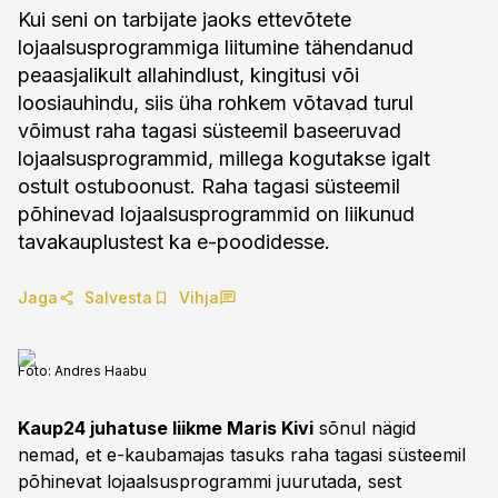
Kui seni on tarbijate jaoks ettevõtete
lojaalsusprogrammiga liitumine tähendanud
peaasjalikult allahindlust, kingitusi või
loosiauhindu, siis üha rohkem võtavad turul
võimust raha tagasi süsteemil baseeruvad
lojaalsusprogrammid, millega kogutakse igalt
ostult ostuboonust. Raha tagasi süsteemil
põhinevad lojaalsusprogrammid on liikunud
tavakauplustest ka e-poodidesse.
Jaga
Salvesta
Vihja
Foto:
Andres Haabu
Kaup24 juhatuse liikme Maris Kivi
sõnul nägid
nemad, et e-kaubamajas tasuks raha tagasi süsteemil
põhinevat lojaalsusprogrammi juurutada, sest