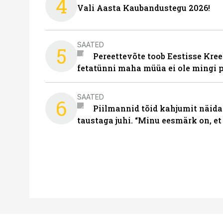
4
Vali Aasta Kaubandustegu 2026!
SAATED
5
Pereettevõte toob Eestisse Kree
fetatünni maha müüa ei ole mingi 
SAATED
6
Piilmannid tõid kahjumit näida
taustaga juhi. “Minu eesmärk on, et