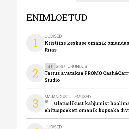
ENIMLOETUD
UUDISED
1
Kristiine keskuse omanik omanda
Riias
ST
SISUTURUNDUS
2
Tartus avatakse PROMO Cash&Carry
Studio
MAJANDUSTULEMUSED
3
Ulatuslikust kahjumist hoolima
ehituspoeketi omanik kopsaka div
UUDISED