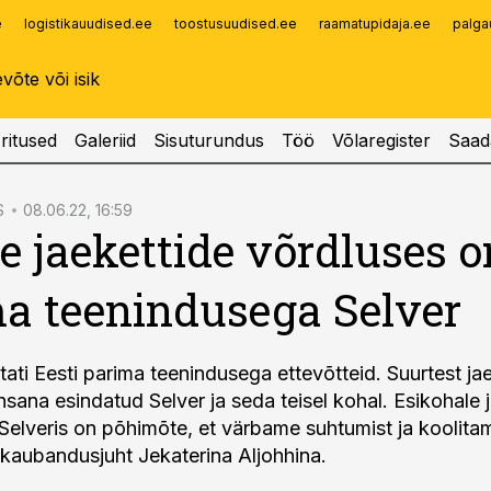
e
logistikauudised.ee
toostusuudised.ee
raamatupidaja.ee
palga
Infopank
Radar
ritused
Galeriid
Sisuturundus
Töö
Võlaregister
Saad
S
08.06.22, 16:59
e jaekettide võrdluses o
a teenindusega Selver
stati Eesti parima teenindusega ettevõtteid. Suurtest jae
insana esindatud Selver ja seda teisel kohal. Esikohale 
 Selveris on põhimõte, et värbame suhtumist ja koolita
i kaubandusjuht Jekaterina Aljohhina.