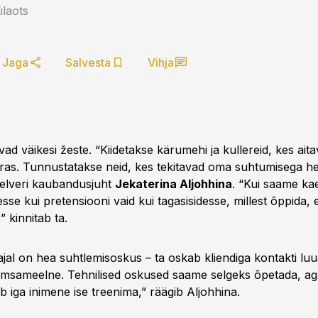
laots
Jaga
Salvesta
Vihja
vad väikesi žeste. “Kiidetakse kärumehi ja kullereid, kes aitav
ras. Tunnustatakse neid, kes tekitavad oma suhtumisega he
 Selveri kaubandusjuht
Jekaterina Aljohhina
. “Kui saame ka
sse kui pretensiooni vaid kui tagasisidesse, millest õppida, e
” kinnitab ta.
jal on hea suhtlemisoskus – ta oskab kliendiga kontakti luua
õõmsameelne. Tehnilised oskused saame selgeks õpetada, a
 iga inimene ise treenima,” räägib Aljohhina.