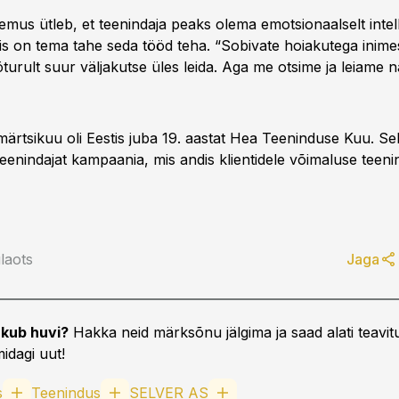
emus ütleb, et teenindaja peaks olema emotsionaalselt intel
tis on tema tahe seda tööd teha. “Sobivate hoiakutega inime
turult suur väljakutse üles leida. Aga me otsime ja leiame n
märtsikuu oli Eestis juba 19. aastat Hea Teeninduse Kuu. Se
eenindajat kampaania, mis andis klientidele võimaluse teeni
laots
Jaga
kub huvi?
Hakka neid märksõnu jälgima ja saad alati teavitu
idagi uut!
s
Teenindus
SELVER AS