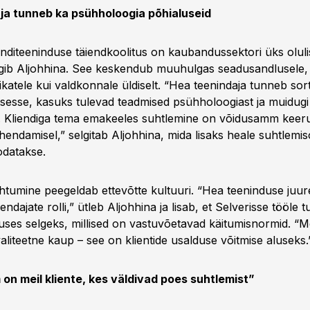
ja tunneb ka psühholoogia põhialuseid
ienditeeninduse täiendkoolitus on kaubandussektori üks olul
äägib Aljohhina. See keskendub muuhulgas seadusandlusele, 
katele kui valdkonnale üldiselt. “Hea teenindaja tunneb sort
sesse, kasuks tulevad teadmised psühholoogiast ja muidugi
 Kliendiga tema emakeeles suhtlemine on võidusamm keeru
hendamisel,” selgitab Aljohhina, mida lisaks heale suhtlemi
odatakse.
htumine peegeldab ettevõtte kultuuri. “Hea teeninduse juur
endajate rolli,” ütleb Aljohhina ja lisab, et Selverisse tööle 
uses selgeks, millised on vastuvõetavad käitumisnormid. “Me
liteetne kaup – see on klientide usalduse võitmise aluseks.
on meil kliente, kes väldivad poes suhtlemist”