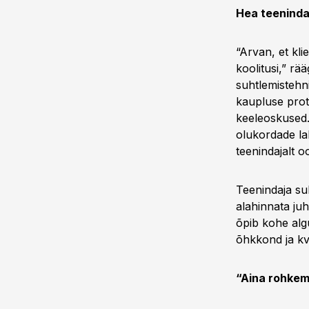
Hea teeninda
“Arvan, et kl
koolitusi,” r
suhtlemistehni
kaupluse prot
keeleoskused.
olukordade la
teenindajalt o
Teenindaja su
alahinnata juh
õpib kohe alg
õhkkond ja kva
“Aina rohkem 