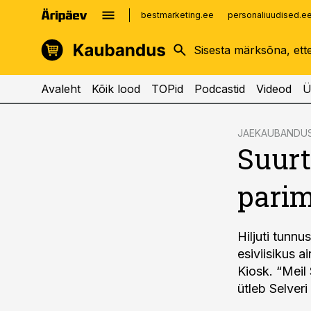
bestmarketing.ee
personaliuudised.e
kinnisvarauudised.ee
imelineajalugu.ee
logistikauudised.ee
imelineteadus.ee
Avaleht
Kõik lood
TOPid
Podcastid
Videod
Ü
cebook
cebook
JAEKAUBANDU
Suurt
Twitter)
Twitter)
kedIn
kedIn
parim
ail
ail
k
k
Hiljuti tunnu
esiviisikus a
Kiosk. “Meil
ütleb Selver