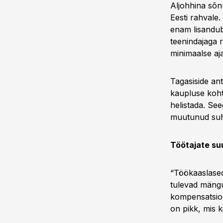
Aljohhina sõnu
Eesti rahvale.
enam lisandub
teenindajaga 
minimaalse aj
Tagasiside ant
kaupluse kohta
helistada. See
muutunud suht
Töötajate su
“Töökaaslased
tulevad mängu
kompensatsioo
on pikk, mis k