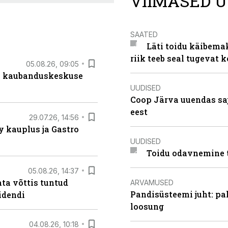
VIIMASED U
SAATED
Läti toidu käibema
riik teeb seal tugevat k
05.08.26, 09:05
s kaubanduskeskuse
UUDISED
Coop Järva uuendas s
eest
29.07.26, 14:56
 kauplus ja Gastro
UUDISED
Toidu odavnemine 
05.08.26, 14:37
ta võttis tuntud
ARVAMUSED
Pandisüsteemi juht: pak
idendi
loosung
04.08.26, 10:18