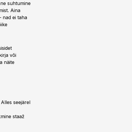
dane suhtumine
mist. Aina
– nad ei taha
õike
isidet
irja või
a näite
Alles seejärel
kmine staaž