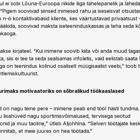
l ei sobi Lõuna-Euroopa riikide liiga tähelepanelik ja lähe
 “Pigem soovivad siinsed inimesed rahu ja iseseisvat otsusta
 n-ö kontaktivabasid kliente, kes väärtustavad privaatsust 
rääkida, soovivad maksta iseteeninduskassas ja teha seda k
akaoga.
akse kirjateel. “Kui inimene soovib kiita või anda muud tagas
, siis ei tee ta seda sealsamas infoletis, vaid eelistab saata k
ga on teenindus kolinud osaliselt müügisaalist veebi,” toob t
lemiskultuurist.
urimaks motivaatoriks on sõbralikud töökaaslased
 on nagu teine pere – inimene peab end tööl hästi tundma. 
 lisahüved nagu sportimisvõimalused, tervisega seotud
nid ja muu taoline,” ütleb Aljohhina. “Selveri töötajate kes
innitab, et meie juures on hea töötada.”