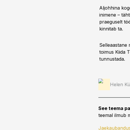
Aljohhina kog
inimene – täh
praeguselt töö
kinnitab ta.
Selleaastane 
toimus Kiida T
tunnustada.
Helen Kü
See teema pa
teemal ilmub m
Jaekaubandu