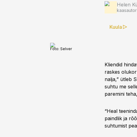
Helen Kü
kaasautor
Kuula
Foto:
Selver
Kliendid hinda
raskes olukor
nalja,” ütleb
suhtu me selle
paremini teha,
“Heal teeninda
paindlik ja r
suhtumist peab