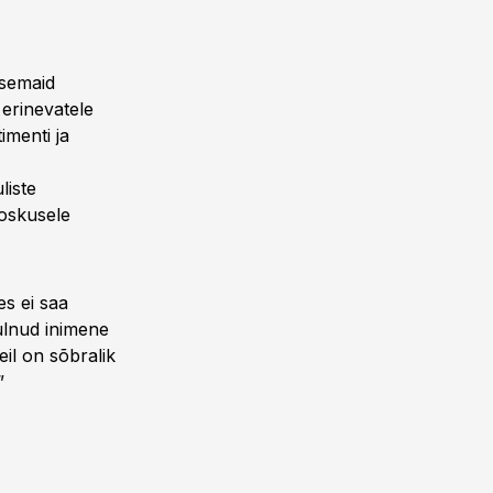
isemaid
erinevatele
imenti ja
liste
soskusele
es ei saa
tulnud inimene
il on sõbralik
”