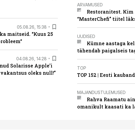
ARVAMUSED
Restoranitest. Kim 
“MasterChefi” tiitel lä
05.08.26, 15:38
ka maitseid. “Kuus 25
UUDISED
probleem“
Kümne aastaga keln
tähendab paigalseis t
04.08.26, 14:28
nud Solarisse Apple’i
TOP
 vakantsus oleks null!”
TOP 152 | Eesti kauba
MAJANDUSTULEMUSED
Rahva Raamatu ains
omanikult kaasati ka 