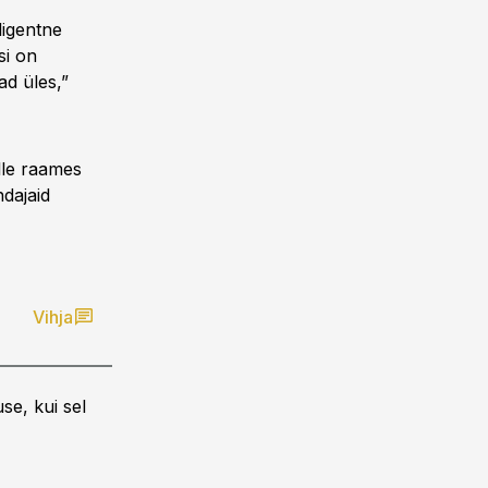
ligentne
si on
ad üles,”
lle raames
ndajaid
Vihja
se, kui sel