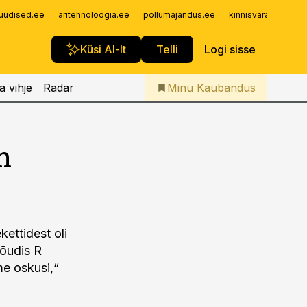
Iseteenindus
uudised.ee
aritehnoloogia.ee
pollumajandus.ee
kinnisvarauudised.
Telli Kaubandus
Küsi AI-lt
Telli
Logi sisse
a vihje
Radar
Minu Kaubandus
n
kettidest oli
jõudis R
me oskusi,“