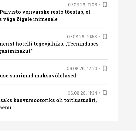
07.08.26, 11:06
Päivistö verivärske resto tõestab, et
ks väga õigele inimesele
07.08.26, 10:58
erist hotelli tegevjuhiks. „Teeninduses
agasiminekut“
06.08.26, 17:23
nduse suurimad maksuvõlglased
06.08.26, 11:34
aks kasvumootoriks oli toitlustusäri,
laenu