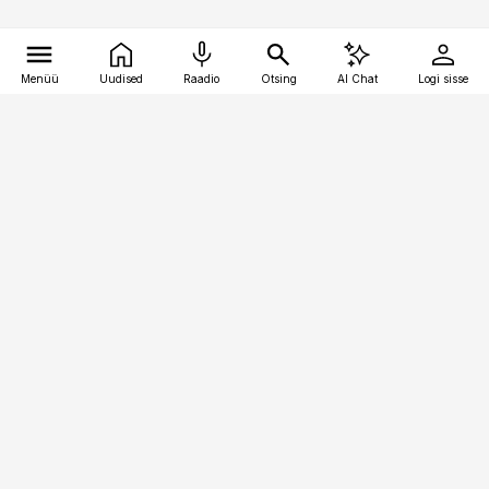
Menüü
Uudised
Raadio
Otsing
AI Chat
Logi sisse
Vana-Lõuna 39/1, 19094 Tallinn
(+372) 667 0111
kaubandus@kaubandus.ee
Telli
Reklaam
Firmast
Sisu kasutamisõigused
Ajakirjaniku
eetikakoodeks
Üldtingimused
Privaatsustingimused
Küpsiste poliitika
KKK