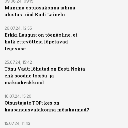
09.08.24, 09:15
Maxima ostuosakonna juhina
alustas tööd Kadi Lainelo
26.07.24, 12:55
Erkki Laugus: on tõenäoline, et
hulk ettevõtteid lõpetavad
tegevuse
25.07.24, 15:42
Tõnu Väät: lõhutud on Eesti Nokia
ehk soodne tööjõu- ja
maksukeskkond
16.07.24, 15:20
Otsustajate TOP: kes on
kaubandusvaldkonna mõjukaimad?
15.07.24, 11:43