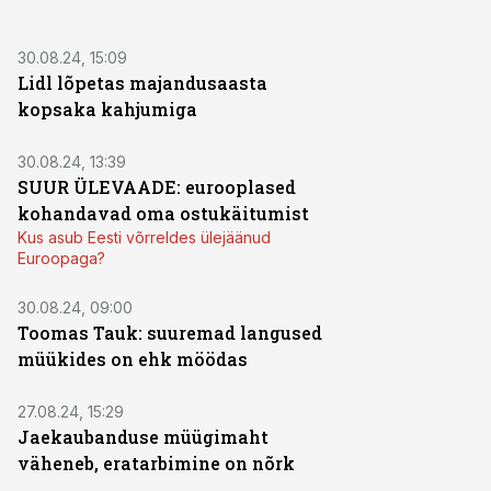
30.08.24, 15:09
Lidl lõpetas majandusaasta
kopsaka kahjumiga
30.08.24, 13:39
SUUR ÜLEVAADE: eurooplased
kohandavad oma ostukäitumist
Kus asub Eesti võrreldes ülejäänud
Euroopaga?
30.08.24, 09:00
Toomas Tauk: suuremad langused
müükides on ehk möödas
27.08.24, 15:29
Jaekaubanduse müügimaht
väheneb, eratarbimine on nõrk