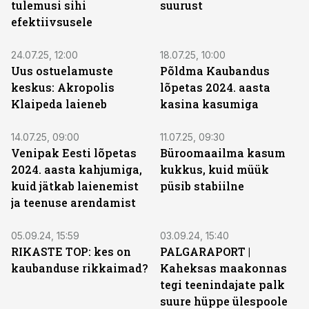
tulemusi sihi
suurust
efektiivsusele
24.07.25, 12:00
18.07.25, 10:00
Uus ostuelamuste
Põldma Kaubandus
keskus: Akropolis
lõpetas 2024. aasta
Klaipeda laieneb
kasina kasumiga
14.07.25, 09:00
11.07.25, 09:30
Venipak Eesti lõpetas
Büroomaailma kasum
2024. aasta kahjumiga,
kukkus, kuid müük
kuid jätkab laienemist
püsib stabiilne
ja teenuse arendamist
05.09.24, 15:59
03.09.24, 15:40
RIKASTE TOP: kes on
PALGARAPORT |
kaubanduse rikkaimad?
Kaheksas maakonnas
tegi teenindajate palk
suure hüppe ülespoole