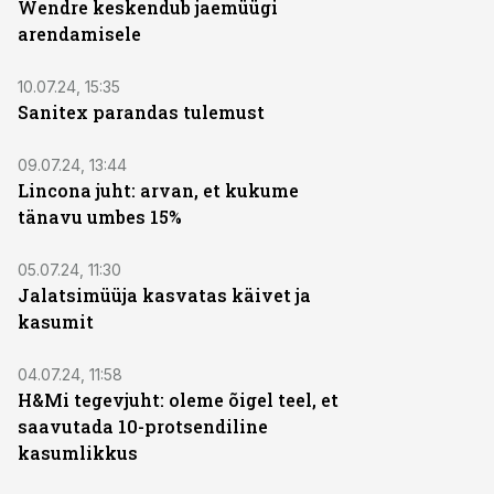
Wendre keskendub jaemüügi
arendamisele
10.07.24, 15:35
Sanitex parandas tulemust
09.07.24, 13:44
Lincona juht: arvan, et kukume
tänavu umbes 15%
05.07.24, 11:30
Jalatsimüüja kasvatas käivet ja
kasumit
04.07.24, 11:58
H&Mi tegevjuht: oleme õigel teel, et
saavutada 10-protsendiline
kasumlikkus