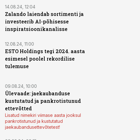
14.08.24, 12:04
Zalando laiendab sortimenti ja
investeerib AI-põhisesse
inspiratsioonikanalisse
12.08.24, 11:00
ESTO Holdings tegi 2024. aasta
esimesel poolel rekordilise
tulemuse
09.08.24, 10:00
Ülevaade: jaekaubanduse
kustutatud ja pankrotistunud
ettevõtted
Lisatud nimekiri viimase aasta jooksul
pankrotistunud ja kustutatud
jaekaubandusettevõtetest!