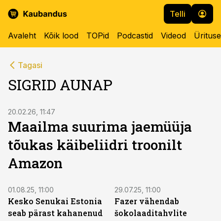
Telli
Avaleht
Kõik lood
TOPid
Podcastid
Videod
Üritus
Tagasi
SIGRID AUNAP
20.02.26, 11:47
Maailma suurima jaemüüja
tõukas käibeliidri troonilt
Amazon
01.08.25, 11:00
29.07.25, 11:00
Kesko Senukai Estonia
Fazer vähendab
seab pärast kahanenud
šokolaaditahvlite