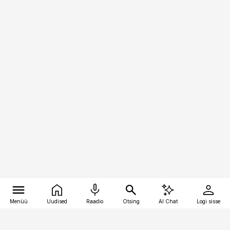
Menüü
Uudised
Raadio
Otsing
AI Chat
Logi sisse