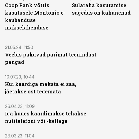
Coop Pank võttis
Sularaha kasutamise
kasutusele Montonio e-
sagedus on kahanenud
kaubanduse
makselahenduse
31.05.24, 11:50
Veebis pakuvad parimat teenindust
pangad
10.07.23, 10:44
Kui kaardiga maksta ei saa,
jäetakse ost tegemata
26.04.23, 11:09
Iga kuues kaardimakse tehakse
nutitelefoni või -kellaga
28.03.23, 11:04