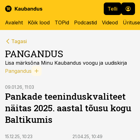
Telli
Avaleht
Kõik lood
TOPid
Podcastid
Videod
Üritus
Tagasi
PANGANDUS
Lisa märksõna Minu Kaubandus voogu ja uudiskirja
Pangandus
09.01.26, 11:03
Pankade teeninduskvaliteet
näitas 2025. aastal tõusu kogu
Baltikumis
15.12.25, 10:23
21.04.25, 10:49