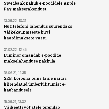
Swedbank pakub e-poodidele Apple
Pay makserakendust
13.06.22, 10:31
Nutitelefoni lahendus suurendaks
väikekaupmeeste huvi
kaardimaksete vastu
01.02.22, 12:45
Luminor omandab e-poodide
makselahenduse pakkuja
18.06.21, 12:35
SEB: koroona teine laine näitas
kiirendatud ümberlülitumist e-
kaubandusele
15.06.21, 13:02
Väikeettevõtjatele terendab