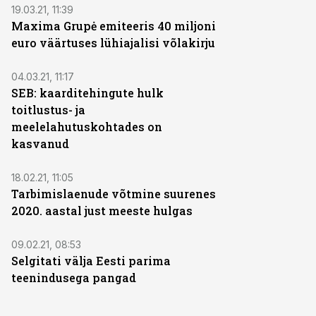
19.03.21, 11:39
Maxima Grupė emiteeris 40 miljoni
euro väärtuses lühiajalisi võlakirju
04.03.21, 11:17
SEB: kaarditehingute hulk
toitlustus- ja
meelelahutuskohtades on
kasvanud
18.02.21, 11:05
Tarbimislaenude võtmine suurenes
2020. aastal just meeste hulgas
09.02.21, 08:53
Selgitati välja Eesti parima
teenindusega pangad