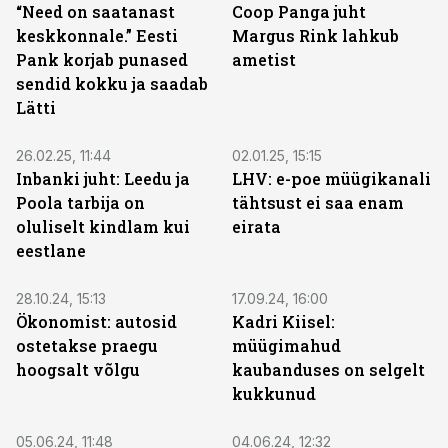
“Need on saatanast
Coop Panga juht
keskkonnale.” Eesti
Margus Rink lahkub
Pank korjab punased
ametist
sendid kokku ja saadab
Lätti
ST
26.02.25, 11:44
02.01.25, 15:15
Inbanki juht: Leedu ja
LHV: e-poe müügikanali
Poola tarbija on
tähtsust ei saa enam
oluliselt kindlam kui
eirata
eestlane
28.10.24, 15:13
17.09.24, 16:00
Ökonomist: autosid
Kadri Kiisel:
ostetakse praegu
müügimahud
hoogsalt võlgu
kaubanduses on selgelt
kukkunud
05.06.24, 11:48
04.06.24, 12:32