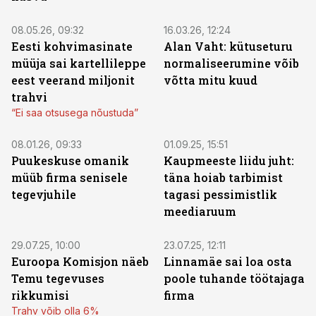
08.05.26, 09:32
16.03.26, 12:24
Eesti kohvimasinate
Alan Vaht: kütuseturu
müüja sai kartellileppe
normaliseerumine võib
eest veerand miljonit
võtta mitu kuud
trahvi
“Ei saa otsusega nõustuda”
08.01.26, 09:33
01.09.25, 15:51
Puukeskuse omanik
Kaupmeeste liidu juht:
müüb firma senisele
täna hoiab tarbimist
tegevjuhile
tagasi pessimistlik
meediaruum
29.07.25, 10:00
23.07.25, 12:11
Euroopa Komisjon näeb
Linnamäe sai loa osta
Temu tegevuses
poole tuhande töötajaga
rikkumisi
firma
Trahv võib olla 6%