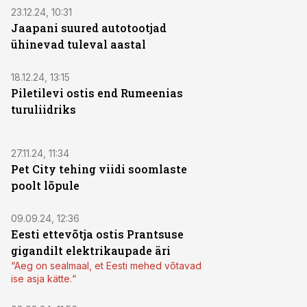
23.12.24, 10:31
Jaapani suured autotootjad
ühinevad tuleval aastal
18.12.24, 13:15
Piletilevi ostis end Rumeenias
turuliidriks
27.11.24, 11:34
Pet City tehing viidi soomlaste
poolt lõpule
09.09.24, 12:36
Eesti ettevõtja ostis Prantsuse
gigandilt elektrikaupade äri
“Aeg on sealmaal, et Eesti mehed võtavad
ise asja kätte.“