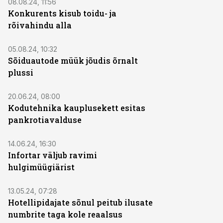
08.08.24, 11:56
Konkurents kisub toidu- ja
rõivahindu alla
05.08.24, 10:32
Sõiduautode müük jõudis õrnalt
plussi
20.06.24, 08:00
Kodutehnika kauplusekett esitas
pankrotiavalduse
14.06.24, 16:30
Infortar väljub ravimi
hulgimüügiärist
13.05.24, 07:28
Hotellipidajate sõnul peitub ilusate
numbrite taga kole reaalsus