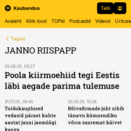
Telli
Avaleht
Kõik lood
TOPid
Podcastid
Videod
Üritus
Tagasi
JANNO RIISPAPP
05.08.26, 09:27
Poola kiirmoehiid tegi Eestis
läbi aegade parima tulemuse
31.07.26, 09:45
26.05.26, 10:38
Toidukauplused
Rõivafirmade juht sihib
vedasid pärast kahte
tänavu kümnendiku
aastat juuni jaemüügi
võrra suuremat käivet
kasvu