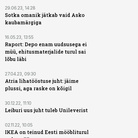
29.06.23, 14:28
Sotka omanik jätkab vaid Asko
kaubamärgiga
16.05.23, 13:55
Raport: Depo enam uudsusega ei
müü, ehitusmaterjalide turul sai
lõbu läbi
27.04.23, 09:30
Atria lihatööstuse juht: jäime
plussi, aga raske on kõigil
30.12.22, 11:10
Leiburi uus juht tuleb Unileverist
02.11.22, 10:05
IKEA on teinud Eesti mööbliturul