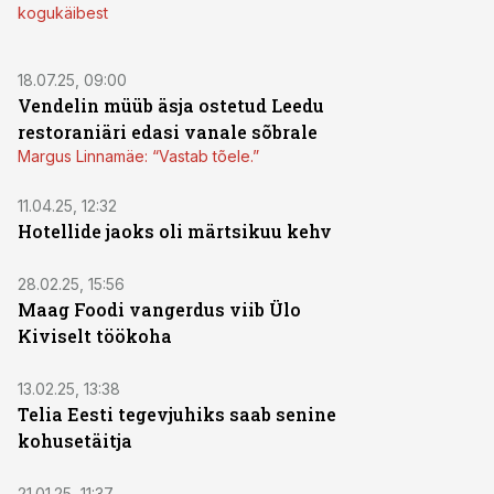
kogukäibest
18.07.25, 09:00
Vendelin müüb äsja ostetud Leedu
restoraniäri edasi vanale sõbrale
Margus Linnamäe: “Vastab tõele.”
11.04.25, 12:32
Hotellide jaoks oli märtsikuu kehv
28.02.25, 15:56
Maag Foodi vangerdus viib Ülo
Kiviselt töökoha
13.02.25, 13:38
Telia Eesti tegevjuhiks saab senine
kohusetäitja
21.01.25, 11:37