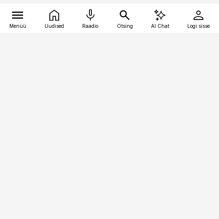
Menüü
Uudised
Raadio
Otsing
AI Chat
Logi sisse
Vana-Lõuna 39/1, 19094 Tallinn
(+372) 667 0111
kaubandus@kaubandus.ee
Telli
Reklaam
Firmast
Sisu kasutamisõigused
Ajakirjaniku
eetikakoodeks
Üldtingimused
Privaatsustingimused
Küpsiste poliitika
KKK
Eesti Meediaettevõtete
Eelistuste haldamine