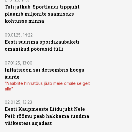
Tüli jätkub: Sportlandi tippjuht
plaanib miljonite saamiseks
kohtusse minna
09.01.25, 14:22
Eesti suurima spordikaubaketi
omanikud pöörasid tülli
07.01.25, 13:00
Inflatsioon sai detsembris hoogu
juurde
“Naabrite hinnatõus jääb meie omale selgelt
alla”
02.01.25, 13:23
Eesti Kaupmeeste Liidu juht Nele
Peil: rõõmu peab hakkama tundma
väikestest asjadest