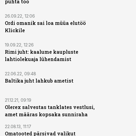
puhta töö
26.09.22, 12:06
Ordi omanik sai loa müüa elutöö
Klickile
19.09.22, 12:26
Rimi juht: kaalume kaupluste
lahtiolekuaja lühendamist
22.06.22, 09:48
Baltika juht lahkub ametist
21.12.21, 09:19
Olerex salvestas tanklates vestlusi,
amet määras kopsaka sunniraha
22.08.13, 11:17
Omatooted pärsivad valikut